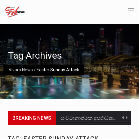
Tag Archives
Vivara News
/
Easter Sunday Attack
BREAKING NEWS
සංවිධානාත්මක අපරාධකරුවකු වන ලොකු පැටිගේ ප්‍රධාන වෙඩික්කරු බවට සැක කරන ගිං ගඟේ ගිල්වා මරා දමා…
උපරිමාධිකරණ විනිශ්චයකාරවරුන්ගේ හා ඉන් පහළ විනිශ්චයකාරවරුන්ගේ විශ්‍රාම වයස දීර්ඝ කිරීම සඳහා සකස් කර ඇති විසිදෙවන…