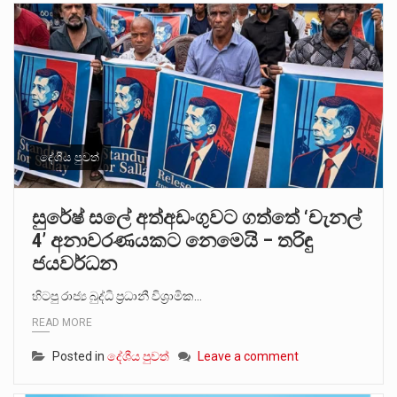
දේශීය පුවත්
සුරේෂ් සලේ අත්අඩංගුවට ගත්තේ ‘චැනල්
4’ අනාවරණයකට නෙමෙයි – තරිඳු
ජයවර්ධන
හිටපු රාජ්‍ය බුද්ධි ප්‍රධානී විශ්‍රාමික…
READ MORE
Posted in
දේශීය පුවත්
Leave a comment