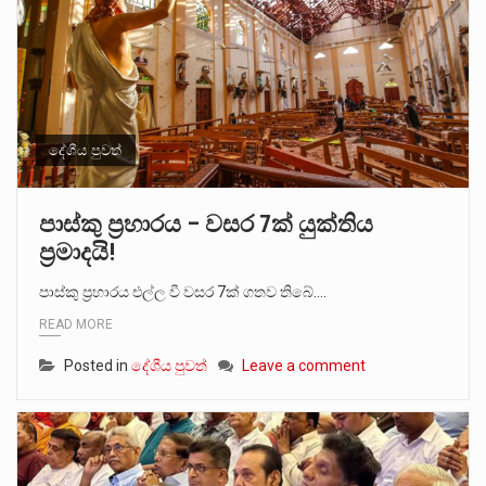
දේශීය පුවත්
පාස්කු ප්‍රහාරය – වසර 7ක් යුක්තිය
ප්‍රමාදයි!
පාස්කු ප්‍රහාරය එල්ල වී වසර 7ක් ගතව තිබේ.…
READ MORE
Posted in
දේශීය පුවත්
Leave a comment