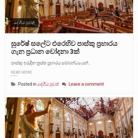
දේශීය පුවත්
සුරේෂ් සලේට එරෙහිව පාස්කු ප්‍රහාරය
ගැන ප්‍රධාන චෝදනා 3ක්
පාස්කු ඉරුදින ත්‍රස්ත ප්‍රහාරය සම්බන්ධයෙන්…
READ MORE
Posted in
දේශීය පුවත්
Leave a comment