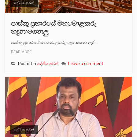
දේශීය පුවත්
පාස්කු ප්‍රහාරයේ මහමොළකරු
හඳුනාගෙනලු
පාස්කු ප්‍රහාරයේ මහමොළකරු හඳුනාගෙන ඇති…
READ MORE
Posted in
දේශීය පුවත්
Leave a comment
දේශීය පුවත්