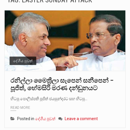
TAG:
EASTER SUNDAY ATTACK
බන්ධනාගාර රැදවියන් 1,021 දෙනෙකු ඉකුත් වසර පහක කාලය තුලදී (2020 ජනවාරි 01 සිට 2025 දෙසැම්බර්…
මහර බන්ධනාගාරයේ අද ඇතිවූ සිද්ධියෙන් තුවාල ලැබූ බව කියන රැඳවියන් ගණන ඉහළ ගොස් තිබේ. ඒ…
අගෝස්තු මස දෙවන ඉරිදා ලිට් රූම් සූම් සංවාදය පැවැත්වෙන්නේ "කතා කරන මහ වැව" නම් නකතාවක්…
ලාල් කාන්ත ඇමතිවරයා අධිකරණ විනිශ්චයකාරවරුන්ගේ විශ්‍රාම යෑමේ වයස සම්බන්ධයෙන් නිහඬව සිටින ලෙස තමාට දැනුම් දුන්…
හිටපු පොලිස්පති පූජිත් ජයසුන්දරට සහ හිටපු ආරක්ෂක අමාත්‍යංශ ලේකම් හේමසිරි ප්‍රනාන්දු විශේෂ ත්‍රිපුද්ගල මහාධිකරණය විසින්…
දේශීය පුවත්
පසුගිය මැයි මස 31 දිනෙන් අවසන් වූ වසර තුළ ලොව පුරා විවිධ තනතුරු නාම වලින්…
රනිල්ලා මෛත්‍රීලා සැපෙන් සනීපෙන් –
පූජිත්, හේමසිරි මරණ දන්ඬුනයට
මේ, දන්නා හඳුනන ලියන්නකුගේ නන්නාඳුනන අඩවියක සැරිසරා ලද ආස්වාදනීය මොහොතක සිංහාවලෝකනයකි .කෙටි කවියක දිගු බර…
හිටපු පොලිස්පති පූජිත් ජයසුන්දරට සහ හිටපු…
වත්මන් ආණ්ඩුවේ ප්‍රධාන පාර්ශවකරුවා වන ජනතා විමුක්ති පෙරමුණේ කාලයක පටන් තිබුණු ප්‍රධාන සටන් පාඨයක් වූවේ…
READ MORE
Posted in
දේශීය පුවත්
Leave a comment