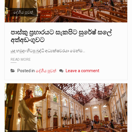
දේශීය පුවත්
පාස්කු ප්‍රහාරයට සැකපිට සුරේෂ් සලේ
අත්අඩංගුවට
යුද හමුදා හිටපු බුද්ධි අධ්‍යක්ෂවරයා මෙන්ම…
READ MORE
Posted in
දේශීය පුවත්
Leave a comment