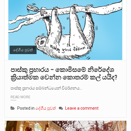
දේශීය පුවත්
පාස්කු ප්‍රහාරය – කොමිසමේ නිරේදේශ
ක්‍රියාත්මක වෙන්න කොතරම් කල් යයිද?
පාස්කු ප්‍රහාරය සම්බන්ධයෙන් විමර්ශනය…
READ MORE
Posted in
දේශීය පුවත්
Leave a comment