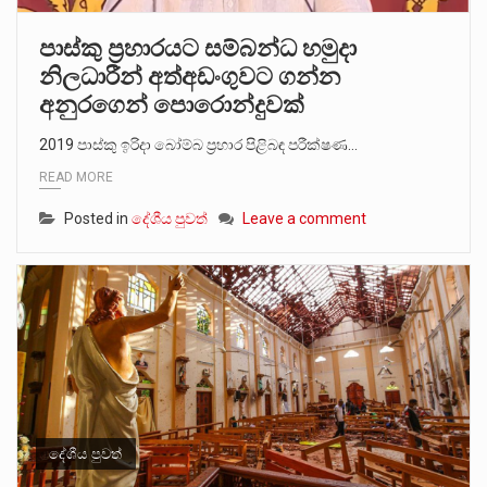
පාස්කු ප්‍රහාරයට සම්බන්ධ හමුදා
නිලධාරීන් අත්අඩංගුවට ගන්න
අනුරගෙන් පොරොන්දුවක්
2019 පාස්කු ඉරිදා බෝම්බ ප්‍රහාර පිළිබඳ පරීක්ෂණ…
READ MORE
Posted in
දේශීය පුවත්
Leave a comment
දේශීය පුවත්