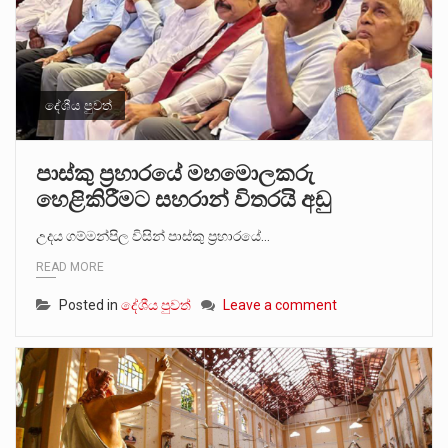
දේශීය පුවත්
පාස්කු ප්‍රහාරයේ මහමොලකරු
හෙළිකිරීමට සහරාන් විතරයි අඩු
උදය ගම්මන්පිල විසින් පාස්කු ප්‍රහාරයේ…
READ MORE
Posted in
දේශීය පුවත්
Leave a comment