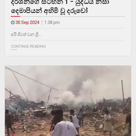
දර්ශනීගේ සටහන 1 – යුද්ධය නිසා
දෙමාපියන් අහිමි වූ දරුවෝ
30 Sep 2024
1.38 pm
අපි ජීවත් වන ශ්‍රී…
CONTINUE READING