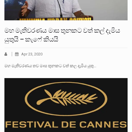
මහ මැතිවරණය මාස තුනකට වත් කල් දැමිය
යුතුයි – කැෆේ කියයි
Apr 23, 2020
මහ මැතිවරණය තව මාස තුනකට වත් කල දැමිය යුතු…