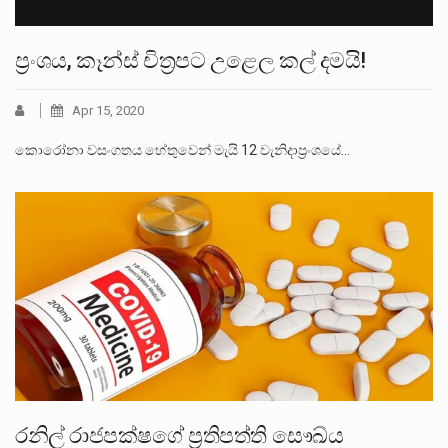
ප්‍රංශය, කෑන්ස් චිත්‍රපට උළෙල කල් දමයි!
Apr 15, 2020
කොරෝනා වසංගතය හේතුවෙන් මැයි 12 වැනිදාප්‍රංශයේ…
රනිල් රාජපක්ෂගේ ප්‍රතිපත්ති සෞඛ්ය