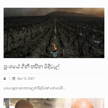
ප්‍රංශයේ ගිනි තපින මිදිවැල්
Apr 12, 2021
මෙය පුදුම සහගත අලුත් සිදුවීමක් නෙවෙයි.…