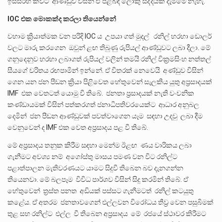
ඉස්සරහ කීවට ආණ්ඩුව විසින් ඒ පිළිබඳ ලොකු සද්දයක් දැම්මෙ නැහැ.
IOC එක මොකක්ද කරලා තියෙන්නේ
වහාම ක්‍රියාත්මක වන පරිදි IOC ය උපයා ගත් මුදල් රනිල් හරහා ඩොලර්
වලට මාරු කරගෙන ඔවුන් ළඟ තිබුණු රුපියල් ආණ්ඩුවට ලබා දීලා. මේ
ගනුදෙනුව හරහා ලබාගත් රුපියල් වලින් තමයි රනිල් වික්‍රමසිංහ නත්තල්
සීයගේ චරිතය රඟපාමින් ඉන්නේ. ඒ විතරක් නෙවෙයි අණ්ඩුව විසින්
ගෙන යන ජන පීඩන ක්‍රියා පිළිවෙත හේතුවෙන් සැලකිය යුතු අප්‍රසාදයක්
IMF එක වෙතටත් යොමු වී තිබේ. ජනතා ප්‍රසාදයක් නැති වංචනික
කණ්ඩායමක් විසින් පත්කරගත් ජනාධිපතිවරයෙක්ට ආධාර අනුබල
දෙමින් ජන පීඩන ආණ්ඩුවක් පවත්වාගෙන යෑම සඳහා උදවු ලබා දීම
වෙනුවෙන් ද IMF එක වෙත අප්‍රසාදය පළ වී තිබේ.
මේ අප්‍රසාදය තනුක කිරීම සඳහා මෙන්ම ඊළඟ ණය වාරිකය ලබා
ගැනීමට අවශ්‍ය නම් අගෝස්තු මාසය පමණ වන විට රනිල්ට
පළාත්පාලන මැතිවරණයට යාමට සිදුවී තිබෙන බව දැනගන්න
තියෙනවා. මේ බලපෑම විවිධ පාර්ශව විසින් සිදු කරමින් තිබේ. ඒ
හේතුවෙන් ත්‍රස්ත පනත අඩියක් පස්සට ගැනීමටත් රනිල් කටයුතු
කළේය. ඒ අතරම ජනතාවගෙන් එල්ලවන විරෝධය තීව්‍ර වෙන පසුබිමක්
තුළ සහ රනිල්ට එල්ල වී තිබෙන අප්‍රසාදය මේ රජයේ ස්ථාවර කිරීමට