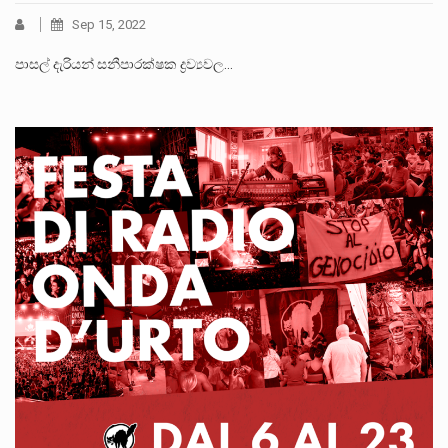
Sep 15, 2022
පාසල් දැරියන් සනීපාරක්ෂක ද්‍රව්‍යවල…