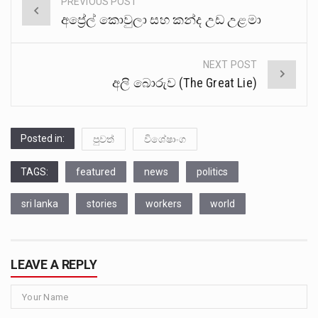
PREVIOUS POST
Post
අප්‍රේල් කොවුලා සහ කන්ද උඩ උළමා
navigation
NEXT POST
අලි බොරුව (The Great Lie)
Posted in:
පුවත්
විශේෂාංග
TAGS:
featured
news
politics
sri lanka
stories
workers
world
LEAVE A REPLY