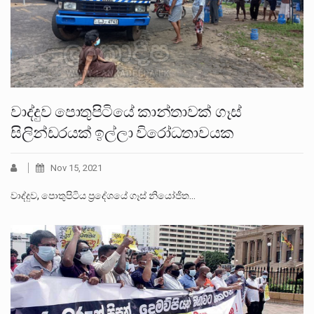
වාද්දුව පොතුපිටියේ කාන්තාවක් ගෑස්
සිලින්ඩරයක් ඉල්ලා විරෝධතාවයක
Nov 15, 2021
වාද්දුව, පොතුපිටිය ප්‍රදේශයේ ගෑස් නියෝජිත…