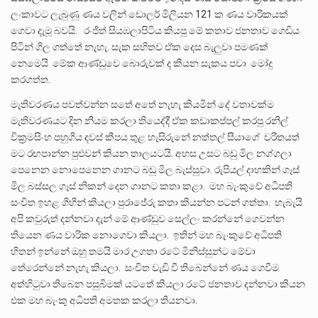
ලංකාවට ලැබුණු ණය වලින් ඩොලර් මිලියන 121 ක ණය වාරිකයක්
ගෙවා දැමූ බවයි. රංජිත් සියඹලාපිටිය කියපු මේ කතාව ජනතාව ගෙඩිය
පිටින් ගිල ගත්තේ නැහැ. සැක සහිතව ඒක දෙස බැලුවා පමණක්
නෙමෙයි මේක ආණ්ඩුවෙ බොරුවක් ද කියන සැකය පවා මෝදු
කරගත්ත.
මැතිවරණය පවත්වන්න සතේ අතේ නැහැ කියමින් දේ වතාවක්ම
මැතිවරණයට දින නියම කරලා තියෙද්දී ඒක කඩාකප්පල් කරපු රනිල්
වික්‍රමසිංහ පහුගිය දවස් කීපය තුළ හැසිරුනේ නත්තල් සීයාගේ චරිතයත්
මට රඟපාන්න පුළුවන් කියන තාලයටයි. අහස උසට බඩු මිල නග්ගලා
පෙනෙන නොපෙනෙන ගානට බඩු මිල බැස්සුවා. රුපියල් දාහකින් ගෑස්
මිල බස්සල ගෑස් නිකන් දෙන ගානට කතා කළා. මහ බැංකුවේ අධිපති
සංචිත ඉහළ ගිහින් කියලා පුරාජේරු කතා කියන්න පටන් ගත්තා. හැබැයි
අපි කවුරුත් දන්නවා දැන් මේ ආණ්ඩුව සෙල්ලං කරන්නේ ගෙවන්න
තියෙන ණය වාරික නොගෙවා කියලා. ඉතින් මහ බැංකුවේ අධිපති
හිතන් ඉන්නේ ඔහු තමයි මාර උගතා රටේ මිනිස්සුන්ට මේවා
තේරෙන්නේ නැහැ කියලා. සංචිත වැඩි වී තිබෙන්නේ ණය ගෙවීම
අත්හිටුවා තිබෙන පසුබිමක් යටතේ කියලා රටේ ජනතාව දන්නවා කියන
එක මහ බැංකු අධිපති අමතක කරලා තියනවා.