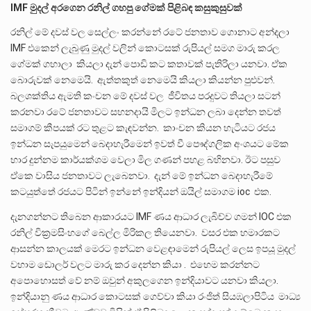
IMF මුදල් අරගෙන රනිල් ගහපු ගේමක් පිළිබඳ කසුකුසුවක්
රනිල් මේ දවස් වල සෙල්ලං කරන්නේ රටේ ජනතාව ගොනාට අන්දලා
IMF එකෙන් ලැබුණු මුදල් වලින් කොටසක් රුපියල් සමග මාරු කරල
ගේමක් ගහාලා කියලා දැන් පොඩි කට කතාවක් පැතිරිලා යනවා. ඒක
බොරුවක් නෙමෙයි. ඇත්තකුත් නෙමෙයි කියලා කියන්න පුළුවන්.
බලශක්තිය ඇමති කංචන මේ දවස් වල ජීවිතය පරදුවට තියලා සටන්
කරනවා රටේ ජනතාවට සහනදායි මිලට ඉන්ධන ලබා දෙන්න තවත්
සමාගම් කීපයක් රට තුළට කැඳවන්න. කාංචන කියන හැටියට රජය
ඉන්ධන සැපයුමෙන් බෙදාහැරීමෙන් ඉවත් වී පෞද්ගලික අංශයට මේක
භාර දුන්නම කාර්යක්ශම වෙලා මිල ගණන් පහළ බහිනවා. ඊට පසුව
ඒකෙ වාසිය ජනතාවට ලැබෙනවා. දැන් මේ ඉන්ධන බෙදාහැරීමේ
කටයුත්තේ රජයට පිටින් ඉන්නේ ඉන්දියන් ඔයිල් සමාගම ioc එක.
දැනගන්නට තිබෙන ආකාරයට IMF ණය ආධාර ලැබිච්ච ගමන් IOC එක
රනිල් වික්‍රමසිංහගේ බෙල්ල මිරිකල තියෙනවා. වසර එක හමාරකට
ආසන්න කාලයක් මෙරට ඉන්ධන වෙළඳාමෙන් රුපියල් ලෙස ඉපයූ මුදල්
වහාම ඩොලර් වලට මාරු කර දෙන්න කියා . එහෙම කරන්නට
අපොහොසත් වේ නම් ඔවුන් අකුලගෙන ඉන්දියාවට යනවා කියලා.
ඉන්දියානු ණය ආධාර කොටසක් ගෙව්වා කියා රංජිත් සියඹලාපිටිය මාධ්‍ය