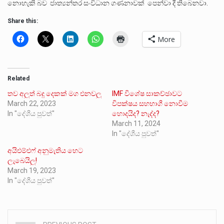
නොහැකි බව ජාත්‍යන්තර සංවිධාන ගණනාවක් පෙන්වා දී තිබෙනවා.
Share this:
More
Related
තව අලුත් බදු දෙකක් මග එනවලු
IMF විශේෂ සාකච්ඡාවට
March 22, 2023
විපක්ෂය සහභාගී නොවීම
In "දේශීය පුවත්"
හොදයිද? නැද්ද?
March 11, 2024
In "දේශීය පුවත්"
අයිඑම්එෆ් අනුමැතිය හෙට
ලැබෙයිලු!
March 19, 2023
In "දේශීය පුවත්"