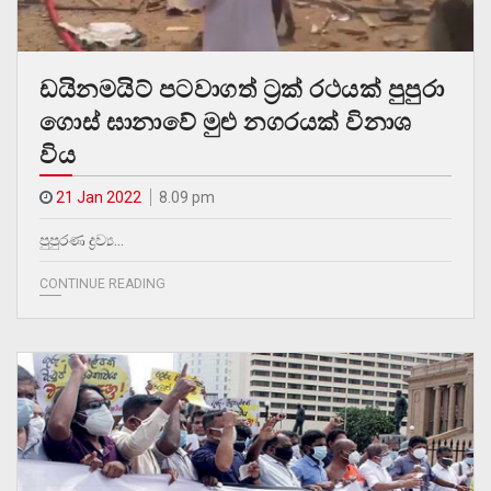
ඩයිනමයිට් පටවාගත් ට්‍රක් රථයක් පුපුරා
ගොස් ඝානාවේ මුළු නගරයක් විනාශ
විය
21 Jan 2022
8.09 pm
පුපුරණ ද්‍රව්‍ය…
CONTINUE READING