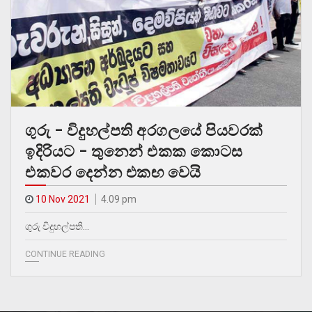
ගුරු – විදුහල්පති අරගලයේ පියවරක්
ඉදිරියට – තුනෙන් එකක කොටස
එකවර දෙන්න එකඟ වෙයි
10 Nov 2021
4.09 pm
ගුරු විදුහල්පති…
CONTINUE READING