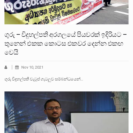
ගුරු – විදුහල්පති අරගලයේ පියවරක් ඉදිරියට –
තුනෙන් එකක කොටස එකවර දෙන්න එකඟ
වෙයි
Nov 10, 2021
ගුරු විදුහල්පති වැටුප් ගැටලුව සම්බන්ධයෙන්…