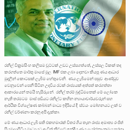
ලාල් කාන්ත ඇමතිවරයා අධිකරණ විනිශ්චයකාරවරුන්ගේ විශ්‍රාම යෑමේ වයස සම්බන්ධයෙන් නිහඬව සිටින ලෙස තමාට දැනුම් දුන්…
2011 වසරේදී දේශපාලන හා මානව හිමිකම් ක්‍රියාකාරීන් වන ලලිත්කුමාර් වීරරාජ් සහ කුගන් මුරුගානන්දන් යාපනයේදී අතුරුදන්…
ගොවියන්ගේ ප්‍රශ්න, ධීවරයන්ගේ ප්‍රශ්න, සෞඛය ප්‍රශ්න, වැටු ප්‍ර්ශ්න, රැකියා විරහිත ප්‍රශ්න මේ සියලු ප්‍රශ්නවලට තනි…
රනිල් වික්‍රමසිංහ කලිසම චුට්ටක් උඩට උස්සගත්තේ, උස්සල ටිකක් තද
කරගත්තෙ මාර්තු මාසේ මුල IMF එක ලබා දෙනවා කියපු ණය ආධාර
මුදලින් කොටසක් ලැබීම හේතුවෙනි. ණය ලැබීමෙන් පසුව ආණ්ඩුව
වෙනුවෙන් පෙනී සිටින උදවිය රටක් රාජ්‍යයක් අත්පත් කරගත්තා
ආකාරයෙන් තමයි හැසිරුනේ. රනිල් තරම් බුද්ධිමතෙක් මේ ලෝකෙ
නැති තරමටම මාස් පඩියට රනිල්ට කහින න්‍යායාචාර්යවරුන් සහ
ආර්ථික විශ්ලේෂණ කබ්බන් මාධ්‍ය ඉදිරියේ දී ස්වයං මෝහනයට ලක් ව
රනිල් වර්ණනා කරනු අපි දැක්කා.
මේ ණය ආධාර ලැබී සති එකහමාරක් විතර ගිය තැන රාජ්‍ය අමාත්‍ය රංජිත්
සියඹලාපිටිය මාධ්‍යයට ඇවිත් කිව්වේ ඉන්දීය ණය යෝජනා ක්‍රමය හරහා