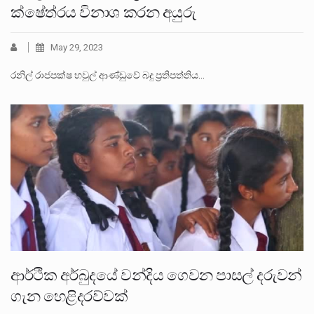
ක්ෂේත්රය විනාශ කරන අයුරු
May 29, 2023
රනිල් රාජපක්ෂ හවුල් ආණ්ඩුවේ බදු ප්‍රතිපත්තිය…
ආර්ථික අර්බුදයේ වන්දිය ගෙවන පාසල් දරුවන්
ගැන හෙළිදරව්වක්