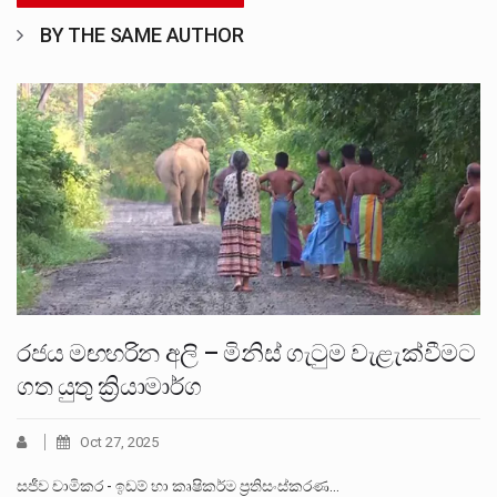
BY THE SAME AUTHOR
රජය මඟහරින අලි – මිනිස් ගැටුම වැළැක්වීමට
ගත යුතු ක්‍රියාමාර්ග
Oct 27, 2025
සජීව චාමිකර - ඉඩම් හා කෘෂිකර්ම ප්‍රතිසංස්කරණ…