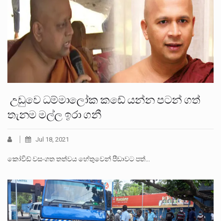
උඩුවෙ ධම්මාලෝක කඩේ යන්න පටන් ගත්
තැනම මල්ල ඉරා ගනී
Jul 18, 2021
කෝවිඩ් වසංගත තත්වය හේතුවෙන් පීඩාවට පත්…