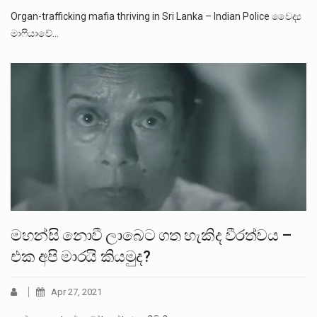
Organ-trafficking mafia thriving in Sri Lanka – Indian Police වෛද්‍ය
මාෆියාවේ…
මහන්සි නොවී ලාබෙට ගත හැකිද වීරත්වය –
එක අපි මාරයි කියමුද?
Apr 27, 2021