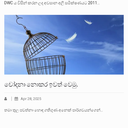
DWC ය විසින් කරන ලද අවසාන අලි සමීක්ෂණයට 2011…
චෝදනා නොකර ඉවත් වෙමු.
Apr 28, 2025
තමා තුල පවත්නා හොඳ ගතිගුණ අනෙක් පාර්ශවයන්ගෙන්…