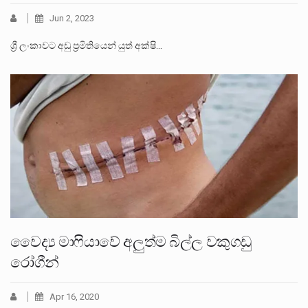
Jun 2, 2023
ශ්‍රී ලංකාවට අඩු ප්‍රමිතියෙන් යුත් අක්ෂි…
වෛද්‍ය මාෆියාවේ අලුත්ම බිල්ල වකුගඩු
රෝගීන්
Apr 16, 2020