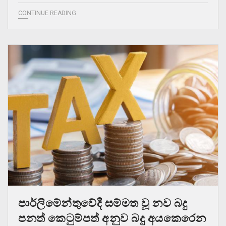
CONTINUE READING
පාර්ලිමේන්තුවේදී සම්මත වූ නව බදු
පනත් කෙටුම්පත් අනුව බදු අයකෙරෙන