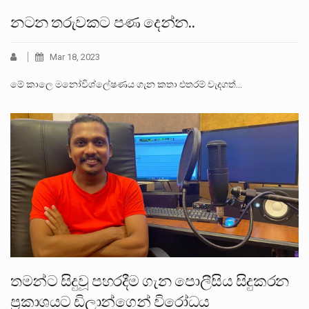
නටන තරුවකට පණ දෙන්න..
Mar 18, 2023
මේ කාලෙ මනෝවිශ්ලේෂණය ගැන කතා එතරම් වැදගත්…
තමන්ට සිදුවූ පහරදීම ගැන පොලීසිය සිදුකරන
ප්‍රකාශයට ඩිලාන්ගෙන් විරෝධය