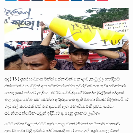
ලාල් කාන්ත ඇමතිවරයා අධිකරණ විනිශ්චයකාරවරුන්ගේ විශ්‍රාම යෑමේ වයස සම්බන්ධයෙන් නිහඬව සිටින ලෙස තමාට දැනුම් දුන්…
2011 වසරේදී දේශපාලන හා මානව හිමිකම් ක්‍රියාකාරීන් වන ලලිත්කුමාර් වීරරාජ් සහ කුගන් මුරුගානන්දන් යාපනයේදී අතුරුදන්…
ගොවියන්ගේ ප්‍රශ්න, ධීවරයන්ගේ ප්‍රශ්න, සෞඛය ප්‍රශ්න, වැටු ප්‍ර්ශ්න, රැකියා විරහිත ප්‍රශ්න මේ සියලු ප්‍රශ්නවලට තනි…
අද ( 16 ) දහස් සංඛ්‍යාත මිනිස් සේනාවක් කොළඹ ,තුංමුල්ල හන්දියට
එක්රොක් විය. ඔවුන් අත සටන්පාඨ සහිත පුවරුවක් සහ කුඩා සටන්පාඨ
කොලයක් දක්නට ලැබින . එ්වායේ තිබුණේ වසන්ත මුදලිගේ නිදහස්
කල යුතුය යන්න සහ පවතින අර්බුදය මත ඇති ජනතා පීඩාව පිළිබඳවයි. ඒ
හැර ගල් කැටයක් වත් මේ දරුවන් ලඟ නොවීය. එකී පුවරු ඔසවා
සටන්පාඨ කියමින් ඔවුන් ඉදිරියට ඇදෙනු දක්නට ලැබිණ.
මෙම ගමන වැළැක්වීමට කුළු පොලු රැගත් පිරිසක් සාමකාමී ජනතාව
අතරට කඩා වැදී අවස්ථා කිහිපයකදී පහර දෙන ලදී. කුළු පොලු රැගත්