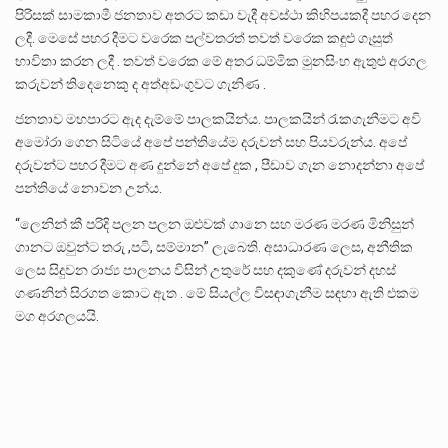
පිරිසක් සාමකාමී ජනතාව අතරට කඩා වැදී අවස්ථා කිහිපයකදී පහර දෙන
ලදී. මෙසේ පහර දීමට වරෙක පල්වතරත් තවත් වරෙක කඳුළු ගෑසුත්
භාවිතා කරන ලදී . තවත් වරෙක මේ අතර ධම්මික මුනසිංහ ඇතුළු අරගල
කරුවන් තිදෙනෙකු ද අත්අඩංගුවට ගැනිණ .
⁣ජනතාව මහපාරට ඇද දැම්මේ පාලකයින්ය. පාලකයින් රැකගැනීමට අවි
අමෝරා ගෙන සිටියේ අපේ පන්තියේම දරුවන් සහ පියවරුන්ය. අපේ
දරුවන්ට පහර දීමට අණ දුන්නේ අපේ දුක , පීඩාව ගැන නොදන්නා අපේ
පන්තියේ නොවන උන්ය.
“ලෙනින් කී පරිදි පලන පලන ඔළුවක් ගානෙ සහ මරණ මරණ මිනිසුන්
ගානට ඔවුන්ට තරු ,පටි, සම්මාන” ලැබෙති. අසාධාරණ ලෙස, අනීතික
ලෙස සිදුවන රාජ්‍ය පාලනය විසින් උතුරේ සහ දකුණේ දරුවන් දහස්
ගණනින් සිරගත කොට ඇත . මේ සියල්ල විසඳාගැනීම සඳහා ඇති එකම
මග අර⁣ගලයයි.