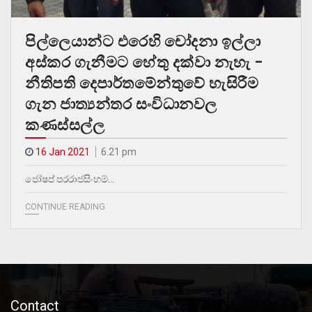
පිල්ලෙයාන්ට එරෙහි චෝදනා ඉල්ලා
අස්කර ගැනීමට හේතු දක්වා නැහැ –
නීතිපති දෙපාර්තමේන්තුවේ හැසිරීම
ගැන ජාත්‍යන්තර සංවිධානවල
කණස්සල්ල
16 Jan 2021
6.21 pm
ජෝෂප් පරරාජසිංහම්…
CONTINUE READING
Contact