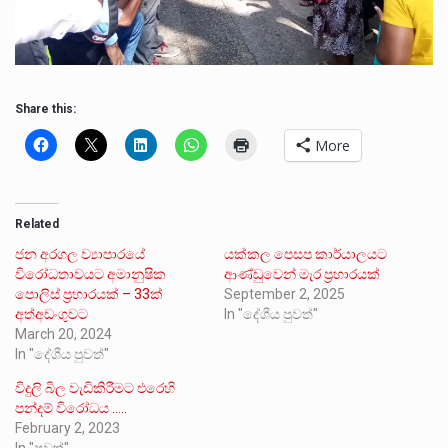
Share this:
More
Related
ජන අරගල ව්‍යාපාරයේ
යක්කල පෙසප කාර්යාලයට
විරෝධතාවයට අමානුෂික
ආණ්ඩුවෙන් මැර ප්‍රහාරයක්
පොලිස් ප්‍රහාරයක් – 33ක්
September 2, 2025
අත්අඩංගුවට
In "දේශීය පුවත්"
March 20, 2024
In "දේශීය පුවත්"
විදුලි බිල වැඩිකිරීමට එරෙහි
පන්දම් විරෝධය …..
February 2, 2023