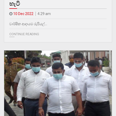
හැටි
10 Dec 2022
4.29 am
වාර්ෂික ආදායම රුපියල්…
CONTINUE READING