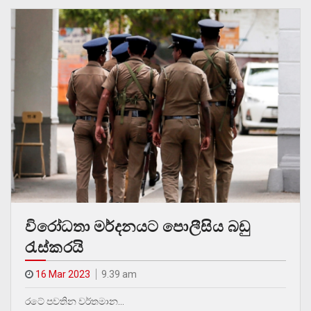
විරෝධතා මර්දනයට පොලීසිය බඩු
රැස්කරයි
16 Mar 2023
9.39 am
රටේ පවතින වර්තමාන…