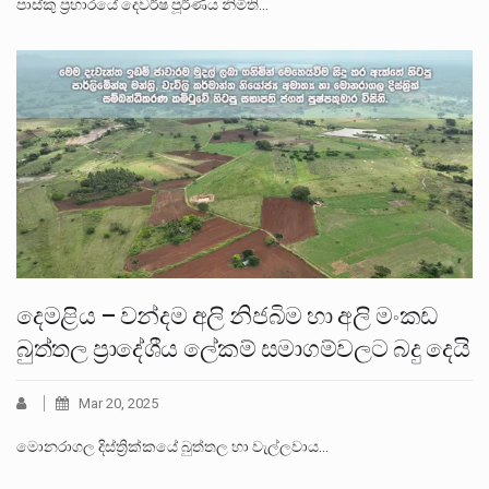
පාස්කු ප්‍රහාරයේ දෙවර්ෂ පූර්ණය නිමිති…
දෙමළිය – වන්දම අලි නිජබිම හා අලි මංකඩ
බුත්තල ප්‍රාදේශීය ලේකම් සමාගම්වලට බදු දෙයි
Mar 20, 2025
මොනරාගල දිස්ත්‍රික්කයේ බුත්තල හා වැල්ලවාය…