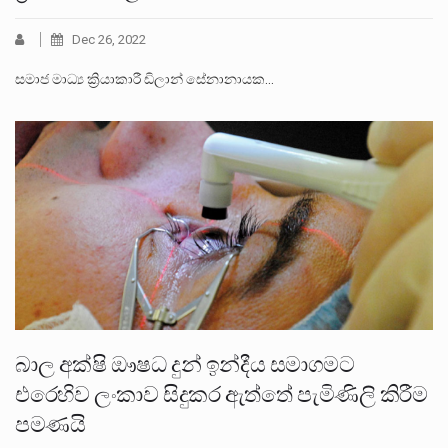
Dec 26, 2022
සමාජ මාධ්‍ය ක්‍රියාකාරී ඩිලාන් සේනානායක…
බාල අක්ෂි ඖෂධ දුන් ඉන්දීය සමාගමට
එරෙහිව ලංකාව සිදුකර ඇත්තේ පැමිණිලි කිරීම
පමණයි