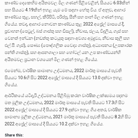
කාණ්ඩ දෙකෙහිම අයිතමවල මිල ගණන් පිළිවෙළින්, සියයට 6.03කින්
සහ සියයට 4.19කින් ඉහළ යෑම මේ සදහා හේතු විය. ඒ අනුව, ආහාර
කාණ්ඩය තුළ, සහල්, කිරිපිටි, පරිප්පු, සීනි සහ පාන් මිල ගණන් ඉහළ
ගියේය. තවද, ආහාර නොවන කාණ්ඩය තුළ 2022 අප්‍රේල් මාසයේ දී,
ප්‍රවාහන (පෙට්‍රල්, බස් ගාස්තු සහ ඩීසල්), නිවාස, ජලය, විදුලිය, ගෑස් සහ
වෙනත් ඉන්ධන (නඩත්තු කටයුතු සඳහා අවශ්‍ය අමුද්‍රව්‍ය, නිවාස කුලී සහ
එල්.පී. ගෑස්), සෞඛ්‍ය (පෞද්ගලික වෛද්‍ය ගාස්තු), අධ්‍යාපනය (උපකාරක
පන්ති ගාස්තු), සහ ආපනශාලා සහ හෝටල් යන උප කාණ්ඩයන්හි
අයිතමවල ප්‍රධාන වශයෙන් මිල ගණන් ඉහළ ගියේය.
එමෙන්ම, වාර්ෂික සාමාන්‍ය උද්ධමනය, 2022 මාර්තු මාසයේ පැවති
සියයට 10.6හි සිට 2022 අප්‍රේල් මාසයේ දී සියයට 13.0 දක්වා ඉහළ
ගියේය.
ආර්ථිකයේ යටිදැරි උද්ධමනය පිළිබිඹු කරන වාර්ෂික ලක්ෂ්‍යමය පදනම
මත මූලික උද්ධමනය, 2022 මාර්තු මාසයේ පැවති සියයට 17.3හි සිට
2022 අප්‍රේල් මාසයේ දී සියයට 27.9 දක්වා ඉහළ ගිය අතර, වාර්ෂික
සාමාන්‍ය මූලික උද්ධමනය, 2021 මාර්තු මාසයේ පැවති සියයට 8.2හි සිට
2022 අප්‍රේල් මාසයේ දී සියයට 10.2 දක්වා ඉහළ ගියේය.
Share this: