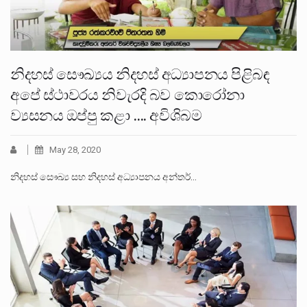
නිදහස් සෞඛ්‍යය නිදහස් අධ්‍යාපනය පිළිබඳ
අපේ ස්ථාවරය නිවැරදි බව කොරෝනා
ව්‍යසනය ඔප්පු කළා …. අවිශිබම
May 28, 2020
නිදහස් සෞඛ්‍ය සහ නිදහස් අධ්‍යාපනය අන්තර්…