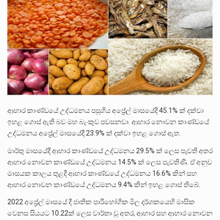
බන්ධනාගාර රැදවියන් 1,021 දෙනෙකු ඉකුත් වසර පහක කාලය තුලදී (2020 ජනවාරි 01 සිට 2025 දෙසැම්බර්…
දිවයින පුරා පිහිටි බන්ධනාගාරවල පවතින දැඩි තදබදය හේතුවෙන් බන්ධනාගාර පද්ධතිය තුළ දැඩි අවදානම් තත්ත්වයක් නිර්මාණය…
නව පරිසර පනත යටතේ ශබ්ද දූෂණය සම්බන්ධයෙන් කටයුතු කිරීමට නව රෙගුලාසි ගෙන ඒමට මධ්‍යම පරිසර…
ආහාර කාණ්ඩයේ උද්ධමනය පසුගිය අප්‍රේල් මාසයේදී 45.1% ක් දක්වා
ඉහළ ගොස් ඇති බව මහ බැංකුව පවසනවා. ආහාර නොවන කාණ්ඩයේ
උද්ධමනය අප්‍රේල් මාසයේදී 23.9% ක් දක්වා ඉහළ ගොස් ඇත.
මාර්තු මාසයේදී ආහාර කාණ්ඩයේ උද්ධමනය 29.5% ක් ලෙස පැවති අතර
ආහාර නොවන කාණ්ඩයේ උද්ධමනය 14.5% ක් ලෙස පැවතිණි. ඒ අනුව
මාසයක කාලය තුළදී ආහාර කාණ්ඩයේ උද්ධමනය 16.6% කින් සහ
ආහාර නොවන කාණ්ඩයේ උද්ධමනය 9.4% කින් ඉහළ ගොස් තිබේ.
2022 අප්‍රේල් මාසයේ දී ජාතික පාරිභෝගික මිල දර්ශකයෙහි මාසික
වෙනස සියයට 10.22ක් ලෙස වාර්තා වූ අතර, ආහාර සහ ආහාර නොවන