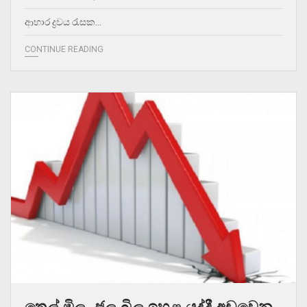
ආහාර ද්‍රවය රැසක…
CONTINUE READING
තෙල් මිල, ජල බිල ඉහළ යද්දී අඩුවෙන