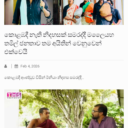
කොළඹදී නැති නිදහසක් සමරද්දී මලෛයහ
තමිල් ජනතාව තම අයිතීන් වෙනුවෙන්
එක්වෙයි
Feb 4, 2026
කොළඹදී ආණ්ඩුව විසින් ඊනියා නිදහස සමරද්දී…