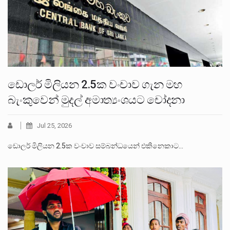
ඩොලර් මිලියන 2.5ක වංචාව ගැන මහ
බැංකුවෙන් මුදල් අමාත්‍යංශයට චෝදනා
Jul 25, 2026
ඩොලර් මිලියන 2.5ක වංචාව සම්බන්ධයෙන් එකිනෙකාට…