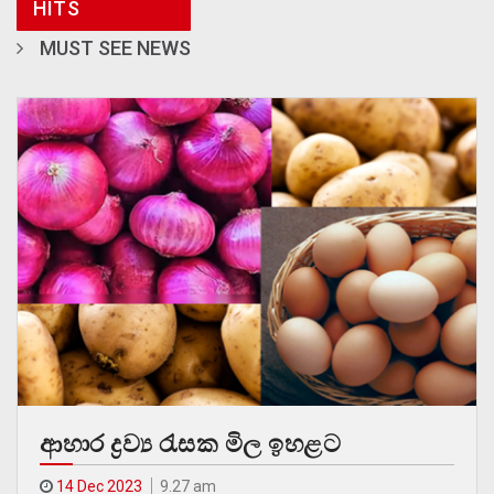
HITS
MUST SEE NEWS
ආහාර ද්‍රව්‍ය රැසක මිල ඉහළට
14 Dec 2023
9.27 am