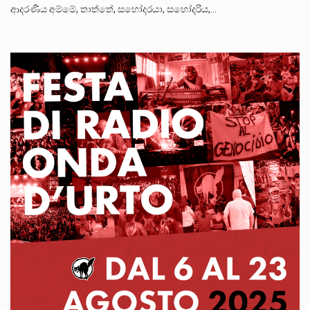
ආදරණීය අම්මේ, තාත්තේ, සහෝදරයා, සහෝදරිය,…