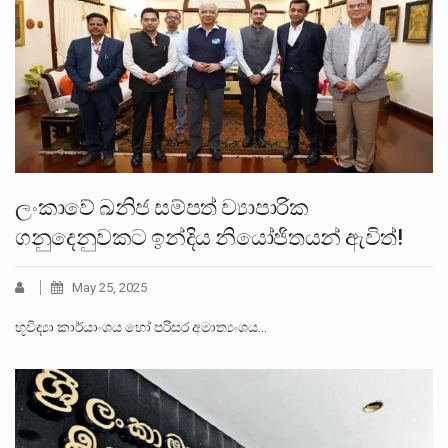
ලංකාවේ ඛනිජ සම්පත් ව්‍යාපාරික
ගනුදෙනුවකට ඉන්දිය නියෝජිතයන් ඇවිත්!
May 25, 2025
භූවිද්‍යා කාර්යාංශය හෝ පරිසර අමාත්‍යංශය…