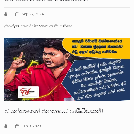
Sep 27, 2024
ප්‍රියංජලා සෙනවිරත්නගේ පුථම කාව්‍යය…
වසන්තගෙන් ජනතාවට පණිවිඩයක්!
Jan 3, 2023