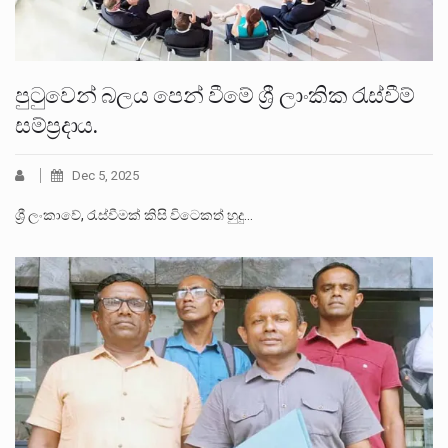
පුටුවෙන් බලය පෙන් වීමේ ශ්‍රී ලාංකික රැස්වීම්
සම්ප්‍රදාය.
Dec 5, 2025
ශ්‍රී ලංකාවේ, රැස්වීමක් කිසි විටෙකත් හුදු…