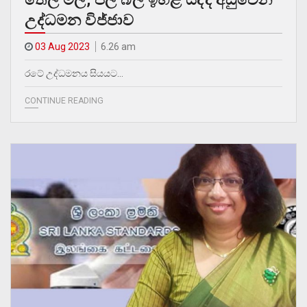
උද්ධමන විජ්ජාව
03 Aug 2023
6.26 am
රටේ උද්ධමනය සියයට…
CONTINUE READING