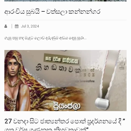
ආරංචිය සුබයි – වත්සලා කන්නන්ගර
Jul 3, 2024
ගැසු පසු හද මැදට ලොව දරුණුම අඩය දෙසු සූරා…
27 වනදා සිට ජාත්‍යන්තර පොත් ප්‍රදර්ශනයේ දී ”
ශත වර්ෂ ගණනක නිහඞතාවක්”