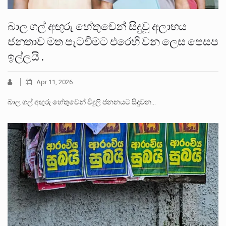
බාල ගල් අඟුරු හේතුවෙන් සිදුවූ අලාභය
ජනතාව මත පැටවීමට එරෙහි වන ලෙස පෙසප
ඉල්ලයි .
Apr 11, 2026
බාල ගල් අඟුරු හේතුවෙන් විදුලි ජනනයට සිදුවන…