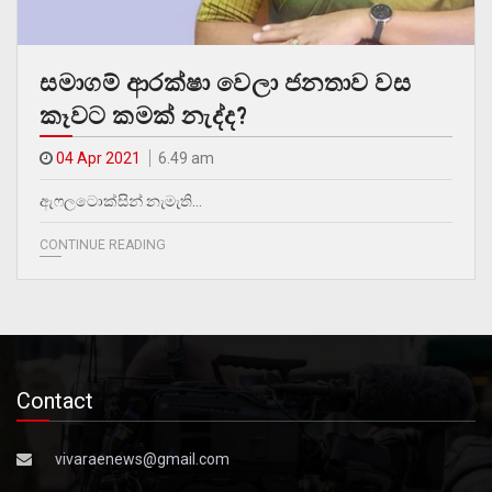
සමාගම් ආරක්ෂා වෙලා ජනතාව වස
කෑවට කමක් නැද්ද?
04 Apr 2021
6.49 am
ඇෆලටොක්සින් නැමැති…
CONTINUE READING
Contact
vivaraenews@gmail.com