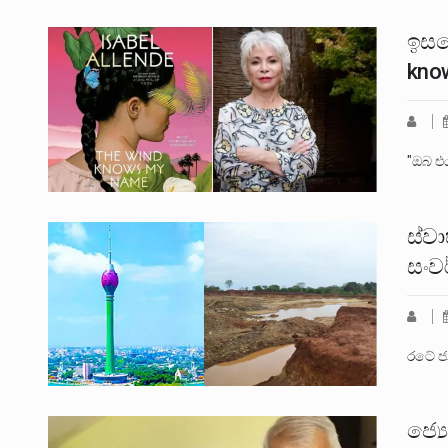
ඉසබ
kno
"ඔබ එය
ස්ව
සංව
රටේ ජ
ජ්‍ය