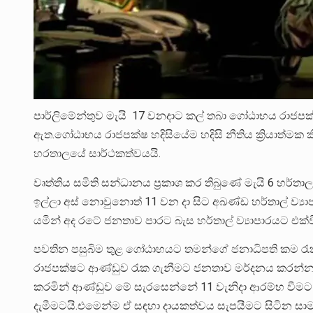
පාර්ලිමේන්තුව මැයි 17 වනදාට කල් තබා ගෝඨාභය රාජපක්ෂ අ
ඇත.ගෝඨාභය රාජපක්ෂ හදිසියේම හදිසි නීතිය ක්‍රියාත්මක ක
හරතාලයේ සාර්ථකත්වයයි.
වෘත්තිය සමිති සන්ධානය ප්‍රකාශ කර තිබුණේ මැයි 6 හර
ඉල්ලා අස් නොවුනොත් 11 වන දා සිට අඛණ්ඩ හර්තාල් ව්‍
යමින් අද රටේ ජනතාව පාරට බැස හර්තාල් ව්‍යාපාරයට එක්ව
පවතින පසුබිම තුළ ගෝඨාභයට තමන්ගේ ජනාධිපති කම රැක
රාජපක්ෂට ආණ්ඩුව රැක ගැනීමට ජනතාව මර්දනය කරන්නට සිදු ව
කරමින් ආණ්ඩුව මේ සැරසෙන්නේ 11 වැනිදා ආරම්භ වීමට න
දැමීමටයි.එමෙන්ම ඒ සඳහා දායකත්වය සැපයීමට සිටින සාමා