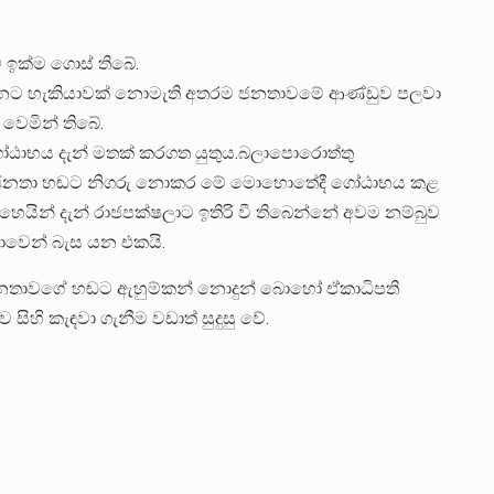
ඉක්ම ගොස් තිබේ.
න්නට හැකියාවක් නොමැති අතරම ජනතාවමේ ආණ්ඩුව පලවා
වෙමින් තිබේ.
ඨාභය දැන් මතක් කරගත යුතුය.බලාපොරොත්තු
යින් ජනතා හඬට නිගරු නොකර මේ මොහොතේදී ගෝඨාභය කළ
ෙයින් දැන් රාජපක්ෂලාට ඉතිරි වී තිබෙන්නේ අවම නම්බුව
ාවෙන් බැස යන එකයි.
ජනතාවගේ හඬට ඇහුම්කන් නොදුන් බොහෝ ඒකාධිපති
සිහි කැඳවා ගැනීම වඩාත් සුදුසු වේ.