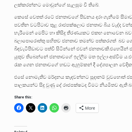
ලක්කරන්නට මොවුන්ගේ සැලසුම වී තිබේ.
කෙසේ වෙතත් රටේ ජනතාවගේ පීඩනය දරා ගැනීමේ සීමාව 
පවතින වටපිටාව තුළ රාජපක්ෂලාට ජනතාව බිය වැද්ද ව
හැරීමෙන් මෙපිට හා කිසිදු තීරණයකට එකඟ නොවෙන බව 
බලාපොරොත්තු සහිතව ජනතාව තමන්ව පත්කරගත් බව ගෝ
බිඳවැටීපීඩාවට පත්වී සිටින්නේ එවන් ජනතාවකි.එහෙ
යුතුව තිබෙන්නේ ජනතාවගේ ඉල්ලීම මත ඉල්ලා අස්වීම ය.එහ
රැක ගෙන ජනතාවගේ හඬට ඇහුම්කන් දී දේශපාලන වේදික
එසේ නොමැතිව මර්දනය කැඳවන්නට සූදානම් වුවහොත් 
පාලකයන්ට සිදු වුණු දේ රාජපක්ෂටද වීමට නියමිතව ඇති බව 
Share this:
More