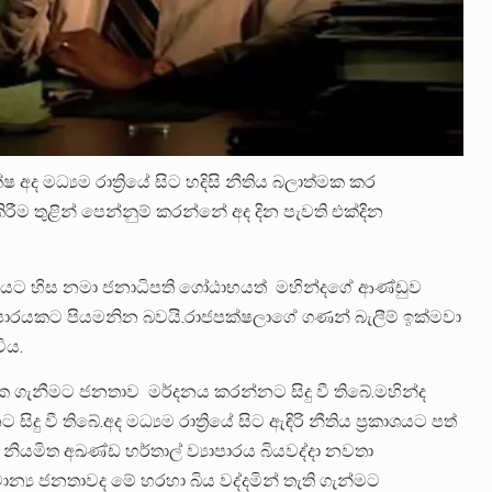
ද මධ්‍යම රාත්‍රියේ සිට හදිසි නීතිය බලාත්මක කර
ිරීම තුළින් පෙන්නුම් කරන්නේ අද දින පැවති එක්දින
්තාලයට හිස නමා ජනාධිපති ගෝඨාභයත් මහින්දගේ ආණ්ඩුව
යාපාරයකට පියමනින බවයි.රාජපක්ෂලාගේ ගණන් බැලීම් ඉක්මවා
ිය.
 ගැනීමට ජනතාව මර්දනය කරන්නට සිදු වී තිබේ.මහින්ද
ී තිබේ.අද මධ්‍යම රාත්‍රියේ සිට ඇඳිරි නීතිය ප්‍රකාශයට පත්
ියමිත අඛණ්ඩ හර්තාල් ව්‍යාපාරය බියවද්දා නවතා
න්‍ය ජනතාවද මේ හරහා බිය වද්දමින් තැති ගැන්මට