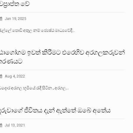
ප්‍රාප්ත වේ
Jan 19, 2025
ැල්ලේ පොඩි අතුල නම් ජ්‍යෙෂ්ඨ මාධ්‍යවේදී…
ාගෝගම ඉවත් කිරීමට එරෙහිව අරගලකරුවන්
ිකරණයට
Aug 4, 2022
වදොර අරගල භූමියේ රැඳී සිටින , අරගල…
දරුවාගේ ජීවිතය දැන් ඇත්තේ ඔබේ අතේය
Jul 13, 2021