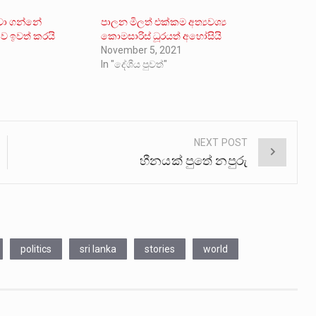
නවා ගන්නේ
පාලන මිලත් එක්කම අත්‍යවශ්‍ය
 ඉවත් කරයි
කොමසාරිස් ධූරයත් අහෝසියි
November 5, 2021
In "දේශීය පුවත්"
NEXT POST
හීනයක් පුතේ නපුරු
politics
sri lanka
stories
world