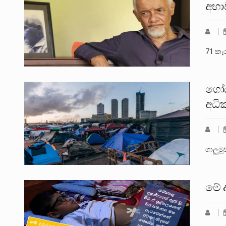
අභාව
71 කැර
ගෝඨ
අධ
ගාලුමු
මේ 