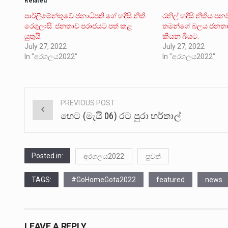
Related
පාර්ලිමේන්තුවේ ජනාධිපති ගේ හදිසි නීති
රනිල් හදිසි නීතිය ප
රෙගුලාසි ජනතාව පරාජයට පත් කළ
තමන්ගේ බලය ජනතාව
යුතුයි.
කියන බියට.
July 27, 2022
July 27, 2022
In "අරගලය2022"
In "අරගලය2022"
PREVIOUS POST
Post
හෙට (මැයි 06) රට පුරා හර්තාල්
navigation
Posted in:
අරගලය2022
පුවත්
TAGS:
#GoHomeGota2022
featured
news
LEAVE A REPLY