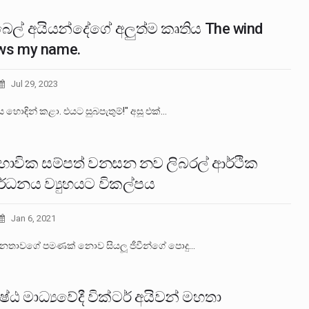
ෙල් අයියන්දේ‍ගේ අලුත්ම කෘතිය The wind
ws my name.
Jul 29, 2023
 හොඳින් කළා. එයට සුබපැතුම්!" අසූ එක්…
ාභාවික සම්පත් වනසන නව ලිබරල් ආර්ථික
ර්ධනය ව්‍යුහයට විකල්පය
Jan 6, 2021
නතාවගේ පමණක් නොව සියලූ ජීවීන්ගේ පොදු…
ෙෂ්ඨ මාධ්‍යවේදී වික්ටර් අයිවන් මහතා