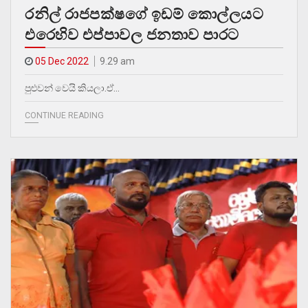
රනිල් රාජපක්ෂගේ ඉඩම් කොල්ලයට
එරෙහිව එප්පාවල ජනතාව පාරට
05 Dec 2022
9.29 am
පුළුවන් වෙයි කියලා.ඒ…
CONTINUE READING