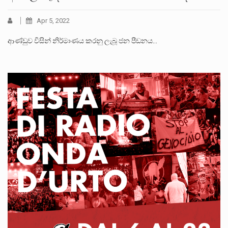
Apr 5, 2022
ආණ්ඩුව විසින් නිර්මාණය කරනු ලැබූ ජන පීඩනය…