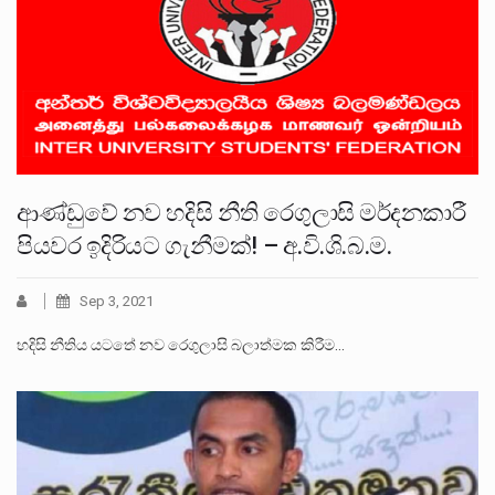
ආණ්ඩුවේ නව හදිසි නීති රෙගුලාසි මර්දනකාරී
පියවර ඉදිරියට ගැනීමක්! – අ.වි.ශි.බ.ම.
Sep 3, 2021
හදිසි නීතිය යටතේ නව රෙගුලාසි බලාත්මක කිරීම…