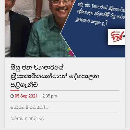
සිසු ජන ව්‍යාපාරයේ
ක්‍රියාකාරිකයන්ගෙන් දේශපාලන
පළිගැනීම්
05 Sep 2021
2.35 pm
පෙරටුගාමී සමාජවාදී…
CONTINUE READING