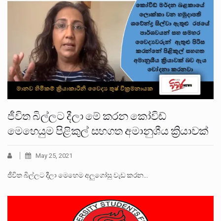
ජීවිත බිල්ලට දීලා මේ කරන කෝවිඩ්
මෙහෙයුම පිළිකුල් සහගත අමානුශීය ක්‍රියාවක්
May 25, 2021
ජීවිත බිල්ලට දීලා මෙහෙම අලුගෝසු වැඩ කරන…