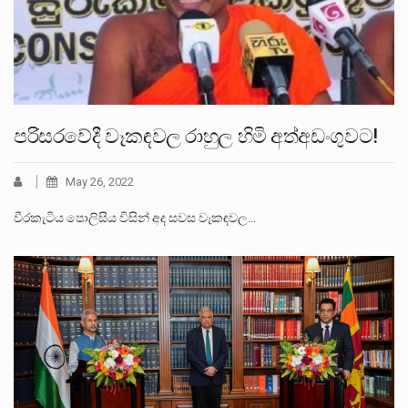
පරිසරවේදී වෑකඳවල රාහුල හිමි අත්අඩංගුවට!
May 26, 2022
වීරකැටිය පොලිසිය විසින් අද සවස වෑකඳවල…