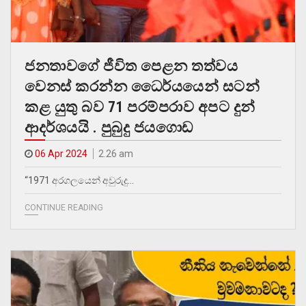
ජනතාවගේ ජීවිත පෙළන තත්වය
වෙනස් කරන්න ධෛර්යයෙන් සටන්
කළ යුතු බව 71 පරම්පරාව අපට දුන්
ආදර්ශයයි . පුබුදු ජයගොඩ
06 Apr 2024
2.26 am
“1971 අරගලයෙන් අවුරුදු…
CONTINUE READING