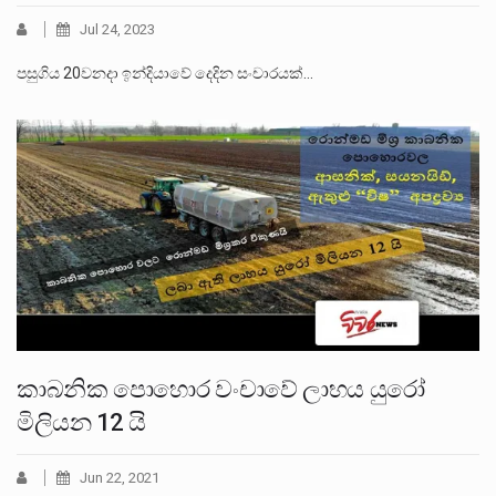
Jul 24, 2023
පසුගිය 20වනදා ඉන්දියාවේ දෙදින සංචාරයක්…
කාබනික පොහොර වංචාවේ ලාභය යුරෝ
මිලියන 12 යි
Jun 22, 2021