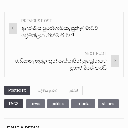
PREVIOUS POST
Post
ආදරණීය පුරෝගාමියා, සුනිල් මාධව
navigation
ප්‍රේමතිලක නික්ම ගිහින්!
NEXT POST
රුසියානු හමුදා තුන් පැත්තකින් යුක්‍රේනයට
ප්‍රහාර දියත් කරයි
Posted in:
දේශීය පුවත්
පුවත්
TAGS:
news
politics
sri lanka
stories