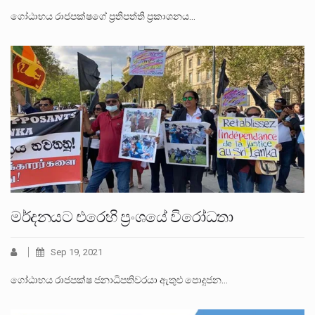
ගෝඨාභය රාජපක්ෂගේ ප්‍රතිපත්ති ප්‍රකාශනය…
මර්දනයට එරෙහි ප්‍රංශයේ විරෝධතා
Sep 19, 2021
ගෝඨාභය රාජපක්ෂ ජනාධිපතිවරයා ඇතුළු පොදුජන…