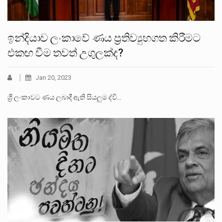
ඉන්දියාව ලංකාවේ ණය ප්‍රතිව්‍යුහගත කිරීමට
එකඟ වීම තවත් උගුලක්ද?
Jan 20, 2023
ශ්‍රී ලංකාවට ණය ලබාදී ඇති සියලුම ද්වි…