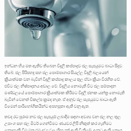
පසුගිය මැයි මස 31 දිනෙන් අවසන් වූ වසර තුළ ලොව පුරා විවිධ තනතුරු නාම වලින්…
මේ, දන්නා හඳුනන ලියන්නකුගේ නන්නාඳුනන අඩවියක සැරිසරා ලද ආස්වාදනීය මොහොතක සිංහාවලෝකනයකි .කෙටි කවියක දිගු බර…
වත්මන් ආණ්ඩුවේ ප්‍රධාන පාර්ශවකරුවා වන ජනතා විමුක්ති පෙරමුණේ කාලයක පටන් තිබුණු ප්‍රධාන සටන් පාඨයක් වූවේ…
ඉන්ධන හිය මත ඇතිව තිබෙන විදුලි කප්පාදුව ජල සැපයුමට බාධා සිදුව
තිබේ. ජල පිරිපහදු සහ ජල පොම්පාගාර සියල්ල විදුලි බලයෙන්
ක්‍රියාත්මක වන බැවින් විදුලි කප්පාදු කාලය තුල ඒවා ක්‍රියා විරහිත වේ.
එවිට ජල නිෂ්පාදනය අඩාල වේ. විදුලිය නොමැති විට ජල සම්පාදන
මණ්ඩලයේ පොම්පාගාර ක්‍රියාත්මක කිරීමට විදුලි ජනක යන්ත්‍ර නොමැති
බැවින් වෙනත් විකල්ප ක්‍රමද නැත. ඒ අනුව ජල සැපයුමට බාධා ඇති
වීමෙන් පාරිභෝගිකයින්ට අපහසුතා ඇති වනු ඇත.
තවද රට පුරාම නව ජල සැපයුම් ලබාදීම සඳහා අවශ්‍ය වන ජල නල තුල
උපාංග සහ ජල මීටර් ගෙන්වීමට ණයවර ලිපි නිකුත් කර ගැනීමට
නොහැකි වීම මත එම ද්‍රව්‍ය වල හිඟයක් ඇති වී තිබේ. දැනට ඇති තොග