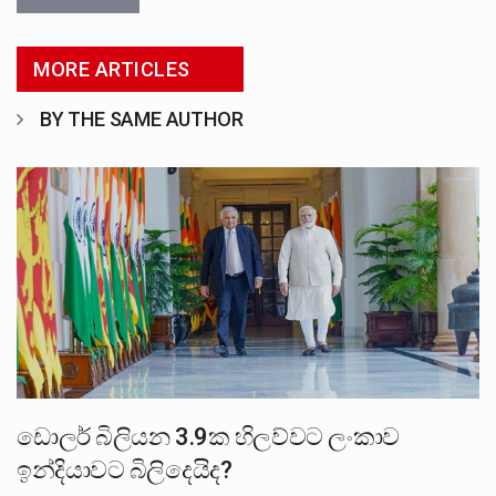
MORE ARTICLES
BY THE SAME AUTHOR
ඩොලර් බිලියන 3.9ක හිලව්වට ලංකාව
ඉන්දියාවට බිලිදෙයිද?