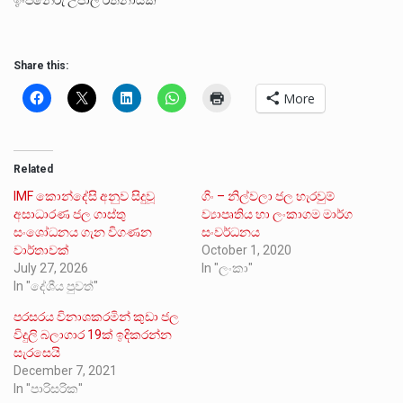
ඉංජිනේරු උපාලි රත්නායක
Share this:
More
Related
IMF කොන්දේසි අනුව සිදුවූ
ගිං – නිල්වලා ජල හැරවුම්
අසාධාරණ ජල ගාස්තු
ව්‍යාපෘතිය හා ලංකාගම මාර්ග
සංශෝධනය ගැන විගණන
සංවර්ධනය
වාර්තාවක්
October 1, 2020
July 27, 2026
In "ලංකා"
In "දේශීය පුවත්"
පරසරය විනාශකරමින් කුඩා ජල
විදුලි බලාගාර 19ක් ඉදිකරන්න
සැරසෙයි
December 7, 2021
In "පාරිසරික"