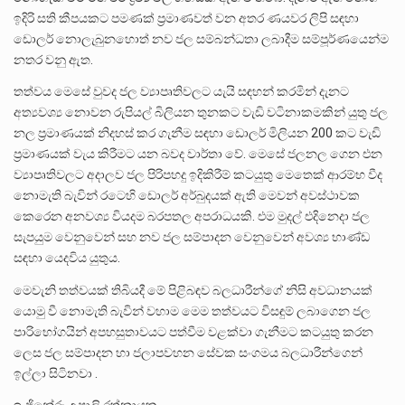
ඉදිරි සති කීපයකට පමණක් ප්‍රමාණවත් වන අතර ණයවර ලිපි සඳහා
ඩොලර් නොලැබුනහොත් නව ජල සම්බන්ධතා ලබාදීම සම්පූර්ණයෙන්ම
නතර වනු ඇත.
තත්වය මෙසේ වුවද ජල ව්‍යාපෘතිවලට යැයි සඳහන් කරමින් දැනට
අත්‍යවශ්‍ය නොවන රුපියල් බිලියන තුනකට වැඩි වටිනාකමකින් යුතු ජල
නල ප‍්‍රමාණයක් නිදහස් කර ගැනීම සඳහා ඩොලර් මිලියන 200 කට වැඩි
ප්‍රමාණයක් වැය කිරීමට යන බවද වාර්තා වේ. මෙසේ ජලනල ගෙන එන
ව්‍යාපෘතිවලට අදාලව ජල පිරිපහදු ඉදිකිරීම් කටයුතු මෙතෙක් ආරම්භ වීද
නොමැති බැවින් රටෙහි ඩොලර් අර්බුදයක් ඇති මෙවන් අවස්ථාවක
කෙරෙන අනවශ්‍ය වියදම බරපතල අපරාධයකි. එම මුදල් එදිනෙදා ජල
සැපයුම වෙනුවෙන් සහ නව ජල සම්පාදන වෙනුවෙන් අවශ්‍ය භාණ්ඩ
සඳහා යෙදවිය යුතුය.
මෙවැනි තත්වයක් තිබියදී මේ පිළිබඳව බලධාරීන්ගේ නිසි අවධානයක්
යොමු වී නොමැති බැවින් වහාම මෙම තත්වයට විසඳුම් ලබාගෙන ජල
පාරිභෝගයින් අපහසුතාවයට පත්වීම වළක්වා ගැනීමට කටයුතු කරන
ලෙස ජල සම්පාදන හා ජලාපවහන සේවක සංගමය බලධාරීන්ගෙන්
ඉල්ලා සිටිනවා .