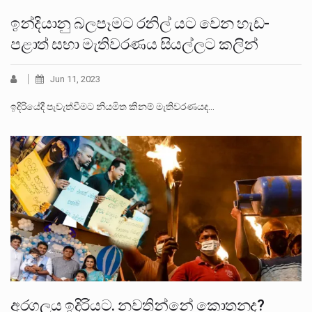
ඉන්දියානු බලපෑමට රනිල් යට වෙන හැඩ-
පළාත් සභා මැතිවරණය සියල්ලට කලින්
Jun 11, 2023
ඉදිරියේදී පැවැත්වීමට නියමිත කිනම් මැතිවරණයද…
අරගලය ඉදිරියට. නවතින්නේ කොතනද?