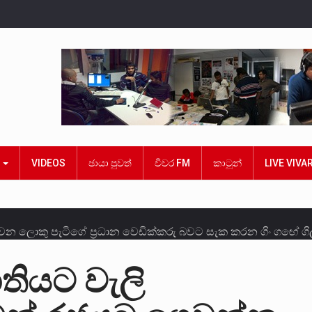
ක
VIDEOS
ඡායා පුවත්
විවර FM
කාටූන්
LIVE VIVA
න ලොකු පැටිගේ ප්‍රධාන වෙඩික්කරු බවට සැක කරන ගිං ගඟේ ගිල
න්ගේ හා ඉන් පහළ විනිශ්චයකාරවරුන්ගේ විශ්‍රාම වයස දීර්ඝ කි
තියට වැලි
නෙකු ඉකුත් වසර පහක කාලය තුලදී (2020 ජනවාරි 01 සිට 2025 දෙ