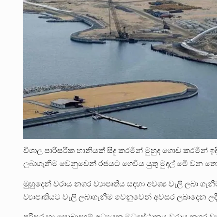
විශාල පාරිසරික හානියක් සිදු කරමින් මුහුද ගොඩ කරමින් ඉ
ලබාගැනීම වෙනුවෙන් රජයට ගෙවිය යුතු මුදල් මෙි වන තෙ
මුහුදෙන් වරාය නගර ව්‍යාපෘතිය සඳහා අවශ්‍ය වැලි ලබා
ව්‍යාපෘතියට වැලි ලබාගැනීම වෙනුවෙන් අවසර ලබාදෙන ලදී
පරිසර හා සොබාදහම් අධ්‍යයන මධ්‍යස්ථානය වරාය නගර ව්‍ය