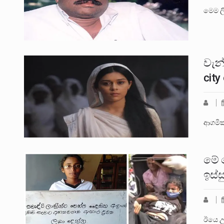
මෙම ල
වැන
city
ආගමික
මේ 
ඉස්
ඊයෙ උ