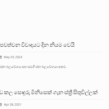
වත්වන විවාදයට දින නියම වෙයි
May 29, 2024
 ජන බලවේගය සහ සමගි ජන බලවේගයා අතර…
 කල සොදුරු මිනිසෙක් ගැන ස්ත්‍රී සිතුවිල්ලක්
Apr 28, 2021