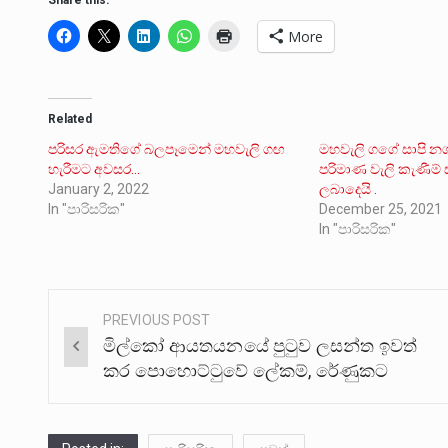
Share this:
More
Related
පරිසර ඇමතිගේ බලපෑමෙන් මහවැලි ගඟ
මහවැලි ගගේ සාපි නගර
හැරීමට අවසර…
පරිමාණ වැලි කැණීම්
January 2, 2022
ලබාදෙයි .
In "පාරිසරික"
December 25, 2021
In "පාරිසරික"
PREVIOUS POST
Post
මිල්කෝ ආයතයනයේ පුටුව ලසන්ත ඉවත්
navigation
කර පොහොට්ටුවේ ලේකම්, රේණුකට