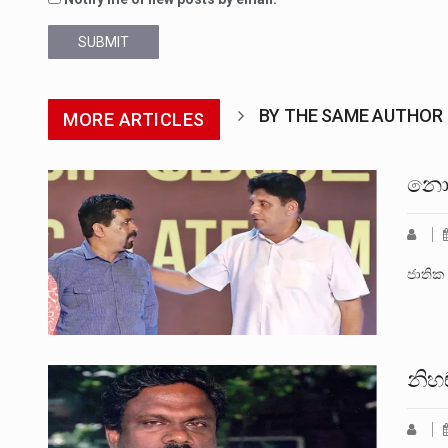
SUBMIT
BY THE SAME AUTHOR
MORE ARTICLES
නොප
ජාතික
නිහඬ