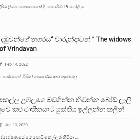
ිපිය ලියන මොහොතේ දී , කොවිඩ් 19 ගෝලීය…
්දඹුවන්ගේ නගරය‘‘ වෘරුන්දාවන් ” The widows
 of Vrindavan
Feb 14, 2022
 සංස්ථාවක් විසින් පොෂණය කර හසුරවනු…
කෙල්ල උඹලගෙ බඩගින්න නිවන්න බෝඩ් ලෑලි
සුවෙ කළු ජාතිකයාට යුක්තිය ඉල්ලන්න කලින්
Jun 10, 2020
ද්ඝෝෂණයේ මේ පොඩි කෙල්ලත් හිටියා .…