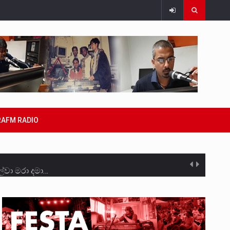
RAFM RADIO
්වා මරා දමා…
රීම සඳහා සකස් කර ඇති විසිදෙවන…
සැම්බර්…