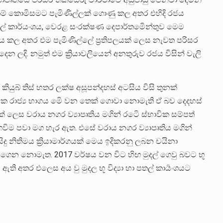
කම් කොමිසමට පැමිණිල්ලක් ගොණු කල අතර එහිදි රජය
ා පතල් කාර්යංශය, වෙරළ සංරක්ෂණ දෙපාර්තමෙින්තුව මෙම
ණය කල අතර එම පැමිණිල්ලේ ප්‍රතිපලයක් ලෙස නැවත පරිසර
ලදි. නමුත් එම ක්‍රියාවලියෙන් අනතුරුව රජය විසින් වැලි
 කියුබ් තිස් හතර ලක්ෂ අසූපන්දහස් අටසිය විසි තුනක්
80 ක රාජ්‍ය භාගය මෙි වන තෙක් ගොවා නොමැති ඒ බව දෙදහස්
 ලෙස වරාය නගර ව්‍යාපෘතිය මගින් රටෙි ස්භාවික සම්පත්
ිම පවා මග හැර ඇත. එසේ වරාය නගර ව්‍යාපෘතිය මගින්
ිදු නිතිමය ක්‍රියාමාර්ගයක් මෙය ඉදිකරනු ලබන චයිනා
 ගෙන නොමැත. 2017 වර්ෂය වන විට හිඟ මුදල් ⁣ගෙවු බවට භූ
 ඇති අතර එලෙස අය වු මුදල භූ විද්‍යා හා පතල් කාර්‍යංශයට