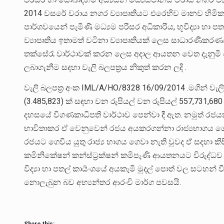
2014 වසරේ වරාය නගර ව්‍යාපෘතියට එරෙහිව මානව හිමි
පාර්ශවයෙන් පැමිණි මධ්‍යම පරිසර අධිකාරිය, භූවිද්‍යා හ
ව්‍යාපෘතිය ඉතාමත් වටිනා ව්‍යාපෘතියක් ලෙස සාධාරණීකර
තක්සේරැ වාර්ථාවක් කරන ලෙස අදාල ආයතන වෙත දැනුමි දෙන 
ලබාගැනීම සදහා වැලි බලපත්‍රය නිකුත් කරන ලදි .
වැලි බලපත්‍ර අංක IML/A/HO/8328 16/09/2014 .මගින් වැලි
(3.485,823) ක් සඳහා වන රුපියල් වන රුපියල් 557,731,6
දහසයේ විගණකාධිපති වාර්ථාව පෙන්වා දී ඇත. නමුත් රජයක්
භාවිතාකර ඒ වෙනුවෙන් රජය අයකරගන්නා රාජ්‍යභාගය ගෙව
රජයට ගෙවිය යුතු රාජ්‍ය භාගය ගෙවා නැති වුවද ඒ සදහා කිස
කමිනිකේෂන් කන්ස්ට්‍රක්ෂන් කමිපැණි ආයතනයට විරුද්ධව
විද්‍යා හා පතල් කාර්‍යංශයේ අයකැමි මුදල් පොත් වල සටහන් වී
නොලැබුන බව අභ්‍යන්තර ආරංචි මාර්ග පවසයි.