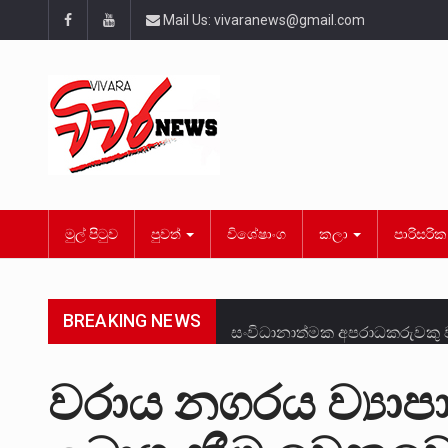
Mail Us:
vivaranews@gmail.com
මුල් පිටුව
පුවත්
විශේෂාංග
කලා
පාරිසරි
BREAKING NEWS
සංවිධානාත්මක අපරාධකරුවකු ව
උපරිමාධිකරණ විනිශ්චයකාරවරු
වරාය නගරය ව්‍යාපා
බන්ධනාගාර රැදවියන් 1,021 දෙ