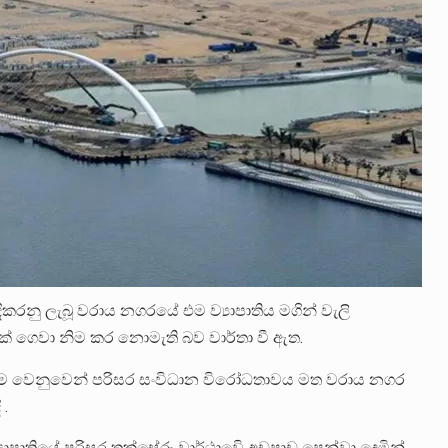
දිකරනු ලැබූ වරාය නගරයේ එම ව්‍යාපාතිය මගින් වැලි
ක් ගෙවා නිම කර නොමැති බව වාර්තා වී ඇත.
 ගැනීම වෙනුවෙන් පරිසර සංවිධාන විරෝධතාවය මත වරාය නගර
 .
ාපෘතියේ පරිසර තක්සේරු වාර්ථාවෙි අඩුපාඩු පෙන්වා දෙමින්