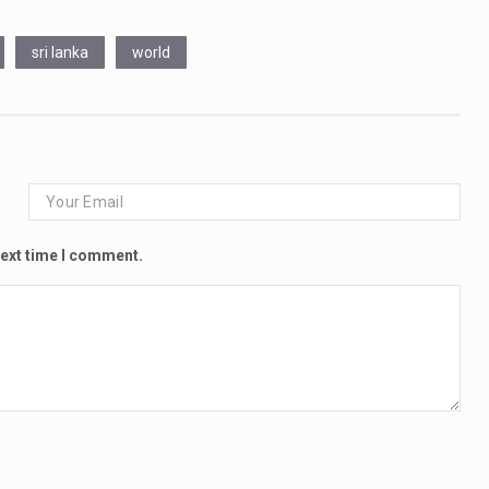
sri lanka
world
next time I comment.