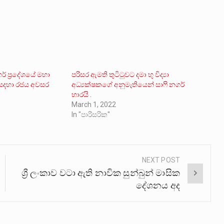
් ප්‍රදේශයේ මහා
පරිසර ඇමති තුටිටුවට දමා භු විද්‍යා
 සදහා රජය අවසර
අධ්‍යක්ෂකගේ අනුමැතියෙන් සාෆි නගර්
හාරයි .
March 1, 2022
In "පාරිසරික"
NEXT POST
ශ්‍රී ලංකාව වටා ඇති නාවික සුන්බුන් මාසික
දේශනය අද