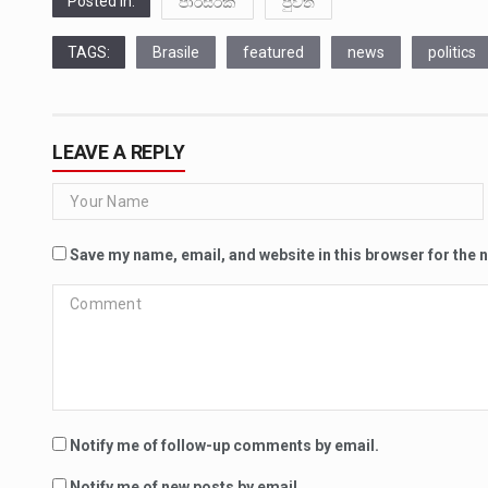
Posted in:
පාරිසරික
පුවත්
TAGS:
Brasile
featured
news
politics
LEAVE A REPLY
Save my name, email, and website in this browser for the 
Notify me of follow-up comments by email.
Notify me of new posts by email.