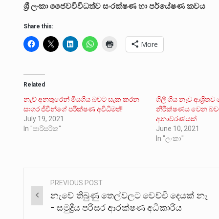
ශ්‍රී ලංකා ජෛවවිවිධත්ව සංරක්ෂණ හා පර්යේෂණ කවය
Share this:
More
Related
නැව් අනතුරෙන් මියගිය බවට සැක කරන
ගිලී ගිය නැව ආශ්‍රිතව
සාගර ජීවීන්ගේ පරීක්ෂණ අවිධිමත්!
නිරීක්ෂණය වෙන බවට 
July 19, 2021
අනාවරණයක්
In "පාරිසරික"
June 10, 2021
In "ලංකා"
PREVIOUS POST
Post
නැවේ තිබුණු තෙල්වලට වෙච්චි දෙයක් නෑ
navigation
– සමුද්‍රීය පරිසර ආරක්ෂණ අධිකාරිය