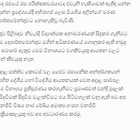
 තවද රජයේ රස පරීක්ෂකවරයාටද එවැනි හැකියාවක් ඇතිද යන්න
න්න ප්‍රදේශයේදී අභිරහස් ලෙස මියගිය අලින්ගේ මරණ
පාර්තමේන්තුවට නොහැකිවූ බැවිණි.
තුව පිළිබඳව නිවැරදි විද්‍යාත්මක අනාවරණයක් සිදුකර ගැනීමට
එම දෙපාර්තමේන්තුව මගින් අධිකරණයේ ගොනුකර ඇති නඩුද
ැව් සමාගම් ඇතුළු මෙම විනාශයට වගකිවයුතු ආයතන වලට
් කිවයුතු නැත.
අදාළ සත්ත්ව කොටස් වල ජෛව රසායනික අන්තර්ගතයන්
 සහිත දේශීය හෝ විදේශීය ආයතනයක් වෙත අදාළ සාම්පල
 විනාශය ප්‍රතිපූරණය කරගැනීමට ප්‍රමාණවත් වන්දි මුදලක්
වීමක් සිදුවීම වැලක්වීමට එය පිටිවහලක් වනු ඇති බව අප
 වනජීවී විෂය භාර රේඛීය අමාත්‍යංශ සහ වනජීවී
ක්‍රියාකලයුතු බව අප අවධාරණය කරමු.