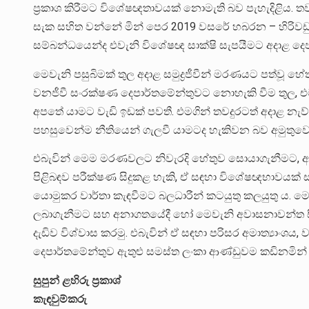
ප්‍රකාශ කිරීමට විශේෂඥතාවයක් නොමැති බව පැහැදිළිය.
සැක සහිත වන්නේ මින් පෙර 2019 වසරේ හබරන – හිරිවඩු
සම්බන්ධයෙන්ද එවැනි විශේෂඥ සාක්ෂි සැපයීමට අදාළ දෙ
මෙවැනි පසුබිමක් තුල අදාළ සමුද්‍රජීවීන් මරණයට පත්වූ හේ
වනජීවී සංරක්ෂණ දෙපාර්තමේන්තුවට නොහැකි වීම තුල, 
අපතේ යාමට වැඩි ඉඩක් පවතී. එමගින් තවදුරටත් අදාළ න
පහසුවෙන්ම නීතියෙන් ගැලවී යාමටද හැකිවන බව අමුතුවෙන
එබැවින් මෙම මරණවලට නිවැරදි හේතුව සොයාගැනීමට, 
පිළිබඳව පරීක්ෂණ සිදුකළ හැකි, ඒ සඳහා විශේෂඥභාවයක්
යොමුකර වාර්තා කැඳවීමට බලධාරීන් කටයුතු කලයුතු ය. මෙම
ලබාගැනීමට සහ අනාගතයේදී හෝ මෙවැනි අවාසනාවන්ත සිදු
දැඩිව විශ්වාස කරමු. එබැවින් ඒ සඳහා පරිසර අමාත්‍යාංශය,
දෙපාර්තමේන්තුව ඇතුළු සමස්ත ලංකා ආණ්ඩුවම කඩිනමින් 
සුපුන් ළහිරු ප්‍රකාශ්
කැඳවුම්කරු