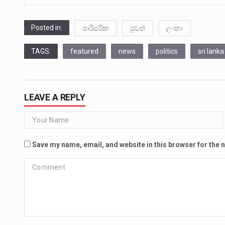
Posted in:
පාරිසරික
පුවත්
ලංකා
TAGS:
featured
news
politics
sri lanka
LEAVE A REPLY
Save my name, email, and website in this browser for the 