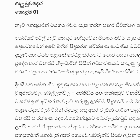
ගාලු මුවදොර
කොළඹ 01
නැව් අනතුරෙන් මියගිය බවට සැක කරන සාගර ජීවීන්ගේ පර
එක්ස්ප්‍රස් පර්ල් නැව් අනතුර හේතුවෙන් මියගිය බවට සැක 
දෙපාර්තමේන්තුවේ මගින් සිදුකරන පරීක්ෂණ සාධණීය මට්ටමි
දකුණු සහ වයඹ පළාතේ වෙරළ තීරයන්ට ගොඩ ගසන ඩොල්පින් ස
ප්‍රදේශ භාර වනජීවී නිලධාරීන් විසින් අධිකරණයට කරුණු ද
මරණ වලට සාධාරණයක් ඉටුකරනු ඇතැයි විශ්වාස කිරීමට අ
දිවයිනේ බස්නාහිර, දකුණු සහ වයඹ පළාතේ වෙරළ තීරයන්ට ග
මුතුරාජවෙල, බෙල්ලන්විල – අත්තිඩිය සහ හික්කඩුව වනජීවී
මහේස්ත්‍රාත් අධිකරණ වලට කරුණු දැක්වීම සිදුකරයි. එම
පශුවෛද්‍යවරුන් විසින් සිදුකළ යුතු අතර වැඩිදුර වාර්තා 
වනජීවී සංරක්ෂණ දෙපාර්තමේන්තුවේ බොරලැස්ගමුව පශ
ලබයි. නමුත් ඒ ආකාරයෙන් අවශ්‍ය වාර්තා සැපයීම සඳහා 
පහසුකමක් නොමැති අතර පශුවෛද්‍යවරුන්ට පියවි ඇසින් 