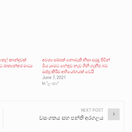
 තෙල් කාන්දුවක්
අවශ්‍ය සම්පත් නොමැති නිසා සමුද්‍ර ජීවින්
ජාත්‍යන්තර මාධ්‍ය
මිය යාමට හේතුව නැව ගිනි ගැනීම බව
ඔප්පු කිරීම අභියෝගයක් වෙයි
June 7, 2021
In "ලංකා"
NEXT POST
වසංගතය සහ පන්ති අරගලය