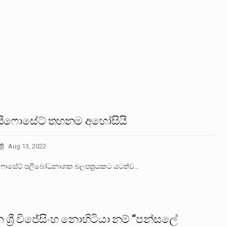
යිෆොසේට් තහනම අහෝසියි
Aug 13, 2022
ෆොසේට් පලිබෝධනාශක බලපත්‍රයකට යටත්ව…
 ශ්‍රී විජේසිංහ නොහිටියා නම් “පන්සලේ