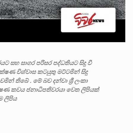
ගරයට සහ සාගර පරිසර පද්ධතියට සිදු වී
ෂණ විශ්වාස කටයුතු මට්ටමින් සිදු
 තිබේ . මේ බව දන්වා ශ්‍රී ලංකා
ෂණ කවය ජනාධිපතිවරයා වෙත ලිපියක්
 ලිපිය