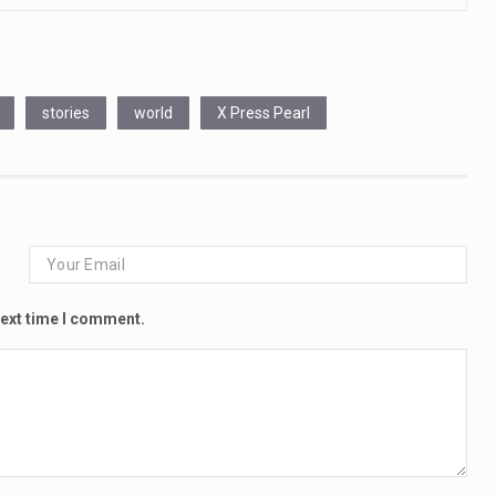
stories
world
X Press Pearl
next time I comment.