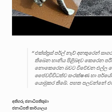
එක්ස්ප්‍රස් පර්ල් නැව් අනතුරෙන් සා
තිබෙන හානිය පිළිබඳව කෙරෙන පරීක්
නොකෙරෙන බවට විවේචන එල්ල වෙමින්
ජෛවවිවිධත්ව සංරක්ෂණ හා පර්යේ
යොමුකර තිබේ. පහත පලවන්නේ එම
අතිගරු ජනාධිපතිතුමා
ජනාධිපති කාර්යාලය