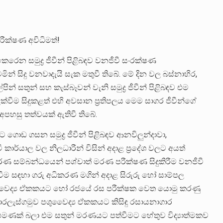
ීක්ෂණ අවිධිමත්!
කෙරෙන සමුද්‍ර ජීවීන් පිළිබඳව වනජීවී සංරක්ෂණ
න් සිදු වනවාදැයි සැක මතුවී තිබේ. මේ දින වල බස්නාහිර,
තුන් සහ කැස්බෑවන් වැනි සමුද්‍ර ජීවීන් පිළිබඳව එම
ැක්වීම සිදුකළත් එහි අවසාන ප්‍රතිපලය මෙම සාගර ජීවීන්ගේ
පහසු තත්වයක් ඇතිවී තිබේ.
ොඩ ගසන සමුද්‍ර ජීවීන් පිළිබඳව ආනවිලුන්දාවා,
 කාර්යාල වල නිලධාරීන් විසින් අදාළ ප්‍රදේශ වලට අයත්
 මරණ සම්බන්ධයෙන් පශ්චාත් මරණ පරීක්ෂණ සිදුකිරීම වනජීවී
කැඳවීම සඳහා ගරු අධිකරණ මගින් අදාළ සිරුරු හෝ සාම්පල
ුවෛද්‍ය ඒකකයට හෝ රජයේ රස පරීක්ෂක වෙත යොමු කරණු
බොරලැස්ගමුව පශුවෛද්‍ය ඒකකයට කිසිඳු රසායනාගාර
පමණක් බලා එම සතුන් මරණයට පත්වීමට හේතුව විද්‍යාත්මකව