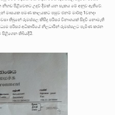
 නිහඬ පිළිවෙතට උදව් දීමක් යන සැකය මේ අනුව ඇතිවේ.
්ලෙන් මාසයක පමණ කාලයකට පසුව එනම් මාර්තු 1වනදා
ා තිබුනේ රූමස්සල කිසිදු පරිසර විනාශයක් සිදුවී නොමැති
ධ්‍යම පරිසර අධිකාරියේ නිලධාරීන් රූමස්සලට පැමිණ කරන
පිළිගෙන තිබියදීයි.