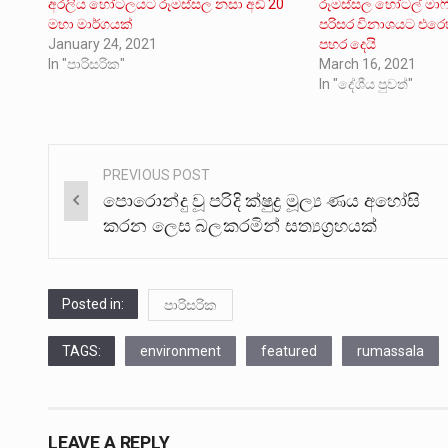
අරලිය හෝටලයට රූමස්සල නසා අඩි 20
රූමස්සල හෝටල් මාෆි
මහා මාර්ගයක්
පරිසර විනාශයට එරෙහ
January 24, 2021
පහර දෙයි
In "පාරිසරික"
March 16, 2021
In "දේශීය පුවත්"
PREVIOUS POST
Post
පොරොන්දු වූ පරිදි ක්ෂුද්‍ර මූල්‍ය ණය අහෝසි
navigation
කරන ලෙස බලකරමින් සත්‍යග්‍රහයක්
Posted in:
පාරිසරික
TAGS:
environment
featured
rumassala
LEAVE A REPLY