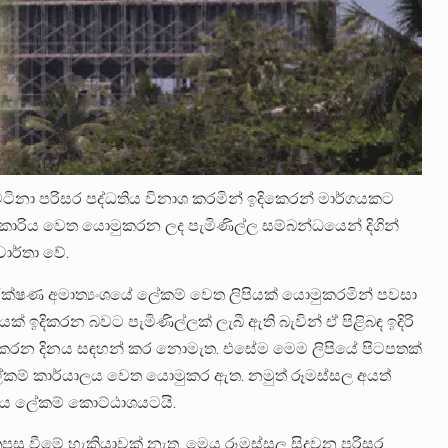
 වටිනා පරිසර පද්ධතිය විනාශ කරමින් ඉදිකෙරන් මාර්ගයකට
අධිකාරිය වෙත යොමුකරන ලද පැමිණිල්ල සම්බන්ධයෙන් දිගින්
වාර්තා වේ.
ංරක්ෂණ අමාත්‍යංශයේ ලේකම් වෙත ලිපියක් යොමුකරමින් පවසා
 ඉදිකරන බවට පැමිණිල්ලක් ලැබී ඇති බැවින් ඒ පිළිබඳ ඉදිරි
ය යොමුකරන දිනය සඳහන් කර නොමැත. එසේම මෙම ලිපියේ පිටපතක්
ය ලේකම් කාර්යාලය වෙත යොමුකර ඇත. නමුත් රූමස්සල අයත්
ේශීය ලේකම් කොට්ඨාශයටයි.
සු වීමේ හැකියාවක් නැත. මෙය රූමස්සල සිදුවන පරිසර