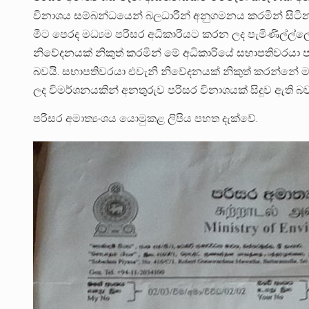
විනාශය සම්බන්ධයෙන් බලධාරීන් අනුගමනය කරමින් සිටින
මීට පෙරද මධ්‍යම පරිසර අධිකාරියට කරන ලද පැමිණිල්ල
නිවේදනයක් නිකුත් කරමින් මේ අධිකාරියේ සභාපතිවරයා පවස
බවයි. සභාපතිවරයා එවැනි නිවේදනයක් නිකුත් කරන්නේ ම
ලද විමර්ශනයකින් අනතුරුව පරිසර විනාශයක් සිදුව ඇති බව 
පරිසර අමාත්‍යංශය යොමුකළ ලිපිය පහත දැක්වේ.