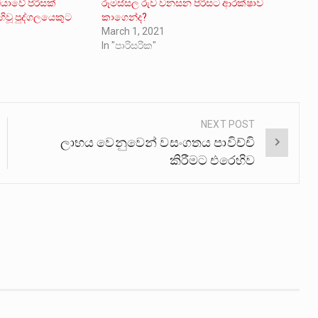
යාවේ පිරිසක්
රූමස්සල රුව වනසන පිරිසට ආරක්ෂාව
ිවූ පුද්ගලයෙකුට
කාගෙන්ද?
March 1, 2021
In "පාරිසරික"
NEXT POST
ලාභය වෙනුවෙන් වසංගතය පාවිච්චි
කිරීමට එරෙහිව