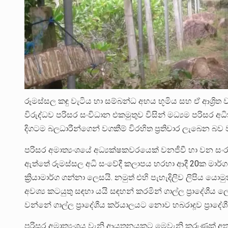
රූමස්සල කඳු වැටිය හා සම්බන්ධ අභය භූමිය සහ ඒ ආශ්‍රිත
විරුද්ධව පරිසර සංවිධාන එකමුතුව විසින් මධ්‍යම පරිසර 
දිගටම බලධාරීන්ගෙන් වගකීම් විරහිත ප්‍රතිචාර ලැබෙන බව 
පරිසර අමාත්‍යංශයේ අධ්‍යක්ෂකවරයෙක් වනජීවී හා වන ස
ඇත්තේ රූමස්සල අධි සංවේදී කලාපය හරහා ආදී 20ක මාර්ගයක්
ක්‍රියාමාර්ග ගන්නා ලෙසයි. නමුත් එහි පැහැදිලිව ලිපි
අවශ්‍ය කටයුතු සඳහා යයි සඳහන් කරමින් ගාල්ල ප්‍රාදේශී
වන්නේ ගාල්ල ප්‍රාදේශීය කර්යාලයට නොව හබරාදූව ප්‍රාද
පරිසර අමාත්‍යංශය වැනි ආයතනයකට මෙවැනි කරුණක් අතප