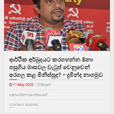
ආර්ථික අර්බුදයට කරගහන්න ඕනා
පසුගිය මාසවල වැටුප් වෙනුවෙන්
අරගල කළ මිනිස්සුද? – දුමින්ද නාගමුව
11 May 2020
5.06 pm
කොරෝනා වසංගතයෙන්…
CONTINUE READING