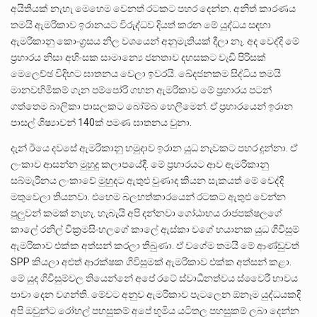
අයිතියක් නැහැ මෙහෙම වෙනත් රටකට පහර දෙන්න. අනිත් කාරණය
තමයි ඇමරිකාව ඉරානයට විරුද්ධව දියත් කරන මේ යුද්ධය සඳහා
ඇමරිකානු කොංග්‍රසය නිල වශයෙන් අනුමැතියක් දීලා නෑ. අද වෙද්දි මේ
ප්‍රහාරය නිසා අහිංසක සාමාන්‍යෙ ජනතාව දහසකට වැඩි පිරිසක්
මෙලෙච්ඡ විදිහට ඝාතනය වෙලා ඉවරයි. ඛේදජනකම සිද්ධිය තමයි
මානවහිමිකම් ගැන පම්පෝරි ගහන ඇමරිකාව මේ ප්‍රහාරය පටන්
ගත්තෙම බාලිකා පාසලකට බෝම්බ හෙලීමෙන්. ඒ ප්‍රහාරයෙන් ඉරාන
පාසල් ශිෂ්‍යාවන් 140ක් පමණ ඝාතනය වුනා.
දැන් ඊයෙ දවසේ ඇමරිකානු හමුදාව ඉරාන යුධ නැවකට පහර දුන්නා. ඒ
ලංකාව ආසන්න මුහුදු කලාපයේදී. මේ ප්‍රහාරයට ආව ඇමරිකානු
සබ්මැරීනය ලංකාවේ මුහුදට ඇතුළු වුණාද කියන සැකයත් මේ වෙද්දි
මතුවෙලා තියනවා. එහෙම බලහත්කාරයෙන් රටකට ඇතුළු වෙන්න
පුලුවන් කමක් නැහැ. හැබැයි අපි දන්නවා ගෝඨාභය රාජපක්ෂලගේ
කාලේ රනිල් වික්‍රමසිංහලගේ කාලේ ඇස්කා වගේ භයානක යුධ ගිවිසුම්
ඇමරිකාව එක්ක අත්සන් කරලා තිබුණා. ඒ වගේම තමයි මේ ආණ්ඩුවත්
SPP කියලා අළුත් ආරක්ෂක ගිවිසුමක් ඇමරිකාව එක්ක අත්සන් කළා.
මේ යුද ගිවිසුම්වල තියෙන්නේ අපේ රටේ ස්වාධීනත්වය ස්වෛරී භාවය
පාවා දෙන වගන්ති. මේවට අනුව ඇමරිකාව පැටලෙන ඕනෑම යුද්ධයකදි
අපි ඔවුන්ට රෝහල් පහසුකම් අපේ භූමිය යටිතල පහසුකම් ලබා දෙන්න