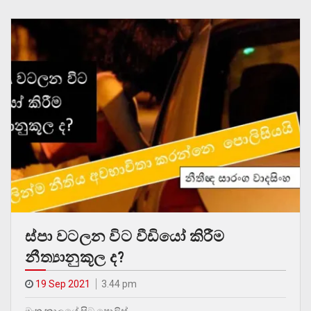
ස්පා වටලන විට වීඩියෝ කිරීම
නීත්‍යානුකූල ද?
19 Sep 2021
3.44 pm
මෑත කාලයේ සිට පොලිස්…