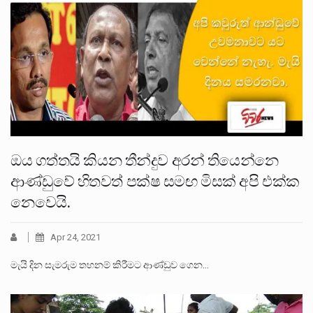
ඔය ගත්තයි කියන තීන්දුව අරන් තියෙන්නෙ
ආණ්ඩුවේ හිතවත් පක්ෂ සමඟ මිසක් අපි එක්ක
නෙවෙයි.
Apr 24, 2021
මැයි දින සැමරුම තහනම් කිරීමට ආණ්ඩුව ගෙන…