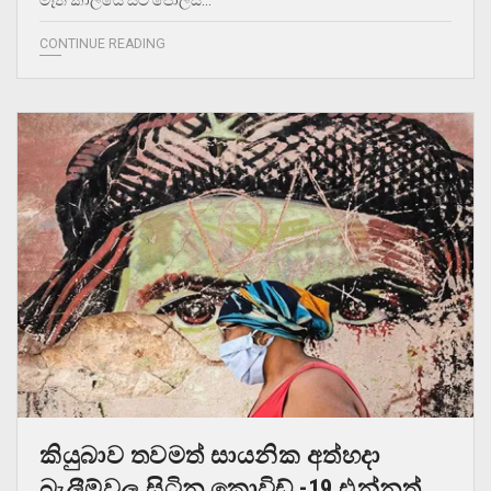
CONTINUE READING
කියුබාව තවමත් සායනික අත්හදා
බැලීම්වල සිටින කොවිඩ් -19 එන්නත්