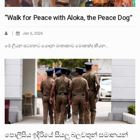
“Walk for Peace with Aloka, the Peace Dog”
Jan 6, 2026
මේ ලියන සටහනට යොදන මාතෘකාව මොකක්ද කියන…
පොලීසිය ඉදිරියේ සියලු බලවතුන් සමානයන්