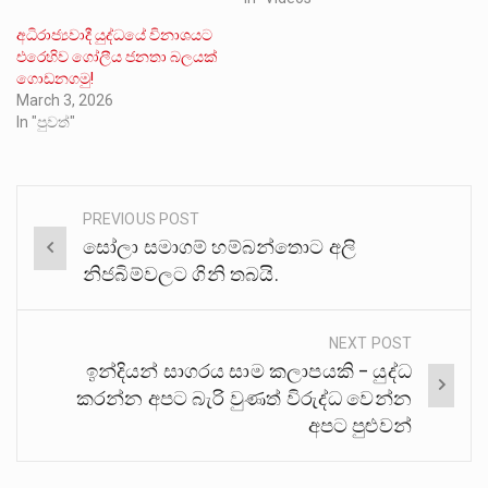
අධිරාජ්‍යවාදී යුද්ධයේ විනාශයට
එරෙහිව ගෝලීය ජනතා බලයක්
ගොඩනගමු!
March 3, 2026
In "පුවත්"
PREVIOUS POST
Post
සෝලා සමාගම් හම්බන්තොට අලි
navigation
නිජබිම්වලට ගිනි තබයි.
NEXT POST
ඉන්දියන් සාගරය සාම කලාපයකි – යුද්ධ
කරන්න අපට බැරි වුණත් විරුද්ධ වෙන්න
අපට පුළුවන්