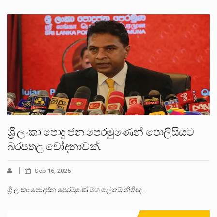
ශ්‍රී ලංකා පොදු ජන පෙරමුණෙන් පොලිසියට
බරපතල චෝදනාවක්.
Sep 16, 2025
ශ්‍රී ලංකා පොදුජන පෙරමුණේ මහ ලේකම් නීතීඥ…