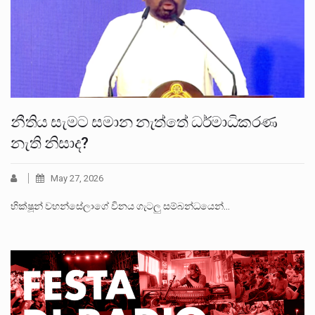
නීතිය සැමට සමාන නැත්තේ ධර්මාධිකරණ
නැති නිසාද?
May 27, 2026
භික්ෂූන් වහන්සේලාගේ විනය ගැටලු සම්බන්ධයෙන්…