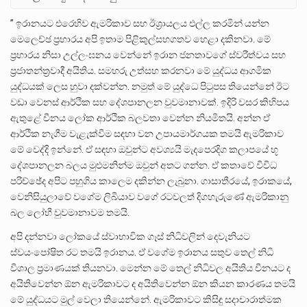
” ඉරානයට එරෙහිව ඇමරිකාව සහ ඊශ්‍රායලය එල්ල කරමින් යන්න
මෙලෙච්ඡ ප්‍රහාරය අපි ඉතාම පිළිකුල්සහගතව හෙළා දකිනවා. මේ
ප්‍රහාරය නිසා උල්ලංඝනය වෙන්නේ ඉරාන ජනතාවගේ ස්වරීත්වය සහ
ප්‍රජාතන්ත්‍රවාදී අයිතිය. සමහරු උත්සහ කරනවා මේ යුද්ධය ආගමික
යුද්ධයක් ලෙස හුවා දක්වන්න. නමුත් මේ යුද්ධෙ පිටුපස තියෙන්නේ ඊට
වඩා වෙනස් ආර්ථික සහ දේශපානලන වුවමානාවක්. ඉදිරි වසර කිහිපය
ඇතුළේ චීනය ලෝක ආර්ථික බලවතා වෙන්න නියමිතයි. අන්න ඒ
ආර්ථික නැගීම වැළැක්වීම සඳහා වන උපායමාර්ගයක තමයි ඇමරිකාව
මේ වෙද්දි ඉන්නේ. ඒ සඳහා ඔවුන්ට අවශ්‍යයි මැදපෙරදිග කලාපයේ භූ
දේශපානලන බලය මුළුමනින්ම ඔවුන් අතට ගන්න. ඒ කතාවේ විවිධ
පරිච්ඡේද අපිට පහුගිය කාලෙම දකින්න ලැබුනා. ගාසාතීරයේ, ඉරාකයේ,
වෙනිසියුලාවේ වගේම ලිබියාව වගේ රටවලත් දිගහැරුණේ ඇමරිකානු
බල ලෝභී වුවමානාවම තමයි.
අපි දන්නවා ලෝකයේ ස්වාභාවික ගෑස් නිධිවලින් දෙවැනියට
ස්වයංපෝෂිත රට තමයි ඉරානය. ඒ වගේම ඉරානය සතුව තෙල් නිධි
විශාල ප්‍රමාණයක් තියනවා. මෙන්න මේ තෙල් නිධිවල අයිතිය චීනයට ද
අයිතිවෙන්න ඕන ඇමරිකාවට ද අයිතිවෙන්න ඕන කියන කාරණය තමයි
මේ යුද්ධයට මුල් වෙලා තියෙන්නේ. ඇමරිකාවට කිසිඳු සදාචාරාත්මක