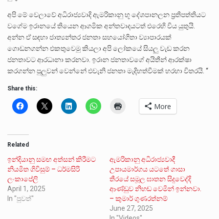
අපි මේ වෙලාවේ අධිරාජ්‍යවාදි ඇමරිකානු භූ දේශපානලන ප්‍රතිපත්තියට
වගේම ඉරානයේ තියෙන ආගමික අන්තවාදයටත් එරෙහි විය යුතුයි.
අන්න ඒ සඳහා ජාත්‍යන්තර ජනතා සහයෝගිතා ව්‍යාපාරයක්
ගොඩනගන්න එකතුවෙමු කියලා අපි ලෝකයේ සියලු වැඩ කරන
ජනතාවට ආරධානා කරනවා. ඉරාන ජනතාවගේ අයිතීන් ආරක්ෂා
කරගන්න පුලුවන් වෙන්නේ එවැනි ජනතා මැදිහත්වීමක් හරහා විතරයි. “
Share this:
More
Related
ඉන්දියානු සමඟ අත්සන් කිරීමට
ඇමරිකානු අධිරාජ්‍යවාදී
නියමිත ගිවිසුම් – ධර්මසිරි
උපායමාර්ගය යටතේ ගාසා
ලංකාපේලි
තීරයේ සමූල ඝාතන සිදුවෙද්දි
April 1, 2025
ආණ්ඩුව නිහඬ වෙමින් ඉන්නවා.
In "පුවත්"
– කුමාර් ගුණරත්නම්
June 27, 2025
In "Videos"