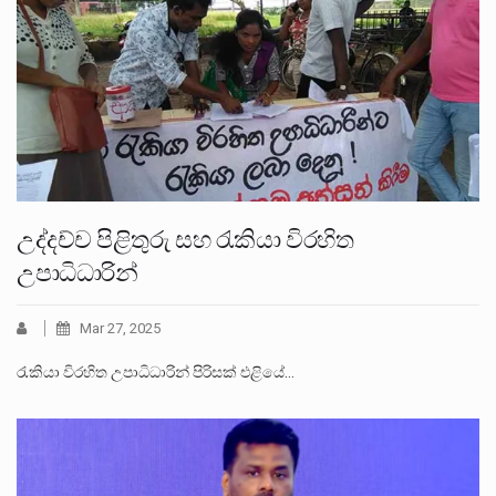
උද්දච්ච පිළිතුරු සහ රැකියා විරහිත
උපාධිධාරින්
Mar 27, 2025
රැකියා විරහිත උපාධිධාරින් පිරිසක් එළියේ…