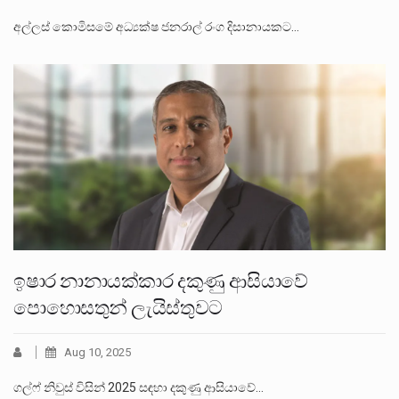
අල්ලස් කොමිසමේ අධ්‍යක්ෂ ජනරාල් රංග දිසානායකට…
ඉෂාර නානායක්කාර දකුණු ආසියාවේ
පොහොසතුන් ලැයිස්තුවට
Aug 10, 2025
ගල්ෆ් නිවුස් විසින් 2025 සඳහා දකුණු ආසියාවේ…