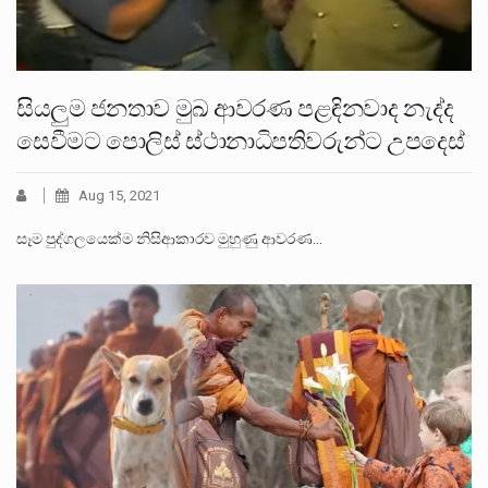
සියලුම ජනතාව මුඛ ආවරණ පළඳිනවාද නැද්ද
සෙවීමට පොලිස් ස්ථානාධිපතිවරුන්ට උපදෙස්
Aug 15, 2021
සෑම පුද්ගලයෙක්ම නිසිආකාරව මුහුණු ආවරණ…