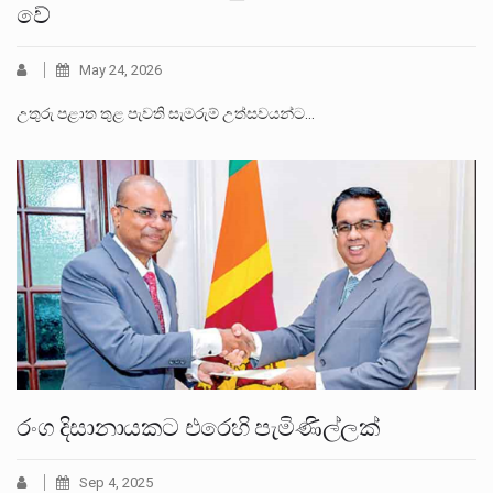
වේ
May 24, 2026
උතුරු පළාත තුළ පැවති සැමරුම් උත්සවයන්ට…
රංග දිසානායකට එරෙහි පැමිණිල්ලක්
Sep 4, 2025