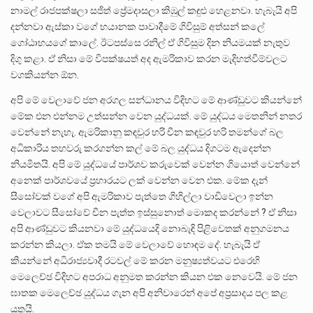
නාමල් රාජපක්ෂලා සජිත් ප්‍රේමදාසලා කිඹුල් කඳුළු හෙළනවා. හැබැයි අපි
දන්නවා ඇස්කා වගේ භයානක පාවාදීමේ ගිවිසුම් අත්සන් කලේ
ගෝඨාභයගේ කාලේ. ඊටපස්සෙ රනිල් ඒ ගිවිසුම දින නියමයක් නැතුව
දිගු කළා. ඒ නිසා මේ විපක්ෂයත් අද ඇමරිකාව කරන මැදිහත්වීම්වලට
වගකියන්න ඕන.
අපි මේ වෙලාවේ ජන අරගල සන්ධානය විදිහට මේ ආණ්ඩුවට කියන්නේ
මේක එන එන්නම උත්සන්න වෙන යුද්ධයක්. මේ යුද්ධය මෙතනින් නතර
වෙන්නේ නැහැ. ඇමරිකානු කඳවුර හරි චීන කඳවුර හරි තමන්ගේ බල
අධිකාරිය තහවරු කරගන්න කල් මේ බල යුද්ධය දිගටම ඇදෙන්න
නියමිතයි. අපි මේ යුද්ධයේ පාර්ශව කරුවෙක් වෙන්න ගියොත් වෙන්නේ
අනෙක් පාර්ශවයේ ප්‍රහාරයට ලක් වෙන්න වෙන එක. මේක දැන්
සීසෝවක් වගේ අපි ඇමරිකාව පැත්තෙ ගිහිල්ලා වාඩිවෙලා ඉන්න
වෙලාවට සීසෝවේ චීන පැත්ත ඉස්සුනොත් මොකද කරන්නේ ? ඒ නිසා
අපි ආණ්ඩුවට කියනවා මේ යුද්ධයෙදි නොබැඳි පිළිවෙතක් අනුගමනය
කරන්න කියලා. ඒක තමයි මේ වෙලාවේ හොඳම දේ. හැබැයි ඒ
කියන්නේ අධිරාජ්‍යවාදී රටවල් මේ කරන මනුෂ්‍යත්වයට එරෙහි
මෙලෙච්ඡ විදිහට අපරාධ අනුමත කරන්න කියන එක නෙවෙයි. මේ ජන
ඝාතක මෙලෙච්ඡ යුද්ධය ගැන අපි අනිවාරෙන් අපේ අප්‍රසාදය පල කළ
යුතුයි.