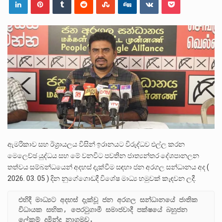
ලාල් කාන්ත ඇමතිවරයා අධිකරණ විනිශ්චයකාරවරුන්ගේ විශ්‍රාම යෑමේ වයස සම්බන්ධයෙන් නිහඬව සිටින ලෙස තමාට දැනුම් දුන්…
2011 වසරේදී දේශපාලන හා මානව හිමිකම් ක්‍රියාකාරීන් වන ලලිත්කුමාර් වීරරාජ් සහ කුගන් මුරුගානන්දන් යාපනයේදී අතුරුදන්…
ගොවියන්ගේ ප්‍රශ්න, ධීවරයන්ගේ ප්‍රශ්න, සෞඛය ප්‍රශ්න, වැටු ප්‍ර්ශ්න, රැකියා විරහිත ප්‍රශ්න මේ සියලු ප්‍රශ්නවලට තනි…
ඇමරිකාව සහ ඊශ්‍රායලය විසින් ඉරානයට විරුද්ධව එල්ල කරන
මෙලෙච්ඡ යුද්ධය සහ මේ වනවිට පවතින ජාත්‍යන්තර දේශපානලන
තත්වය සම්බන්ධයෙන් අදහස් දැක්වීම සඳහා ජන අරගල සන්ධානය අද (
2026. 03. 05 ) දින නුගේගොඩදී විශේෂ මාධ්‍ය හමුවක් කැඳවන ලදී.
එහිදී මාධ්‍යට අදහස් දැක්වූ ජන අරගල සන්ධානයේ ජාතික 
විධායක සභික, පෙරටුගාමී සමාජවාදී පක්ෂයේ බහුජන 
ලේකම් දුමින්ද නාගමුව.