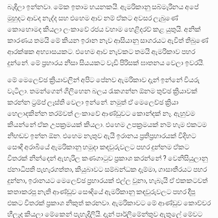
බැඳිලා ඉන්නවා. මේක ඉතාම භයනකයි. ඇමරිකානු සබ්මැරීනය අපේ
මුහුදට ආවද නැද්ද සහ එහෙම ආව නම් ඒකට අවසර ලැබුණේ
කොහොමද කියලා ලංකාවේ රජය වහාම හෙළිදරව් කළ යුතුයි. අනික්
කාරණය තමයි මේ කියන ඉරාන නැව ආසියානු සාගරයට ඇවිත් තිබුණේ
ආරක්ෂක අභ්‍යාසයකට. එහෙම ආව නැවකට තමයි ඇමරිකාව පහර
දුන්නේ. මේ ප්‍රහාරය නිසා සියයකට වැඩි පිරිසක් ඝාතනය වෙලා ඉවරයි.
මේ මෙලෙච්ඡ ක්‍රියාවලින් අපිට පේනව ඇමරිකාව දැන් ඉන්නේ වියරු
වැටිලා. තමන්ගෙන් ගිලිහෙන බලය රැකගන්න ඕනම තුච්ඡ ක්‍රියාවක්
කරන්න ට්‍රම්ප් ලෑස්ති වෙලා ඉන්නේ. නමුත් ඒ මෙලෙච්ඡ ක්‍රියා
හෙලාදකින්න තරම්වත් ලංකාවේ ආණ්ඩුවට කොන්දක් නෑ. ඇහුවම
කියන්නේ ඒක උපක්‍රමයක් කියලා. එහෙම උපක්‍රමයක් නම් හැම එකටම
නිහඬව ඉන්න ඕන. එහෙම නැතුව ඇයි ඉරානය ප්‍රතිප්‍රහාරයක් විදිහට
සෞදි අරාබියේ ඇමරිකානු හමුදා කඳවුරුවලට පහර දුන්නම ඒකට
විතරක් නින්දෙන් ඇහැරිල කණගාටුව ප්‍රකාශ කරන්නේ ? වෙනිසියුලානු
ජනාධිපති පැහැරගත්තා, කියුබාවට සම්බන්ධක දැම්මා, ගාසාතීරයට පහර
දුන්නා, ඉරානයට මෙලෙච්ඡ ප්‍රහාරයක් එල්ල වුනා, හැබැයි ඒ එකකටවත්
කතාකරපු නැති ආණ්ඩුව සෞදියේ ඇමරිකානු කඳවුරුවලට පහර දීපු
එකට විතරක් ප්‍රකාශ නිකුත් කරනවා. ඇමරිකාවට මේ ආණ්ඩුව කොච්චර
හීලෑද කියලා මේකෙන් පැහැදිලියි. දැන් පාර්ලිමේන්තුව ඇතුලේ මේවට