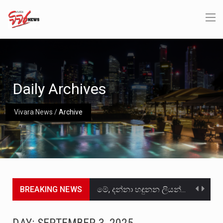
Daily Archives
Vivara News
/
Archive
BREAKING NEWS
මේ, දන්නා හඳුනන ලියන්නකුගේ නන්නාඳුනන අඩවියක සැරිසරා ලද ආස්වාදනීය මොහොතක සිංහාවලෝකනයකි .කෙටි කවියක දිගු බර…
වත්මන් ආණ්ඩුවේ ප්‍රධාන පාර්ශවකරුවා වන ජනතා විමුක්ති පෙරමුණේ කාලයක පටන් තිබුණු ප්‍රධාන සටන් පාඨයක් වූවේ…