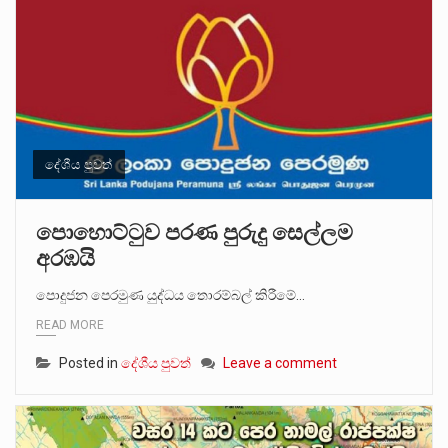
දේශීය පුවත්
පොහොට්ටුව පරණ පුරුදු සෙල්ලම
අරඹයි
පොදුජන පෙරමුණ යුද්ධය තොරම්බල් කිරීමේ…
READ MORE
Posted in
දේශීය පුවත්
Leave a comment