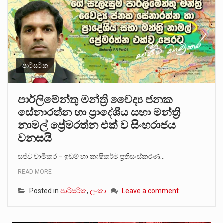
පාරිසරික
පාර්ලිමේන්තු මන්ත්‍රි වෛද්‍ය ජනක
සේනාරත්න හා ප්‍රාදේශීය සභා මන්ත්‍රි
නාමල් ප්‍රේමරත්න එක් ව සිංහරාජය
වනසයි
සජීව චාමිකර – ඉඩම් හා කෘෂිකර්ම ප්‍රතිසංස්කරණ…
READ MORE
Posted in
පාරිසරික
,
ලංකා
Leave a comment