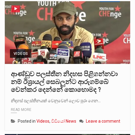
VIDEOS
ආණ්ඩුව පලස්තීන නිදහස පිළිගන්නවා
නම් ඊශ්‍රායල් සෙබලුන්ට ආරුගම්බේ
වෙන්කර දෙන්නේ කොහොමද ?
නිදහස් පලස්තීනයක් වෙනුවෙන් ලොව පුරා ගෙන…
READ MORE
Posted in
Videos
,
වීඩියෝ News
Leave a comment