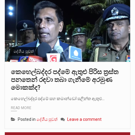
දේශීය පුවත්
කෙහෙල්බද්දර පද්මේ ඇතුළු පිරිස ත්‍රස්ත
පනතෙන් රඳවා තබා ගැනීමේ අරමුණ
මොකක්ද?
කෙහෙල්බද්දර පද්මේ සහ කමාන්ඩෝ සලින්ත ඇතුළු…
READ MORE
Posted in
දේශීය පුවත්
Leave a comment