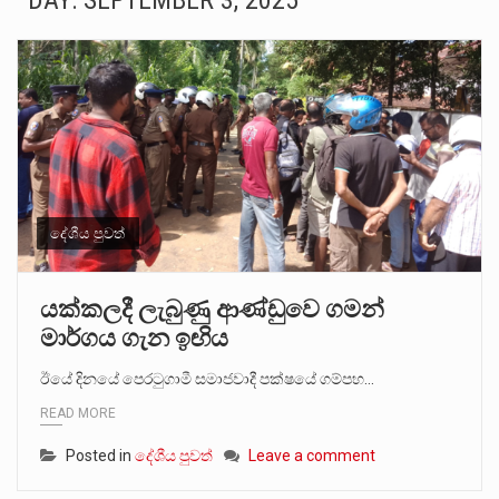
DAY:
SEPTEMBER 3, 2025
සංවිධානාත්මක අපරාධකරුවකු වන ලොකු පැටිගේ ප්‍රධාන වෙඩික්කරු බවට සැක කරන ගිං ගඟේ ගිල්වා මරා දමා…
උපරිමාධිකරණ විනිශ්චයකාරවරුන්ගේ හා ඉන් පහළ විනිශ්චයකාරවරුන්ගේ විශ්‍රාම වයස දීර්ඝ කිරීම සඳහා සකස් කර ඇති විසිදෙවන…
බන්ධනාගාර රැදවියන් 1,021 දෙනෙකු ඉකුත් වසර පහක කාලය තුලදී (2020 ජනවාරි 01 සිට 2025 දෙසැම්බර්…
මහර බන්ධනාගාරයේ අද ඇතිවූ සිද්ධියෙන් තුවාල ලැබූ බව කියන රැඳවියන් ගණන ඉහළ ගොස් තිබේ. ඒ…
අගෝස්තු මස දෙවන ඉරිදා ලිට් රූම් සූම් සංවාදය පැවැත්වෙන්නේ "කතා කරන මහ වැව" නම් නකතාවක්…
දේශීය පුවත්
ලාල් කාන්ත ඇමතිවරයා අධිකරණ විනිශ්චයකාරවරුන්ගේ විශ්‍රාම යෑමේ වයස සම්බන්ධයෙන් නිහඬව සිටින ලෙස තමාට දැනුම් දුන්…
යක්කලදී ලැබුණු ආණ්ඩුවෙ ගමන්
මාර්ගය ගැන ඉඟිය
2011 වසරේදී දේශපාලන හා මානව හිමිකම් ක්‍රියාකාරීන් වන ලලිත්කුමාර් වීරරාජ් සහ කුගන් මුරුගානන්දන් යාපනයේදී අතුරුදන්…
ඊයේ දිනයේ පෙරටුගාමී සමාජවාදී පක්ෂයේ ගම්පහ…
ගොවියන්ගේ ප්‍රශ්න, ධීවරයන්ගේ ප්‍රශ්න, සෞඛය ප්‍රශ්න, වැටු ප්‍ර්ශ්න, රැකියා විරහිත ප්‍රශ්න මේ සියලු ප්‍රශ්නවලට තනි…
READ MORE
Posted in
දේශීය පුවත්
Leave a comment