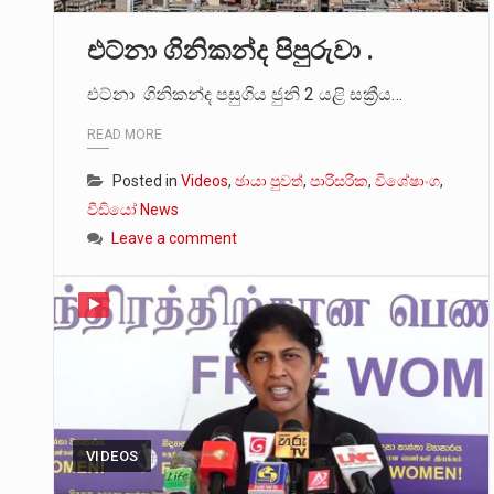
එට්නා ගිනිකන්ද පිපුරුවා .
එට්නා ගිනිකන්ද පසුගිය ජුනි 2 යළි සක්‍රීය…
READ MORE
Posted in
Videos
,
ඡායා පුවත්
,
පාරිසරික
,
විශේෂාංග
,
වීඩියෝ News
Leave a comment
VIDEOS