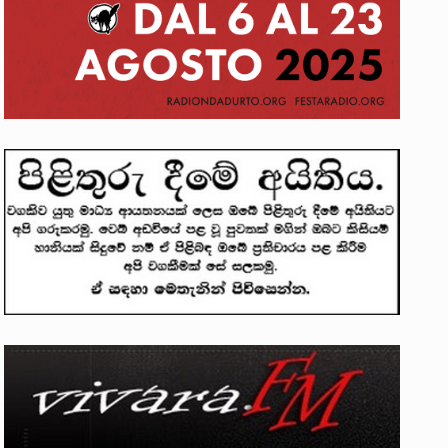
ලෝකනයකි .කෙටි කවියක දිගු බර…
න සටන් පාඨයක් වූවේ…