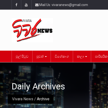
Mail Us:
vivaranews@gmail.com
මුල් පිටුව
පුවත්
විශේෂාංග
කලා
පාරිසරි
Daily Archives
Vivara News
/
Archive