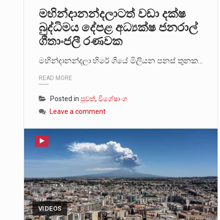
මහින්දානන්දලාටත් වඩා දක්ෂ
මේ, දන්නා හඳුනන ලියන්නකුගේ
බුද්ධිමය දේපළ අධ්‍යක්ෂ ජනරාල්
ගීතාංජලී රණවක
වත්මන් ආණ්ඩුවේ ප්‍රධාන පාර්ශ
මහින්දානන්දලා හිරේ ගියේ මිලියන පනස් තුනක…
READ MORE
Posted in
පුවත්
,
විශේෂාංග
Leave a comment
VIDEOS