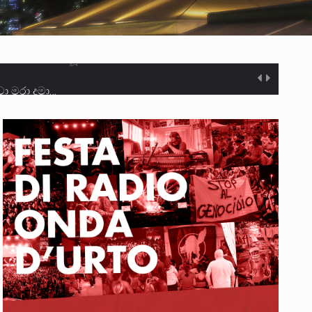
ා මරා දමා…
ම සඳහා සකස් කර ඇති විසිදෙවන…
ැම්බර්…
ඒ…
ක්…
ිටින ලෙස තමාට දැනුම් දුන්…
‍රිපුද්ගල මහාධිකරණය විසින්…