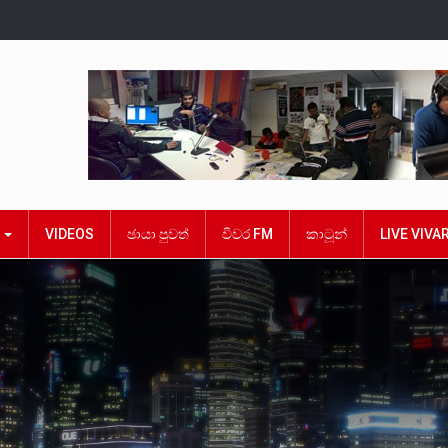
ක
VIDEOS
ඡායා පුවත්
විවර FM
කාටූන්
LIVE VIVA