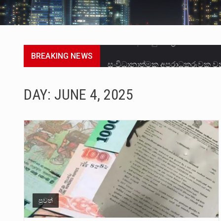
BREAKING NEWS
සංවිධානාත්මක අපරාධකරුවකු වන 
උපරිමාධිකරණ විනිශ්චයකාරවරුන්
DAY:
JUNE 4, 2025
බන්ධනාගාර රැදවියන් 1,021 දෙනෙ
මහර බන්ධනාගාරයේ අද ඇතිවූ සිද
අගෝස්තු මස දෙවන ඉරිදා ලිට් ර
ලාල් කාන්ත ඇමතිවරයා අධිකරණ ව
හිටපු පොලිස්පති පූජිත් ජයසුන්දර
පුවත්
පසුගිය මැයි මස 31 දිනෙන් අවසන