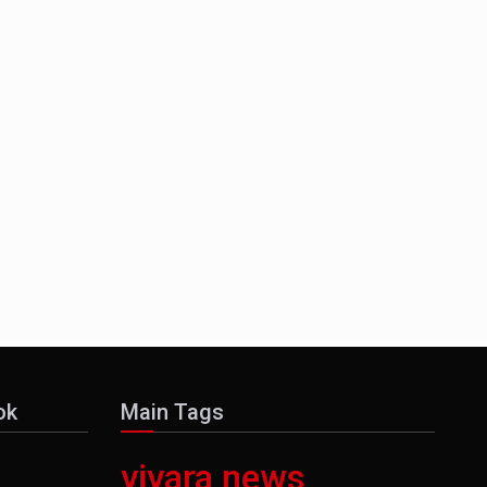
ok
Main Tags
vivara news