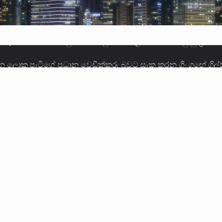
ලොකු පැටිගේ ප්‍රධාන වෙඩික්කරු බවට සැක කරන ගිං ගඟේ ගිල්ව
ගේ හා ඉන් පහළ විනිශ්චයකාරවරුන්ගේ විශ්‍රාම වයස දීර්ඝ කිරී
කු ඉකුත් වසර පහක කාලය තුලදී (2020 ජනවාරි 01 සිට 2025 දෙස
්ධියෙන් තුවාල ලැබූ බව කියන රැඳවියන් ගණන ඉහළ ගොස් තිබේ. 
ූම් සූම් සංවාදය පැවැත්වෙන්නේ "කතා කරන මහ වැව" නම් නකතාව
ිනිශ්චයකාරවරුන්ගේ විශ්‍රාම යෑමේ වයස සම්බන්ධයෙන් නිහඬව ස
ට සහ හිටපු ආරක්ෂක අමාත්‍යංශ ලේකම් හේමසිරි ප්‍රනාන්දු විශේෂ ත්
් වූ වසර තුළ ලොව පුරා විවිධ තනතුරු නාම වලින්…