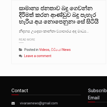
සාමාන්‍ය ජනතාව බදු ගෙවන්න
දිරිමත් කරන ආණ්ඩුව බදු පැහැර
හැරිය අය නොපෙනුනා සේ සිටියි
නිදහස උදෙසා කාන්තා ව්‍යාපාරය අද මාධ්‍ය…
READ MORE
Posted in
Videos
,
වීඩියෝ News
Leave a comment
Contact
Subscrib
Email
vivaraenews@gmail.com