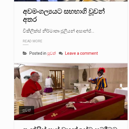
අවමංගල්‍යයට සහභාගි වූවන්
අතර
විකිලීක්ස් නිර්මාතෘ ජූලියන් අසාන්ජ්…
READ MORE
Posted in
පුවත්
Leave a comment
පුවත්