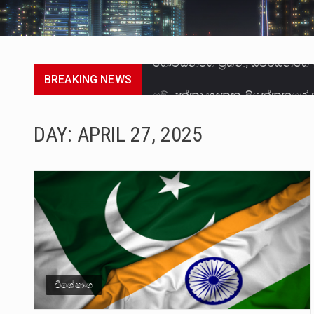
BREAKING NEWS
මේ, දන්නා හඳුනන ලියන්නකුගේ
වත්මන් ආණ්ඩුවේ ප්‍රධාන පාර්ශ
DAY:
APRIL 27, 2025
සංවිධානාත්මක අපරාධකරුවකු වන 
උපරිමාධිකරණ විනිශ්චයකාරවරුන්
බන්ධනාගාර රැදවියන් 1,021 දෙනෙ
මහර බන්ධනාගාරයේ අද ඇතිවූ සිද
අගෝස්තු මස දෙවන ඉරිදා ලිට් ර
විශේෂාංග
ලාල් කාන්ත ඇමතිවරයා අධිකරණ ව