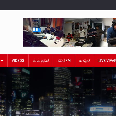
ක
VIDEOS
ඡායා පුවත්
විවර FM
කාටූන්
LIVE VIVA