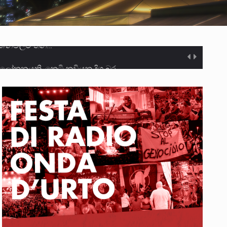
ලෝකනයකි .කෙටි කවියක දිගු බර…
න සටන් පාඨයක් වූවේ…
ා මරා දමා…
ම සඳහා සකස් කර ඇති විසිදෙවන…
ැම්බර්…
ඒ…
ක්…
ිටින ලෙස තමාට දැනුම් දුන්…