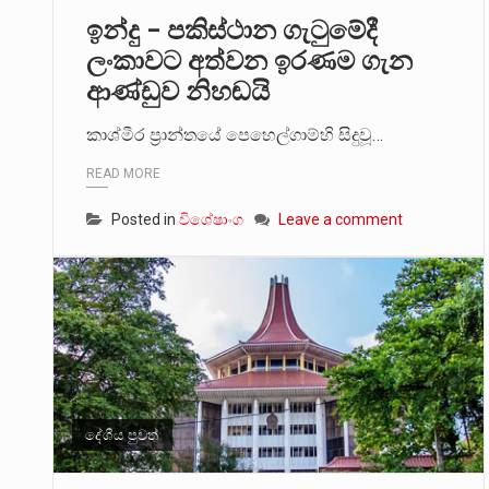
ඉන්දු – පකිස්ථාන ගැටුමේදී
2011 වසරේදී දේශපාලන හා මානව හි
ලංකාවට අත්වන ඉරණම ගැන
ආණ්ඩුව නිහඬයි
ගොවියන්ගේ ප්‍රශ්න, ධීවරයන්ගේ ප්‍ර
කාශ්මීර ප්‍රාන්තයේ පෙහෙල්ගාම්හි සිදුවූ…
READ MORE
Posted in
විශේෂාංග
Leave a comment
දේශීය පුවත්