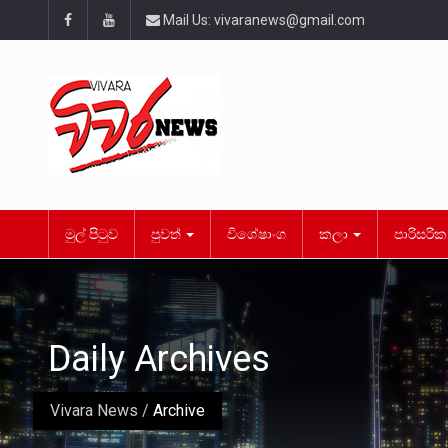
Mail Us:
vivaranews@gmail.com
මුල් පිටුව
පුවත්
විශේෂාංග
කලා
පාරිසරි
Daily Archives
Vivara News
/
Archive