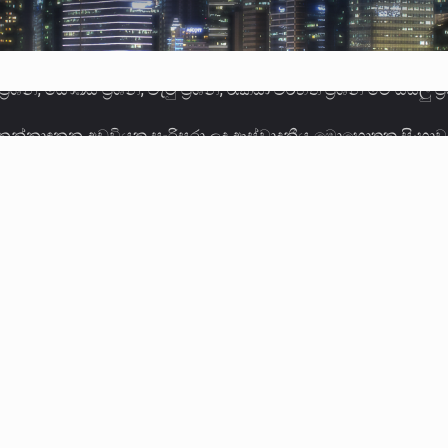
 නන්නාඳුනන අඩවියක සැරිසරා ලද ආස්වාදනීය මොහොතක සිංහාව
වකරුවා වන ජනතා විමුක්ති පෙරමුණේ කාලයක පටන් තිබුණු ප්‍රධා
ලොකු පැටිගේ ප්‍රධාන වෙඩික්කරු බවට සැක කරන ගිං ගඟේ ගිල්ව
ගේ හා ඉන් පහළ විනිශ්චයකාරවරුන්ගේ විශ්‍රාම වයස දීර්ඝ කිරී
කු ඉකුත් වසර පහක කාලය තුලදී (2020 ජනවාරි 01 සිට 2025 දෙස
්ධියෙන් තුවාල ලැබූ බව කියන රැඳවියන් ගණන ඉහළ ගොස් තිබේ. 
ූම් සූම් සංවාදය පැවැත්වෙන්නේ "කතා කරන මහ වැව" නම් නකතාව
ිනිශ්චයකාරවරුන්ගේ විශ්‍රාම යෑමේ වයස සම්බන්ධයෙන් නිහඬව ස