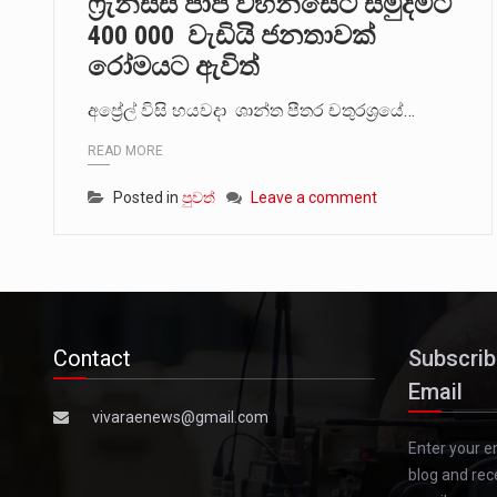
ෆ්‍රැන්සිස් පාප් වහන්සේට සමුදීමට
400 000 වැඩියි ජනතාවක්
රෝමයට ඇවිත්
අප්‍රේල් විසි හයවදා ශාන්ත පීතර චතුරශ්‍රයේ…
READ MORE
Posted in
පුවත්
Leave a comment
Contact
Subscrib
Email
vivaraenews@gmail.com
Enter your e
blog and rec