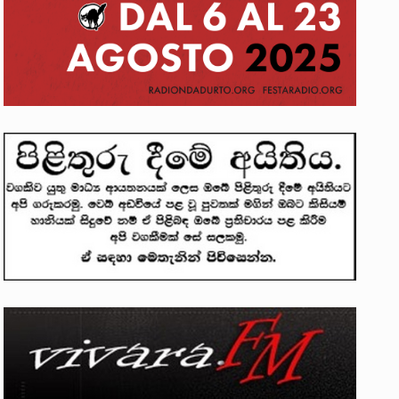
න්දන් යාපනයේදී අතුරුදන්…
ප්‍රශ්නවලට තනි…