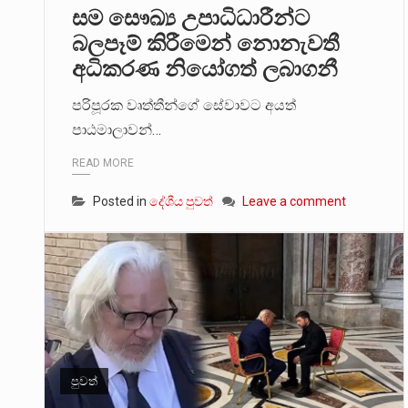
සම සෞඛ්‍ය උපාධිධාරීන්ට
බලපෑම් කිරීමෙන් නොනැවතී
අධිකරණ නියෝගත් ලබාගනී
පරිපූරක වෘත්තීන්ගේ සේවාවට අයත්
පාඨමාලාවන්…
READ MORE
Posted in
දේශීය පුවත්
Leave a comment
පුවත්