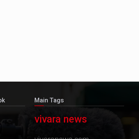
ok
Main Tags
vivara news