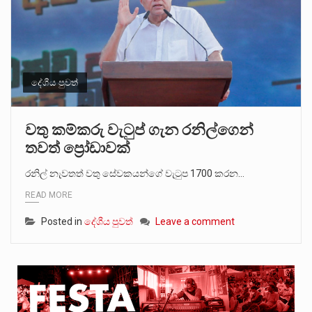
දේශීය පුවත්
වතු කම්කරු වැටුප් ගැන රනිල්ගෙන්
තවත් ප්‍රෝඩාවක්
රනිල් නැවතත් වතු සේවකයන්ගේ වැටුප 1700 කරන…
READ MORE
Posted in
දේශීය පුවත්
Leave a comment