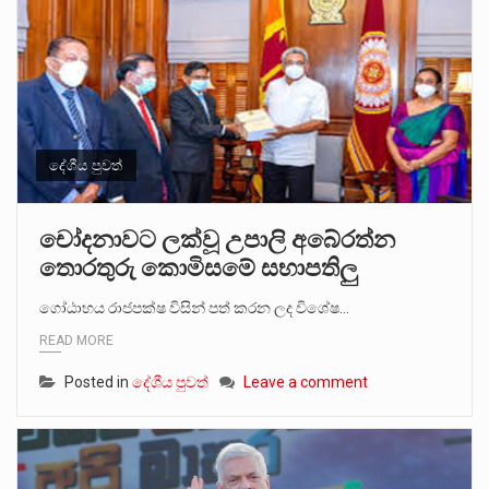
දේශීය පුවත්
චෝදනාවට ලක්වූ උපාලි අබේරත්න
තොරතුරු කොමිසමේ සභාපතිලු
ගෝඨාභය රාජපක්ෂ විසින් පත් කරන ලද විශේෂ…
READ MORE
Posted in
දේශීය පුවත්
Leave a comment