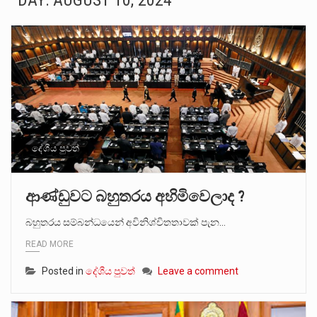
DAY:
AUGUST 10, 2024
සංවිධානාත්මක අපරාධකරුවකු වන ලොකු පැටිගේ ප්‍රධාන වෙඩික්කරු බවට සැක කරන ගිං ගඟේ ගිල්වා මරා දමා…
උපරිමාධිකරණ විනිශ්චයකාරවරුන්ගේ හා ඉන් පහළ විනිශ්චයකාරවරුන්ගේ විශ්‍රාම වයස දීර්ඝ කිරීම සඳහා සකස් කර ඇති විසිදෙවන…
බන්ධනාගාර රැදවියන් 1,021 දෙනෙකු ඉකුත් වසර පහක කාලය තුලදී (2020 ජනවාරි 01 සිට 2025 දෙසැම්බර්…
මහර බන්ධනාගාරයේ අද ඇතිවූ සිද්ධියෙන් තුවාල ලැබූ බව කියන රැඳවියන් ගණන ඉහළ ගොස් තිබේ. ඒ…
අගෝස්තු මස දෙවන ඉරිදා ලිට් රූම් සූම් සංවාදය පැවැත්වෙන්නේ "කතා කරන මහ වැව" නම් නකතාවක්…
දේශීය පුවත්
ලාල් කාන්ත ඇමතිවරයා අධිකරණ විනිශ්චයකාරවරුන්ගේ විශ්‍රාම යෑමේ වයස සම්බන්ධයෙන් නිහඬව සිටින ලෙස තමාට දැනුම් දුන්…
ආණ්ඩුවට බහුතරය අහිමිවෙලාද ?
2011 වසරේදී දේශපාලන හා මානව හිමිකම් ක්‍රියාකාරීන් වන ලලිත්කුමාර් වීරරාජ් සහ කුගන් මුරුගානන්දන් යාපනයේදී අතුරුදන්…
බහුතරය සම්බන්ධයෙන් අවිනිශ්චිතතාවක් පැන…
READ MORE
ගොවියන්ගේ ප්‍රශ්න, ධීවරයන්ගේ ප්‍රශ්න, සෞඛය ප්‍රශ්න, වැටු ප්‍ර්ශ්න, රැකියා විරහිත ප්‍රශ්න මේ සියලු ප්‍රශ්නවලට තනි…
Posted in
දේශීය පුවත්
Leave a comment