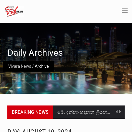
Daily Archives
Vivara News
/
Archive
BREAKING NEWS
මේ, දන්නා හඳුනන ලියන්නකුගේ නන්නාඳුනන අඩවියක සැරිසරා ලද ආස්වාදනීය මොහොතක සිංහාවලෝකනයකි .කෙටි කවියක දිගු බර…
වත්මන් ආණ්ඩුවේ ප්‍රධාන පාර්ශවකරුවා වන ජනතා විමුක්ති පෙරමුණේ කාලයක පටන් තිබුණු ප්‍රධාන සටන් පාඨයක් වූවේ…