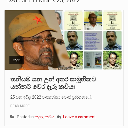
DAY:
SEPTEMBER 23, 2022
බන්ධනාගාර රැදවියන් 1,021 දෙනෙකු ඉකුත් වසර පහක කාලය තුලදී (2020 ජනවාරි 01 සිට 2025 දෙසැම්බර්…
මහර බන්ධනාගාරයේ අද ඇතිවූ සිද්ධියෙන් තුවාල ලැබූ බව කියන රැඳවියන් ගණන ඉහළ ගොස් තිබේ. ඒ…
අගෝස්තු මස දෙවන ඉරිදා ලිට් රූම් සූම් සංවාදය පැවැත්වෙන්නේ "කතා කරන මහ වැව" නම් නකතාවක්…
ලාල් කාන්ත ඇමතිවරයා අධිකරණ විනිශ්චයකාරවරුන්ගේ විශ්‍රාම යෑමේ වයස සම්බන්ධයෙන් නිහඬව සිටින ලෙස තමාට දැනුම් දුන්…
හිටපු පොලිස්පති පූජිත් ජයසුන්දරට සහ හිටපු ආරක්ෂක අමාත්‍යංශ ලේකම් හේමසිරි ප්‍රනාන්දු විශේෂ ත්‍රිපුද්ගල මහාධිකරණය විසින්…
කලා
පසුගිය මැයි මස 31 දිනෙන් අවසන් වූ වසර තුළ ලොව පුරා විවිධ තනතුරු නාම වලින්…
තනියම යන උන් අතර සාමූහිකව
යන්නට වෙර දැරූ කවියා
මේ, දන්නා හඳුනන ලියන්නකුගේ නන්නාඳුනන අඩවියක සැරිසරා ලද ආස්වාදනීය මොහොතක සිංහාවලෝකනයකි .කෙටි කවියක දිගු බර…
25 වන ඉරිදා 2022 ජාත්‍යන්තර පොත් ප්‍රදර්ශනයේ…
වත්මන් ආණ්ඩුවේ ප්‍රධාන පාර්ශවකරුවා වන ජනතා විමුක්ති පෙරමුණේ කාලයක පටන් තිබුණු ප්‍රධාන සටන් පාඨයක් වූවේ…
READ MORE
Posted in
කලා
,
කවිය
Leave a comment