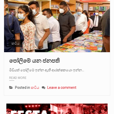
කවිය
පෝලිමේ යන ජනපති
මීඩියත් පෝලිමේ ඉන්න ඇති ආරක්ෂකයො ඉන්න…
READ MORE
Posted in
කවිය
Leave a comment