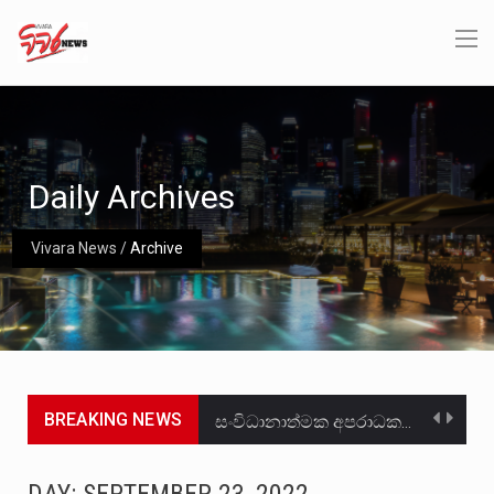
Daily Archives
Vivara News
/
Archive
BREAKING NEWS
සංවිධානාත්මක අපරාධකරුවකු වන ලොකු පැටිගේ ප්‍රධාන වෙඩික්කරු බවට සැක කරන ගිං ගඟේ ගිල්වා මරා දමා…
උපරිමාධිකරණ විනිශ්චයකාරවරුන්ගේ හා ඉන් පහළ විනිශ්චයකාරවරුන්ගේ විශ්‍රාම වයස දීර්ඝ කිරීම සඳහා සකස් කර ඇති විසිදෙවන…