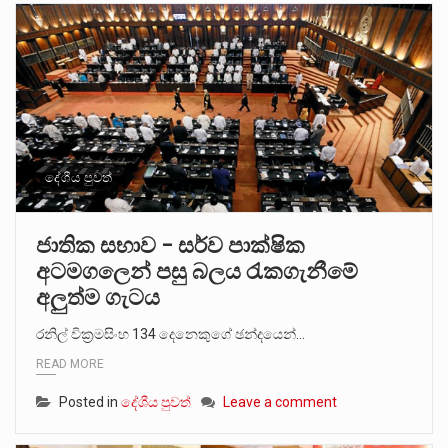
දේශීය පුවත්
ජාතික සභාව – සර්ව පාක්ෂික
අටමගලෙන් පසු බලය රැකගැනීමේ
අලුත්ම ගැටය
රනිල් වික්‍රමසිංහ 134 දෙනෙකුගේ ඡන්දයෙන්…
READ MORE
Posted in
දේශීය පුවත්
Leave a comment