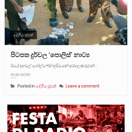
දේශීය පුවත්
පිටපත දුර්වල ‘පොලිස්’ නාට්‍ය
ඊයේ දහවල් ගෝල්ෆේස් භූමියෙන් අරගලකරුවන්…
READ MORE
Posted in
දේශීය පුවත්
Leave a comment