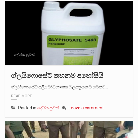
දේශීය පුවත්
ග්ලයිෆොසේට් තහනම අහෝසියි
ග්ලයිෆොසේට් පලිබෝධනාශක බලපත්‍රයකට යටත්ව…
READ MORE
Posted in
දේශීය පුවත්
Leave a comment