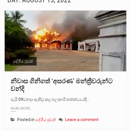
DAY:
AUGUST 13, 2022
බන්ධනාගාර රැදවියන් 1,021 දෙනෙකු ඉකුත් වසර පහක කාලය තුලදී (2020 ජනවාරි 01 සිට 2025 දෙසැම්බර්…
මහර බන්ධනාගාරයේ අද ඇතිවූ සිද්ධියෙන් තුවාල ලැබූ බව කියන රැඳවියන් ගණන ඉහළ ගොස් තිබේ. ඒ…
අගෝස්තු මස දෙවන ඉරිදා ලිට් රූම් සූම් සංවාදය පැවැත්වෙන්නේ "කතා කරන මහ වැව" නම් නකතාවක්…
ලාල් කාන්ත ඇමතිවරයා අධිකරණ විනිශ්චයකාරවරුන්ගේ විශ්‍රාම යෑමේ වයස සම්බන්ධයෙන් නිහඬව සිටින ලෙස තමාට දැනුම් දුන්…
හිටපු පොලිස්පති පූජිත් ජයසුන්දරට සහ හිටපු ආරක්ෂක අමාත්‍යංශ ලේකම් හේමසිරි ප්‍රනාන්දු විශේෂ ත්‍රිපුද්ගල මහාධිකරණය විසින්…
දේශීය පුවත්
පසුගිය මැයි මස 31 දිනෙන් අවසන් වූ වසර තුළ ලොව පුරා විවිධ තනතුරු නාම වලින්…
නිවාස ගිනිගත් ‘අසරණ’ මන්ත්‍රීවරුන්ට
වන්දි
මේ, දන්නා හඳුනන ලියන්නකුගේ නන්නාඳුනන අඩවියක සැරිසරා ලද ආස්වාදනීය මොහොතක සිංහාවලෝකනයකි .කෙටි කවියක දිගු බර…
මැයි 09වනදා ඇතිවූ කලබලකාරී තත්ත්වයේදී…
වත්මන් ආණ්ඩුවේ ප්‍රධාන පාර්ශවකරුවා වන ජනතා විමුක්ති පෙරමුණේ කාලයක පටන් තිබුණු ප්‍රධාන සටන් පාඨයක් වූවේ…
READ MORE
Posted in
දේශීය පුවත්
Leave a comment