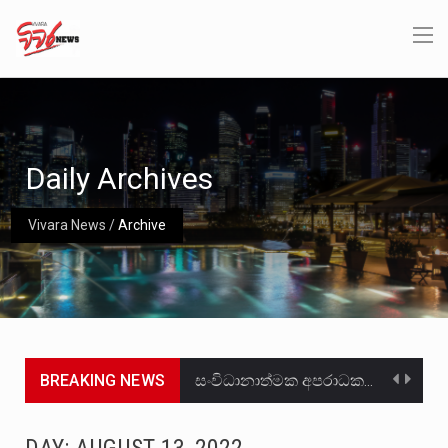
Daily Archives
Vivara News
/
Archive
BREAKING NEWS
සංවිධානාත්මක අපරාධකරුවකු වන ලොකු පැටිගේ ප්‍රධාන වෙඩික්කරු බවට සැක කරන ගිං ගඟේ ගිල්වා මරා දමා…
උපරිමාධිකරණ විනිශ්චයකාරවරුන්ගේ හා ඉන් පහළ විනිශ්චයකාරවරුන්ගේ විශ්‍රාම වයස දීර්ඝ කිරීම සඳහා සකස් කර ඇති විසිදෙවන…