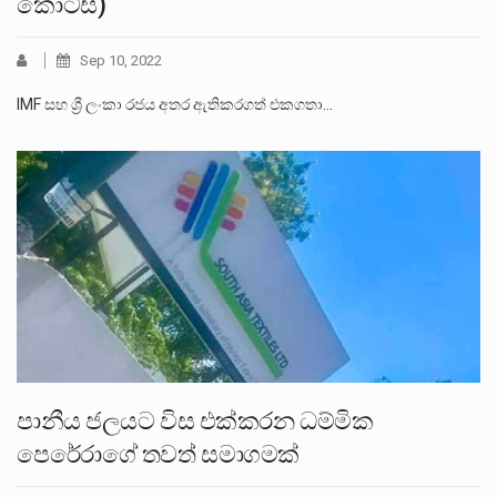
කොටස)
Sep 10, 2022
IMF සහ ශ්‍රී ලංකා රජය අතර ඇතිකරගත් එකගතා…
පානීය ජලයට විස එක්කරන ධම්මික
පෙරේරාගේ තවත් සමාගමක්