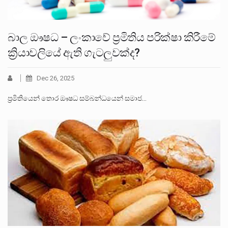
බාල ඖෂධ – ලංකාවේ ප්‍රමිතිය පරික්ෂා කිරීමේ
ක්‍රියාවලියේ ඇති ගැටලුවක්ද?
Dec 26, 2025
ප්‍රමිතියෙන් තොර ඖෂධ සම්බන්ධයෙන් සමාජ…