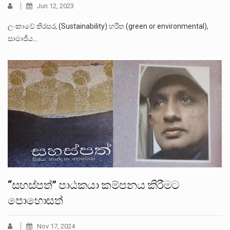
Jun 12, 2023
ලංකාවේ තිරසර, (Sustainability) හරිත (green or environmental),
සාමාජීය…
“සහස්පත්” පාඨකයා කම්පනය කිරීමට
පොහොසත්
Nov 17, 2024