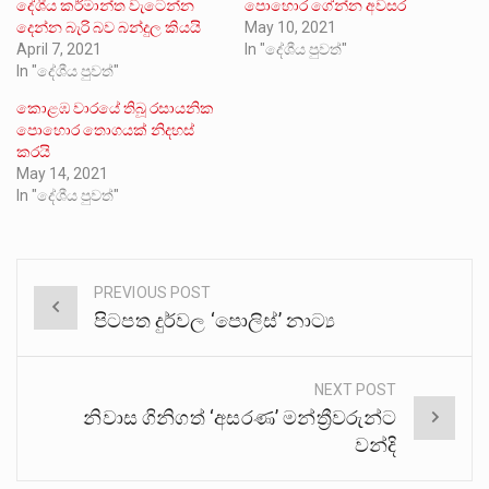
දේශීය කර්මාන්ත වැටෙන්න
පොහොර ගේන්න අවසර
දෙන්න බැරි බව බන්දුල කියයි
May 10, 2021
April 7, 2021
In "දේශීය පුවත්"
In "දේශීය පුවත්"
කොළඹ වාරයේ තිබූ රසායනික
පොහොර තොගයක් නිදහස්
කරයි
May 14, 2021
In "දේශීය පුවත්"
PREVIOUS POST
Post
පිටපත දුර්වල ‘පොලිස්’ නාට්‍ය
navigation
NEXT POST
නිවාස ගිනිගත් ‘අසරණ’ මන්ත්‍රීවරුන්ට
වන්දි