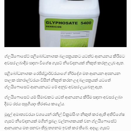
ලාල් කාන්ත ඇමතිවරයා අධිකරණ විනිශ්චයකාරවරුන්ගේ විශ්‍රාම යෑමේ වයස සම්බන්ධයෙන් නිහඬව සිටින ලෙස තමාට දැනුම් දුන්…
2011 වසරේදී දේශපාලන හා මානව හිමිකම් ක්‍රියාකාරීන් වන ලලිත්කුමාර් වීරරාජ් සහ කුගන් මුරුගානන්දන් යාපනයේදී අතුරුදන්…
ගොවියන්ගේ ප්‍රශ්න, ධීවරයන්ගේ ප්‍රශ්න, සෞඛය ප්‍රශ්න, වැටු ප්‍ර්ශ්න, රැකියා විරහිත ප්‍රශ්න මේ සියලු ප්‍රශ්නවලට තනි…
ග්ලයිෆොසේට් පලිබෝධනාශක බලපත්‍රයකට යටත්ව ආනයනය කිරීමට
අවසර ලබාදීම සඳහා විශේෂ ගැසට් නිවේදනයක් නිකුත් කරනු ලැබ ඇත.
පළිබෝධනාශක රෙජිස්ට්‍රාර්වරයාගේ නිර්දේශ මත ආනයන අපනයන
පාලක ජනරාල්වරයා විසින් නිකුත් කරන ලද බලපත්‍රයක් යටතේ
ග්ලයිෆොසෙට් ආනයනයට මේ අනුව අවසර ලැබෙනු ඇත.
ග්ලයිෆොසෙට් යම් සීමාවකට යටත් ආනයනය කිරිම සඳහා අවසර ලබා
දීමට රජය පසුගියදා තීරණය කළේය.
මුදල් අමාත්‍යවරයා වශයෙන් රනිල් වික්‍රමසිංහ නිකුත් කර ඇති අතිවිශේෂ
ගැසට් නිවේදනයක් මගින් ප්‍රබල වල්නාශකයක් වන ග්ලයිෆොසේට්
ආනයනය මත පනවා තිබූ තහනම ඉවත් කර තිබේ. අදාළ ගැසට්