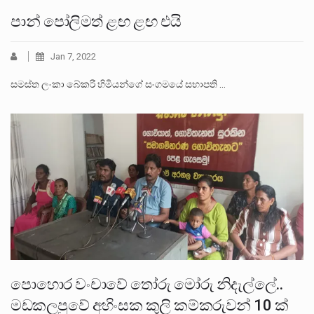
පාන් පෝලිමත් ළඟ ළඟ එයි
Jan 7, 2022
සමස්ත ලංකා බේකරි හිමියන්ගේ සංගමයේ සභාපති …
පොහොර වංචාවේ තෝරු මෝරු නිදැල්ලේ..
මඩකලපුවේ අහිංසක කුලි කම්කරුවන් 10 ක්