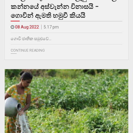
කන්නයේ අස්වැන්න විනාසයි –
ගොවින් ඇමති හමුවී කියයි
08 Aug 2022
5.17 pm
ගොවි ජාතික සමුළුවේ…
CONTINUE READING