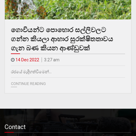
ගොවියන්ට පොහොර සල්ලිවලට
ගන්න කියලා ආහාර සුරක්ෂිතතාවය
ගැන බණ කියන ආණ්ඩුවක්
14 Dec 2022
3.27 am
රජයේ මැදිහත්වීමෙන්…
CONTINUE READING
Contact