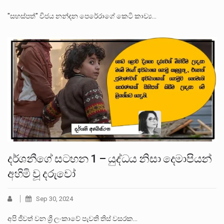
"සහස්පත්" විජය නන්දන පෙරේරාගේ කෙටි කාව්‍ය…
දර්ශනීගේ සටහන 1 – යුද්ධය නිසා දෙමාපියන්
අහිමි වූ දරුවෝ
Sep 30, 2024
අපි ජීවත් වන ශ්‍රී ලංකාවේ පැවති තිස් වසරක…