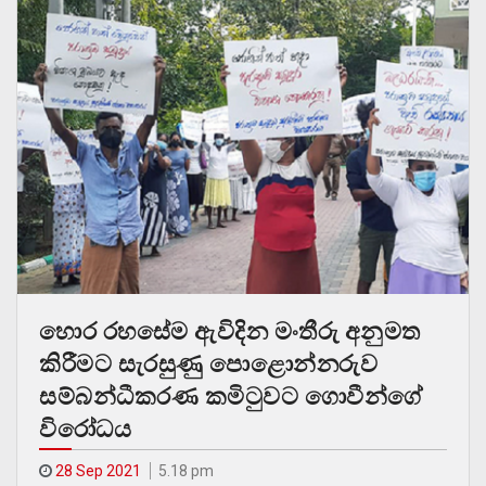
හොර රහසේම ඇවිදින මංතීරු අනුමත
කිරීමට සැරසුණු පොළොන්නරුව
සම්බන්ධීකරණ කමිටුවට ගොවීන්ගේ
විරෝධය
28 Sep 2021
5.18 pm