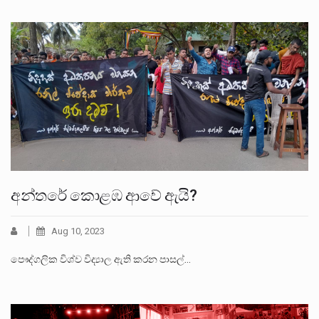
අන්තරේ කොළඹ ආවේ ඇයි?
Aug 10, 2023
පෞද්ගලික විශ්ව විද්‍යාල ඇති කරන පාසල්…