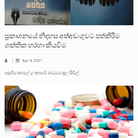
ප්‍රකාශනයේ නිදහස අත්අඩංගුවට පත්කිරීම
ශක්තික හරහා කියවීම
Apr 4, 2021
පසුගිය කාලේ ලංකාවේ මාධ්‍යය තුල සිවිල්…