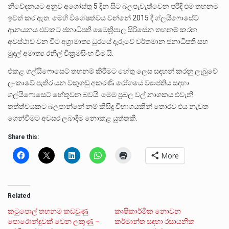
නිවේදනයට අනුව අගෝස්තු 5 දින සිට බලපැවැත්වෙන පරිදි එම තහනම
ඉවත් කර ඇත. මෙහි විශේෂත්වය වන්නේ 2015 දී ග්ලයිෆොසේට්
ආනයනය එවකට ජනාධිපති මෛත්‍රිපාල සිරිසේන තහනම් කරන
අවස්ථාව වන විට අග්‍රාමාත්‍ය ධුරයේ දැරුවේ වර්තමාන ජනාධිපති සහ
මුදල් අමාත්‍ය රනිල් වික්‍රමසිංහ වීම යි.
එකළ ගල්යිෆොසෙට් තහනම් කිරීමට හේතු ලෙස සඳහන් කරනු ලැබුවේ
ලංකාවේ පැතිර යන වකුගඩු අකරණි රෝගයේ ව්‍යාප්තිය සඳහා
ගල්යිෆොසෙට් හේතුවන බවයි. මෙම ප්‍රබල වල් නාශකය එවැනි
තත්ත්වයකට බලපාන්නේ නම් කිසිදු විභාගයකින් තොරව එය නැවත
ගෙන්වීමට අවසර ලබාදීම නොකළ යුත්තකි.
Share this:
More
Related
කටුපොල් තහනම කඩවුණු
කෘෂිකාර්මික නොවන
පොරොන්දුවක් වෙන ලකුණු –
කර්මාන්ත සඳහා රසායනික