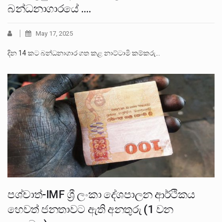
බන්ධනාගාරයේ ….
May 17, 2025
දින 14 කට බන්ධනාගාර ගත කළ නාට්‍ටාමි කම්කරු…
පශ්චාත්-IMF ශ්‍රී ලංකා දේශපාලන ආර්ථිකය
හෙවත් ජනතාවට ඇති අනතුරු (1 වන