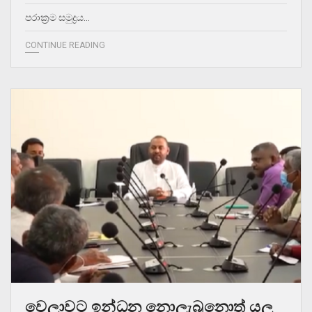
පරාක්‍රම සමුද්‍රය…
CONTINUE READING
වෙලාවට ඉන්ධන නොලැබුනොත් යල