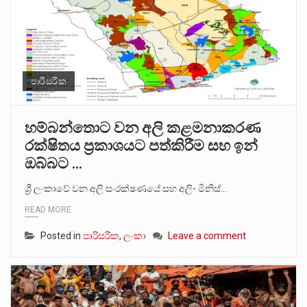
පාරිසරික
හම්බන්තොට වන අලි කළමනාකරණ
රක්ෂිතය ප්‍රකාශයට පත්කිරීම සහ ඉන්
ඔබ්බට …
ශ්‍රී ලංකාවේ වන අලි සංරක්ෂණයේ සහ අලි- මිනිස්…
READ MORE
Posted in
පාරිසරික
,
ලංකා
Leave a comment