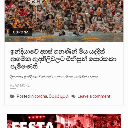
CORONA
ඉන්දියාවේ දහස් ගනණින් මිය යද්දිත්
ආගමික ඇදහිලිවලට මිනිසුන් පොරකකා
පැමිණෙති
දිනපතා ඉන්දියාවෙන් නව කොරෝනා රෝගීන් හඳුනා…
READ MORE
Posted in
corona
,
විදෙස් පුවත්
Leave a comment