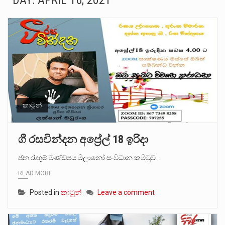
DAY:
APRIL 16, 2021
බන්ධනාගාර රැදවියන් 1,021 දෙනෙකු ඉකුත් වසර පහක කාලය තුලදී (2020 ජනවාරි 01 සිට 2025 දෙසැම්බර්…
මහර බන්ධනාගාරයේ අද ඇතිවූ සිද්ධියෙන් තුවාල ලැබූ බව කියන රැඳවියන් ගණන ඉහළ ගොස් තිබේ. ඒ…
අගෝස්තු මස දෙවන ඉරිදා ලිට් රූම් සූම් සංවාදය පැවැත්වෙන්නේ "කතා කරන මහ වැව" නම් නකතාවක්…
ලාල් කාන්ත ඇමතිවරයා අධිකරණ විනිශ්චයකාරවරුන්ගේ විශ්‍රාම යෑමේ වයස සම්බන්ධයෙන් නිහඬව සිටින ලෙස තමාට දැනුම් දුන්…
හිටපු පොලිස්පති පූජිත් ජයසුන්දරට සහ හිටපු ආරක්ෂක අමාත්‍යංශ ලේකම් හේමසිරි ප්‍රනාන්දු විශේෂ ත්‍රිපුද්ගල මහාධිකරණය විසින්…
කාටූන්
පසුගිය මැයි මස 31 දිනෙන් අවසන් වූ වසර තුළ ලොව පුරා විවිධ තනතුරු නාම වලින්…
ගී රසවින්දන අප්‍රේල් 18 ඉරිදා
මේ, දන්නා හඳුනන ලියන්නකුගේ නන්නාඳුනන අඩවියක සැරිසරා ලද ආස්වාදනීය මොහොතක සිංහාවලෝකනයකි .කෙටි කවියක දිගු බර…
ජන රැඟුම් මණ්ඩපය මිලානෝ සංවිධාන කමිටුව…
READ MORE
වත්මන් ආණ්ඩුවේ ප්‍රධාන පාර්ශවකරුවා වන ජනතා විමුක්ති පෙරමුණේ කාලයක පටන් තිබුණු ප්‍රධාන සටන් පාඨයක් වූවේ…
Posted in
කාටූන්
Leave a comment