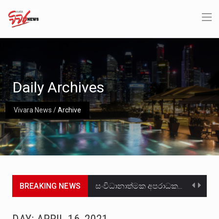
Daily Archives
Vivara News
/
Archive
BREAKING NEWS
සංවිධානාත්මක අපරාධකරුවකු වන ලොකු පැටිගේ ප්‍රධාන වෙඩික්කරු බවට සැක කරන ගිං ගඟේ ගිල්වා මරා දමා…
උපරිමාධිකරණ විනිශ්චයකාරවරුන්ගේ හා ඉන් පහළ විනිශ්චයකාරවරුන්ගේ විශ්‍රාම වයස දීර්ඝ කිරීම සඳහා සකස් කර ඇති විසිදෙවන…