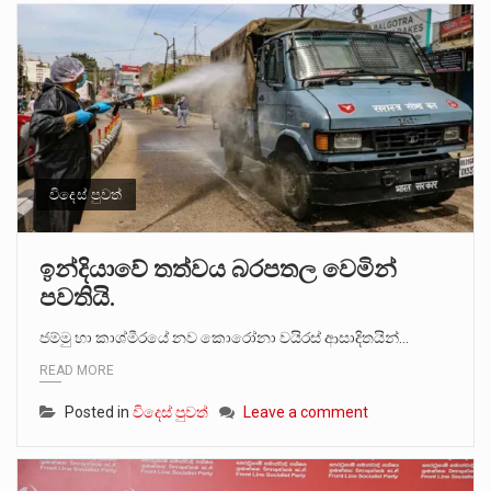
විදෙස් පුවත්
ඉන්දියාවේ තත්වය බරපතල වෙමින්
පවතියි.
ජම්මු හා කාශ්මීරයේ නව කොරෝනා වයිරස් ආසාදිතයින්…
READ MORE
Posted in
විදෙස් පුවත්
Leave a comment