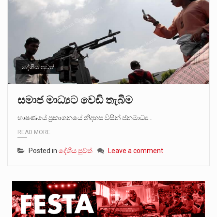
දේශීය පුවත්
සමාජ මාධ්‍යට වෙඩි තැබීම
භාෂණයේ ප්‍රකාශනයේ නිදහස විසින් ජනමාධ්‍ය…
READ MORE
Posted in
දේශීය පුවත්
Leave a comment