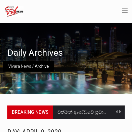
Daily Archives
Vivara News
/
Archive
BREAKING NEWS
වත්මන් ආණ්ඩුවේ ප්‍රධාන පාර්ශවකරුවා වන ජනතා විමුක්ති පෙරමුණේ කාලයක පටන් තිබුණු ප්‍රධාන සටන් පාඨයක් වූවේ…
සංවිධානාත්මක අපරාධකරුවකු වන ලොකු පැටිගේ ප්‍රධාන වෙඩික්කරු බවට සැක කරන ගිං ගඟේ ගිල්වා මරා දමා…