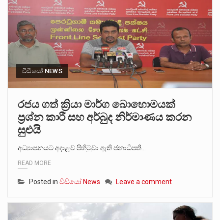
වීඩියෝ NEWS
රජය ගත් ක්‍රියා මාර්ග බොහොමයක්
ප්‍රශ්න කාරී සහ අර්බුද නිර්මාණය කරන
සුළුයි
අධ්‍යාපනයට අදාළව පිහිටුවා ඇති ජනාධිපති…
READ MORE
Posted in
වීඩියෝ News
Leave a comment