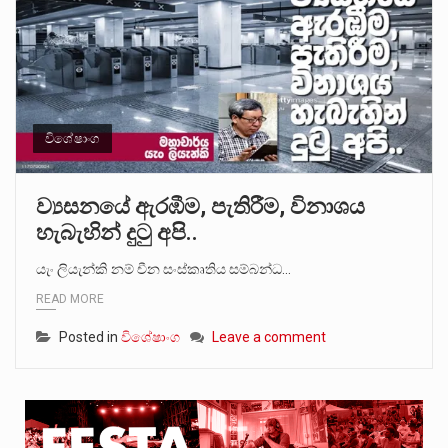
විශේෂාංග
ව්‍යසනයේ ඇරඹීම, පැතිරීම, විනාශය
හැබැහින් දුටු අපි..
යැං ලියැන්කි නම් චීන සංස්කෘතිය සම්බන්ධ…
READ MORE
Posted in
විශේෂාංග
Leave a comment