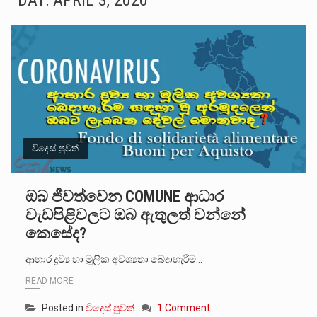
DAY:
APRIL 3, 2020
බන්ධනාගාර රැදවියන් 1,021 දෙනෙකු ඉකුත් වසර පහක කාලය තුලදී (2020 ජනවාරි 01 සිට 2025 දෙසැම්බර්…
මහර බන්ධනාගාරයේ අද ඇතිවූ සිද්ධියෙන් තුවාල ලැබූ බව කියන රැඳවියන් ගණන ඉහළ ගොස් තිබේ. ඒ…
අගෝස්තු මස දෙවන ඉරිදා ලිට් රූම් සූම් සංවාදය පැවැත්වෙන්නේ "කතා කරන මහ වැව" නම් නකතාවක්…
ලාල් කාන්ත ඇමතිවරයා අධිකරණ විනිශ්චයකාරවරුන්ගේ විශ්‍රාම යෑමේ වයස සම්බන්ධයෙන් නිහඬව සිටින ලෙස තමාට දැනුම් දුන්…
හිටපු පොලිස්පති පූජිත් ජයසුන්දරට සහ හිටපු ආරක්ෂක අමාත්‍යංශ ලේකම් හේමසිරි ප්‍රනාන්දු විශේෂ ත්‍රිපුද්ගල මහාධිකරණය විසින්…
විදෙස් පුවත්
පසුගිය මැයි මස 31 දිනෙන් අවසන් වූ වසර තුළ ලොව පුරා විවිධ තනතුරු නාම වලින්…
ඔබ ජීවත්වෙන COMUNE ආධාර
වැඩපිළිවලට ඔබ ඇතුලත් වන්නේ
මේ, දන්නා හඳුනන ලියන්නකුගේ නන්නාඳුනන අඩවියක සැරිසරා ලද ආස්වාදනීය මොහොතක සිංහාවලෝකනයකි .කෙටි කවියක දිගු බර…
කෙසේද?
වත්මන් ආණ්ඩුවේ ප්‍රධාන පාර්ශවකරුවා වන ජනතා විමුක්ති පෙරමුණේ කාලයක පටන් තිබුණු ප්‍රධාන සටන් පාඨයක් වූවේ…
ආහාර ද්‍රව්‍ය හා මූලික අවශ්‍යතා බෙදාහැරීම…
READ MORE
Posted in
විදෙස් පුවත්
1 Comment