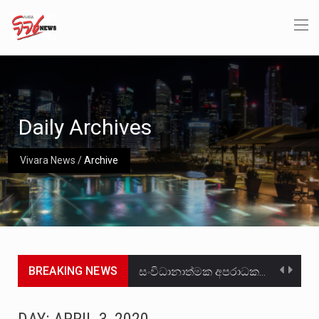
Daily Archives
Vivara News
/
Archive
BREAKING NEWS
සංවිධානාත්මක අපරාධකරුවකු වන ලොකු පැටිගේ ප්‍රධාන වෙඩික්කරු බවට සැක කරන ගිං ගඟේ ගිල්වා මරා දමා…
උපරිමාධිකරණ විනිශ්චයකාරවරුන්ගේ හා ඉන් පහළ විනිශ්චයකාරවරුන්ගේ විශ්‍රාම වයස දීර්ඝ කිරීම සඳහා සකස් කර ඇති විසිදෙවන…