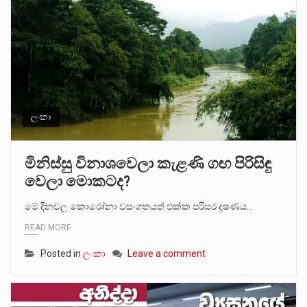
ලංකා
මිනිස්සු විනාශවෙලා කැළණි ගඟ පිරිසිඳු
වෙලා මොකටද?
මේ දිනවල කොරෝනා වසංගතයත් එක්ක පරිසර දූෂණය…
READ MORE
Posted in
ලංකා
Leave a comment