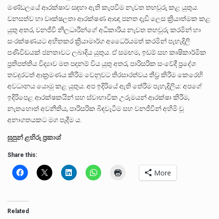
මණ්ඩලයේ ආරක්ෂාව සඳහා ඇති කැපවීම නැවත තහවුරු කළ යුතුය.
වනසත්ව හා වෘක්ෂලතා ආරක්ෂණ ආඥා පනත දැඩි ලෙස ක්‍රියාත්මක කළ
යුතු අතර, වනජීවී නිලධාරීන්ගේ අධිකාරිය නැවත තහවුරු කරමින් හා
සංරක්ෂණයට අහිතකර ක්‍රියාමාර්ග අධෛර්යමත් කරමින් පැහැදිලි
පණිවිඩයක් ජනතාවට ලබාදිය යුතුය. ඒ සමඟම, ඉඩම් සහ කෘෂිකාර්මික
ප්‍රතිපත්තිය විද්‍යාව මත පදනම් විය යුතු අතර, පාරිසරික සංවේදී ප්‍රදේශ
තවදුරටත් ආක්‍රමණය කිරීම වෙනුවට තිරසාරත්වය තීව්‍ර කිරීම කෙරෙහි
අවධානය යොමු කළ යුතුය. අප ඉදිරියේ ඇති තේරීම පැහැදිලිය: අපගේ
ඉදිරිපෙළ ආරක්ෂකයින් සහ ස්වාභාවික උරුමයන් ආරක්ෂා කිරීම,
නැතහොත් අවනීතිය, පාරිසරික බිඳවැටීම සහ වනජීවීන් අහිමි වූ
අනාගතයකට මග පෑදීම ය.
සුපුන් ළහිරු ප්‍රකාශ්
Share this:
More
Related