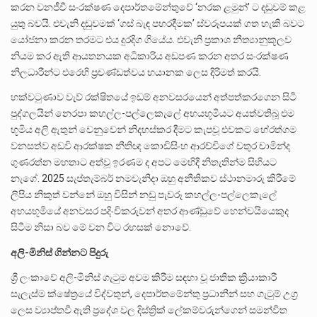
කරන වනජීවී සංරක්ෂණ දෙපාර්තමේන්තුවේ ‘නරක ළමුන්’ ට දඬුවම් කළ
යුතු බවයි. එවැනි දඬුවමක් ‘ගස් බැඳ පහරදීමක’ ස්වරූපයක් ගත හැකි බවට
යෝජනා කරන තරමට එය දුරදිග ගියේය. එවැනි ප්‍රකාශ නීත්‍යානුකූලව
නියම කර ඇති ආයතනයක අධිකාරිය අඩපණ කරන අතර සංරක්ෂණ
නිලධාරීන්ට එරෙහි ප්‍රචණ්ඩත්වය භයානක ලෙස දිරිමත් කරයි.
හක්වටුණාව වැව් රක්ෂිතයේ ඉඩම් අනවසරයෙන් අත්පත්කරගෙන සිටි
පුද්ගලයින් නෙරපා කහල්ල-පල්ලෙකැලේ අභයභූමියට අයත්වතිබූ එම
භූමිය අලි ඇතුන් වෙනුවෙන් නිදහස්කර දීමට කැපවූ එවකට හේරත්ගම
වනසත්ව අඩවි ආරක්ෂක නීතිඥ කොඩිසිංහ ආරච්චිගේ චතුර චාමින්ද
ගුණරත්න මහතාට අත්වූ ඉරණම ද අපට මෙහිදී නිතැතින්ම සිහියට
නැගේ. 2025 සැප්තැම්බර් නමවැනිදා ඔහු අනීතිකව ස්ථානමාරු කිරීමේ
ලිපිය නිකුත් වන්නේ ඔහු විසින් නඩු පැවරූ කහල්ල-පල්ලෙකැලේ
අභයභූමියේ අනවසර පදිංචිකරුවන් අතර ආණ්ඩුවේ හෙන්චයියෙකුද
සිටීම නිසා බව මේ වන විට රහසක් නොවේ.
අලි-මිනිස් ගින්නට පිදුරු
ශ්‍රී ලංකාවේ අලි-මිනිස් ගැටුම අවම කිරීම සඳහා වූ ජාතික ක්‍රියාකාරී
සැලැස්ම ක්ෂේත්‍රයේ විද්වතුන්, දෙපාර්තමේන්තු ප්‍රධානීන් සහ ගැටුම් උග්‍ර
ලෙස ව්‍යාප්තවී ඇති ප්‍රදේශ වල දිස්ත්‍රික් ලේකම්වරුන්ගෙන් සමන්විත