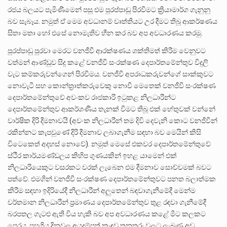
රජය බලයට පැමිණීමෙන් පසු එම පුරප්පාඩු පිරවීමට ක්‍රියාමාර්ග ගැනුනු
බව සැබෑය. නමුත් ඒ මෙම අවධානම් වෘත්තියට උර දීමට තිබූ ආකර්ෂණය
සිතා මතා හෝ එසේ නොමැතිව හීන කර බව අප අවධාරණය කරමු.
පුරප්පාඩු පුරවා මෙරට වනජීවී ආරක්ෂණය ශක්තිමත් කිරීම වෙනුවට
වත්මන් ආණ්ඩුව සිදු කළේ වනජීවී සංරක්ෂණ දෙපාර්තමේන්තුව විදුලි
වැට කම්කරුවන්ගෙන් පිරවීමය. වනජීවී අපරාධකරුවන්ගේ සාක්කුවට
නොවැටී සහ කොන්ත්‍රාත්කරුවෙකු නොවී මෙතෙක් වනජීවී සංරක්ෂණ
දෙපාර්තමේන්තුවේ අවංකව රාජකාරි ඉටුකළ නිලධාරීන්ට
දෙපාර්තමේන්තුව ආකර්ශණීය තැනක් වීමට තිබූ එක් හේතුවක් වන්නේ
වාර්ෂික දිරි දීමනාවයි (අවංක නිලධාරීන් තම දිවි දෙවැනි කොට වනජීවීන්
රකින්නට කැපවුණේ දිරි දීමනාව ලබාගැනීම සඳහා බව මෙයින් කිසි
විටෙකෙත් අදහස් නොවේ). නමුත් මෙසේ එකවර දෙපාර්තමේන්තුවේ
ස්ථීර කාර්යමණ්ඩලය කිහිප ගුණයකින් ඉහළ යාමෙන් එක්
නිලධාරියෙකුට වසරකට වරක් ලැබෙන එම දීමනාව සොච්චමක් බවට
පත්වේ. එමගින් වනජීවී සංරක්ෂණ දෙපාර්තමේන්තුවට පනත බලාත්මක
කිරීම සඳහා ඉදිරියේදී නිලධාරීන් අලුතෙන් බඳවාගැනීමේදී මෙන්ම
වර්තමාන නිලධාරීන් ප්‍රමාණය දෙපාර්තමේන්තුව තුළ රඳවා ගැනීමේදී
බරපතල ගැටළු ඇති විය හැකි බව අප අවධාරණය කළේ මීට කලකට
පෙරය. පසුගිය දිනවල අයදුම්පත් කැඳවූ තනතුරු වලට ලැබුණු අඩු