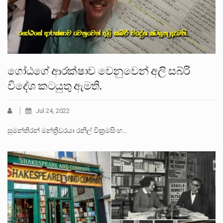
ගෝඨගේ ආරක්ෂාව වෙනුවෙන් අලි සබ්රි
විදේශ කටයුතු ඇමති.
Jul 24, 2022
සුමන්තිරන් මන්ත්‍රීවරයා රනිල් වික්‍රමසිංහ…