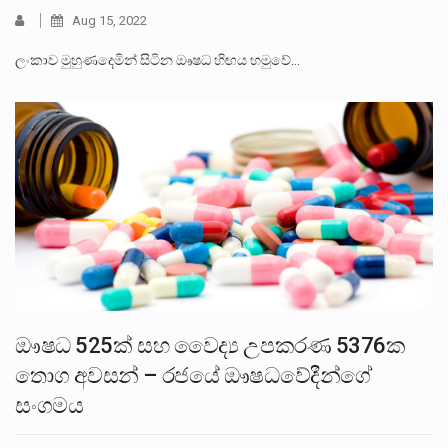
Aug 15, 2022
ලංකාව මුහුණදෙමින් සිටින ඖෂධ හිඟය හමුවේ…
ඖෂධ 525ක් සහ වෛද්‍ය උපකරණ 5376ක
තොග අවසන් – රජයේ ඖෂධවේදීන්ගේ
සංගමය