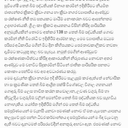
සුවිශේෂී තෙත් බිම් පද්ධතියක් විනාශ කරමින් ඉදිකිරීමට නියමිත
ජාත්‍යන්තර ක්‍රිකට් ක්‍රීඩාංගනය හා ක්‍රීඩා නගර ව්‍යාපෘතිය ආණ්ඩුව
සංරක්ෂණ නීති තඹ සතයකට මායිම් නොකරන බවට ආසන්නතම
උදාහරණයකි. ශ්‍රී ලංකා ක්‍රිකට් ආයතනය විසින් කිසිඳු පාරිසරික
අනුමැතියකින් තොර ව අක්කර 138 ක තෙත් බිම් පද්ධතියක් ගොඩ
කරමින් නීති විරෝධී ව ඉදිකිරීම් ආරම්භ කල මෙම ව්‍යාපෘතිය මධ්‍යම
පරිසර අධිකාරිය මගින් මීට දින කිහිපයකට පෙර තාවකාලිකව නවතා
දැමීමට කටයුතු කල බව සැබෑය. නමුත් එමගින් ආණ්ඩුවේ
සංරක්ෂණකාමීත්වය කිසිඳු ආකාරයකින් නිරූපණය නොවන අතර
ආණ්ඩුව මේ වනවිට සිදුකරමින් සිටිනේ ජාතික පාරිසරික පනතට
කොකා පෙන්වීම බව අප අවධාරණය කරමු.
මෙම දැවැන්ත ක්‍රීඩා නගරය ඉදි කිරීමට සැලැසුම් කර ඇත්තේ නේවාසික
හා සංක්‍රමණික තෙත් බිම් ආශ්‍රිත පක්ෂි විශේෂවල විශාල ගහනයන්
ගොදුරු බිම් ලෙස භාවිත කරන කඩොලාන, ලවණ වගුරු බිම් හා
කිවුල්දිය වගුරුබිම් වලින් සමන්විත තෙත් බිම් පද්ධතියක බව සැඟවිය
නොහැකිය. යෝජිත ඉදිකිරීම් මගින් එම තෙත් බිම් පද්ධතිය
සම්පූර්ණයෙන් ම වැනසී යනවා පමණක් නොව ඒ මත යැපෙන යාපනය
කලපුවේ සුළු පන්න ධීවර කර්මාන්තය ද සම්පූර්ණයෙන් ම බිඳ වැටෙනු
ඇති බවට දැනටමත් පරිසරවේදීන් අනතුරු අඟවා ඇත. එපමණක් නොව