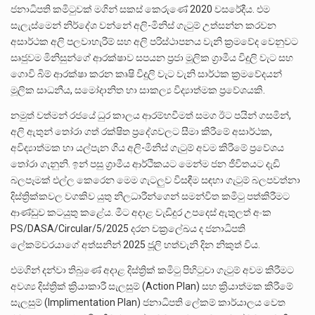
ජනාධිපති කමිටුවක් මගින් සකස් කෙරුණේ 2020 වසරේදීය. එම
සැලැස්මෙන් නිර්දේශ වන්නේ අලි-මිනිස් ගැටුම් උත්සන්න කරවන
අසාර්ථක අලි පලවාහැරීම් සහ අලි පරිස්ථාපනය වැනි ක්‍රමවේද වෙනුවට
සෘජුවම මිනිසුන්ගේ ආරක්ෂාව සපයන ප්‍රජා මූලික ග්‍රාමීය විදුලි වැට සහ
ගොවි බිම් ආරක්ෂා කරන කෘෂි විදුලි වැට වැනි සාර්ථක ක්‍රමවේදයන්
මූලික සාධනීය, සමෝදානිත හා සාකල්‍ය විද්‍යාත්මක ප්‍රවේශයකි.
නමුත් වත්මන් රජයේ ධුර කාලය ආරම්භවීමත් සමග ඊට පයින් ගසමින්,
අලි ඇතුන් තෝරා ගත් රක්ෂිත ප්‍රදේශවලට සීමා කිරීමේ අසාර්ථක,
අවිද්‍යාත්මක හා යල්පැන ගිය අලි-මිනිස් ගැටුම් අවම කිරීමේ ප්‍රවේශය
තෝරා ගැනුනි. ඉන් පසු ග්‍රාමීය ආර්ථිකයට මෙන්ම ජන ජීවිතයට දැඩි
බලපෑමක් එල්ල කෙරෙන මෙම ගැටලුව විසඳීම සඳහා ගැටුම් බලපවත්නා
දිස්ත්‍රික්කවල වගකිව යුතු නිලධාරීන්ගෙන් සමන්විත කමිටු පත්කිරීමට
ආණ්ඩුව කටයුතු කළේය. මීට අදාළ වැඩිදුර උපදෙස් ඇතුලත් අංක
PS/DASA/Circular/5/2025 දරන චක්‍රලේඛය ද ජනාධිපති
ලේකම්වරයාගේ අත්සනින් 2025 ජූලි හත්වැනි දින නිකුත් විය.
එමගින් දන්වා තිබුණේ අදාළ දිස්ත්‍රික් කමිටු පිහිටුවා ගැටුම් අවම කිරීමට
අවශ්‍ය දිස්ත්‍රික් ක්‍රියාකාරී සැලසුම් (Action Plan) සහ ක්‍රියාත්මක කිරීමේ
සැලසුම් (Implimentation Plan) ජනාධිපති ලේකම් කාර්යාලය වෙත