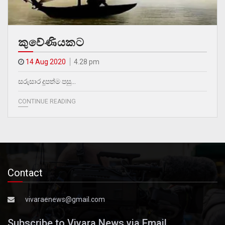
කුවේණියකට
14 Aug 2020
4.28 pm
සරුසාර දූපත්ම පසු…
CONTINUE READING
Contact
vivaraenews@gmail.com
Subscribe to Vivara News via Email