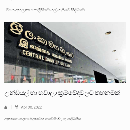
ඊයෙ අඟුලාන පොලිසියට ගල් ගැසීමේ සිද්ධියට…
උන්ඩියල් හා හවාලා ක්‍රමවේදවලට තහනමක්
Apr 30, 2022
ආනයන සදහා සිදුකරන ගෙවීම් බැංකු පද්ධතිය…