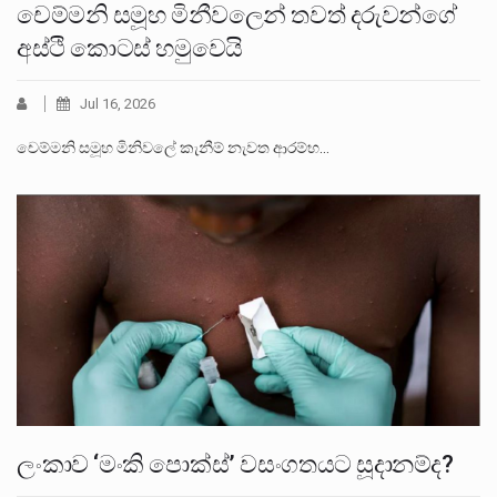
චෙම්මනි සමූහ මිනීවලෙන් තවත් දරුවන්ගේ
අස්ථි කොටස් හමුවෙයි
Jul 16, 2026
චෙම්මනි සමූහ මිනිවලේ කැනීම් නැවත ආරම්භ…
ලංකාව ‘මංකි පොක්ස්’ වසංගතයට සූදානම්ද?