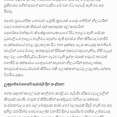
ප්‍රතිචාරය මගින් අපගේ අනාවැකිය මේ වන විට සැබෑවී ඇති බව අප
සිතමු.
එසේම ප්‍රායෝගික නොවන ශ්‍රේණි ක්‍රමයක් යොදා ගනිමින් නිලධාරීන්
වසර ගණනාවක් තිස්සේ එක් තනතුරක පල් කරවමින්
දෙපාර්තමේන්තුවේ ක්ෂේත්‍ර සහායකයාගේ සිට ඉහළට ඇති සේවක
ධුරාවලියේ ඉහළට නැගීමට ඔවුන්ට ඇති අවස්ථා හීන කිරීමටද වනජීවී
සංරක්ෂණයේ ඉහළ පුටු කලක සිට ඉතා සූක්ෂම ලෙස කටයුතු කර තිබේ.
එබැවින් මෙම විශාල කම්කරුවන් පිරිසක් එකවර බඳවාගැනීම, නිසි වැටුප්
තල වල නොපිහිටුවීම, දීමනා ගැටළු වැනි ප්‍රශ්න රැසක් හමුවේ තවමත්
වනජීවී සංරක්ෂණය වෙනුවෙන් කැපවන නිලධාරීන් අතලොස්සද
තවදුරටත් අධෛර්යමත් කිරීමට එකී ලොක්කන් ඇටවූ උගුලක්ද යන්නද
විමසිය යුතුය.
ලුණුගම්වෙහෙරේ සැමරුම් දින සංදර්ශන
ඉහත සඳහන් කලේ මෑත කාලීනව කරළියට පැමිණි පරිසර ගැටලුවලින්
කීපයක් පමණි. නමුත් ඒ කිසිවකින් ආණ්ඩුවේ ඊනියා සංරක්ෂණ
සංදර්ශනවලට අබ මල් රේණුවක තරම් හෝ බලපෑමක් සිදුවී නැති බව අප
දනිමු. එනයින්ම මෙවර ලෝක වනජීවී දිනය සැමරීමේ ජාතික උත්සවයද