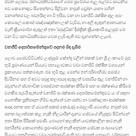
එවන ලෙසය. ජනාධිපතිවරයාගේ මෙම ප්‍රවේශය බැලූ බැල්මට සාධනීය
බව කෙනෙකුට සිතෙන්නට පිළිවන. නමුත් ඩ්‍රෝන යානා මගින්
වනාන්තර වල බඩඉරිඟු හා වී ඉසීම, වන හා වනජීවී රක්ෂිත තුල අඹ-
කෙසෙල්-කොස්-මඤ්ඤොක්කා-උක් වැවීම, හා අලි ඇතුන් අපනයනය
වැනි ක්‍රියාමාර්ග ඇතුලත් ඉතා ‘සබුද්ධික’ දිස්ත්‍රික් ක්‍රියාකාරී සැලසුම් මේ
වන විට ජනාධිපතිවරයා වෙත ලැබී ඇති බව දැනගන්න ලැබේ.
වනජීවී දෙපාර්තමේන්තුවේ පදනම බිඳ දැමීම
ලොව ජෛවවිවිධත්ව උණුසුම් කේන්ද්‍ර වලින් එකක් වන ශ්‍රී ලංකාවේ මුළු
භූමි ප්‍රමාණයෙන් සියයට පහළොවකට වඩා වනජීවී රක්ෂිත වශයෙන්
ප්‍රකාශයට පත්කර ඇත. එම භූමි තුළ මෙන්ම ඉන් පරිබාහිරව සමස්ථ
දිවයිනම සහ ඒ අවට සමුද්‍ර කලාපයද ඇතුලත් වපසරිය තුළ වනජීවීන් හා
ඔවුන්ගේ ස්වභාවික වාසස්ථාන ආරක්ෂා කිරීමේ සහ සංරක්ෂණය කිරීමේ
වගකීම පැවරී ඇත්තේ වනජීවී සංරක්ෂණ දෙපාර්තමේන්තුවට ය. ඒ සඳහා
නෛතික ප්‍රතිපාදන හිමිව ඇත්තේ වන සත්ව හා වෘක්ෂලතා ආරක්ෂක
ආඥා පනත සහ ඒ යටතේ සකස් කෙරුණු රෙගුලාසි යටතේය. නමුත් එම
පනත බලාත්මක කළ හැකි නිලධාරීන් දැනට සේවයේ නියුතුව සිටින්නේ
ඉතා සීමිත පිරිසක් පමණි. බොහෝ කලකින් යාවත්කාලීන කර නැති
එනයින්ම කොහෙත්ම ප්‍රමාණවත් නැති අනුමත සේවක සංඛ්‍යාවෙන්
සියයට හතළිහකට වඩා පුරප්පාඩුවී ඇති බව රහසක් නොවේ. වර්තමාන