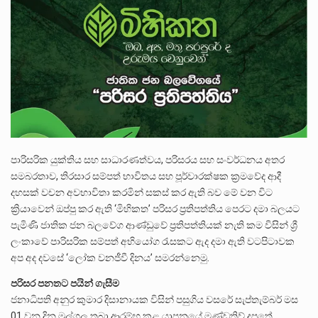
ලාල් කාන්ත ඇමතිවරයා අධිකරණ විනිශ්චයකාරවරුන්ගේ විශ්‍රාම යෑමේ වයස සම්බන්ධයෙන් නිහඬව සිටින ලෙස තමාට දැනුම් දුන්…
2011 වසරේදී දේශපාලන හා මානව හිමිකම් ක්‍රියාකාරීන් වන ලලිත්කුමාර් වීරරාජ් සහ කුගන් මුරුගානන්දන් යාපනයේදී අතුරුදන්…
ගොවියන්ගේ ප්‍රශ්න, ධීවරයන්ගේ ප්‍රශ්න, සෞඛය ප්‍රශ්න, වැටු ප්‍ර්ශ්න, රැකියා විරහිත ප්‍රශ්න මේ සියලු ප්‍රශ්නවලට තනි…
පාරිසරික යුක්තිය සහ සාධාරණත්වය, පරිසරය සහ සංවර්ධනය අතර
සමබරතාව, තිරසාර සම්පත් භාවිතය සහ පූර්වාරක්ෂක ක්‍රමවේද ආදී
දහසක් වචන අවභාවිතා කරමින් සකස් කර ඇති බව මේ වන විට
ක්‍රියාවෙන් ඔප්පු කර ඇති ‘මිහිකත’ පරිසර ප්‍රතිපත්තිය පෙරට දමා බලයට
පැමිණි ජාතික ජන බලවේග ආණ්ඩුවේ ප්‍රතිපත්තියක් නැති කම විසින් ශ්‍රී
ලංකාවේ පාරිසරික සම්පත් අභියෝග රැසකට ඇද දමා ඇති වටපිටාවක
අප අද දවසේ ‘ලෝක වනජීවී දිනය’ සමරන්නෙමු.
පරිසර පනතට පයින් ගැසීම
ජනාධිපති අනුර කුමාර දිසානායක විසින් පසුගිය වසරේ සැප්තැම්බර් මස
01 වන දින මුල්ගල තබා ආරම්භ කළ යාපනයේ මණ්ඩතිව් දූපතේ