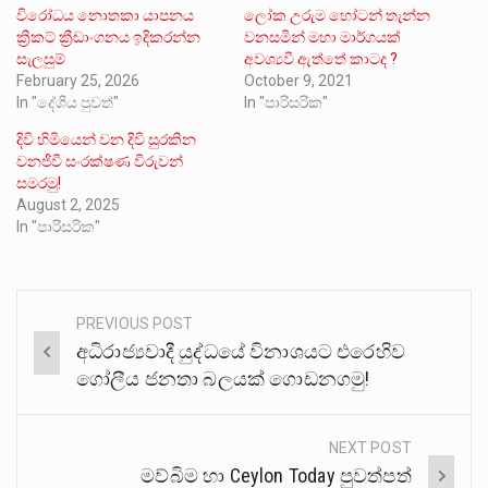
විරෝධය නොතකා යාපනය
ලෝක උරුම හෝටන් තැන්න
ක්‍රිකට් ක්‍රීඩාංගනය ඉදිකරන්න
වනසමින් මහා මාර්ගයක්
සැලසුම්
අවශ්‍යවී ඇත්තේ කාටද ?
February 25, 2026
October 9, 2021
In "දේශීය පුවත්"
In "පාරිසරික"
දිවි හිමියෙන් වන දිවි සුරකින
වනජීවී සංරක්ෂණ විරුවන්
සමරමු!
August 2, 2025
In "පාරිසරික"
PREVIOUS POST
Post
අධිරාජ්‍යවාදී යුද්ධයේ විනාශයට එරෙහිව
navigation
ගෝලීය ජනතා බලයක් ගොඩනගමු!
NEXT POST
මව්බිම හා Ceylon Today පුවත්පත්