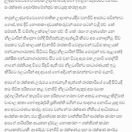
ලුණුගම්වෙහෙර ජාතික උද්‍යානයේදී මහා ඉහළින් සැමරීමට වනජීවී
සංරක්ෂණ දෙපාර්තමේන්තුව කටයුතු කරනු ඇත.
නමුත් ලුණුගම්වෙහෙර ජාතික උද්‍යානයේදීම වනජීවී අපරාධ මඩින්නට
ගොස්, තම දිවි නොතකා දඩයක්කරුවන් සමග සටන් වැදි එච්. කේ.
සම්පත්, පී. චමින්ද ලක්මාල් සහ එච්. ජී. කේ. රසාංග ගුණසේන යන
නිලධාරීන් තිදෙනා එහිදී සිහිපත්වනු ඇත්දැයි කීමට අප නොදනිමු. සිව්
මසකට වැඩි කාලයක් (වනජීවී රාජකාරි වෙනුවෙන් වැඩිම කාලයක්
බන්ධනාගාරගතව සිටීමට සිදුවූ නිලධාරීන් පිරිස මොවුන් බව සැළකේ)
රක්ෂිත බන්ධනාගාරගතව සිට මේ වන විටද ඇප මත උසාවි පොලීසි
ගානේ රස්තියාදු වීමට සිදුවී ඇති එම නිලධාරීන්ට සාධාරණයක් ඉටු
කිරීමට බලධාරීන් අද දවසේ හෝ අදිටන් කරගන්නවා නම් මැනවි.
අපගේ සංරක්ෂණ උරුමය ගොඩනැගී ඇත්තේ රාජකාරියේ යෙදී සිටියදී
තම ජීවිත පරිත්‍යාග කළ වනජීවී නිලධාරීන් ඇතුළු අසංඛ්‍යාත
පුද්ගලයින්ගේ කැපවීම සහ පරිත්‍යාග හරහා වන අතර, නොසැලකිලිමත්
වාචාල කතා හෝ අදූරදර්ශී ප්‍රතිපත්ති මගින් එය ඛාදනය නොවිය යුතු බව
අප අවධාරණය කරමු. අවශ්‍ය වන්නේ සංරක්ෂණ නීතියේ ආධිපත්‍යය
ආරක්ෂා කරන, එය ක්‍රියාත්මක කරන වෘත්තිකයින් ආරක්ෂා කරන සහ
අපගේ පාරිසරික ආයතන දුර්වල නොකරන – ශක්තිමත් කරන
නායකත්වයකි. ආණ්ඩුව වනජීවී සංරක්ෂණය සහ සංරක්ෂණ කාර්ය