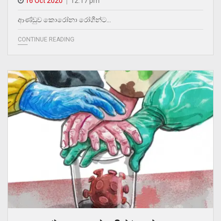
16 Oct 2020
12.17 pm
ආණ්ඩුව කොරෝනා රෝගීන්ට…
CONTINUE READING