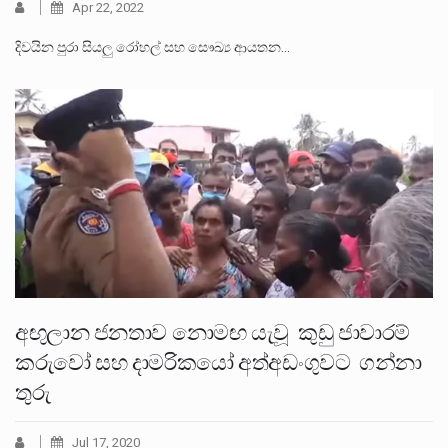
Apr 22, 2022
දිවයින පුරා සියලු රෝහල් සහ සෞඛ්‍ය ආයතන…
අඟුලාන ජනතාව නොමඟ යැවූ කුඩු ජාවාරම්
කරුවෝ සහ දාමරිකයෝ අත්අඩංගුවට ගන්නා
තුරු
Jul 17, 2020