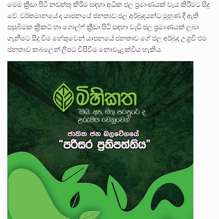
මෙම ක්‍රීඩා පිටි නඩත්තු කිරීම සඳහා අධික ජල ප්‍රමාණයක් වැය කිරීමට සිදු
වේ. වර්තමානයේ ද යාපනයේ ජනතාව ජල අර්බුදයන්ට මුහුණ දී ඇති
පසුබිමක ක්‍රිකට් හා ගොල්ෆ් ක්‍රීඩා පිටි සඳහා වැඩි ජල ප්‍රමාණයක් ලබා
ගැනීමට සිදු වීම හේතුවෙන් යාපනයේ ජනතාව ගේ ජල අර්බුද උග්‍රවී එම
ජනතාව කබලෙන් ලිපට විසිවීම නොවැළක්විය හැකිය.