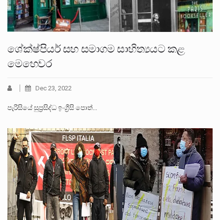
ශේක්ෂ්පියර් සහ සමාගම සාහිත්‍යයට කළ
මෙහෙවර
Dec 23, 2022
පැරිසියේ සුප්‍රසිද්ධ ඉංග්‍රීසි පොත්…