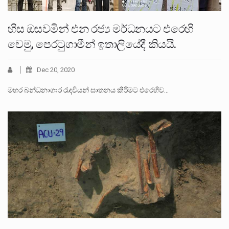
හිස ඔසවමින් එන රජ්‍ය මර්ධනයට එරෙහි
වෙමු, පෙරටුගාමීන් ඉතාලියේදී කියයි.
Dec 20, 2020
මහර බන්ධනාගාර රැඳවියන් ඝාතනය කිරීමට එරෙහිව…