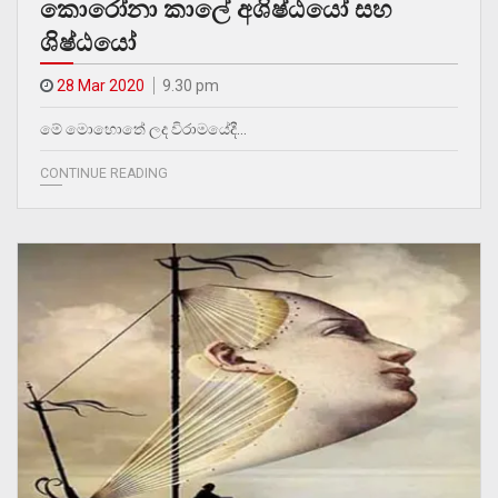
කොරෝනා කාලේ අශිෂ්ඨයෝ සහ
ශිෂ්ඨයෝ
28 Mar 2020
9.30 pm
මේ මොහොතේ ලද විරාමයේදී…
CONTINUE READING