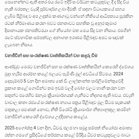
පෙනෙන්නට ඇති අතර එය රටේ ඉදිරි සංවර්ධන කටයුතුවල දී ද සිදු විය
හැකි බරපතල වැරදි පූර්වාදර්ශ ලබා දීමකි. ඒ සඳහා විධායකයේ සහය
ලැබීම පිළිබඳ ව අප උදක්ම කණගාටු වන්නේ නීතියේ ආධිපත්‍යය සුරකින
රටක් නිර්මාණය කරන බවට ජනතාවට සහතික වූ අනුර කුමාර
දිසානායක ජනපතිවරයා ගේ නියෝග මත මෙය සිදු වන නිසාය. එමගින්
රටේ ස්වභාවික සම්පත්වල අනාගත ඉරණම පිළිබඳව අපට සංඥාවක්
ලැබෙන නිසාය.
වනජීවීන් සහ සංරක්ෂණ වෘත්තිකයින් වහ කදුරු වීම
ආණ්ඩුව මෙරට වනජීවීන් සහ සංරක්ෂණ වෘත්තිකයින් කෙරෙහි ද්වේශය
මුදා හැරීම ආරම්භ කළේ බලයට පැමිණි මුල් අවධියේ සිටමය. 2024
දෙසැම්බර් 5 වන දින අමාත්‍ය කේ.ඩී. ලාල්කාන්ත පාර්ලිමේන්තුවේදී
ප්‍රකාශ කළේ ගොවීන්ට තම ඉඩම් වලදී බෝග වලට හානි කරන වන
සතුන්ට එරෙහිව ඕනෑම ක්‍රියාමාර්ගයක් ගැනීමට නිදහස ඇති බවය. එවැනි
වාචාල කතා රජයේ සංරක්ෂණ න්‍යාය පත්‍රය පිළිබඳව මුල සිටම සැකයක්
මතුකළා පමණක් නොව, නීති විරෝධී ක්‍රියාමාර්ග නීත්‍යානුකූල කරමින්
වනජීවීන් කෙරෙහි ද්වේශය උද්දීපනය කළේය.
2025 අගෝස්තු 4 වන දින, ධීවර, ජලජ හා සමුද්‍ර සම්පත් නියෝජ්‍ය අමාත්‍ය
රත්න ගමගේ ප්‍රසිද්ධියේ තර්ජනය කළේ මිරිදිය ධීවර කටයුතුවලට බාධා