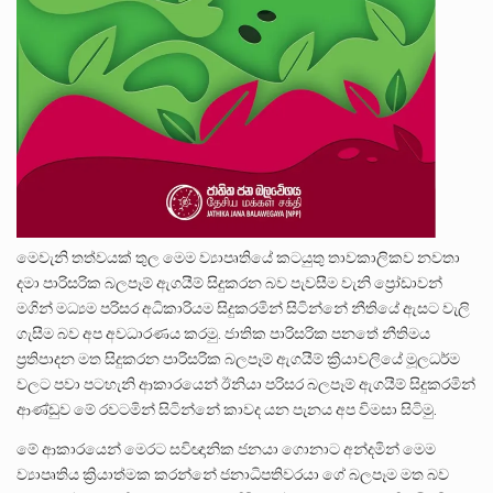
මෙවැනි තත්වයක් තුල මෙම ව්‍යාපෘතියේ කටයුතු තාවකාලිකව නවතා
දමා පාරිසරික බලපෑම් ඇගයීම් සිදුකරන බව පැවසීම වැනි ප්‍රෝඩාවන්
මගින් මධ්‍යම පරිසර අධිකාරියම සිදුකරමින් සිටින්නේ නීතියේ ඇසට වැලි
ගැසීම බව අප අවධාරණය කරමු. ජාතික පාරිසරික පනතේ නීතිමය
ප්‍රතිපාදන මත සිදුකරන පාරිසරික බලපෑම් ඇගයීම් ක්‍රියාවලියේ මූලධර්ම
වලට පවා පටහැනි ආකාරයෙන් ඊනියා පරිසර බලපෑම් ඇගයීම් සිදුකරමින්
ආණ්ඩුව මේ රවටමින් සිටින්නේ කාවද යන පැනය අප විමසා සිටිමු.
මේ ආකාරයෙන් මෙරට සවිඥානික ජනයා ගොනාට අන්දමින් මෙම
ව්‍යාපෘතිය ක්‍රියාත්මක කරන්නේ ජනාධිපතිවරයා ගේ බලපෑම මත බව