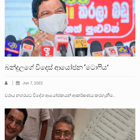
බන්දුලගේ විදෙස් ආයෝජන ‘ටොෆිය’
Jun 7, 2022
වරාය නගරයට විදේශ ආයෝජකයන් ආකර්ෂණය කරගැනීම…