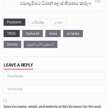
වසාදැමීමට ටිරාන් අලස් තීරණය කරලා
Posted in:
පාරිසරික
ලංකා
TAGS:
featured
news
sri lanka
stories
සුපුන් ළහිරු ප්‍රකාශ්
LEAVE A REPLY
Save my name, email, and website in this browser for the next