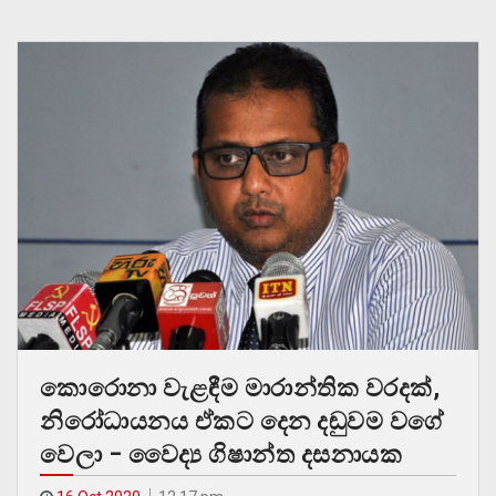
කොරොනා වැළඳීම මාරාන්තික වරදක්,
නිරෝධායනය ඒකට දෙන දඬුවම වගේ
වෙලා – වෛද්‍ය ගිෂාන්ත දසනායක