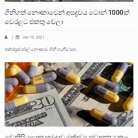
ගිනිගත් නෞකාවෙන් අපද්‍රවය ටොන් 1000ක්
වෙරළට එකතු වෙලා
Jun 13, 2021
එක්ස්ප්‍රස් පර්ල් නෞකාව ගිනි ගැනීම සහ…
වෙනිසියුලානු හමුදාව මත්ද්‍රව්‍ය ප්‍රවාහනය කළ