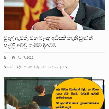
මුදල් ඇමති, මහ බැංකු අධිපති නැති වුණත්
සල්ලි අච්චු ගැසීම දිගටම
Apr 7, 2022
ඊයේ (06) දින පමණක් ශ්‍රී ලංකා මහ බැංකුව රු.…