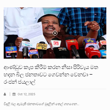
ආණ්ඩුව කැප කිරීම් කරන නිසා පිරිවැය මත
හදන බිල ජනතාවට ගෙවන්න වෙනවා –
රංජන් ජයලාල්
Oct 12, 2025
විදුලි බල ඇමැති ජනතාවගේ මුදලින් තෙල් ගහගෙන…