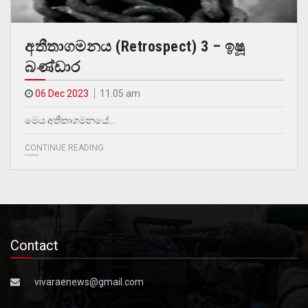
අතීතාගමනය (Retrospect) 3 – ඉෂූ
බණ්ඩාර
06 Dec 2023
11.05 am
මෙය අතීතාගමනයේ…
CONTINUE READING
Contact
vivaraenews@gmail.com