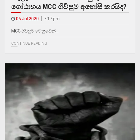
ගෝඨාභය MCC ගිවිසුම අහෝසි කරයිද?
06 Jul 2020
7.17 pm
MCC ගිවිසුම වෙනුවෙන්…
CONTINUE READING