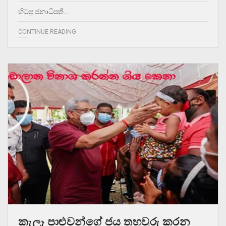
හිටපු ජනාධිපති…
CONTINUE READING
කැලෑ පාළුවන්ගේ ජය තහවුරු කරන