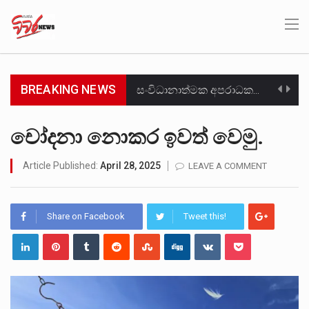
BREAKING NEWS
සංවිධානාත්මක අපරාධකරුවකු වන ලොකු පැටිගේ ප්‍රධාන වෙඩික්කරු බවට සැක කරන ගිං ගඟේ ගිල්වා මරා දමා…
උපරිමාධිකරණ විනිශ්චයකාරවරුන්ගේ හා ඉන් පහළ විනිශ්චයකාරවරුන්ගේ විශ්‍රාම වයස දීර්ඝ කිරීම සඳහා සකස් කර ඇති විසිදෙවන…
චෝදනා නොකර ඉවත් වෙමු.
බන්ධනාගාර රැදවියන් 1,021 දෙනෙකු ඉකුත් වසර පහක කාලය තුලදී (2020 ජනවාරි 01 සිට 2025 දෙසැම්බර්…
Article Published:
April 28, 2025
LEAVE A COMMENT
මහර බන්ධනාගාරයේ අද ඇතිවූ සිද්ධියෙන් තුවාල ලැබූ බව කියන රැඳවියන් ගණන ඉහළ ගොස් තිබේ. ඒ…
Share on Facebook
Tweet this!
අගෝස්තු මස දෙවන ඉරිදා ලිට් රූම් සූම් සංවාදය පැවැත්වෙන්නේ "කතා කරන මහ වැව" නම් නකතාවක්…
ලාල් කාන්ත ඇමතිවරයා අධිකරණ විනිශ්චයකාරවරුන්ගේ විශ්‍රාම යෑමේ වයස සම්බන්ධයෙන් නිහඬව සිටින ලෙස තමාට දැනුම් දුන්…
හිටපු පොලිස්පති පූජිත් ජයසුන්දරට සහ හිටපු ආරක්ෂක අමාත්‍යංශ ලේකම් හේමසිරි ප්‍රනාන්දු විශේෂ ත්‍රිපුද්ගල මහාධිකරණය විසින්…