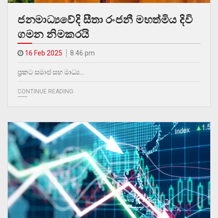
ජනමාධ්‍යවේදි සීතා රංජනී මහත්මිය දිවි
ගමන නිමකරයි
16 Feb 2025
8.46 pm
ප්‍රකට සමාජ සහ මාධ්‍ය…
CONTINUE READING