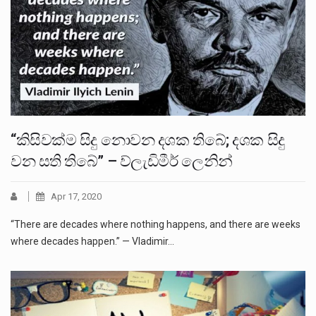
“කිසිවක්ම සිදු නොවන දශක තිබේ; දශක සිදු
වන සති තිබේ” – ව්ලැඩිමීර් ලෙනින්
Apr 17, 2020
“There are decades where nothing happens, and there are weeks
where decades happen.” — Vladimir…