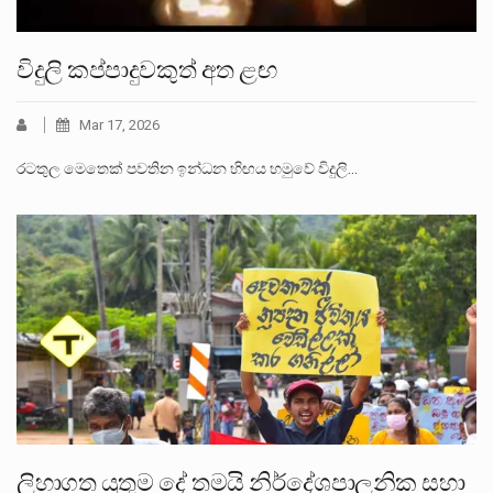
විදුලි කප්පාදුවකුත් අත ළඟ
Mar 17, 2026
රටතුල මෙතෙක් පවතින ඉන්ධන හිඟය හමුවේ විදුලි…
ලිහාගත යුතුම දේ තමයි නිර්දේශපාලනික සහා