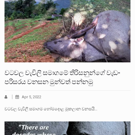
වටවල වැවිලි සමාගමේ තිරිසනුන්ගේ වැඩ-
පරිසරය වනසන මුන්වත් පන්නමු
Apr 5, 2022
වටවල වැවිලි සමාගම හෝමදොළ මූකලාන වනසයි…