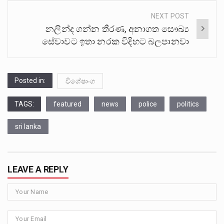
NEXT POST
නලින්ද ගන්න තීරණ, අනාගත සෞඛ්‍ය
සේවාවට ඉතා නරක විදිහට බලපානවා
Posted in:
විශේෂාංග
TAGS:
featured
news
police
politics
sri lanka
LEAVE A REPLY