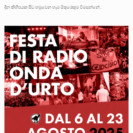
දින කිහිපයක සිට හමුවෙන හැම මිතුරෙකුම විමසන්නේ…