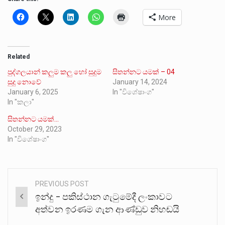
More
Related
පුද්ගලයාන් කලුම කලු හෝ සුදුම
සිතන්නට යමක් – 04
සුදු නොවේ
January 14, 2024
January 6, 2025
In "විශේෂාංග"
In "කලා"
සිතන්නට යමක්…
October 29, 2023
In "විශේෂාංග"
PREVIOUS POST
Post
ඉන්දු – පකිස්ථාන ගැටුමේදී ලංකාවට
navigation
අත්වන ඉරණම ගැන ආණ්ඩුව නිහඬයි