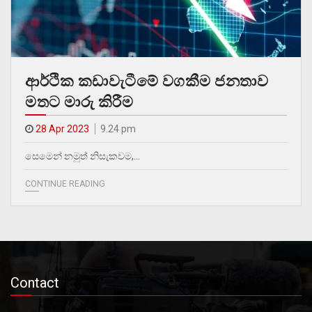
ආර්ථික කඩාවැටීමේ වගකීම ජනතාව
මතට මාරු කිරීම
28 Apr 2023
9.24 pm
සෙමෙන් නමුත් නිසැකවම,…
CONTINUE READING
Contact