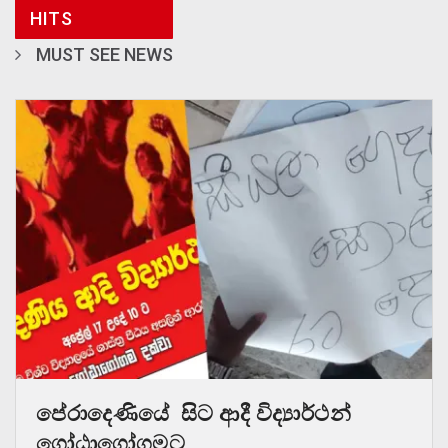
HITS
MUST SEE NEWS
පේරාදෙණියේ සිට ආදී විද්‍යාර්ථන්
ගෝඨාගෝගමට