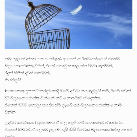
පසුගිය මැයි මස 31 දිනෙන් අවසන් වූ වසර තුළ ලොව පුරා විවිධ තනතුරු නාම වලින්…
මේ, දන්නා හඳුනන ලියන්නකුගේ නන්නාඳුනන අඩවියක සැරිසරා ලද ආස්වාදනීය මොහොතක සිංහාවලෝකනයකි .කෙටි කවියක දිගු බර…
වත්මන් ආණ්ඩුවේ ප්‍රධාන පාර්ශවකරුවා වන ජනතා විමුක්ති පෙරමුණේ කාලයක පටන් තිබුණු ප්‍රධාන සටන් පාඨයක් වූවේ…
තමා තුල පවත්නා හොඳ ගතිගුණ අනෙක් පාර්ශවයන්ගෙන් එසේම
බලාපොරොත්තු වීමත්, එසේ නොවුන කල හිත රිදවා ගැනීමත්,
රිදුනි සිතින් දවස් ගෙවීමත්,
නිශ්ඵලයි.
⚘කෙනෙකු දුකකට කරදරයකදී ඔබේ අවධානය ඉල්ලයි නම්, ඔබේ සවන්
දීම බලාපොරොත්තු වන්නේ නම් නොපමාව ඒ දෙන්න.
එහෙත් ඔබට පෙරලා එය එසේම ලැබේ යයි බලාපොරොත්තු නොම
වන්න.
උදව්ව කවරාකාර වුවද ඔබට ඒ කල හැකි නම් නොපමාව ඒ කරන්න.
එහෙත් ඔබටත් ඒ ලෙසම ලැබේ යැයි කිසි විටෙක බලාපොරොත්තු නොම
වන්න.