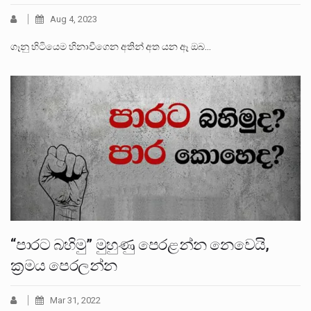
Aug 4, 2023
ගෑනු හිටියෙම හිනාවීගෙන අතින් අත යන ඈ ඔබ…
“පාරට බහිමු” මුහුණු පෙරළන්න නෙවෙයි,
ක්‍රමය පෙරලන්න
Mar 31, 2022