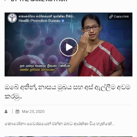
ඔබේ අතින්, නාසය මුඛය සහ අස් ඇල්ලීම අවම
කරමු..
Mar 25, 2020
කොරෝනා වෛරසයෙන් එන්න ඔබට ආරක්ෂා විය හැක්කේ…