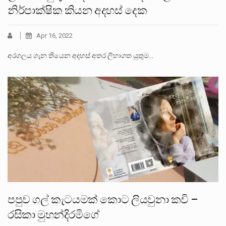
නිර්පාක්ෂික කියන අදහස් දෙක
Apr 16, 2022
අරගලය ගැන තියෙන අදහස් අතර ලිහාගත යුතුම…
පපුව ගල් කැටයමක් කොට ලියවුනා කවි –
රසිකා මුහන්දිරමිගේ