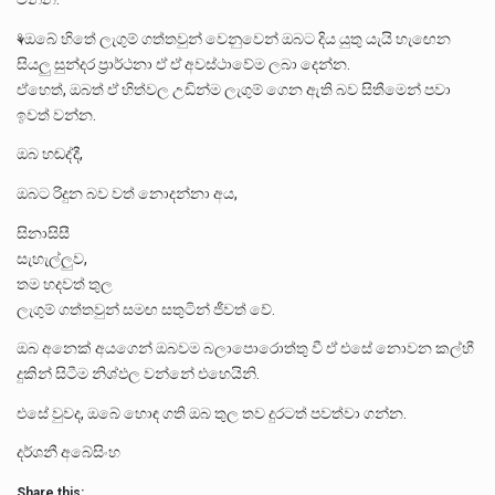
⚘ඔබේ හිතේ ලැගුම් ගත්තවුන් වෙනුවෙන් ඔබට දිය යුතු යැයි හැඟෙන
සියලු සුන්දර ප්‍රාර්ථනා ඒ ඒ අවස්ථාවේම ලබා දෙන්න.
ඒහෙත්, ඔබත් ඒ හිත්වල උඩින්ම ලැගුම් ගෙන ඇති බව සිතීමෙන් පවා
ඉවත් වන්න.
ඔබ හඬද්දී,
ඔබට රිදුන බව වත් නොදන්නා අය,
සිනාසිසී
සැහැල්ලුව,
තම හදවත් තුල
ලැගුම් ගත්තවුන් සමඟ සතුටින් ජීවත් වේ.
ඔබ අනෙක් අයගෙන් ඔබවම බලාපොරොත්තු වී ඒ එසේ නොවන කල්හී
දුකින් සිටීම නිශ්ඵල වන්නේ එහෙයිනි.
එසේ වුවද, ඔබේ හොඳ ගති ඔබ තුල තව දුරටත් පවත්වා ගන්න.
දර්ශනී අබේසිංහ
Share this: