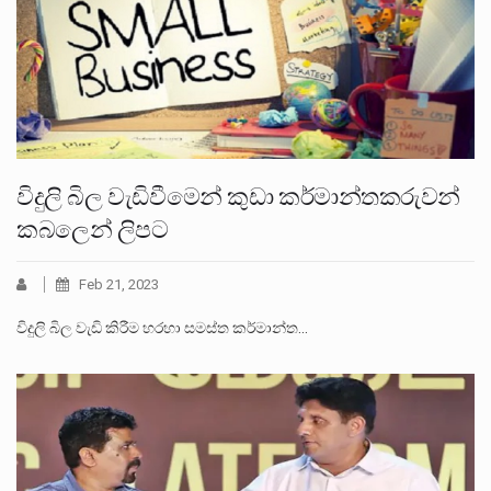
විදුලි බිල වැඩිවීමෙන් කුඩා කර්මාන්තකරුවන්
කබලෙන් ලිපට
Feb 21, 2023
විදුලි බිල වැඩි කිරීම හරහා සමස්ත කර්මාන්ත…