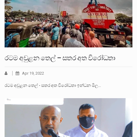
රටම අවුළන තෙල් – සතර අත විරෝධතා
Apr 19, 2022
රටම අවුළන තෙල් - සතර අත විරෝධතා ඉන්ධන මිල…