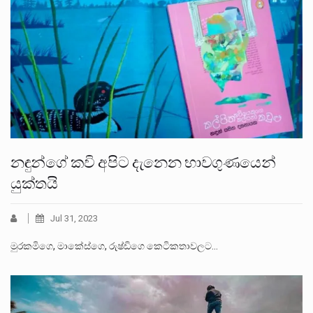
නඳුන්ගේ කවි අපිට දැනෙන භාවගුණයෙන්
යුක්තයි
Jul 31, 2023
මුරකමිගෙ, මාකේස්ගෙ, රුෂ්ඩිගෙ කෙටිකතාවලට…