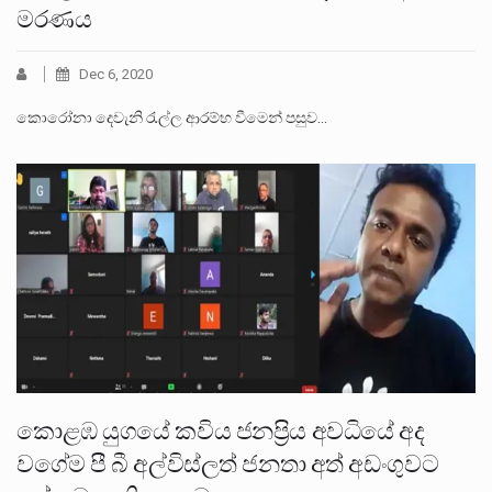
මරණය
Dec 6, 2020
කොරෝනා ‌දෙවැනි රැල්ල ආරම්භ වීමෙන් පසුව…
කොළඹ යුගයේ කවිය ජනප්‍රිය අවධියේ අද
වගේම පී බී අල්විස්ලත් ජනතා අත් අඩංගුවට