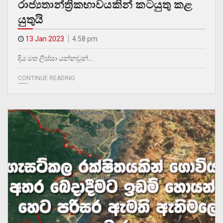
රාජ්‍යතාන්ත්‍රිකභාවයකින් කටයුතු කළ
යුතුයි
13 Jan 2023
4.58 pm
දිය මත ලිස්සා යන්නවුන්…
CONTINUE READING