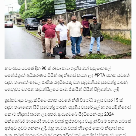
ලාල් කාන්ත ඇමතිවරයා අධිකරණ විනිශ්චයකාරවරුන්ගේ විශ්‍රාම යෑමේ වයස සම්බන්ධයෙන් නිහඬව සිටින ලෙස තමාට දැනුම් දුන්…
2011 වසරේදී දේශපාලන හා මානව හිමිකම් ක්‍රියාකාරීන් වන ලලිත්කුමාර් වීරරාජ් සහ කුගන් මුරුගානන්දන් යාපනයේදී අතුරුදන්…
ගොවියන්ගේ ප්‍රශ්න, ධීවරයන්ගේ ප්‍රශ්න, සෞඛය ප්‍රශ්න, වැටු ප්‍ර්ශ්න, රැකියා විරහිත ප්‍රශ්න මේ සියලු ප්‍රශ්නවලට තනි…
නව රජය යටතේ දින 90 ක් රඳවා තබා ගැනීමෙන් පසු මාතලේ
මහේස්ත්‍රාත් අධිකරණය විසින් අද නිදහස් කරන ලද #PTA පනත යටතේ
රඳවා තබාගත් දෙමල ජාතික රැඳවියෙකු වන සුබ්‍රමනියම් සුවේන්ද්‍ර රාජන්,
මහනුවර මහජන කවුන්සිලයේ සාමාජිකයින් විසින් පිලිගන්නා ලදී.
ත්‍රස්තවාදය වැළැක්වීමේ පනත යටතේ නීති විරෝධී ලෙස වසර 15 ක්
රඳවා තබාගෙන සිටි සුවේන්ද්‍ර රාජන්, පසුගිය වසරේ මුල් භාගයේදී නිදොස්
කොට නිදහස් කරන ලද අතර, ආරුගම්බේ සිද්ධියෙන් පසු 2024
ඔක්තෝබර් මාසයේදී නැවත වරක් ත්‍රස්තවාදය වැළැක්වීමේ පනත යටතේ
අත්අඩංගුවට ගන්නා ලදී. ඔහු නැවත වරක් නිදොස් කොට නිදහස් කර
ඇත, නමුත් මාසයේ සෑම අවසාන ඉරිදාවකම පොලිස් ස්ථානයට ගොස්