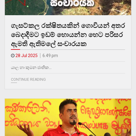
ගැසට්කල රක්ෂිතයකින් ගොවියන් අතර
බෙදාදීමට ඉඩම් හොයන්න හෙට පරිසර
ඇමති ඇතිමලේ සංචාරයක
28 Jul 2025
6.49 pm
යාල හා කුමන ජාතික…
CONTINUE READING