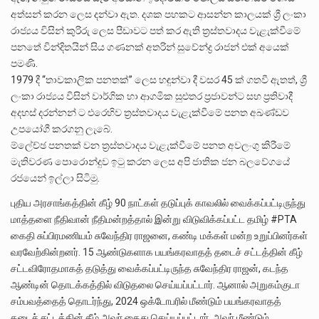
අත්සන් කරන ලෙස දන්වා ඇත. දශක පහකට ආසන්න කාලයක් ශ්‍රී ලංකා
රාජ්‍යය විසින් කුරිරු ලෙස පීඩාවට පත් කර ඇති ත්‍රස්තවාදය වැළැක්වීමේ
පනතේ වින්දිතයින් සිය ගණනක් අතරින් සුවේන්ද්‍ර රාජන් එක් අයෙක්
පමණි.
1979 දී “තාවකාලික පනතක්” ලෙස හඳුන්වා දී වසර 45 ක් ගතවී ඇතත්, ශ්‍රී
ලංකා රාජ්‍යය විසින් වාර්ගික හා ආගමික සුළුතර ප්‍රජාවන්ට සහ ප්‍රතිවාදී
අදහස් දරන්නන් ට එරෙහිව ත්‍රස්තවාදය වැළැක්වීමේ පනත අඛණ්ඩව
උපයෝගී කරගනු ලැබේ.
ම්ලේච්ඡ පනතක් වන ත්‍රස්තවාදය වැළැක්වීමේ පනත අවලංගු කිරීමේ
මැතිවරණ පොරොන්දුව ඉටු කරන ලෙස අපි ජාතික ජන බලවේගයේ
රජයෙන් ඉල්ලා සිටිමු.
புதிய அரசாங்கத்தின் கீழ் 90 நாட்கள் தடுப்புக் காவலில் வைக்கப்பட்டிருந்து
மாத்தளை நீதிவான் நீதிமன்றத்தால் இன்று விடுவிக்கப்பட்ட தமிழ் #PTA
கைதி சுப்பிரமணியம் சுவேந்திர ராஜனை, கண்டி மக்கள் மன்ற உறுப்பினர்கள்
வரவேற்கின்றனர். 15 ஆண்டுகளாக பயங்கரவாதத் தடைச் சட்டத்தின் கீழ்
சட்டவிரோதமாகத் தடுத்து வைக்கப்பட்டிருந்த சுவேந்திர ராஜன், கடந்த
ஆண்டின் தொடக்கத்தில் விடுதலை செய்யப்பட்டார். ஆனால் அறுகம்குடா
சம்பவத்தைத் தொடர்ந்து, 2024 ஒக்டோபரில் மீண்டும் பயங்கரவாதத்
தடைச் சட்டத்தின் கீழ் அவர் கைது செய்யப்பட்டார். அவர் மீண்டும்