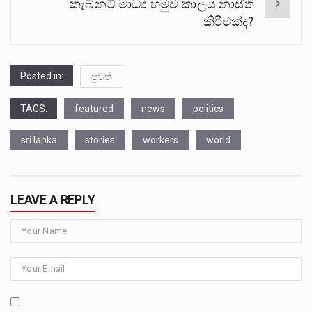
කැබිනට් මාධ්‍ය හමුව කාලය නාස්ති
කිරීමක්ද?
Posted in:
පුවත්
TAGS:
featured
news
politics
sri lanka
stories
workers
world
LEAVE A REPLY