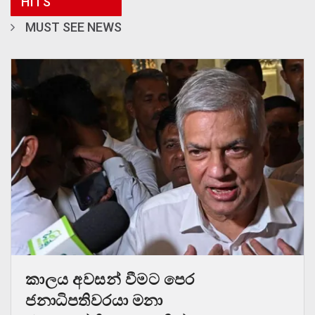
HITS
MUST SEE NEWS
කාලය අවසන් වීමට පෙර
ජනාධිපතිවරයා මනා