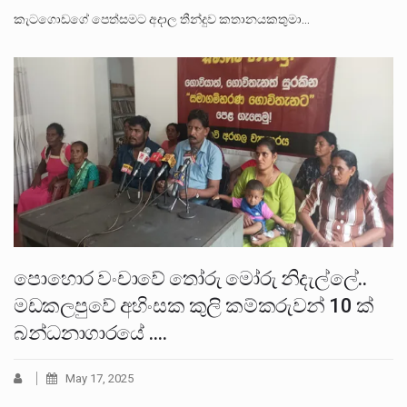
කැටගොඩගේ පෙත්සමට අදාල තීන්දුව කතානයකතුමා…
පොහොර වංචාවේ තෝරු මෝරු නිදැල්ලේ..
මඩකලපුවේ අහිංසක කුලි කම්කරුවන් 10 ක්
බන්ධනාගාරයේ ….
May 17, 2025