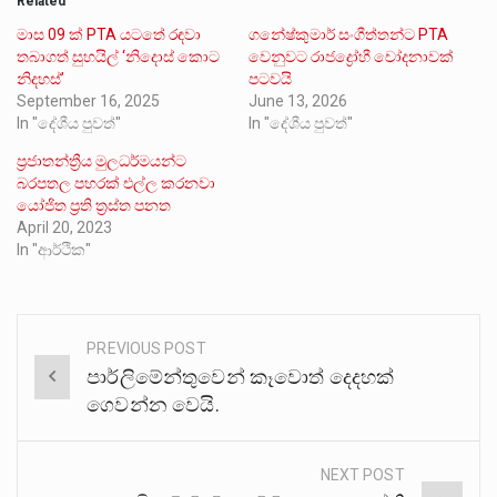
Related
මාස 09 ක් PTA යටතේ රඳවා
ගනේෂ්කුමාර් සංගීත්තන්ට PTA
තබාගත් සුහයිල් ‘නිදොස් කොට
වෙනුවට රාජද්‍රෝහී චෝදනාවක්
නිදහස්’
පටවයි
September 16, 2025
June 13, 2026
In "දේශීය පුවත්"
In "දේශීය පුවත්"
ප්‍රජාතන්ත්‍රීය මුලධර්මයන්ට
බරපතල පහරක් එල්ල කරනවා
යෝජිත ප්‍රති ත්‍රස්ත පනත
April 20, 2023
In "ආර්ථික"
PREVIOUS POST
Post
පාර්ලිමේන්තුවෙන් කෑවොත් දෙදහක්
navigation
ගෙවන්න වෙයි.
NEXT POST