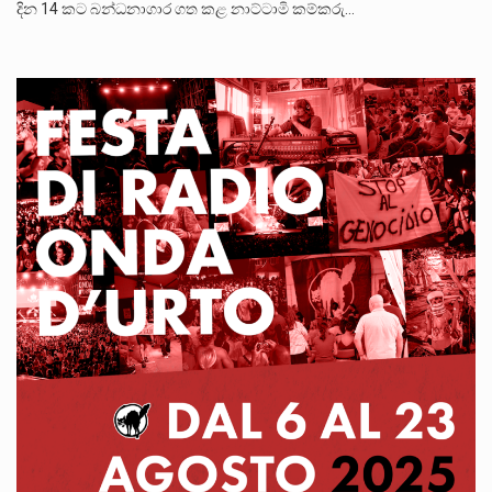
දින 14 කට බන්ධනාගාර ගත කළ නාට්‍ටාමි කම්කරු…