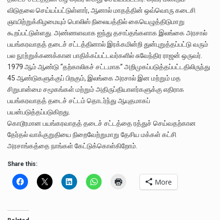
விடுதலை செய்யப்பட்டுள்ளார், ஆனால் மாதத்தின் ஒவ்வொரு கடைசி
ஞாயிற்றுக்கிழமையும் பொலிஸ் நிலையத்தில் கையெழுத்திடுமாறு
கூறப்பட்டுள்ளது. அண்ணளவாக ஐந்து தசாப்தங்களாக இலங்கை அரசால்
பயங்கரவாதத் தடைச் சட்டத்தினால் இரக்கமின்றி துன்புறுத்தப்பட்டு வரும்
பல நூற்றுக்கணக்கான பாதிக்கப்பட்டவர்களில் சுவேந்திர ராஜன் ஒருவர்.
1979 ஆம் ஆண்டு “தற்காலிகச் சட்டமாக” அறிமுகப்படுத்தப்பட்டதிலிருந்து
45 ஆண்டுகளுக்குப் பிறகும், இலங்கை அரசால் இன மற்றும் மத
சிறுபான்மை சமூகங்கள் மற்றும் அதிருப்தியாளர்களுக்கு எதிராக
பயங்கரவாதத் தடைச் சட்டம் தொடர்ந்து ஆயுதமாகப்
பயன்படுத்தப்படுகிறது.
கொடூரமான பயங்கரவாதத் தடைச் சட்டத்தை ரத்துச் செய்வதற்கான
தேர்தல் வாக்குறுதியை நிறைவேற்றுமாறு தேசிய மக்கள் கட்சி
அரசாங்கத்தை நாங்கள் கேட்டுக்கொள்கிறோம்.
Share this:
More