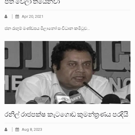
පත් වෙලා තියෙනවා
Apr 20, 2021
ජන රැඟුම් මණ්ඩපය මිලානෝ සංවිධාන කමිටුව…
රනිල් රාජපක්ෂ කැටගොඩ කුමන්ත්‍රණය පරදියි
Aug 8, 2023