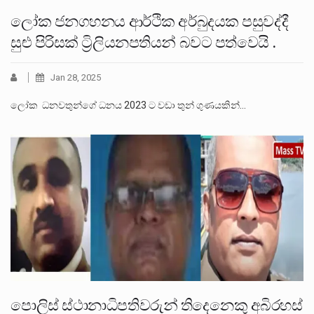
ලෝක ජනගහනය ආර්ථික අර්බුදයක පසුවද්දී
සුළු පිරිසක් ට්‍රිලියනපතියන් බවට පත්වෙයි .
Jan 28, 2025
ලෝක ධනවතුන්ගේ ධනය 2023 ට වඩා තුන් ගුණයකින්…
පොලිස් ස්ථානාධිපතිවරුන් තිදෙනෙකු අබිරහස්