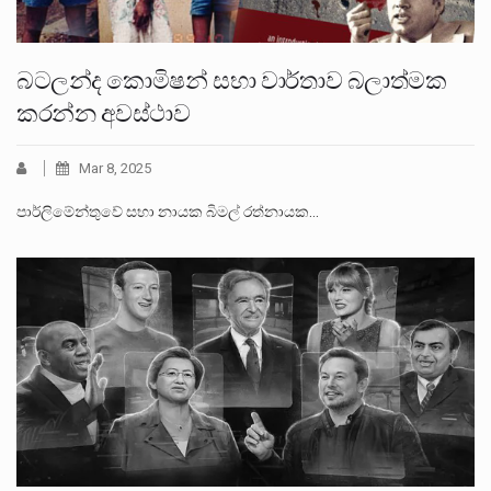
බටලන්ද කොමිෂන් සභා වාර්තාව බලාත්මක
කරන්න අවස්ථාව
Mar 8, 2025
පාර්ලිමේන්තුවේ සභා නායක බිමල් රත්නායක…