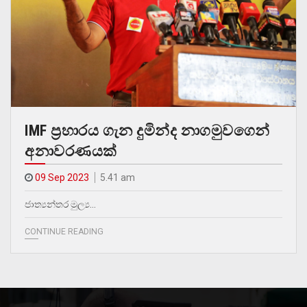
IMF ප්‍රහාරය ගැන දුමින්ද නාගමුවගෙන්
අනාවරණයක්
09 Sep 2023
5.41 am
ජාත්‍යන්තර මුල්‍ය…
CONTINUE READING