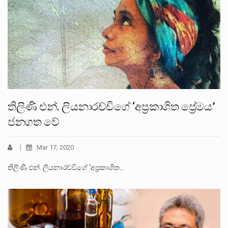
තිලිණි එන්. ලියනාරච්චිගේ ‘අප්‍රකාශිත ප්‍රේමය’
ජනගත වේ
Mar 17, 2020
තිලිණි එන්. ලියනාරච්චිගේ ‘අප්‍රකාශිත…