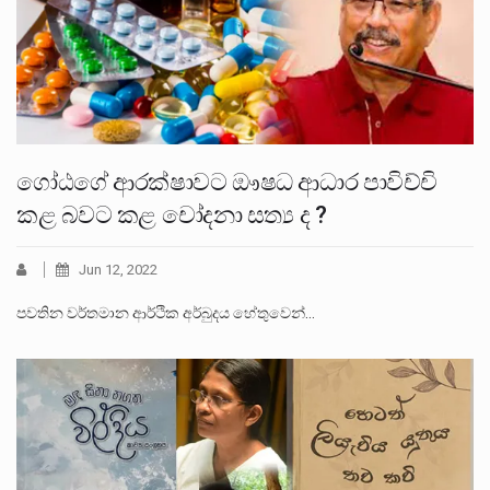
ගෝඨගේ ආරක්ෂාවට ඖෂධ ආධාර පාවිච්චි
කළ බවට කළ චෝදනා සත්‍ය ද ?
Jun 12, 2022
පවතින වර්තමාන ආර්ථික අර්බුදය හේතුවෙන්…