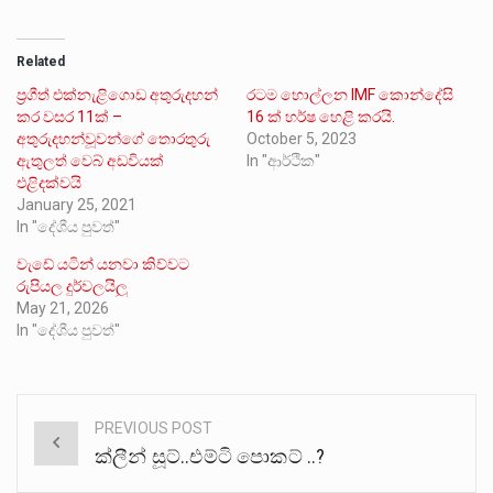
Related
ප්‍රගීත් එක්නැළිගොඩ අතුරුදහන්
රටම හොල්ලන IMF කොන්දේසි
කර වසර 11ක් –
16 ක් හර්ෂ හෙළි කරයි.
අතුරුදහන්වූවන්ගේ තොරතුරු
October 5, 2023
ඇතුලත් වෙබ් අඩවියක්
In "ආර්ථික"
එළිදක්වයි
January 25, 2021
In "දේශීය පුවත්"
වැඩේ යටින් යනවා කිව්වට
රුපියල දුර්වලයිලු
May 21, 2026
In "දේශීය පුවත්"
PREVIOUS POST
Post
ක්ලීන් සූට්..එම්ටි පොකට් ..?
navigation