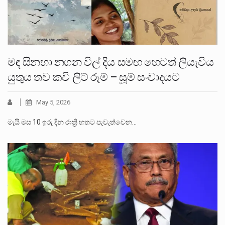
මඳ සිනහා නගන විල් දිය සමඟ හෙටත් ලියැවිය
යුතුය තව කවි ලිට් රූම් – සූම් සංවාදයට
May 5, 2026
මැයි මස 10 ඉරු දින රාත්‍රි හතට පැවැත්වෙන…