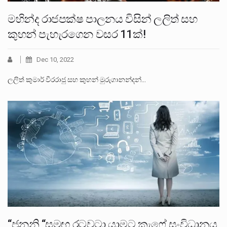
මහින්ද රාජපක්ෂ පාලනය විසින් ලලිත් සහ
කුහන් පැහැරගෙන වසර 11ක්!
Dec 10, 2022
ලලිත් කුමාර් වීරරාජු සහ කුහන් මුරුගානන්දන්…
“ජනනි “සමඟ රටවටා යාමට කැෆේ සංවිධානය