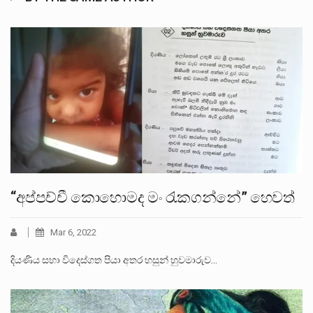
“අප්පච්චී කොහොමද මං රැකගන්නේ” හෙවත්
Mar 6, 2022
දියණිය සහා විදෙස්ගත පියා අතර හසුන් හුවමාරුව…