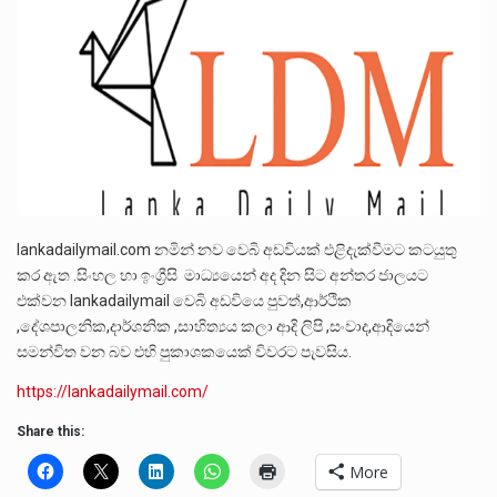
පසුගිය මැයි මස 31 දිනෙන් අවසන් වූ වසර තුළ ලොව පුරා විවිධ තනතුරු නාම වලින්…
මේ, දන්නා හඳුනන ලියන්නකුගේ නන්නාඳුනන අඩවියක සැරිසරා ලද ආස්වාදනීය මොහොතක සිංහාවලෝකනයකි .කෙටි කවියක දිගු බර…
වත්මන් ආණ්ඩුවේ ප්‍රධාන පාර්ශවකරුවා වන ජනතා විමුක්ති පෙරමුණේ කාලයක පටන් තිබුණු ප්‍රධාන සටන් පාඨයක් වූවේ…
lankadailymail.com නමින් නව වෙබි අඩවියක් එළිදැක්වීමට කටයුතු
කර ඇත .සිංහල හා ඉංග්‍රීසි මාධ්‍යයෙන් අද දින සිට අන්තර ජාලයට
එක්වන lankadailymail වෙබි අඩවියෙ පුවත්,ආර්ථික
,දේශපාලනික,දාර්ශනික ,සාහිත්‍යය කලා ආදි ලිපි ,සංවාද,ආදියෙන්
සමන්විත වන බව එහි පුකාශකයෙක් විවරට පැවසිය.
https://lankadailymail.com/
Share this:
More