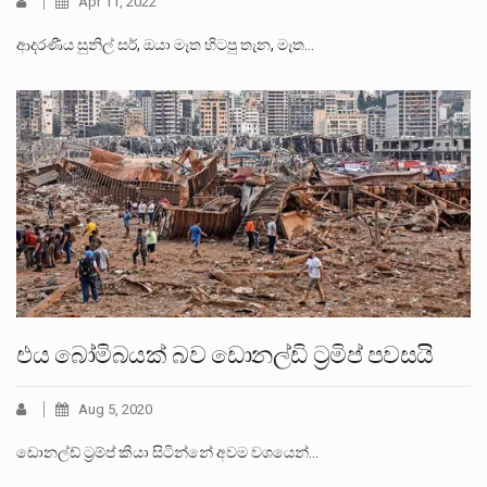
Apr 11, 2022
ආදරණීය සුනිල් සර්, ඔයා මෑත හිටපු තැන, මෑත…
එය බෝමිබයක් බව ඩොනල්ඩි ට්‍රමිප් පවසයි
Aug 5, 2020
ඩොනල්ඩ් ට්‍රම්ප් කියා සිටින්නේ අවම වශයෙන්…