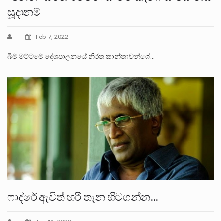
සූදානම්
Feb 7, 2022
බිම් මට්ටමේ දේශපාලනයේ නිරත කාන්තාවන්ගේ…
ෆාද්රේ ඇවිත් හරි තැන හිටගන්න…