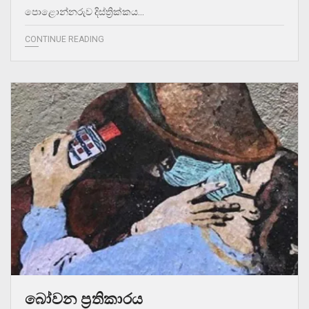
පොළොන්නරුව දිස්ත්‍රික්කය…
CONTINUE READING
බෝවන ප්‍රතිකාරය