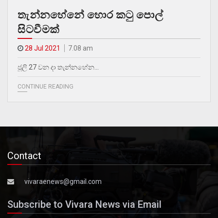
තැන්නහේනේ හොර කටු පොල්
සිටවීමක්
28 Jul 2021
7.08 am
ජූලි 27 වන දා තැන්නහේන…
CONTINUE READING
Contact
vivaraenews@gmail.com
Subscribe to Vivara News via Email