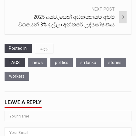
NEXT POST
2025 අයවැයෙන් අධ්‍යාපනයට අවම
වශයෙන් 3% ඉල්ලා අන්තරේ උද්ඝෝෂණය
Posted in:
කලා
TAGS:
news
politics
sri lanka
stories
workers
LEAVE A REPLY