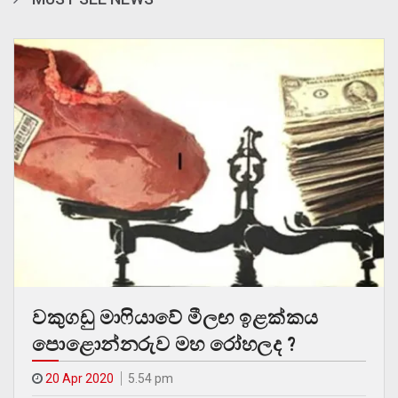
වකුගඩු මාෆියාවේ මීලඟ ඉළක්කය
පොළොන්නරුව මහ රෝහලද ?
20 Apr 2020
5.54 pm