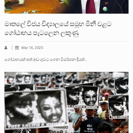
මාතලේ විජය විද්‍යාලයේ සමූහ මිනී වළට
ගෝඨාභය පැටලෙන ලකුණු
Mar 16, 2025
ගෝඨාභයත් අත් අඩංගුවට ගෙන විමර්ශන දියත්…