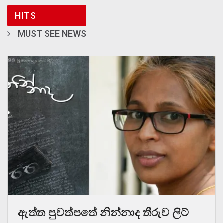
HITS
MUST SEE NEWS
ඇත්ත පුවත්පතේ නින්නාද තීරුව ලිට්