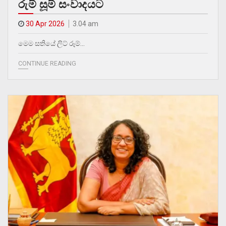
රුම් සූම් සංවාදයට
30 Apr 2026
3.04 am
මෙම සතියේ ලිට් රූම්…
CONTINUE READING