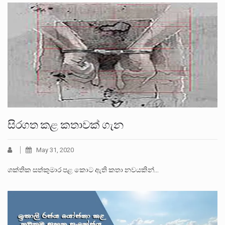
සිරගත කළ කතාවක් ගැන
May 31, 2020
ශක්තික සත්කුමාර පළ කොට ඇති කතා නවයකින්…