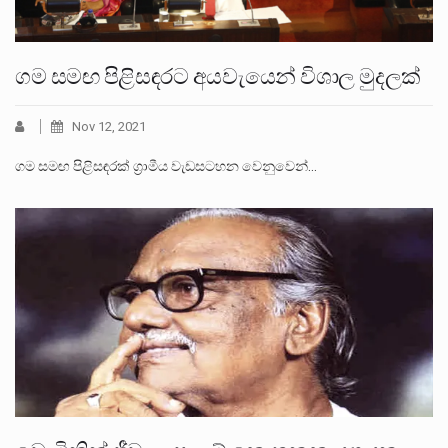
ගම සමඟ පිළිසඳරට අයවැයෙන් විශාල මුදලක්
Nov 12, 2021
ගම සමඟ පිළිසඳරක් ග්‍රාමීය වැඩසටහන වෙනුවෙන්…