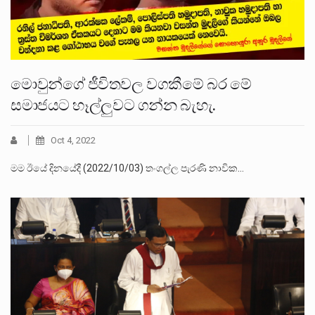
මොවුන්ගේ ජීවිතවල වගකීමේ බර මේ
සමාජයට හෑල්ලුවට ගන්න බැහැ.
Oct 4, 2022
මම ඊයේ දිනයේදී (2022/10/03) තංගල්ල පැරණි නාවික…