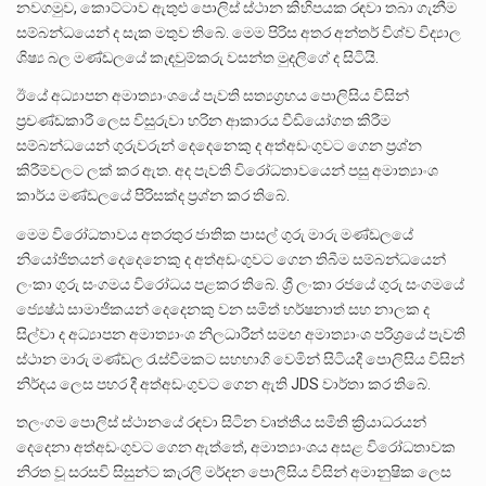
නවගමුව, කොට්ටාව ඇතුළු පොලිස් ස්ථාන කිහිපයක රඳවා තබා ගැනීම
සම්බන්ධයෙන් ද සැක මතුව තිබේ. මෙම පිරිස අතර අන්තර් විශ්ව විද්‍යාල
ශිෂ්‍ය බල මණ්ඩලයේ කැඳවුම්කරු වසන්ත මුදලිගේ ද සිටියි.
ඊයේ අධ්‍යාපන අමාත්‍යාංශයේ පැවති සත්‍යග්‍රහය පොලිසිය විසින්
ප්‍රචණ්ඩකාරී ලෙස විසුරුවා හරින ආකාරය වීඩියෝගත කිරීම
සම්බන්ධයෙන් ගුරුවරුන් දෙදෙනෙකු ද අත්අඩංගුවට ගෙන ප්‍රශ්න
කිරීම්වලට ලක් කර ඇත. අද පැවති විරෝධතාවයෙන් පසු අමාත්‍යාංශ
කාර්ය මණ්ඩලයේ පිරිසක්ද ප්‍රශ්න කර තිබේ.
මෙම විරෝධතාවය අතරතුර ජාතික පාසල් ගුරු මාරු මණ්ඩලයේ
නියෝජිතයන් දෙදෙනෙකු ද අත්අඩංගුවට ගෙන තිබීම සම්බන්ධයෙන්
ලංකා ගුරු සංගමය විරෝධය පළකර තිබේ. ශ්‍රී ලංකා රජයේ ගුරු සංගමයේ
ජ්‍යෙෂ්ඨ සාමාජිකයන් දෙදෙනකු වන සමිත් හර්ෂනාත් සහ නාලක ද
සිල්වා ද අධ්‍යාපන අමාත්‍යාංශ නිලධාරීන් සමඟ අමාත්‍යාංශ පරිශ්‍රයේ පැවති
ස්ථාන මාරු මණ්ඩල රැස්වීමකට සහභාගි වෙමින් සිටියදී පොලිසිය විසින්
නිර්දය ලෙස පහර දී අත්අඩංගුවට ගෙන ඇති JDS වාර්තා කර තිබේ.
තලංගම පොලිස් ස්ථානයේ රඳවා සිටින වෘත්තීය සමිති ක්‍රියාධරයන්
දෙදෙනා අත්අඩංගුවට ගෙන ඇත්තේ, අමාත්‍යාංශය අසළ විරෝධතාවක
නිරත වූ සරසවි සිසුන්ට කැරලි මර්දන පොලිසිය විසින් අමානුෂික ලෙස