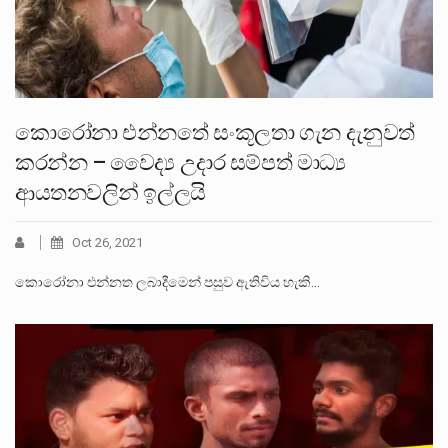
කොරෝනා එන්නතේ සංකූලතා ගැන දැනුවත්
කරන්න – වෛද්‍ය උදාර සම්පත් මාධ්‍ය
ආයතනවලින් ඉල්ලයි
Oct 26, 2021
කොරෝනා එන්නත ලබාදීමෙන් පසුව ඇතිවිය හැකි…