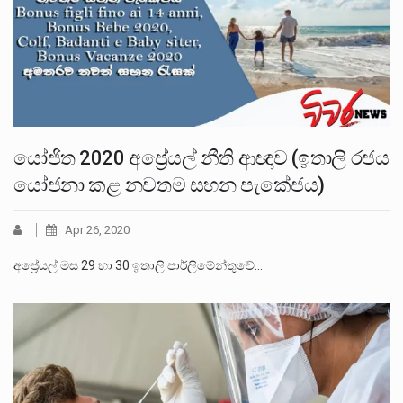
යෝජිත 2020 අප්‍රේයල් නීති ආඥාව (ඉතාලි රජය
යෝජනා කළ නවතම සහන පැකේජය)
Apr 26, 2020
අප්‍රේයල් මස 29 හා 30 ඉතාලි පාර්ලිමේන්තුවේ…