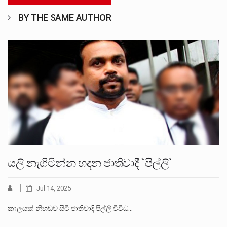
BY THE SAME AUTHOR
යලි නැගිටින්න හදන ජාතිවාදී `පිල්ලි`
Jul 14, 2025
කාලයක් නිහඬව සිටි ජාතිවාදී පිල්ලි විවිධ…