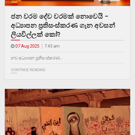
ජන වරම දේව වරමක් නොවෙයි –
අධ්‍යාපන ප්‍රතිසංස්කරණ ගැන අවසන්
ලියවිල්ලක් කෝ?
07 Aug 2025
7.43 am
නව අධ්‍යාපන ප්‍රතිසංස්කරණ…
CONTINUE READING