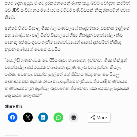
පහර දෙන අයුරු ජංගම දුරකථනයෙන් රූගත කළ බවට චෝදනා කරමින්
බව JDS සංවිධානය ඊයේ සවස ට්විටර් පණිවිඩයක් නිකුත්කරමින් පවසා
තිබේ.
අන්තර් විශ්ව විද්‍යාල ශිෂ්‍ය බල මණ්ඩලයේ කැඳවුම්කරු වසන්ත මුදලිගේ
සහ බෞද්ධ හා පාලි විශ්ව විද්‍යාලයේ ශිෂ්‍ය භික්ෂූන් වහන්සේලා කීප
දෙනකු අත්අඩංගුවට ගැනීම සම්බන්ධයෙන් අදහස් දක්වමින් නීතිඥ
නුවන් බෝපගේ මෙසේ පැවසිය.
“පොලීසි ගණනාවක මේ පිරිස රඳවා තබාගෙන ඉන්නවා. ශිෂ්‍ය භික්ෂූන්
වහන්සේලා බස් රථයක තබාගෙන දරුණු ලෙස පහර දුන්නා කියලා
වාර්තා වෙනවා. වසන්ත මුදලිගේ ගේ ජීවිතය අවදානම්. මේ සියලු
දෙනාවම එක තැනක රඳවා තබාගැනීමේ හැකියාව තියෙද්දි කණ්ඩායම්
කණ්ඩායම් තැන් තැන්වල රඳවාගෙන තිබෙනවා. එක බරපතළ සැකයක්
මතු කරන කරුණක්.”
Share this:
More