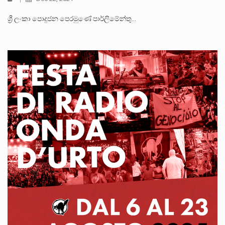
ශ්‍රී ලංකා පොදුජන පෙරමුණේ පාර්ලිමේන්තු…