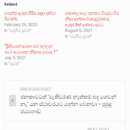
Related
වසන්ත ඇතුළු පිරිස සඳුදා දක්වා
කොතලාවල පනතට විරුද්ධ වීම
රිමාන්ඩ්
නිසා අන්තරේ කැඳවුම්කරු
February 24, 2023
ඇතුළු 5ක් අත්අඩංගුවට
In "දේශීය පුවත්"
August 6, 2021
In "දේශීය පුවත්"
“ප්‍රීතියෙන් අමතා ඔබ ඉල්ලන
රටේ අධ්‍යාපන නිදහස මෙයද ? “
July 9, 2021
In "පුවත්"
PREVIOUS POST
Post
ජනතාවටත් ‘මැතිවරණ නැත්තම් බදු ගෙවන්
navigation
නෑ’ යන ස්ථාවරයට යන්න වෙනවා – පුබුදු
ජයගොඩ
NEXT POST