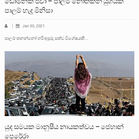
ඩොමිනික් ජීවා – පාලම් නොතකන යුගයක
පාලම් හැදූ මිනිසා
Jan 30, 2021
පාලම් තනන්නෝ හරි අපූරු සත්ව විශේෂයකි.…
යුද සමයක මානුෂීය නායකත්වය – ජෙහාන්
පෙරේරා