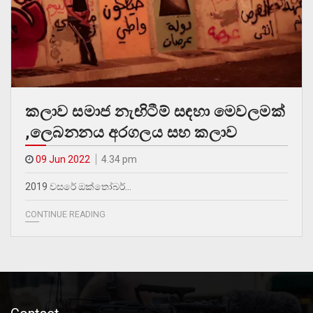
කලාව සමාජ නැඟිටීම් සඳහා මෙවලමක්
,ලෙබනනය අරගලය සහ කලාව
09 Jun 2022
4.34 pm
2019 ව‍සරේ ඔක්තෝබර්…
CONTINUE READING