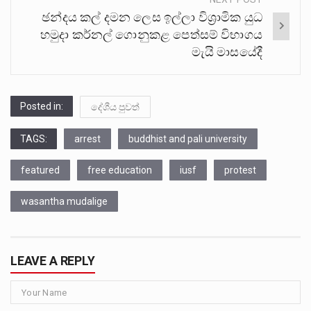
ඡන්දය කල් දමන ලෙස ඉල්ලා විශ්‍රාමික යුධ
හමුදා කර්නල් ගොනුකළ පෙත්සම් විභාගය
මැයි මාසයේදී
Posted in:
දේශීය පුවත්
TAGS:
arrest
buddhist and pali university
featured
free education
iusf
protest
wasantha mudalige
LEAVE A REPLY