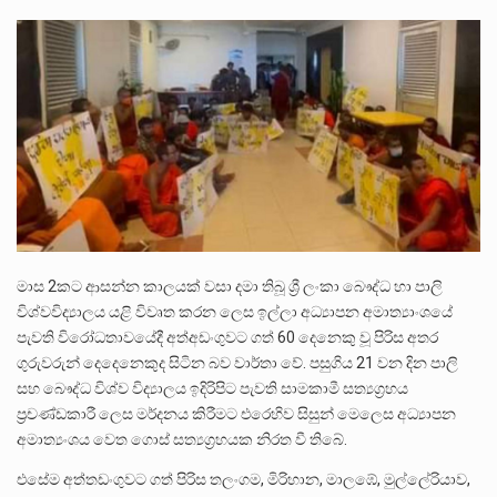
පසුගිය මැයි මස 31 දිනෙන් අවසන් වූ වසර තුළ ලොව පුරා විවිධ තනතුරු නාම වලින්…
මේ, දන්නා හඳුනන ලියන්නකුගේ නන්නාඳුනන අඩවියක සැරිසරා ලද ආස්වාදනීය මොහොතක සිංහාවලෝකනයකි .කෙටි කවියක දිගු බර…
වත්මන් ආණ්ඩුවේ ප්‍රධාන පාර්ශවකරුවා වන ජනතා විමුක්ති පෙරමුණේ කාලයක පටන් තිබුණු ප්‍රධාන සටන් පාඨයක් වූවේ…
මාස 2කට ආසන්න කාලයක් වසා දමා තිබූ ශ්‍රී ලංකා බෞද්ධ හා පාලි
විශ්වවිද්‍යාලය යළි විවෘත කරන ලෙස ඉල්ලා අධ්‍යාපන අමාත්‍යාංශයේ
පැවති විරෝධතාවයේදී අත්අඩංගුවට ගත් 60 දෙනෙකු වූ පිරිස අතර
ගුරුවරුන් දෙදෙනෙකුද සිටින බව වාර්තා වේ. පසුගිය 21 වන දින පාලි
සහ බෞද්ධ විශ්ව විද්‍යාලය ඉදිරිපිට පැවති සාමකාමී සත්‍යග්‍රහය
ප්‍රචණ්ඩකාරී ලෙස මර්දනය කිරීමට එරෙහිව සිසුන් මෙලෙස අධ්‍යාපන
අමාත්‍යංශය වෙත ගොස් සත්‍යග්‍රහයක නිරත වී තිබේ.
එසේම අත්තඩංගුවට ගත් පිරිස තලංගම, මිරිහාන, මාලඹේ, මුල්ලේරියාව,