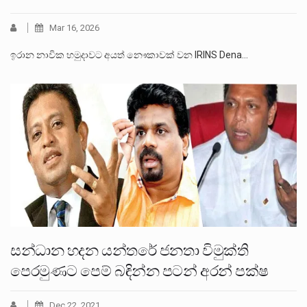
Mar 16, 2026
ඉරාන නාවික හමුදාවට අයත් නෞකාවක් වන IRINS Dena…
සන්ධාන හදන යන්තරේ ජනතා විමුක්ති
පෙරමුණට පෙම් බඳින්න පටන් අරන් පක්ෂ
Dec 22, 2021