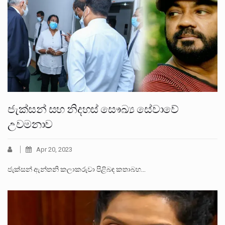
ජැක්සන් සහ නිදහස් සෞඛ්‍ය සේවාවේ
උවමනාව
Apr 20, 2023
ජැක්සන් ඇන්තනි කලාකරුවා පිළිබඳ කතාබහ…