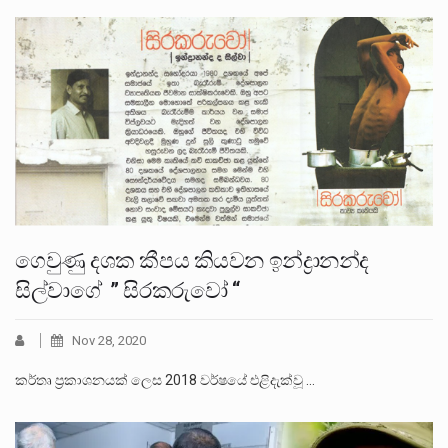
ගෙවුණු දශක කීපය කියවන ඉන්ද්‍රානන්ද
සිල්වාගේ ” සිරකරුවෝ “
Nov 28, 2020
කර්තෘ ප්‍රකාශනයක් ලෙස 2018 වර්ෂයේ එළිදැක්වූ …