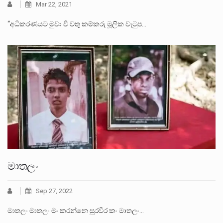
Mar 22, 2021
“අධිකරණයට මුවා වී වතු කම්කරු මූලික වැටුප…
මාතලං
Sep 27, 2022
මාතලං මාතලං මං කරන්නෙ සූරවීර කං මාතලං…