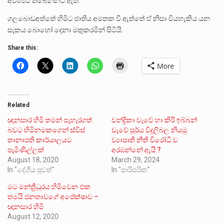
අවශ්‍යව තිබෙන්නට ඇත.
ගලබොඩඅත්තේ හිමිට ජාතිය අමතක වී ඇත්තේ ඒ නිසා වියහැකිය යන
සැකය බොහෝ දෙනා මතුකරමින් සිටියි.
Share this:
More
Related
ඥානසාර හිමි තමන් පැහැරගත්
චන්ද්‍රිකා වැවේ හා කිරි ඉබ්බන්
බවට හිමිනමකගෙන් ස්විස්
වැවේ සූර්ය විදුලිබල නියමු
තානාපති කාර්යාලයට
ව්‍යාපෘති නීති විරෝධී ව
පැමිණිල්ලක්
අරඹන්නේ ඇයි ?
August 18, 2020
March 29, 2024
In "දේශීය පුවත්"
In "පාරිසරික"
මට මන්ත්‍රීධූරය හිමිවෙන එක
තමයි ජනතාවගේ අපේක්ෂාව –
ඥානසාර හිමි
August 12, 2020