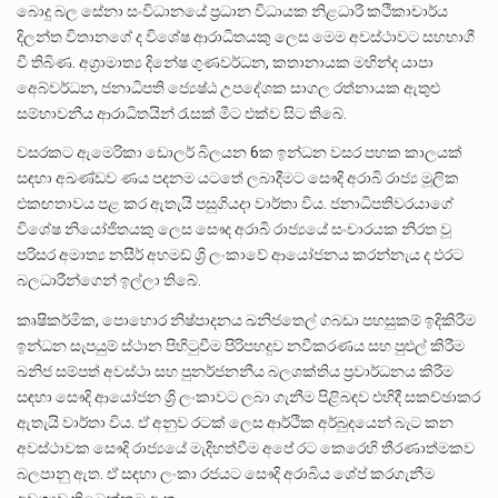
බොදු බල සේනා සංවිධානයේ ප්‍රධාන විධායක නිළධාරී කථිකාචාර්ය
දිලන්ත විතානගේ ද විශේෂ ආරාධිතයකු ලෙස මෙම අවස්ථාවට සහභාගී
වී තිබිණ. අග්‍රාමාත්‍ය දිනේෂ ගුණවර්ධන, කතානායක මහින්ද යාපා
අෙබ්වර්ධන, ජනාධිපති ජ්‍යෙෂ්ඨ උපදේශක සාගල රත්නායක ඇතුළු
සම්භාවනීය ආරාධිතයින් රැසක් මීට එක්ව සිට තිබේ.
වසරකට ඇමෙරිකා ඩොලර් බිලයන 6ක ඉන්ධන වසර පහක කාලයක්
සඳහා අඛණ්ඩව ණය පදනම යටතේ ලබාදීමට සෞදි අරාබි රාජ්‍ය මූලික
එකඟතාවය පළ කර ඇතැයි පසුගියදා වාර්තා විය. ජනාධිපතිවරයාගේ
විශේෂ නියෝජිතයකු ලෙස සෞද අරාබි රාජ්‍යයේ සංචාරයක නිරත වූ
පරිසර අමාත්‍ය නසීර් අහමඩ් ශ්‍රි ලංකාවේ ආයෝජනය කරන්නැය ද එරට
බලධාරීන්ගෙන් ඉල්ලා තිබේ.
කෘෂිකර්මික, පොහොර නිෂ්පාදනය ඛනිජතෙල් ගබඩා පහසුකම් ඉදිකිරීම
ඉන්ධන සැපයුම් ස්ථාන පිහිටුවීම පිරිපහදුව නවීකරණය සහ පුළුල් කිරීම
ඛනිජ සම්පත් අවස්ථා සහ පුනර්ජනනීය බලශක්තිය ප්‍රවාර්ධනය කිරීම
සඳහා සෞදි ආයෝජන ශ්‍රි ලංකාවට ලබා ගැනීම පිළිබඳව එහිදී සකච්ඡාකර
ඇතැයි වාර්තා විය. ඒ අනුව රටක් ලෙස ආර්ථික අර්බුදයෙන් බැට කන
අවස්ථාවක සෞදි රාජ්‍යයේ මැදිහත්වීම අපේ රට කෙරෙහි තීරණාත්මකව
බලපානු ඇත. ඒ සඳහා ලංකා රජයට සෞදි අරාබිය ශේප් කරගැනීම