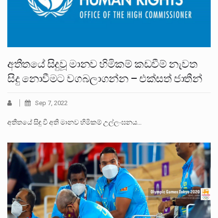
අතීතයේ සිදුවූ මානව හිමිකම් කඩවීම් නැවත
සිදු නොවීමට වගබලාගන්න – එක්සත් ජාතීන්
Sep 7, 2022
අතීතයේ සිඳු වී අති මානව හිමිකම් උල්ලංඝනය…