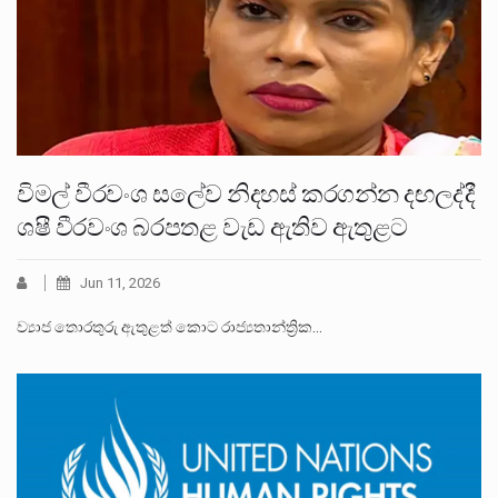
විමල් වීරවංශ සලේව නිදහස් කරගන්න දඟලද්දී
ශෂී වීරවංශ බරපතළ වැඩ ඇතිව ඇතුළට
Jun 11, 2026
ව්‍යාජ තොරතුරු ඇතුළත් කොට රාජ්‍යතාන්ත්‍රික…