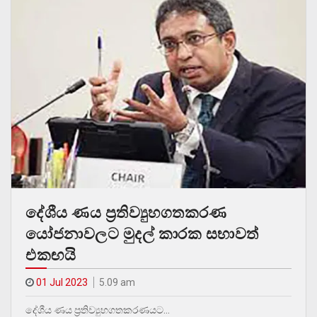
දේශීය ණය ප්‍රතිව්‍යුහගතකරණ
යෝජනාවලට මුදල් කාරක සභාවත්
එකඟයි
01 Jul 2023
5.09 am
දේශීය ණය ප්‍රතිව්‍යුහගතකරණයට…