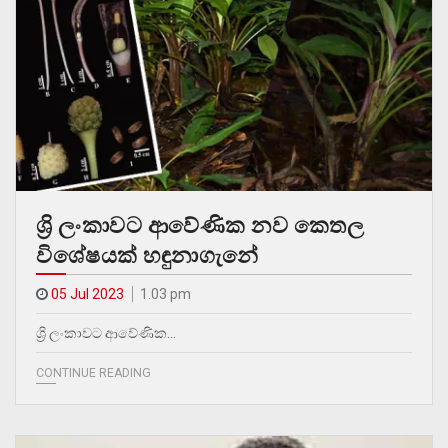
ශ්‍රි ලංකාවට ආවේණික නව කෙතල
විශේෂයක් හඳුනාගැනේ
05 Jul 2023
1.03 pm
ශ්‍රි ලංකාවට ආවේණික…
CONTINUE READING