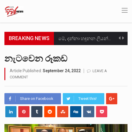
BREAKING NEWS
මේ, දන්නා හඳුනන ලියන්නකුගේ නන්නාඳුනන අඩවියක සැරිසරා ලද ආස්වාදනීය මොහොතක සිංහාවලෝකනයකි .කෙටි කවියක දිගු බර…
වත්මන් ආණ්ඩුවේ ප්‍රධාන පාර්ශවකරුවා වන ජනතා විමුක්ති පෙරමුණේ කාලයක පටන් තිබුණු ප්‍රධාන සටන් පාඨයක් වූවේ…
නැටවෙන රූකඩ
සංවිධානාත්මක අපරාධකරුවකු වන ලොකු පැටිගේ ප්‍රධාන වෙඩික්කරු බවට සැක කරන ගිං ගඟේ ගිල්වා මරා දමා…
Article Published:
September 24, 2022
LEAVE A
COMMENT
උපරිමාධිකරණ විනිශ්චයකාරවරුන්ගේ හා ඉන් පහළ විනිශ්චයකාරවරුන්ගේ විශ්‍රාම වයස දීර්ඝ කිරීම සඳහා සකස් කර ඇති විසිදෙවන…
බන්ධනාගාර රැදවියන් 1,021 දෙනෙකු ඉකුත් වසර පහක කාලය තුලදී (2020 ජනවාරි 01 සිට 2025 දෙසැම්බර්…
Share on Facebook
Tweet this!
මහර බන්ධනාගාරයේ අද ඇතිවූ සිද්ධියෙන් තුවාල ලැබූ බව කියන රැඳවියන් ගණන ඉහළ ගොස් තිබේ. ඒ…
අගෝස්තු මස දෙවන ඉරිදා ලිට් රූම් සූම් සංවාදය පැවැත්වෙන්නේ "කතා කරන මහ වැව" නම් නකතාවක්…