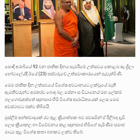
ලාල් කාන්ත ඇමතිවරයා අධිකරණ විනිශ්චයකාරවරුන්ගේ විශ්‍රාම යෑමේ වයස සම්බන්ධයෙන් නිහඬව සිටින ලෙස තමාට දැනුම් දුන්…
2011 වසරේදී දේශපාලන හා මානව හිමිකම් ක්‍රියාකාරීන් වන ලලිත්කුමාර් වීරරාජ් සහ කුගන් මුරුගානන්දන් යාපනයේදී අතුරුදන්…
ගොවියන්ගේ ප්‍රශ්න, ධීවරයන්ගේ ප්‍රශ්න, සෞඛය ප්‍රශ්න, වැටු ප්‍ර්ශ්න, රැකියා විරහිත ප්‍රශ්න මේ සියලු ප්‍රශ්නවලට තනි…
සෞදි අරාබියේ 92 වන ජාතික දිනය සැමරීමේ උත්සවය කොළඹ ෂැංග්‍රිලා
හෝටලේය්දී ඊයේ (23) පස්වරුවේ උත්සවාකාරයෙන් පැවැත්විණි.
මෙම ජාතික දින උත්සවයේ විශේෂ අවධානයට ලක්වූයේ මැති
ඇමතිවරුන්ට අමතරව බොදු බල සේනා සංවිධානෙය් මහ ලේකම්
ගලගොඩඅත්තේ ඥානසාර හිමි විශේෂ ආරාධිතයෙක් ලෙස මෙම
අවස්ථාවට එක්ව තිබීමයි.
මුස්ලිම් අන්තවාදයක් රට තුළ ක්‍රියාත්මක බව පවසමින් ඒ පිලිබද දැඩි
ලෙස ක්‍රියාකල හා විවේචනය කළ ඥානසාර හිමිගේ පැමිණීම සමාජ
මාධ්‍ය තුළ විශේෂ කතා බහකට ලක්ව තිබේ.