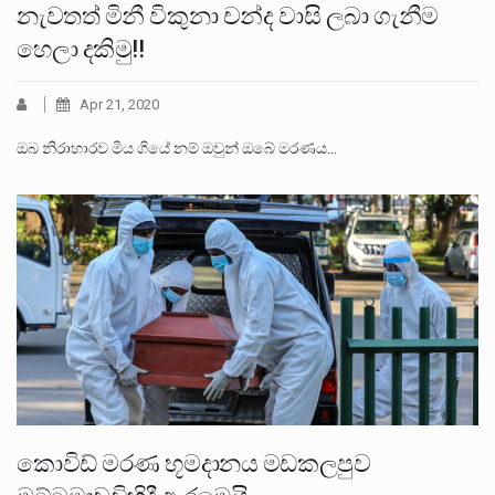
නැවතත් මිනී විකුනා චන්ද වාසි ලබා ගැනීම
හෙලා දකිමු!!
Apr 21, 2020
ඔබ නිරාහාරව මිය ගියේ නම් ඔවුන් ඔබේ මරණය…
කොවිඩ් මරණ භූමදානය මඩකලපුව