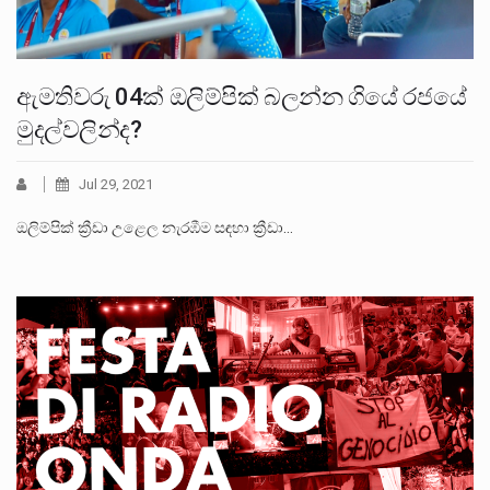
ඇමතිවරු 04ක් ඔලිම්පික් බලන්න ගියේ රජයේ
මුදල්වලින්ද?
Jul 29, 2021
ඔලිම්පික් ක්‍රීඩා උළෙල නැරඹීම සඳහා ක්‍රීඩා…