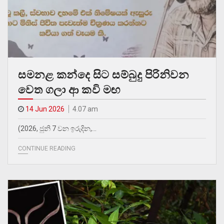
සමනළ කන්දෙ සිට සම්බුදු පිරිනිවන
වෙත ගලා ආ කවි මඟ
14 Jun 2026
4.07 am
(2026, ජුනි 7 වන ඉරුදින,…
CONTINUE READING