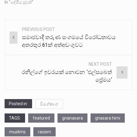
In "දේශීය පුවත්"
PREVIOUS POST
Post
සමාජවාදී තරුණ සංගමයේ විරෝධතාවය
navigation
අතරතුර 61ක් අත්අඩංගුවට
NEXT POST
රනිල්ගේ ඉවරයක් නොවන ‘එල්සබෙත්
ප්‍රේමය’
Posted in:
විශේෂාංග
TAGS:
featured
gnanasara
gnasara himi
muslims
racism