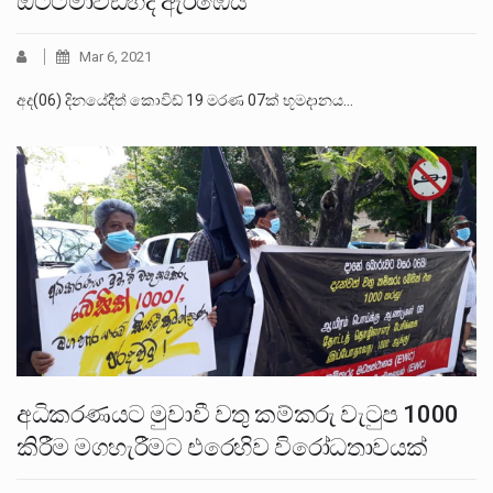
ඔට්ටමාවඩිහිදී ඇරඹෙයි
Mar 6, 2021
අද(06) දිනයේදීත් කොවිඩ් 19 මරණ 07ක් භූමදානය…
අධිකරණයට මුවාවී වතු කම්කරු වැටුප 1000
කිරීම මගහැරීමට එරෙහිව විරෝධතාවයක්