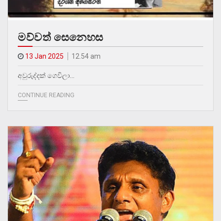
මව්වත් සෙනෙහස
13 Jan 2025
12.54 am
අවුරුද්දක් ගෙවිලා…
CONTINUE READING