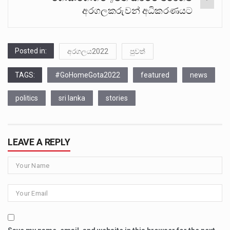
අරගලකරුවන් අධිකරණයට
Posted in:
අරගලය2022
පුවත්
TAGS:
#GoHomeGota2022
featured
news
politics
sri lanka
stories
LEAVE A REPLY