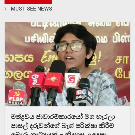
MUST SEE NEWS
මත්ද්‍රවය ජාවාරම්කාරයෝ මග හැරලා
පාසල් දරුවන්ගේ බෑග් පරික්ෂා කිරීම
බොරු නාට්‍යයක් – නිදහස උදෙසා