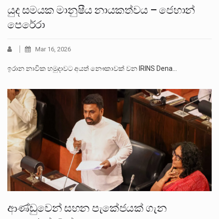
යුද සමයක මානුෂීය නායකත්වය – ජෙහාන්
පෙරේරා
Mar 16, 2026
ඉරාන නාවික හමුදාවට අයත් නෞකාවක් වන IRINS Dena…
ආණ්ඩුවෙන් සහන පැකේජයක් ගැන