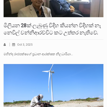
මිලියන 28ක් ලැබුණු විදිහ කියන්න විදිහක් නෑ
නෙවිල් වන්නිආරච්චිට කට උත්තර නැතිවේ.
Oct 3, 2025
මහින්ද රාජපක්ෂගේ ප්‍රධාන ආරක්ෂක නිලධාරියා…