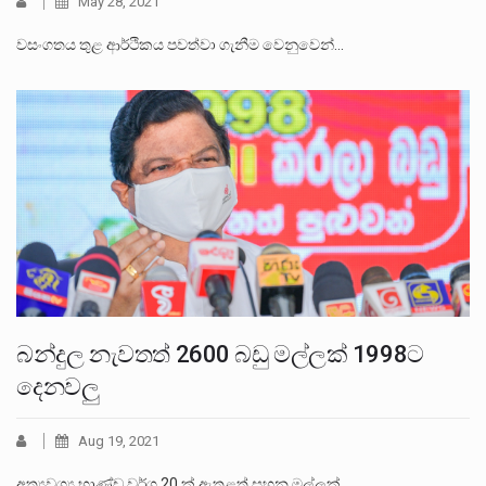
May 28, 2021
වසංගතය තුළ ආර්ථිකය පවත්වා ගැනීම වෙනුවෙන්…
බන්දුල නැවතත් 2600 බඩු මල්ලක් 1998ට
දෙනවලු
Aug 19, 2021
අත්‍යවශ්‍ය භාණ්ඩ වර්ග 20 ක් ඇතුළත් සහන මල්ලක්…