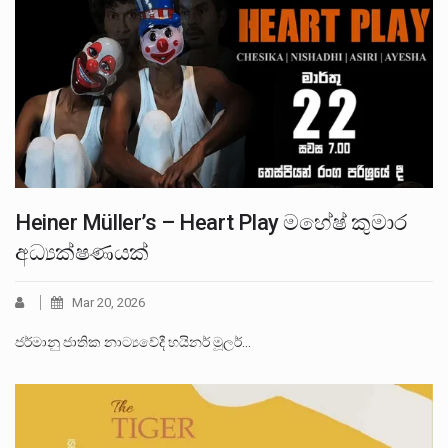
Heiner Müller’s – Heart Play මහේෂ් කුමාර
අධ්‍යක්ෂණයක්
Mar 20, 2026
ජර්මානු ජාතික නාට්‍යවේදී හයිනර් මූලර්…