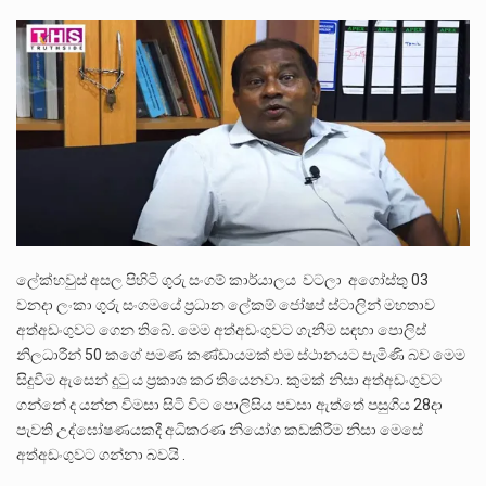
ලාල් කාන්ත ඇමතිවරයා අධිකරණ විනිශ්චයකාරවරුන්ගේ විශ්‍රාම යෑමේ වයස සම්බන්ධයෙන් නිහඬව සිටින ලෙස තමාට දැනුම් දුන්…
2011 වසරේදී දේශපාලන හා මානව හිමිකම් ක්‍රියාකාරීන් වන ලලිත්කුමාර් වීරරාජ් සහ කුගන් මුරුගානන්දන් යාපනයේදී අතුරුදන්…
ගොවියන්ගේ ප්‍රශ්න, ධීවරයන්ගේ ප්‍රශ්න, සෞඛය ප්‍රශ්න, වැටු ප්‍ර්ශ්න, රැකියා විරහිත ප්‍රශ්න මේ සියලු ප්‍රශ්නවලට තනි…
ලේක්හවුස් අසල පිහිටි ගුරු සංගම් කාර්යාලය වටලා අගෝස්තු 03
වනදා ලංකා ගුරු සංගමයේ ප්‍රධාන ලේකම් ජෝෂප් ස්ටාලින් මහතාව
අත්අඩංගුවට ගෙන තිබේ. මෙම අත්අඩංගුවට ගැනීම සඳහා පොලිස්
නිලධාරීන් 50 කගේ පමණ කණ්ඩායමක් එම ස්ථානයට පැමිණි බව මෙම
සිදුවීම ඇසෙන් දුටු ය ප්‍රකාශ කර තියෙනවා. කුමක් නිසා අත්අඩංගුවට
ගන්නේ ද යන්න විමසා සිටි විට පොලිසිය පවසා ඇත්තේ පසුගිය 28දා
පැවති උද්ඝෝෂණයකදී අධිකරණ නියෝග කඩකිරීම නිසා මෙසේ
අත්අඩංගුවට ගන්නා බවයි .