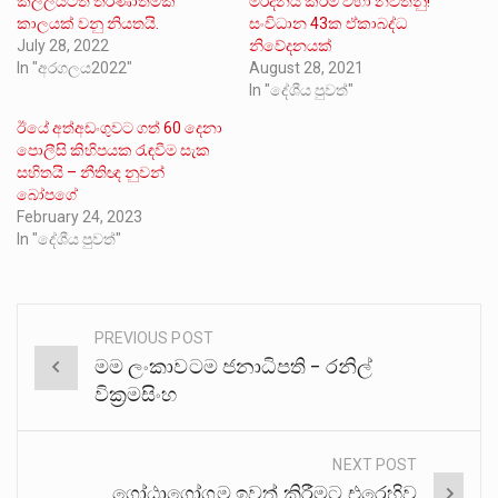
කල්ලියටත් තීරණාත්මක
මර්දනය කිරීම වහා නවතනු!
කාලයක් වනු නියතයි.
සංවිධාන 43ක ඒකාබද්ධ
July 28, 2022
නිවේදනයක්
In "අරගලය2022"
August 28, 2021
In "දේශීය පුවත්"
ඊයේ අත්අඩංගුවට ගත් 60 දෙනා
පොලීසි කිහිපයක රැඳවීම සැක
සහිතයි – නීතිඥ නුවන්
බෝපගේ
February 24, 2023
In "දේශීය පුවත්"
PREVIOUS POST
Post
මම ලංකාවටම ජනාධිපති – රනිල්
navigation
වික්‍රමසිංහ
NEXT POST
ගෝඨාගෝගම ඉවත් කිරීමට එරෙහිව