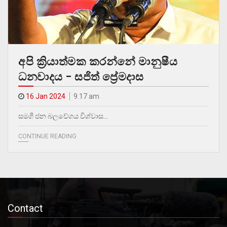
අපි ක්‍රියාත්මක කරන්නේ මානුෂීය
ධනවාදය – සජිත් ප්‍රේමදාස
16 Jan 2024
9.17 am
සමගි ජන බලවේගය විශ්වාස…
CONTINUE READING
Contact