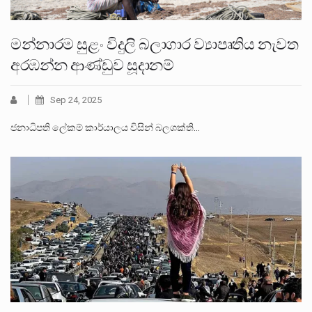
මන්නාරම සුළං විදුලි බලාගාර ව්‍යාපෘතිය නැවත
අරඹන්න ආණ්ඩුව සූදානම්
Sep 24, 2025
ජනාධිපති ලේකම් කාර්යාලය විසින් බලශක්ති…