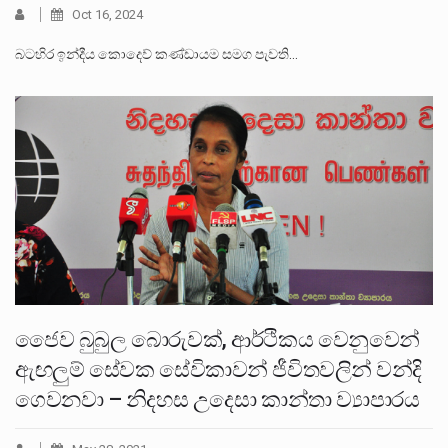
Oct 16, 2024
බටහිර ඉන්දීය කොදෙව් කණ්ඩායම සමග පැවති…
ජෛව බුබුල බොරුවක්, ආර්ථිකය වෙනුවෙන්
ඇඟලුම් සේවක සේවිකාවන් ජීවිතවලින් වන්දි
ගෙවනවා – නිදහස උදෙසා කාන්තා ව්‍යාපාරය