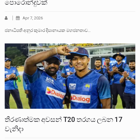
පොරොන්දුවක්
Apr 7, 2026
ජනාධිපති අනුර කුමාර දිසානායක මහජනතාව…
තීරණාත්මක අවසන් T20 තරගය ලබන 17
වැනිදා