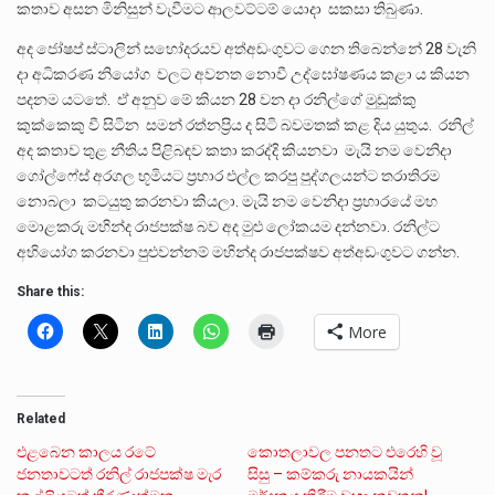
කතාව අසන මිනිසුන් වැවීමට ආලවට්ටම් යොදා සකසා තිබුණා.
අද ජෝෂප් ස්ටාලින් සහෝදරයව අත්අඩංගුවට ගෙන තිබෙන්නේ 28 වැනි
දා අධිකරණ නියෝග වලට අවනත නොවී උද්ඝෝෂණය කළා ය කියන
පදනම යටතේ. ඒ අනුව මේ කියන 28 වන දා රනිල්ගේ මුඩුක්කු
කුක්කෙකු වී සිටින සමන් රත්නප්‍රිය ද සිටි බවමතක් කළ දිය යුතුය. රනිල්
අද කතාව තුළ නීතිය පිළිබඳව කතා කරද්දි කියනවා මැයි නම වෙනිදා
ගෝල්ෆේස් අරගල භූමියට ප්‍රහාර එල්ල කරපු පුද්ගලයන්ට තරාතිරම
නොබලා කටයුතු කරනවා කියලා. මැයි නම වෙනිදා ප්‍රහාරයේ මහ
මොළකරු මහින්ද රාජපක්ෂ බව අද මුළු ලෝකයම දන්නවා. රනිල්ට
අභියෝග කරනවා පුළුවන්නම් මහින්ද රාජපක්ෂව අත්අඩංගුවට ගන්න.
Share this:
More
Related
එළබෙන කාලය රටේ
කොතලාවල පනතට එරෙහි වූ
ජනතාවටත් රනිල් රාජපක්ෂ මැර
සිසු – කම්කරු නායකයින්