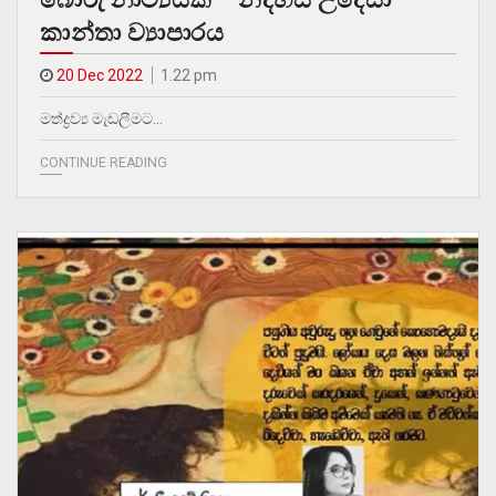
කාන්තා ව්‍යාපාරය
20 Dec 2022
1.22 pm
මත්ද්‍රව්‍ය මැඩලීමට…
CONTINUE READING