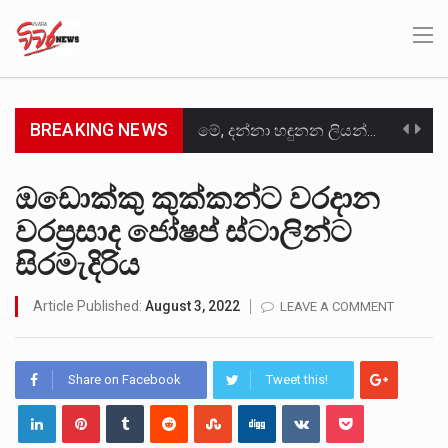
BREAKING NEWS
මේ, දන්නා හඳුනන ලියන්නකුගේ නන්නාඳුනන අඩවියක සැරිසරා ලද ආස්වාදනීය මොහොතක සිංහාවලෝකනයකි .කෙටි කවියක දිගු බර…
වත්මන් ආණ්ඩුවේ ප්‍රධාන පාර්ශවකරුවා වන ජනතා විමුක්ති පෙරමුණේ කාලයක පටන් තිබුණු ප්‍රධාන සටන් පාඨයක් වූවේ…
ඔඩොක්කු කුක්කන්ට වරදාන
වරප්‍රසාද ජෝෂප් ස්ටාලින්ට
සංවිධානාත්මක අපරාධකරුවකු වන ලොකු පැටිගේ ප්‍රධාන වෙඩික්කරු බවට සැක කරන ගිං ගඟේ ගිල්වා මරා දමා…
සිරමැදිරිය
උපරිමාධිකරණ විනිශ්චයකාරවරුන්ගේ හා ඉන් පහළ විනිශ්චයකාරවරුන්ගේ විශ්‍රාම වයස දීර්ඝ කිරීම සඳහා සකස් කර ඇති විසිදෙවන…
Article Published:
August 3, 2022
LEAVE A COMMENT
බන්ධනාගාර රැදවියන් 1,021 දෙනෙකු ඉකුත් වසර පහක කාලය තුලදී (2020 ජනවාරි 01 සිට 2025 දෙසැම්බර්…
මහර බන්ධනාගාරයේ අද ඇතිවූ සිද්ධියෙන් තුවාල ලැබූ බව කියන රැඳවියන් ගණන ඉහළ ගොස් තිබේ. ඒ…
Share on Facebook
Tweet this!
අගෝස්තු මස දෙවන ඉරිදා ලිට් රූම් සූම් සංවාදය පැවැත්වෙන්නේ "කතා කරන මහ වැව" නම් නකතාවක්…