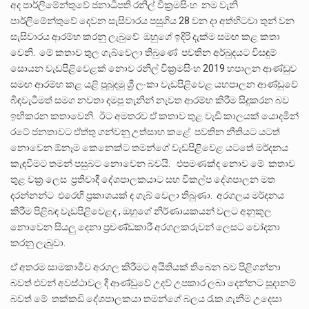
අද පාර්ලිමේන්තුවේ ජනාධිපති රනිල් වික්‍රමසිංහ නම වැනි
පාර්ලිමේන්තුවේ දෙවන සැසිවාරය පසුගිය 28 වන දා අත්හිටවා තුන් වන
සැසිවාරය ආරම්භ කරනු ලැබුවේ ඔහුගේ ඉදිරි දැක්ම සමඟ කළ කතා
වෙනි. මේ කතාව තුල ගැබ්වෙලා තිබුණේ පවතින අර්බුදයට විසඳුම්
සොයන වැඩපිළිවෙළක් නොව රනිල් වික්‍රමසිංහ 2019 හපාලන ආණ්ඩුව
සමඟ ආරම්භ කළ යළි පුබුදමු ශ්‍රී ලංකා වැඩපිළිවෙළ යහපාලන ආණ්ඩුවේ
බිඳවැටීමත් සමග නවතා දමපු තැනින් නැවත ආරම්භ කිරීම සිදුකරන බව
ඉඟිකරන කතාවෙනි. ඊට අමතරව ඒ කතාව තුළ වැඩි කාලයක් යොදමින්
රටේ ජනතාවට ඒත්තු ගන්වනු උත්සාහ කළේ පවතින නීතියට යටත්
නොවෙන ඕනෑම කෙනෙක්ට තමන්ගේ වැඩපිළිවෙළ යටතේ මර්දනය
කැඳවීමට තමන් පසුබට නොවෙන බවයි. එපමණක්ද නොව මේ කතාව
තුළ වක්‍ර ලෙස ප්‍රතිවාදී දේශපාලකයාට සහ විකල්ප දේශපාලන මත
දරන්නන්ට එරෙහි ප්‍රකාශයක් ද ගැබ් වෙලා තිබුණා. අරගලය මර්දනය
කිරීම පිළිබඳ වැඩපිළිවෙළද , ඔහුගේ නිර්ණායකයන් වලට අනුකූල
නොවෙන සියලු දෙනා ප්‍රචණ්ඩකාරී අරගලකරුවන් ලෙසට චෝදනා
කරනු ලැබුවා.
ඒ අතරම සාමකාමීව අරගල කිරීමට අයිතියක් තිබෙන බව පිළිගන්නා
බවත් එවන් අවස්ථාවල දී ආණ්ඩුවේ උදව් උපකාර ලබා දෙන්නට සූදානම්
බවත් මේ තක්කඩි දේශපාලකයා තමන්ගේ බලය රැක ගැනීම උදෙසා