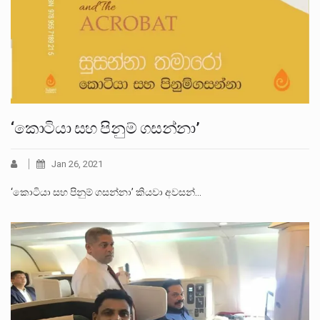
‘කොටියා සහ පිනුම් ගසන්නා’
Jan 26, 2021
‘කොටියා සහ පිනුම් ගසන්නා’ කියවා අවසන්…