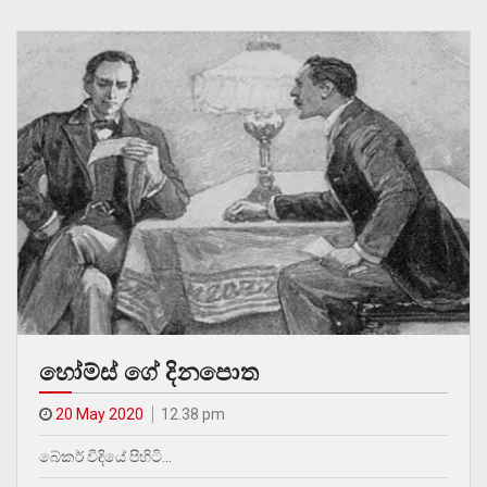
හෝම්ස් ගේ දිනපොත
20 May 2020
12.38 pm
බේකර් වීදියේ පිහිටි…