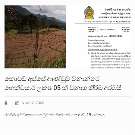
කොවිඩ් අස්සේ ආණ්ඩුව වනාන්තර
හෙක්ටයාර් ලක්ෂ 05 ක් විනාශ කිරීම අරඹයි
Nov 12, 2020
රටේම අවධානය යොමුවී තිබෙන්නේ කොවිඩ්-19 වෙතයි.…