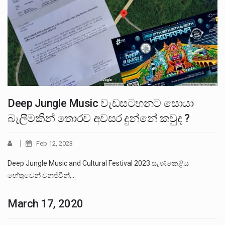
Deep Jungle Music වැඩසටහනට සොයා
බැලීමකින් තොරව අවසර දුන්නේ කවුද ?
Feb 12, 2023
Deep Jungle Music and Cultural Festival 2023 සැණකෙළිය
හේතුවෙන් වනජීවීන්,…
March 17, 2020