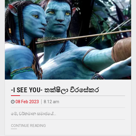
-I SEE YOU- තක්ෂිලා වීරසේකර
08 Feb 2023
8.12 am
මේ, වර්තමාන සමාජයේ…
CONTINUE READING