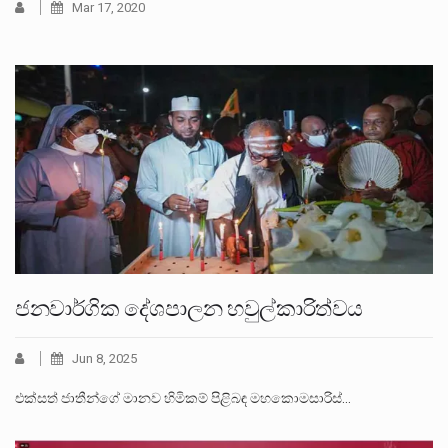
Mar 17, 2020
ජනවාර්ගික දේශපාලන හවුල්කාරිත්වය
Jun 8, 2025
එක්සත් ජාතීන්ගේ මානව හිමිකම් පිළිබඳ මහකොමසාරිස්…