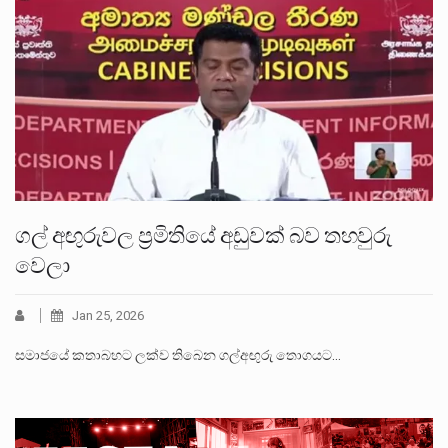
ගල් අඟුරුවල ප්‍රමිතියේ අඩුවක් බව තහවුරු
වෙලා
Jan 25, 2026
සමාජයේ කතාබහට ලක්ව තිබෙන ගල්අඟුරු තොගයට…