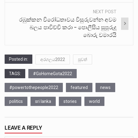
NEXT POST
රඹුක්කන විරෝධතාවය විසුරුවන්න අවම
බලය පාවිච්චි කරා – පොලීසිය සුපුරුදු
බොරු වමාරයි
Posted in:
අරගලය2022
පුවත්
TAGS:
#GoHomeGota2022
#powertothepeople2022
featured
news
politics
sri lanka
stories
world
LEAVE A REPLY