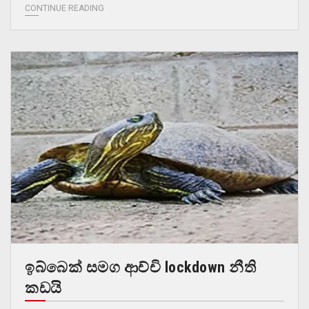
CONTINUE READING
ඉබ්බෙක් සමග ආච්චි lockdown නීති
කඩයි