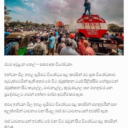
පසුගිය මැයි මස 31 දිනෙන් අවසන් වූ වසර තුළ ලොව පුරා විවිධ තනතුරු නාම වලින්…
මේ, දන්නා හඳුනන ලියන්නකුගේ නන්නාඳුනන අඩවියක සැරිසරා ලද ආස්වාදනීය මොහොතක සිංහාවලෝකනයකි .කෙටි කවියක දිගු බර…
වත්මන් ආණ්ඩුවේ ප්‍රධාන පාර්ශවකරුවා වන ජනතා විමුක්ති පෙරමුණේ කාලයක පටන් තිබුණු ප්‍රධාන සටන් පාඨයක් වූවේ…
රටම අවුළන තෙල් – සතර අත විරෝධතා
ඉන්ධන මිල ඉහළ දැමීමට විරෝධය පළ කරමින් රට පුරා විරෝධතාව
පැවැත්වෙමින් ඇති අතර මේ විට රඹුක්කන ටයර් පිලිස්සීම හේතුවෙන්
රඹුක්කන සිට කෑගල්ල, මාවනැල්ල, කුරුණෑගල සහ මහනුවර යන
ප්‍රදේශවලට ගමන් ගන්නා මාර්ග අවහිර කර ඇත.
තවද ඉන්ධන මිල ඉහළ දැමීමට විරෝධය පළ කරමින් මහනුවරින් සහ
අලුත්ගමින් ධාවනය වන සියලු බස් රථ ධාවනයෙන් ඉවත්වී ඇත.
බස් ධාවනයෙන් ඉවත්ව මේ වන විට ඔවුන් සිය විරෝධය පළ කරමින්
සිටිති.