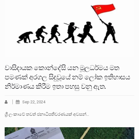
වාසිදායක කොන්දේසි යන මූලධර්මය මත
පමණක් අරගල සිදුවූයේ නම් ලෝක ඉතිහාසය
නිර්මාණය කිරීම ඉතා පහසු වනු ඇත.
Sep 22, 2024
ශ්‍රී ලංකාවේ තවත් ජනාධිපතිවරණයක් අවසන්…