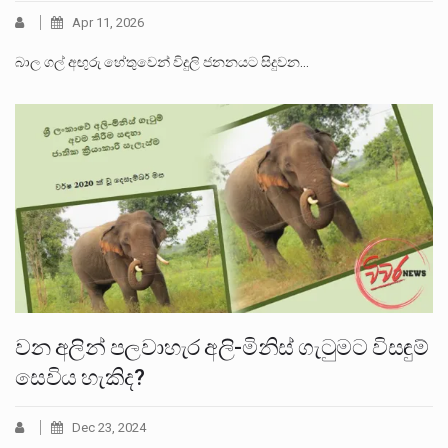
Apr 11, 2026
බාල ගල් අඟුරු හේතුවෙන් විදුලි ජනනයට සිදුවන…
වන අලින් පලවාහැර අලි-මිනිස් ගැටුමට විසඳුම්
සෙවිය හැකිද?
Dec 23, 2024