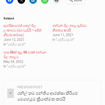
More
Related
ඇමරිකාවෙත් තෙල් මිල
ඉන්ධන මිල ඉහළ දැමීමට
ලංකාවට වඩා වැඩියි – අජිත්
තීරණය කරයි
නිවාඩ් කබ්රාල්
June 11, 2021
June 12, 2021
In "දේශීය පුවත්"
In "දේශීය පුවත්"
මාස 06ක් තුළ 06 වරක් ඉන්ධන
මිල ඉහළට
May 24, 2022
In "දේශීය පුවත්"
PREVIOUS POST
Post
රනිල් තම පන්තිය ආරක්ෂා කිරීමේ
navigation
මෙහෙයුම ක්‍රියාත්මක කරයි