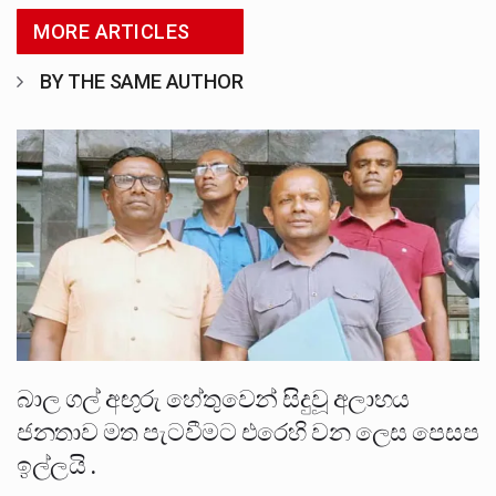
MORE ARTICLES
BY THE SAME AUTHOR
බාල ගල් අඟුරු හේතුවෙන් සිදුවූ අලාභය
ජනතාව මත පැටවීමට එරෙහි වන ලෙස පෙසප
ඉල්ලයි .