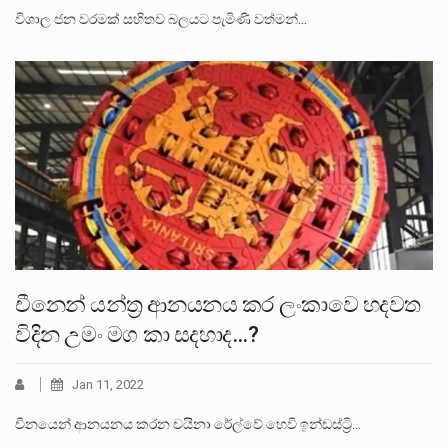
විශාල ජන වරමක් සහිතව බලයට පැමිණි වත්මන්…
චීනෙන් යන්ත්‍ර ආනයනය කර ලංකාවෙ හදවත
විදින උමං මග කා සදහාද…?
Jan 11, 2022
චීනයෙන් ආනයනය කරන චයිනා රේල්වේ හෙවි ඉන්ඩස්ට්‍රි…