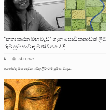
“කතා කරන මහ වැව” ගැන පොඩි කතාවක් ලිට්
රූම් සූම් සංවාද මණ්ඩපයේ දි
Jul 31, 2026
අගෝස්තු මස දෙවන ඉරිදා ලිට් රූම් සූම් සංවාදය…