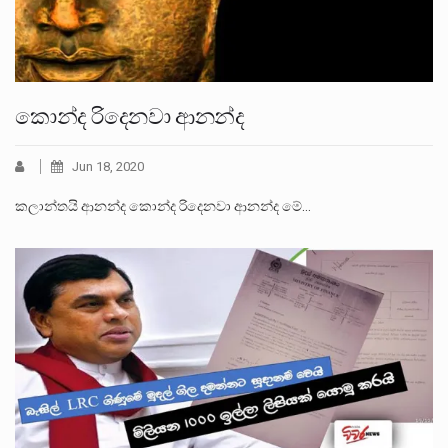
කොන්ද රිදෙනවා ආනන්ද
Jun 18, 2020
කලාන්තයි ආනන්ද කොන්ද රිදෙනවා ආනන්ද මේ…