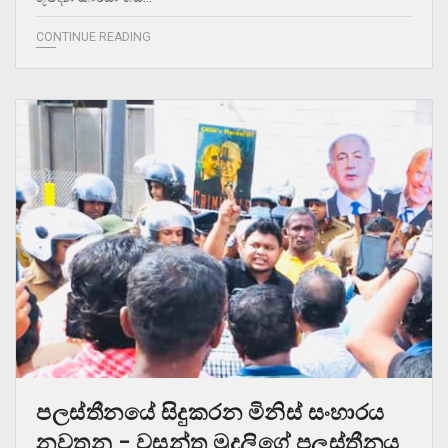
CONTINUE READING
පලස්තීනයේ සිදුකරන මිනිස් සංහාරය
නවතනු – වසන්ත මුදලිගේ පලස්තීනය