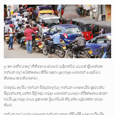
ලාල් කාන්ත ඇමතිවරයා අධිකරණ විනිශ්චයකාරවරුන්ගේ විශ්‍රාම යෑමේ වයස සම්බන්ධයෙන් නිහඬව සිටින ලෙස තමාට දැනුම් දුන්…
2011 වසරේදී දේශපාලන හා මානව හිමිකම් ක්‍රියාකාරීන් වන ලලිත්කුමාර් වීරරාජ් සහ කුගන් මුරුගානන්දන් යාපනයේදී අතුරුදන්…
ගොවියන්ගේ ප්‍රශ්න, ධීවරයන්ගේ ප්‍රශ්න, සෞඛය ප්‍රශ්න, වැටු ප්‍ර්ශ්න, රැකියා විරහිත ප්‍රශ්න මේ සියලු ප්‍රශ්නවලට තනි…
ලංකා ඛනිජ තෙල් නීතිගත සංස්ථාවේ මැදිහත්වීම යටතේ ක්‍රියාත්මක
ඉන්ධන හල් අධීක්ෂණය කිරීම සඳහා යුද හමුදා සෙබළුන් යෙදවීමට
තීරණය කර තිබෙනවා.
ඒ අනුව, අද සිට ඉන්ධන පිරවුම්හල්වල ඉන්ධන බෙදාහැරීම ක්‍රමවත්ව
සිදුවන්නේද යන්න පිළිබඳව හමුදා සෙබළුන් යොදවා නිරීක්ෂණය කරන
බවයි යුද හමුදා මාධ්‍ය ප්‍රකාශක බ්‍රිගේඩියර් නිලන්ත ප්‍රේමරත්න පවසා
තිබේ.
ඉන්ධන හල් වෙත ලබාදෙන ඉන්ධන තොග නිසි පරිදි බෙදා හැරීම සිදු