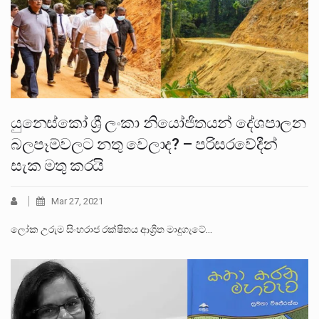
යුනෙස්කෝ ශ්‍රී ලංකා නියෝජිතයන් දේශපාලන
බලපෑම්වලට නතු වෙලාද? – පරිසරවේදීන්
සැක මතු කරයි
Mar 27, 2021
ලෝක උරුම සිංහරාජ රක්ෂිතය ආශ්‍රිත මාදුගැටේ…