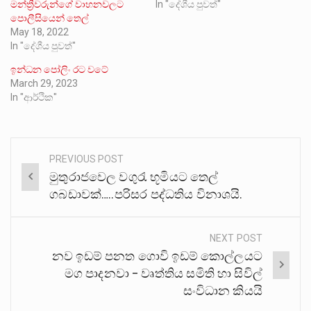
මන්ත්‍රීවරුන්ගේ වාහනවලට
In "දේශීය පුවත්"
පොලීසියෙන් තෙල්
May 18, 2022
In "දේශීය පුවත්"
ඉන්ධන පෝලිං රට වටේ
March 29, 2023
In "ආර්ථික"
PREVIOUS POST
Post
මුතුරාජවෙල වගුරැ භූමියට තෙල්
navigation
ගබඩාවක්…..පරිසර පද්ධතිය විනාශයි.
NEXT POST
නව ඉඩම් පනත ගොවි ඉඩම් කොල්ලයට
මග පාදනවා – වෘත්තිය සමිති හා සිවිල්
සංවිධාන කියයි