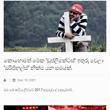
කොහොමත් මේක ‘ඩුප්ලිකේට්ස්’ ඉතුරු වෙලා
‘ඔරිජිනල්ස්’ නික්ම යන සමයක්.
Dec 13, 2021
මම මේ කවිය ලිව්වේ 2017 අවුරුද්දේ දෙසැම්බර්…