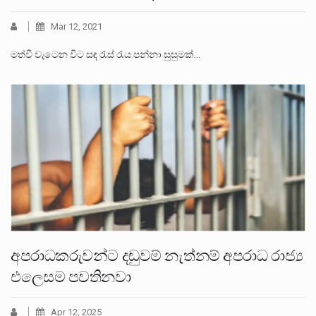
Mar 12, 2021
මත්වී වැටෙන විට සඳ රැස් රැය පන්නා සුසුමක්…
අපරාධකරුවන්ට දඬුවම් නැත්නම් අපරාධ රාජ්‍ය
එලෙසම පවතිනවා
Apr 12, 2025