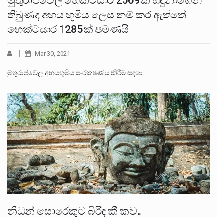
මුතුරාජවෙල හෙක්ටයාර 2569ක් හඳුනාගෙන
තිබුණද අභය භූමිය ලෙස නම් කර ඇත්තේ
හෙක්ටයාර 1285ක් පමණයි
Mar 30, 2021
මුතුරාජවෙල අභයභූමිය සංරක්ෂණය කිරීම සඳහා…
නිධන් සොරෙකුට බිරිඳ කී කව..