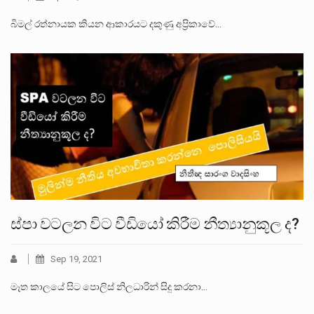
බිමල් රත්නායක කියන ආකාරයට දකුණු අප්‍රිකාවේ…
ස්පා වටලන විට වීඩියෝ කිරීම නීත්‍යානුකූල ද?
Sep 19, 2021
මෑත කාලයේ සිට පොලිස් නිලධාරින් සිදු කරනා…