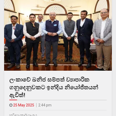
ලංකාවේ ඛනිජ සම්පත් ව්‍යාපාරික
ගනුදෙනුවකට ඉන්දිය නියෝජිතයන්
ඇවිත්!
25 May 2025
2.44 pm
භූවිද්‍යා කාර්යාංශය…