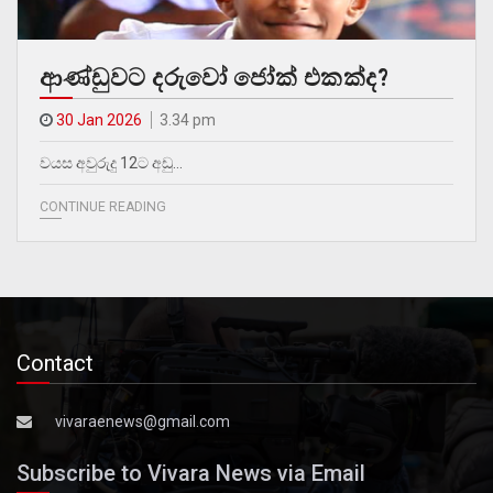
ආණ්ඩුවට දරුවෝ ජෝක් එකක්ද?
30 Jan 2026
3.34 pm
වයස අවුරුදු 12ට අඩු…
CONTINUE READING
Contact
vivaraenews@gmail.com
Subscribe to Vivara News via Email