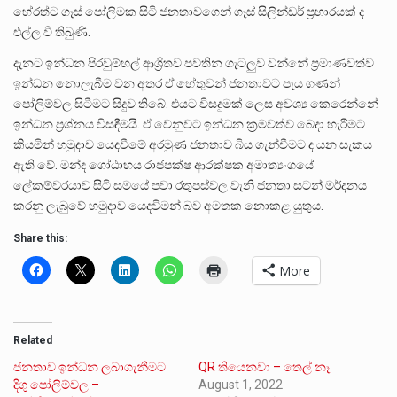
හේරත්ට ගෑස් පෝලිමක සිටි ජනතාවගෙන් ගෑස් සිලින්ඩර් ප්‍රහාරයක් ද
එල්ල වී තිබුණි.
දැනට ඉන්ධන පිරවුම්හල් ආශ්‍රිතව පවතින ගැටලුව වන්නේ ප්‍රමාණවත්ව
ඉන්ධන නොලැබීම වන අතර ඒ හේතුවන් ජනතාවට පැය ගණන්
පෝලිම්වල සිටීමට සිදුව තිබේ. එයට විසදුමක් ලෙස අවශ්‍ය කෙරෙන්නේ
ඉන්ධන ප්‍රශ්නය විසඳීමයි. ඒ වෙනුවට ඉන්ධන ක්‍රමවත්ව බෙදා හැරීමට
කියමින් හමුදාව යෙදවීමේ අරමුණ ජනතාව බිය ගැන්වීමට ද යන සැකය
ඇති වේ. මන්ද ගෝඨාභය රාජපක්ෂ ආරක්ෂක අමාත්‍යංශයේ
ලේකම්වරයාව සිටි සමයේ පවා රතුපස්වල වැනි ජනතා සටන් මර්දනය
කරනු ලැබුවේ හමුදාව යෙදවිමන් බව අමතක නොකළ යුතුය.
Share this:
More
Related
ජනතාව ඉන්ධන ලබාගැනීමට
QR තියෙනවා – තෙල් නෑ
දිගු පෝලිම්වල –
August 1, 2022