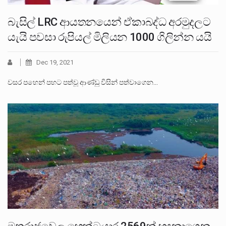
බැසිල් LRC ආයතනයෙන් ඒකාබද්ධ අරමුදලට
යැයි පවසා රුපියල් මිලියන 1000 ගිලින්න යයි
Dec 19, 2021
වසර පහෙන් පහට පත්වූ ආණ්ඩු විසින් පත්වාගෙන…