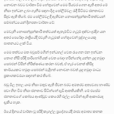
නොවන බවට වාර්තා වීම හේතුවෙන් මෙම පියවර ගෙන ඇති අතර මේ
නිසා ඉන්ධන ලබා ගැනීම සඳහා දිගු පෝලිම්වල රැඳී සිටීමට ජනතාවට
සිදුව ඇති තිබේ. එම පෝලිම්වලදී ඇතිවන නොසන්සුන්කාරී තත්වයන්
සම්බන්ධයෙන් දිනපතා වාර්තා වේ.
මෙවැනි නොසන්සුන්කාරී තත්වයත් ඇතැම්විට ගැටුම් දක්වා දුරදිග යන
අතර පෙරේදා රාත්‍රියේදී එවැනි ගැටුමක් හේතුවෙන් පුද්ගලයෙකු
ඝාතනයට ලක් විය.
මෙම තත්වය මත බවුසර් මගින් ඉන්ධහල් වෙත රැගෙන එන ඉන්ධන
තොග නිසි පරිදි පාරිභෝගියක් වෙත බෙදා හරින්නේද යන්න යුද හමුදා
සෙබළුන් විසින් නිරීක්ෂණය කරන බවත්, ඒ හැර වෙනත් කිසිදු
කාර්යයකට හමුදා සෙබළුන් මැදිහත් නොවන බවත් යුද හමුදා මාධ්‍ය
ප්‍රකාශකවරයා සඳහන් කර තිබේ.
බඩු මිල ඉහල යාම නිසා මතුව ඇති ජීවන බරට අමතරව අත්‍යවශ්‍ය භාණ්ඩ
පවා හිඟ වීම නිසා ජනතාව සිටින්නේ දැඩි ආතතියකිනි. මේ එසේම
ජනතාවගේ කෝපය ආණ්ඩුව කෙරෙහි එල්ල වෙමින් ඇති ආකාරයද
දැකිය හැක.
ඊයේ දිනයේ වාර්තා වූ පරිදි කෑගල්ල ප්‍රදේශයේදී රාජ්‍ය අමාත්‍ය කනක