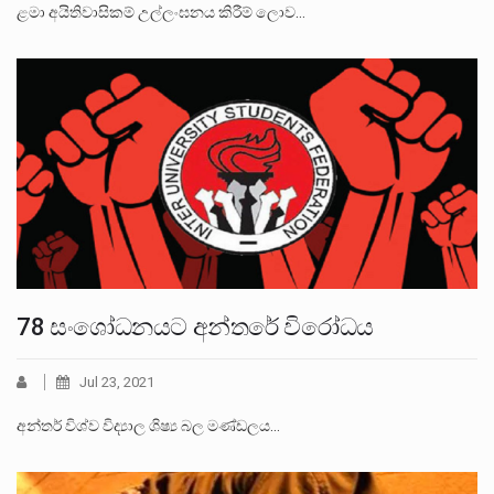
ළමා අයිතිවාසිකම් උල්ලංඝනය කිරීම් ලොව…
78 සංශෝධනයට අන්තරේ විරෝධය
Jul 23, 2021
අන්තර් විශ්ව විද්‍යාල ශිෂ්‍ය බල මණ්ඩලය…