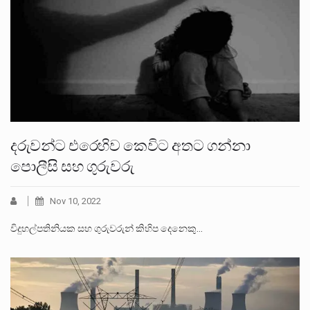
දරුවන්ට එරෙහිව කෙවිට අතට ගන්නා
පොලීසි සහ ගුරුවරු
Nov 10, 2022
විදුහල්පතිනියක සහ ගුරුවරුන් කිහිප දෙනෙකු…