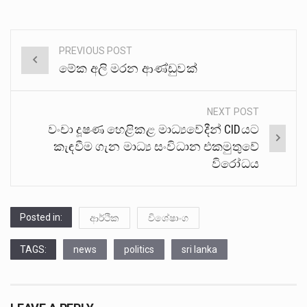
PREVIOUS POST
Post
මේක අලි මරන ආණ්ඩුවක්
navigation
NEXT POST
වංචා දූෂණ හෙළිකළ මාධ්‍යවේදීන් CIDයට
කැඳවීම ගැන මාධ්‍ය සංවිධාන එකමුතුවේ
විරෝධය
Posted in:
ආර්ථික
විශේෂාංග
TAGS:
news
politics
sri lanka