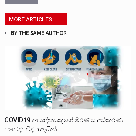
MORE ARTICLES
BY THE SAME AUTHOR
COVID19 ආසාදිතයකුගේ මරණය අධිකරණ
වෛද්‍ය විද්‍යා ඇසින්