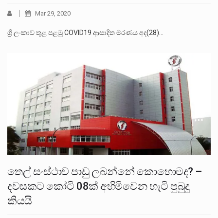
Mar 29, 2020
ශ්‍රී ලංකාව තුළ පළමු COVID19 ආසාදිත මරණය අද(28)…
තෙල් සංස්ථාව පාඩු ලබන්නේ කොහොමද? –
දවසකට කෝටි 08ක් අහිමිවෙන හැටි පුබුදු
කියයි