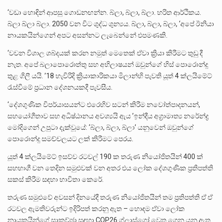
‘වඩා හොඳින් ආපසු ගොඩනඟන්න. බ්ලා, බ්ලා, බ්ලා. හරිත ආර්ථිකය.
බ්ලා බ්ලා බ්ලා. 2050 වන විට ශුද්ධ ශුන්‍යය. බ්ලා, බ්ලා, බ්ලා, ‘අපේ ඊනියා
නායකයින්ගෙන් අපට අසන්නට ලැබෙන්නේ එපමණකි.
‘වචන විශාල ශබ්දයක් කරන නමුත් මෙතෙක් ඒවා ක්‍රියා කිරීමට තුඩු දී
නැත. අපේ බලාපොරොත්තු සහ අභිලාෂයන් ඔවුන්ගේ හිස් පොරොන්දු
තුළ ගිලී යයි. ’18 හැවිරිදි ක්‍රියාකාරිකයා මිලාන්හි පැවති යූත් 4 ක්ලයිමේට්
රැස්වීමේ ප්‍රධාන දේශනයකදී පැවසීය.
‘දේශගුණික විපර්යාසයන්ට එරෙහිව සටන් කිරීම නවෝත්පාදනයන්,
සහයෝගීතාව සහ අධිෂ්ඨානය අවශ්‍යයි ඇය ’ඉන්දීය අග්‍රාමාත්‍ය නරේන්ද්‍ර
මෝදිගෙන් උපුටා දැක්වූයේ: ‘බ්ලා, බ්ලා, බ්ලා’ යනුවෙන් ඔවුන්ගේ
පොරොන්දු සමච්චලයට ලක් කිරීමට පෙරය.
යූත් 4 ක්ලයිමේට් ඉසව්ව රටවල් 190 ක තරුණ නියෝජිතයින් 400 ක්
සහභාගී වන තෙදින සමුළුවක් වන අතර එය ලෝක දේශගුණික ප්‍රතිපත්ති
සකස් කිරීම සඳහා භාවිතා කෙරේ.
තරුණ සමුළුවේ අවසන් දිනයේදී තරුණ නියෝජිතයින් තම ප්‍රතිපත්ති ඒ ඒ
රටවල ඇමතිවරුන්ට ඉදිරිපත් කරනු ඇත – හොඳම ඒවා ලෝක
නායකයින්ගේ සාකච්ඡා සඳහා COP26 ග්ලාස්ගෝ වෙත ගෙන යනු ඇත.