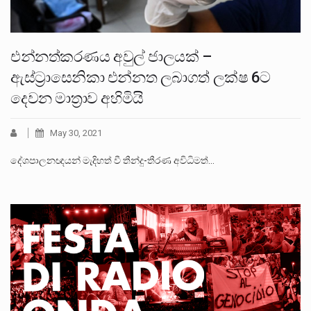
එන්නත්කරණය අවුල් ජාලයක් –
ඇස්ට්‍රාසෙනිකා එන්නත ලබාගත් ලක්ෂ 6ට
දෙවන මාත්‍රාව අහිමියි
May 30, 2021
දේශපාලනඥයන් මැදිහත් වී තීන්දු-තීරණ අවිධිමත්…