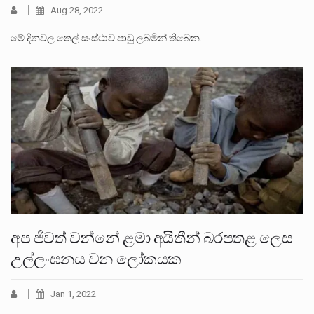
Aug 28, 2022
මේ දිනවල තෙල් සංස්ථාව පාඩු ලබමින් තිබෙන…
අප ජීවත් වන්නේ ළමා අයිතීන් බරපතළ ලෙස
උල්ලංඝනය වන ලෝකයක
Jan 1, 2022