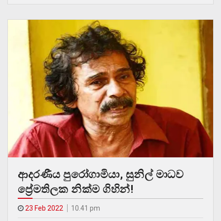
ආදරණීය පුරෝගාමියා, සුනිල් මාධව
ප්‍රේමතිලක නික්ම ගිහින්!
23 Feb 2022
10.41 pm