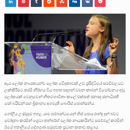
ලාල් කාන්ත ඇමතිවරයා අධිකරණ විනිශ්චයකාරවරුන්ගේ විශ්‍රාම යෑමේ වයස සම්බන්ධයෙන් නිහඬව සිටින ලෙස තමාට දැනුම් දුන්…
2011 වසරේදී දේශපාලන හා මානව හිමිකම් ක්‍රියාකාරීන් වන ලලිත්කුමාර් වීරරාජ් සහ කුගන් මුරුගානන්දන් යාපනයේදී අතුරුදන්…
ගොවියන්ගේ ප්‍රශ්න, ධීවරයන්ගේ ප්‍රශ්න, සෞඛය ප්‍රශ්න, වැටු ප්‍ර්ශ්න, රැකියා විරහිත ප්‍රශ්න මේ සියලු ප්‍රශ්නවලට තනි…
ඇය ලෝක නායකයන්ව ලෝක වෙිදකාවක් උඩ ප්‍රසිද්ධියේ සමචිචලයට
ලක්කිරීමට තරමි නිර්භය විය ඉහත සදහන් වචන කාබන් විමෝචනය අඩු
ලෝකයක් වෙනුවෙන් නිතර භාවිතා කලේ එක්සත් ඡනපද ඡනාධිපති
ඡෝ බයිඩන් සහ බ්‍රිතාන්‍ය අගමැති බොරිස් ඡොන්සන්ය.
ගෝලීය උණුසුම ඉහළ යාම සම්බන්ධයෙන් හිස් පොරොන්දු දුන් බවට
චෝදනා කරමින් ග්‍රෙටා තන්බර්ග් ලෝක නායකයින්ට සමච්චල් කරමින්
ඊයේ ඉතාලියේ දේශගුණ සමුළුවක ප්‍රධාන කතාව කළාය.