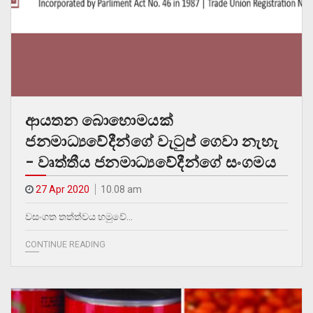
ආයතන බොහොමයක්
ජනමාධ්‍යවේදීන්ගේ වැටුප් ගෙවා නැහැ
– වෘත්තීය ජනමාධ්‍යවේදීන්ගේ සංගමය
27 Apr 2020
10.08 am
වසංගත තත්ත්වය හමුවේ…
CONTINUE READING