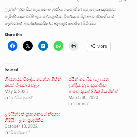
ෆ්‍රෑන්ක්ෆර්ට් සිට පැය හතක දුම්රිය ගමනකින් පසු ග්‍රෙටා සමුළුවට
පැමිණියාය-එහිදී ඇය දේශගුණික විපර්යාස පිළිබඳව ජර්මනියේ
මැතිවරණ අපේක්ෂකයින්ට බලපෑම් කරමින් සිටියාය
Share this:
More
Related
හිංසනයට විරුද්ධ වෙන්න ගිහින්
පයින් ගම් බිම් බලා යන
තවත් හිංසන වෙලා
ඉන්දියානු සංක්‍රමණික
May 5, 2025
කම්කරුවන් 22ක් මිය ගිහින්
In "දේශීය පුවත්"
March 30, 2020
In "corona"
ළමයින්ටත් ප්‍රකාශනයේ නිදහස
හිමියි – ළමා ප්‍රඥප්තිය
October 13, 2022
In "විශේෂාංග"