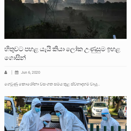
හිතුවට පහළ යැයි කියා ලෝක උණුසුම ඉහළ
ගොසින්
Jun 6, 2020
ගෙවුණු කොරෝනා වසංගත සමය තුළ ස්වභාදහම වායු…