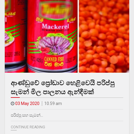
ආණ්ඩුවේ ප්‍රෝඩාව හෙළිවෙයි පරිප්පු
සැමන් මිල පාලනය ඇන්ඳීමක්
03 May 2020
10.59 am
පරිප්පු සහ සැමන්…
CONTINUE READING