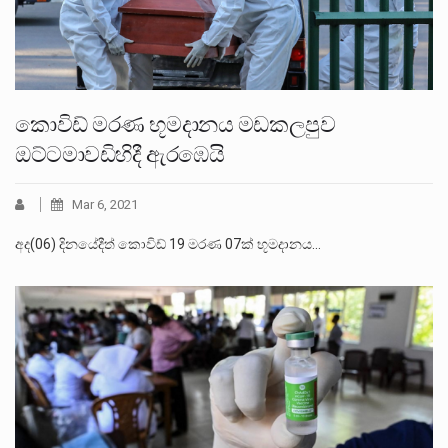
කොවිඩ් මරණ භූමදානය මඩකලපුව
ඔට්ටමාවඩිහිදී ඇරඹෙයි
Mar 6, 2021
අද(06) දිනයේදීත් කොවිඩ් 19 මරණ 07ක් භූමදානය…