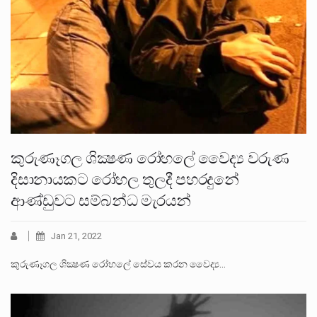
කුරුණෑගල ශික්‍ෂණ රෝහලේ වෛද්‍ය වරුණ
දිසානායකට රෝහල තුලදී පහරදුනේ
ආණ්ඩුවට සම්බන්ධ මැරයන්
Jan 21, 2022
කුරුණෑගල ශික්‍ෂණ රෝහලේ සේවය කරන වෛද්‍ය…