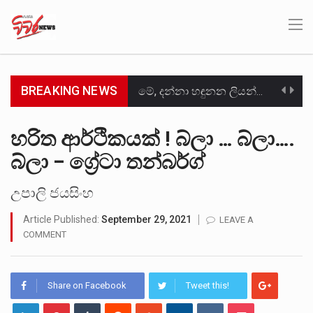
BREAKING NEWS
මේ, දන්නා හඳුනන ලියන්නකුගේ නන්නාඳුනන අඩවියක සැරිසරා ලද ආස්වාදනීය මොහොතක සිංහාවලෝකනයකි .කෙටි කවියක දිගු බර…
වත්මන් ආණ්ඩුවේ ප්‍රධාන පාර්ශවකරුවා වන ජනතා විමුක්ති පෙරමුණේ කාලයක පටන් තිබුණු ප්‍රධාන සටන් පාඨයක් වූවේ…
හරිත ආර්ථිකයක් ! බ්ලා … බ්ලා….
බ්ලා – ග්‍රේටා තන්බර්ග්
සංවිධානාත්මක අපරාධකරුවකු වන ලොකු පැටිගේ ප්‍රධාන වෙඩික්කරු බවට සැක කරන ගිං ගඟේ ගිල්වා මරා දමා…
උපරිමාධිකරණ විනිශ්චයකාරවරුන්ගේ හා ඉන් පහළ විනිශ්චයකාරවරුන්ගේ විශ්‍රාම වයස දීර්ඝ කිරීම සඳහා සකස් කර ඇති විසිදෙවන…
උපාලි ජයසිංහ
Article Published:
September 29, 2021
LEAVE A
බන්ධනාගාර රැදවියන් 1,021 දෙනෙකු ඉකුත් වසර පහක කාලය තුලදී (2020 ජනවාරි 01 සිට 2025 දෙසැම්බර්…
COMMENT
මහර බන්ධනාගාරයේ අද ඇතිවූ සිද්ධියෙන් තුවාල ලැබූ බව කියන රැඳවියන් ගණන ඉහළ ගොස් තිබේ. ඒ…
අගෝස්තු මස දෙවන ඉරිදා ලිට් රූම් සූම් සංවාදය පැවැත්වෙන්නේ "කතා කරන මහ වැව" නම් නකතාවක්…
Share on Facebook
Tweet this!