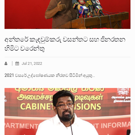
අන්තරේ කැඳවුම්කරු වසන්තට සහ ජිනරතන
හිමිට වරෙන්තු
Jul 21, 2022
2021 වසරේ උද්ඝෝෂණයක නිරතව සිටිමින් අයුතු…