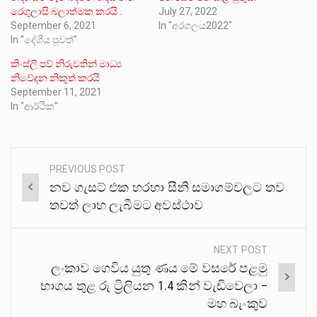
රෙගුලාසි බලාත්මක කරයි .
July 27, 2022
September 6, 2021
In "අරගලය2022"
In "දේශීය පුවත්"
කිංස්ලි පව් නිරුවතින් මාධ්‍ය
නිවේදන නිකුත් කරයි
September 11, 2021
In "ආර්ථික"
PREVIOUS POST
Post
නව ගැසට් එක හරහා සීනි සමාගම්වලට තව
navigation
තවත් ලාභ ලැබීමට අවස්ථාව
NEXT POST
ලංකාව ගෙවිය යුතු ණය මේ වසරේ පළමු
භාගය තුළ රු ට්‍රිලියන 1.4 කින් වැඩිවෙලා –
මහ බැංකුව