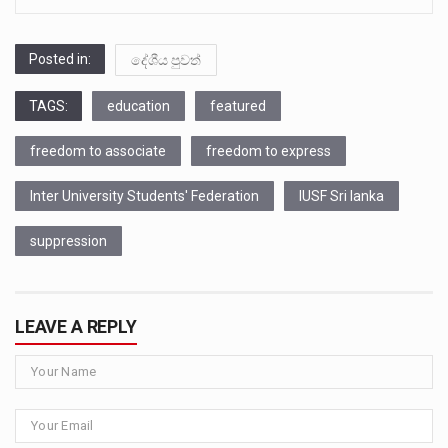
Posted in:
දේශීය පුවත්
TAGS:
education
featured
freedom to associate
freedom to express
Inter University Students' Federation
IUSF Sri lanka
suppression
LEAVE A REPLY