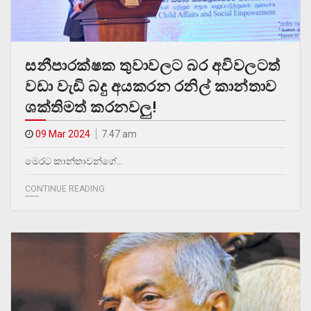
සනීපාරක්ෂක තුවාවලට බර අවිවලටත්
වඩා වැඩි බදු අයකරන රනිල් කාන්තාව
ශක්තිමත් කරනවලු!
09 Mar 2024
7.47 am
මෙරට කාන්තාවන්ගේ…
CONTINUE READING