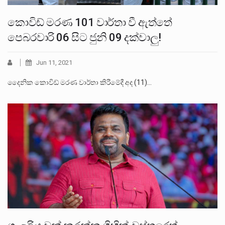
කොවිඩ් මරණ 101 වාර්තා වී ඇත්තේ
පෙබරවාරි 06 සිට ජුනි 09 දක්වාලු!
Jun 11, 2021
දෛනික කොවිඩ් මරණ වාර්තා කිරීමේදී අද (11)…