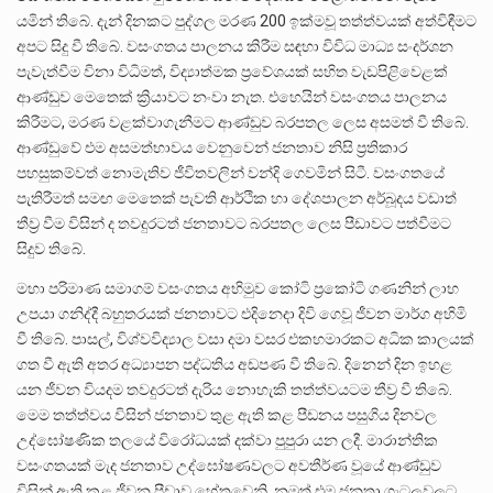
යමින් තිබේ. දැන් දිනකට පුද්ගල මරණ 200 ඉක්මවූ තත්ත්වයක් අත්විඳීමට
අපට සිදු වී තිබේ. වසංගතය පාලනය කිරීම සඳහා විවිධ මාධ්‍ය සංදර්ශන
පැවැත්වීම විනා විධිමත්, විද්‍යාත්මක ප්‍රවේශයක් සහිත වැඩපිළිවෙළක්
ආණ්ඩුව මෙතෙක් ක්‍රියාවට නංවා නැත. එහෙයින් වසංගතය පාලනය
කිරීමට, මරණ වළක්වාගැනීමට ආණ්ඩුව බරපතල ලෙස අසමත් වී තිබේ.
ආණ්ඩුවේ එම අසමත්භාවය වෙනුවෙන් ජනතාව නිසි ප්‍රතිකාර
පහසුකම්වත් නොමැතිව ජීවිතවලින් වන්දි ගෙවමින් සිටී. වසංගතයේ
පැතිරීමත් සමඟ මෙතෙක් පැවති ආර්ථික හා දේශපාලන අර්බූදය වඩාත්
තීව්‍ර වීම විසින් ද තවදුරටත් ජනතාවට බරපතල ලෙස පීඩාවට පත්වීමට
සිදුව තිබේ.
මහා පරිමාණ සමාගම් වසංගතය අභිමුව කෝටි ප්‍රකෝටි ගණනින් ලාභ
උපයා ගනිද්දී බහුතරයක් ජනතාවට එදිනෙදා දිවි ගෙවූ ජීවන මාර්ග අහිමි
වී තිබේ. පාසල්, විශ්වවිද්‍යාල වසා දමා වසර එකහමාරකට අධික කාලයක්
ගත වී ඇති අතර අධ්‍යාපන පද්ධතිය අඩපණ වී තිබේ. දිනෙන් දින ඉහළ
යන ජීවන වියදම තවදුරටත් දැරිය නොහැකි තත්ත්වයටම තීව්‍ර වී තිබේ.
මෙම තත්ත්වය විසින් ජනතාව තුළ ඇති කළ පීඩනය පසුගිය දිනවල
උද්ඝෝෂණික තලයේ විරෝධයක් දක්වා පුපුරා යන ලදී. මාරාන්තික
වසංගතයක් මැද ජනතාව උද්ඝෝෂණවලට අවතීර්ණ වූයේ ආණ්ඩුව
විසින් ඇති කළ ජීවන පීඩාව හේතුවෙනි. නමුත් එම ජනතා ගැටලුවලට