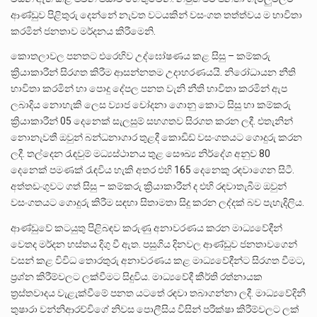
ආණ්ඩුව පිළිතුරු දෙන්නේ නැවත වටයකින් වසංගත තත්ත්වය ම භාවිතා
කරමින් ජනතාව මර්දනය කිරීමෙනි.
කොතලාවල පනතට එරෙහිව උද්ඝෝෂණය කළ සිසු – කම්කරු
ක්‍රියාකාරීන් සිරගත කිරීම ආසන්නතම උදාහරණයයි. නිරෝධායන නීති
භාවිතා කරමින් හා පොදු දේපල පනත වැනි නීති භාවිතා කරමින් ඇප
ලබාදිය නොහැකි ලෙස ව්‍යාජ චෝදනා ගොනු කොට සිසු හා කම්කරු
ක්‍රියාකාරීන් 05 දෙනෙක් සැලසුම් සහගතව සිරගත කරන ලදී. එතැනින්
නොනැවතී ඔවුන් බන්ධනාගාර තුළදී කොඩිඩ් වසංගතයට ගොදුරු කරන
ලදී. තල්දෙන රැඳවුම් මධ්‍යස්ථානය තුළ සෞඛ්‍ය නිර්දේශ අනුව 80
දෙනෙක් පමණක් රැඳවිය හැකි අතර එහි 165 දෙනෙකු රඳවාගෙන සිටී.
අත්තඩංගුවට ගත් සිසු – කම්කරු ක්‍රියාකාරීන් ද එහි රඳවාතැබීම ඔවුන්
වසංගතයට ගොදුරු කිරීම සඳහා සිතාමතා සිදු කරන ලද්දක් බව පැහැදිලිය.
ආණ්ඩුවේ කටයුතු පිළිබඳව කරුණු අනාවරණය කරන මාධ්‍යවේදීන්
වෙතද මර්දන හස්තය දිගු වී ඇත. පසුගිය දිනවල ආණ්ඩුව ජනතාවගෙන්
වසන් කළ විවිධ තොරතුරු අනාවරණය කළ මාධ්‍යවේදීන්ට සිරගත වීමට,
ප්‍රශ්න කිරීම්වලට ලක්වීමට සිදුවිය. මාධ්‍යවේදී කීර්ති රත්නායක
ත්‍රස්තවාදය වැළැක්වීමේ පනත යටතේ රඳවා තබාගන්නා ලදී. මාධ්‍යවේදිනී
තුෂාරා වන්නිආරච්චිගේ නිවස පොලීසිය විසින් පරීක්ෂා කිරීම්වලට ලක්