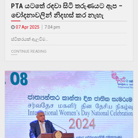
PTA යටතේ රඳවා සිටි තරුණයට ඇප –
චෝදනාවලින් නිදහස් කර නැහැ
07 Apr 2025
7.04 pm
ස්ටිකරයක් ඇලවීම…
CONTINUE READING