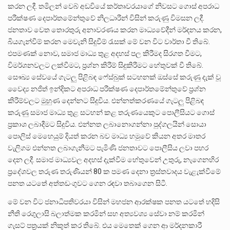
කරන ලදී. තමිලන් වෙබ් අඩවියේ කර්තෘවරයාගේ නිවසට ගොස් අපරාධ
පරීක්ෂණ දෙපාර්තමේන්තුවේ නිලධාරීන් විසින් කරුණු විමසන ලදී.
ජනතාව වෙත තොරතුරු අනාවරණය කරන මාධ්‍යවේදීන් මර්දනය කරන,
බියගැන්වීම් කරන මෙවැනි සිදුවීම් රැසක් මේ වන විට වාර්තා වී තිබේ.
එපමණක් නොව, සමාජ මාධ්‍ය තුළ අදහස් පල කිරීමද සිරගත වීමට,
විමර්ශනවලට ලක්වීමට, ප්‍රශ්න කිරීම් සිදුකිරීමට හේතුවක් වී තිබේ.
සෞඛ්‍ය සේවයේ ගැටලු පිළිබඳ ෆේස්බුක් සටහනක් ඔස්සේ කරුණු දැක් වූ
වෛද්‍ය නජිත් ඉන්දිකට අපරාධ පරීක්ෂණ දෙපාර්තමේන්තුවේ ප්‍රශ්න
කිරීම්වලට මුහුණ දෙන්නට සිදුවිය. එන්නත්කරණයේ ගැටලු පිළිබඳ
කරුණු සමාජ මාධ්‍ය තුළ සටහන් කළ තරුණයෙකුට පොලීසියට ගොස්
ප්‍රකාශ ලබාදීමට සිදුවිය. එන්නත ලබානොගන්නා පුද්ගලයින් සොයා
පොලිස් මෙහෙයුම් දියත් කරන බව මාධ්‍ය හමුවේ කියන අතර මාතර
වැලිගම එන්නත ලබාගැනීමට පැමිණි ජනතාවට පොලීසිය ලවා පහර
දෙන ලදී. සමාජ මාධ්‍යවල අදහස් දැක්වීම හේතුවෙන් උතුරු, නැගෙනහිර
ප්‍රදේශවල තරුණ තරුණියන් 80 ක පමණ දෙනා ත්‍රස්තවාදය වැළැක්වීමේ
පනත යටතේ අත්තඩංගුවට ගෙන රඳවා තබාගෙන සිටී.
මේ වන විට ජනාධිපතිවරයා විසින් මහජන ආරක්ෂක පනත යටතේ හදිසි
නීති රෙගුලාසි බලාත්මක කරමින් සහ අත්‍යවශ්‍ය සේවා නම් කරමින්
ගැසට් පත්‍රයක් නිකුත් කර තිබේ. එය මෙතෙක් ගෙන ආ මර්දනකාරී