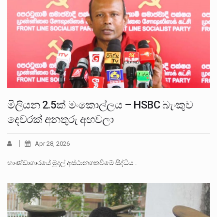
මිලියන 2.5ක් මංකොල්ලය – HSBC බැංකුව
දෙවරක් අනතුරු අඟවලා
Apr 28, 2026
භාණ්ඩාගාරයේ මුදල් අස්ථානගතවීමේ සිද්ධිය…