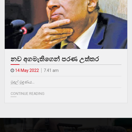
නව අගමැතිගෙන් පරණ උත්තර
14 May 2022
7.41 am
මුදල් මුද්‍රණය…
CONTINUE READING