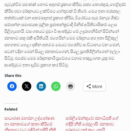
පැවැත්වීම පමණක් නොව අදහස් ප්‍රකාශ කිරීම, සත්‍ය තොරතුරු හෙළිදරව්
කිරීම පවා මර්දනයට ලක්වීමට හේතුවක් වී තිබේ. මෙය ඉතා බරපතල
තත්ත්වයක් වන අතර අදහස් ප්‍රකාශ කිරීම, විරෝධය පෑම ඕනෑම ශිෂ්ට
සම්පන්න සමාජයක මූලික ප්‍රජාතන්ත්‍රවාදී මිනිස් අයිතිවාසිකම් ලෙස
පිළිගැනෙයි. වසංගතයට මුවා වී ආණ්ඩුව මේ උදුරාගනිමින් සිටින්නේ
ජනතාව සතු එකී අයිතියයි. එහෙයින් මෙම මර්දනය අප ඉතා පිළිකුල්
සහගතව හෙළා දකින අතර ම මෙයට එරෙහිව සංවිධානය වන මෙන්,
සටන් වදින මෙන් සියලු ජනතාවගෙන්, සියලු ප්‍රගතිශීලීන්ගෙන් ඉල්ලා
සිටිමු. එසේම මෙම මර්දනකාරී ප්‍රවේශය වහාම හකුළාගත යුතු බව
ආණ්ඩුවට ඉතා දැඩිව ප්‍රකාශ කර සිටිමු.
Share this:
More
Related
සාධාරණ මහජන උද්ඝෝෂණ
පාර්ලිමේන්තුවේ ජනාධිපති ගේ
හා ජනතාවගේ කතා කිරීමේ
හදිසි නීති රෙගුලාසි ජනතාව
නිදහසට වැට බඳිමින් හදිසි නීති
පරාජයට පත් කළ යුතුයි.