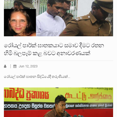
රෝයල් පාර්ක් ඝාතකයාට සමාව දීමට රතන
හිමි බලපෑම් කළ බවට අනාවරණයක්
Jun 12, 2023
රෝයල් පාර්ක් ඝාතන සිද්ධියේදී තරුණියක්…