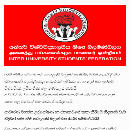
ලාල් කාන්ත ඇමතිවරයා අධිකරණ විනිශ්චයකාරවරුන්ගේ විශ්‍රාම යෑමේ වයස සම්බන්ධයෙන් නිහඬව සිටින ලෙස තමාට දැනුම් දුන්…
2011 වසරේදී දේශපාලන හා මානව හිමිකම් ක්‍රියාකාරීන් වන ලලිත්කුමාර් වීරරාජ් සහ කුගන් මුරුගානන්දන් යාපනයේදී අතුරුදන්…
ගොවියන්ගේ ප්‍රශ්න, ධීවරයන්ගේ ප්‍රශ්න, සෞඛය ප්‍රශ්න, වැටු ප්‍ර්ශ්න, රැකියා විරහිත ප්‍රශ්න මේ සියලු ප්‍රශ්නවලට තනි…
හදිසි නීතිය යටතේ නව රෙගුලාසි බලාත්මක කිරීම මගින් ආණ්ඩුව සිය
මර්දනකාරී වැඩපිළිවෙළ තවදුරටත් ඉදිරියට ගෙන ඇති බව අන්තර්
විශ්වවිධ්‍යාලයීය ශිෂ්‍ය බල මණ්ඩලය පවසයි.
අ.වි.ශි.බ.ම. විශේෂ නිවේදනයක් නිකුත් කරමින් මේ බව පවසා ඇත.
පහත පළ වන්නේ එම මාධ්‍ය නිවේදනයයි.
සාධාරණ මහජන උද්ඝෝෂණ හා ජනතාවගේ කතා කිරීමේ නිදහසට වැට
බඳිමින් හදිසි නීති රෙගුලාසි බලාත්මක කිරීම සම්බන්ධවයි.
වසංගතය වේගයෙන් මුළුමහත් සමාජ දේහයම වෙළාගනිමින් පැතිර