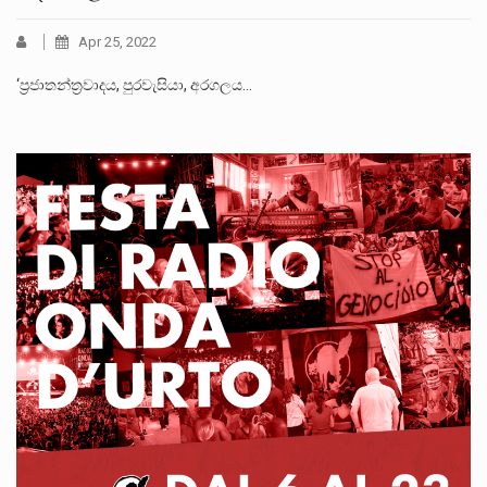
Apr 25, 2022
‘ප‍්‍රජාතන්ත‍්‍රවාදය, පුරවැසියා, අරගලය…