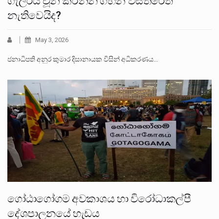
ගැලරිය චූන් කරන්න ගිහින් වස්තරෙත්
නැතිවෙයිද?
May 3, 2026
ජනාධිපති අනුර කුමාර දිසානායක විසින් අධිකරණය…
ගෝඨාගෝගම අවකාශය හා විරෝධාකල්පී
දේශපාලනයේ හැඩය