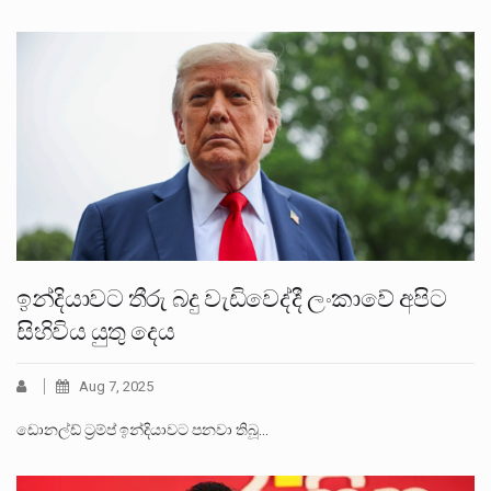
ඉන්දියාවට තීරු බදු වැඩිවෙද්දී ලංකාවේ අපිට
සිහිවිය යුතු දෙය
Aug 7, 2025
ඩොනල්ඩ් ට්‍රම්ප් ඉන්දියාවට පනවා තිබූ…