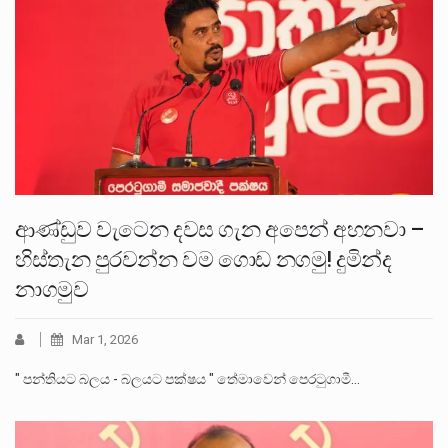
ආණ්ඩුව වැටෙන දවස ගැන අපෙන් අහනවා –
හිස්තැන පුරවන්න වම ගොඩ නගමු! දුමින්ද
නාගමුව
Mar 1, 2026
" පන්තියට බලය - බලයට පක්ෂය " තේමාවෙන් පෙරටුගාමී…