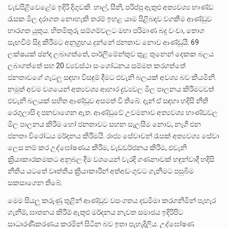
වැඩපිළිවෙළේම ඉදිරි දිගුවකි. හාල්, සීනි, පරිප්පු ඇතුළු අත්‍යවශ්‍ය භාණ්ඩ
රැසක මිල දරාගත නොහැකි තරම් ඉහළ යාම පිළිබඳව වගකීම ආණ්ඩුව
භාරගත යුතුය. හිතමිතුරු සම්ගම්වලට මහා පරිමාණ බදු වංචා, තොග
සැඟවීම් සිදු කිරීමට අනුග්‍රහය දුන්නේ ජනතාව නොව ආණ්ඩුයි. 69
ලක්ෂයක් ඡන්ද ලබාගත්තේ, පාර්ලිමේන්තුව තුළ තුනෙන් දෙකක බලය
ලබාගත්තේ සහ 20 ව්‍යවස්ථා සංශෝධනය සම්මත කරගත්තේ
ජනතාවගේ ගැටලු සඳහා විසඳුම් දීමට එවැනි බලයක් අවශ්‍ය බව කියමිනි.
නමුත් අවම වශයෙන් අත්‍යවශ්‍ය ආහාර ද්‍රව්‍යවල මිල පාලනය කිරීමටවත්
එවැනි බලයක් සහිත ආණ්ඩුව අසමත් වී තිබේ. දැන් ඒ සඳහා හදිසි නීති
රෙගුලාසි ද පනවාගෙන ඇත. ආණ්ඩුවේ උවමනාව අත්‍යවශ්‍ය භාණ්ඩවල
මිල පාලනය කිරීම හෝ ජනතාවට සහන සැලසීම නොව, නැගී එන
ජනතා විරෝධය මර්දනය කිරීමයි. රාජ්‍ය සේවාවන් රැසක් අත්‍යවශ්‍ය සේවා
ලෙස නම් කර උද්ඝෝෂණය කිරීම, වැඩවර්ජනය කිරීම, එවැනි
ක්‍රියාකාරකමකට අනුබල දීම වශයෙන් වැරදි ගණනාවක් හඳුන්වාදී හදිසි
නීතිය යටතේ වෘත්තීය ක්‍රියාකාරීන් අත්අඩංගුවට ගැනීමට පසුබිම
සකසාගෙන තිබේ.
මෙම සියලු කරුණු තුළින් ආණ්ඩුව වසංගතය දඩමීමා කරගනිමින් පැහැර
ගැනීම්, ඝාතනය කිරීම් ඇතුළු මර්දනය නැවත සමාජය ඉදිරිපිට
සාධාරණීකරණය කරමින් සිටින බව ඉතා පැහැදිලිය. උද්ඝෝෂණ