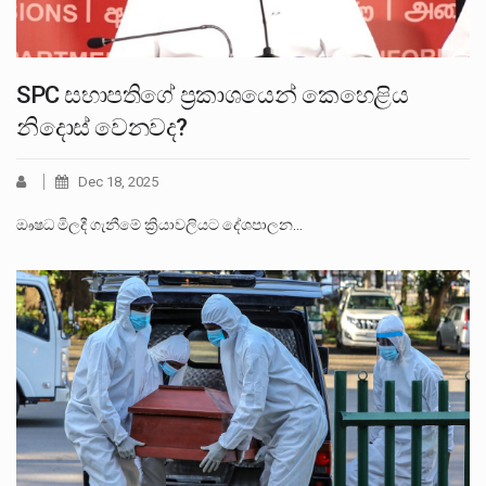
SPC සභාපතිගේ ප්‍රකාශයෙන් කෙහෙළිය
නිදොස් වෙනවද?
Dec 18, 2025
ඖෂධ මිලදී ගැනීමේ ක්‍රියාවලියට දේශපාලන…