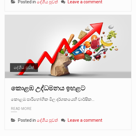
Posted in
දේශීය පුවත්
Leave a comment
දේශීය පුවත්
කොළඹ උද්ධමනය ඉහළට
කොළඹ පාරිභෝගික මිල දර්ශකයෙහි වාර්ෂික…
READ MORE
Posted in
දේශීය පුවත්
Leave a comment