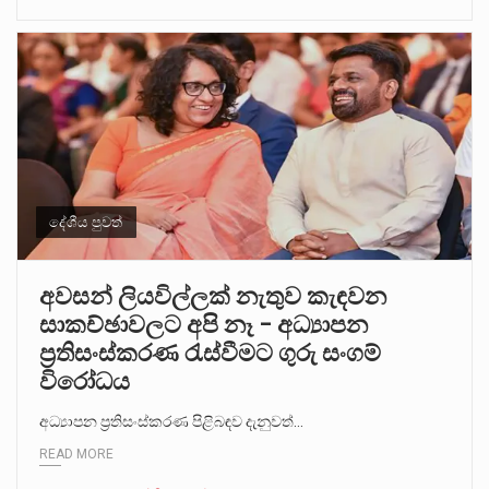
දේශීය පුවත්
අවසන් ලියවිල්ලක් නැතුව කැඳවන
සාකච්ඡාවලට අපි නෑ – අධ්‍යාපන
ප්‍රතිසංස්කරණ රැස්වීමට ගුරු සංගම්
විරෝධය
අධ්‍යාපන ප්‍රතිසංස්කරණ පිළිබඳව දැනුවත්…
READ MORE