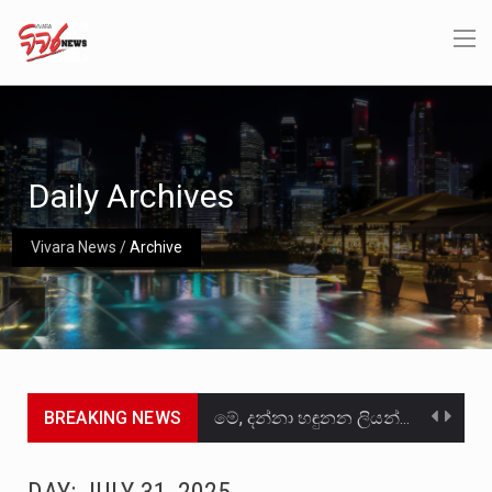
Daily Archives
Vivara News
/
Archive
BREAKING NEWS
මේ, දන්නා හඳුනන ලියන්නකුගේ නන්නාඳුනන අඩවියක සැරිසරා ලද ආස්වාදනීය මොහොතක සිංහාවලෝකනයකි .කෙටි කවියක දිගු බර…
වත්මන් ආණ්ඩුවේ ප්‍රධාන පාර්ශවකරුවා වන ජනතා විමුක්ති පෙරමුණේ කාලයක පටන් තිබුණු ප්‍රධාන සටන් පාඨයක් වූවේ…