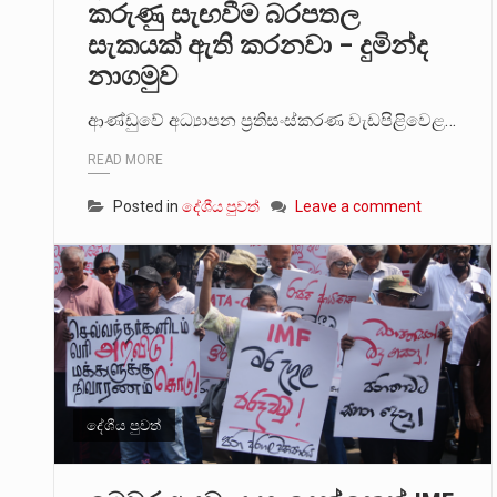
කරුණු සැඟවීම බරපතල
සැකයක් ඇති කරනවා – දුමින්ද
නාගමුව
ආණ්ඩුවේ අධ්‍යාපන ප්‍රතිසංස්කරණ වැඩපිළිවෙළ…
READ MORE
Posted in
දේශීය පුවත්
Leave a comment
දේශීය පුවත්