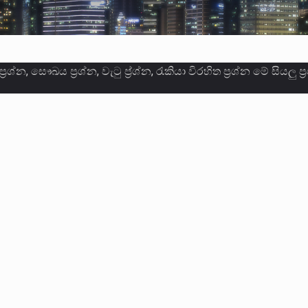
 නන්නාඳුනන අඩවියක සැරිසරා ලද ආස්වාදනීය මොහොතක සිංහාව
වකරුවා වන ජනතා විමුක්ති පෙරමුණේ කාලයක පටන් තිබුණු ප්‍රධා
ලොකු පැටිගේ ප්‍රධාන වෙඩික්කරු බවට සැක කරන ගිං ගඟේ ගිල්ව
ගේ හා ඉන් පහළ විනිශ්චයකාරවරුන්ගේ විශ්‍රාම වයස දීර්ඝ කිරී
කු ඉකුත් වසර පහක කාලය තුලදී (2020 ජනවාරි 01 සිට 2025 දෙස
්ධියෙන් තුවාල ලැබූ බව කියන රැඳවියන් ගණන ඉහළ ගොස් තිබේ. 
ූම් සූම් සංවාදය පැවැත්වෙන්නේ "කතා කරන මහ වැව" නම් නකතාව
ිනිශ්චයකාරවරුන්ගේ විශ්‍රාම යෑමේ වයස සම්බන්ධයෙන් නිහඬව ස