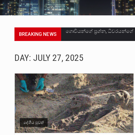
BREAKING NEWS
මේ, දන්නා හඳුනන ලියන්නකුගේ
වත්මන් ආණ්ඩුවේ ප්‍රධාන පාර්ශ
DAY:
JULY 27, 2025
සංවිධානාත්මක අපරාධකරුවකු වන 
උපරිමාධිකරණ විනිශ්චයකාරවරුන්
බන්ධනාගාර රැදවියන් 1,021 දෙනෙ
මහර බන්ධනාගාරයේ අද ඇතිවූ සිද
අගෝස්තු මස දෙවන ඉරිදා ලිට් ර
දේශීය පුවත්
ලාල් කාන්ත ඇමතිවරයා අධිකරණ ව