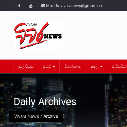
Mail Us:
vivaranews@gmail.com
මුල් පිටුව
පුවත්
විශේෂාංග
කලා
පාරිසරි
Daily Archives
Vivara News
/
Archive