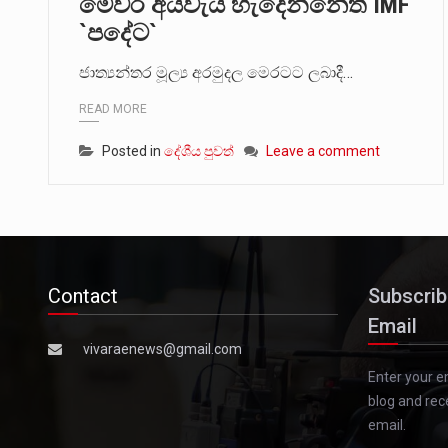
මෙවර අයවැය හැදෙන්නෙත් IMF
`පදේට`
ජාත්‍යන්තර මූල්‍ය අරමුදල මෙරටට ලබාදී…
READ MORE
Posted in
දේශීය පුවත්
Leave a comment
Contact
Subscrib
Email
vivaraenews@gmail.com
Enter your e
blog and rec
email.