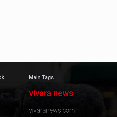
ok
Main Tags
vivara news
vivaranews.com