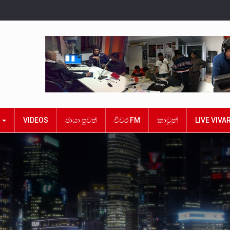
ක
VIDEOS
ඡායා පුවත්
විවර FM
කාටූන්
LIVE VIVA