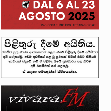
න්දන් යාපනයේදී අතුරුදන්…
ප්‍රශ්නවලට තනි…