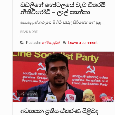
ඩඩ්ලිගේ හෝටලයේ වැට විතරයි
නීතිවිරෝධී – ලාල් කාන්තා
පොළොන්නරුවේ පිහිටි ඩඩ්ලි සිරිසේනගේ සුදු…
READ MORE
Posted in
දේශීය පුවත්
Leave a comment
දේශීය පුවත්
අධ්‍යාපන ප්‍රතිසංස්කරණ පිළිබඳ