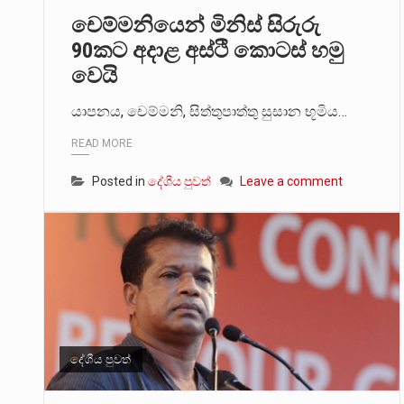
චෙම්මනියෙන් මිනිස් සිරුරු
2011 වසරේදී දේශපාලන හා මානව හි
90කට අදාළ අස්ථි කොටස් හමු
වෙයි
ගොවියන්ගේ ප්‍රශ්න, ධීවරයන්ගේ ප්‍ර
යාපනය, චෙම්මනි, සිත්තුපාත්තු සුසාන භූමිය…
READ MORE
Posted in
දේශීය පුවත්
Leave a comment
දේශීය පුවත්