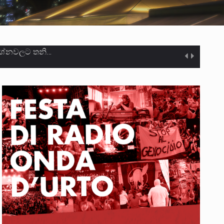
ලෝකනයකි .කෙටි කවියක දිගු බර…
න සටන් පාඨයක් වූවේ…
ා මරා දමා…
ම සඳහා සකස් කර ඇති විසිදෙවන…
ැම්බර්…
ඒ…
ක්…
ිටින ලෙස තමාට දැනුම් දුන්…