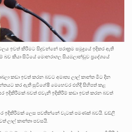
 ඉවත් කිරීමට සිදුවන්නේ පරාක්‍රම සමුද්‍රයේ ඉදිකර ඇති
 මේ බව කියා සිටියේ මොනරාගල සියඹලාන්ඩුව ප්‍රදේශයේ
ොබලා කඩා ඉවත් කරන බවට අමාත්‍ය ලාල් කාන්ත මීට දින
න්තයට කර ඇති සුවිශේෂී මෙහෙවර එහිදී සිහිපත් කළ
දිකිරීමක් බවත් එවැනි ඉදිකිරීම් කඩා ඉවත් කරන බවත්
දිකිරීමක් ලෙස පවතින්නේ වැටක් පමණක් බවයි. ඩඩ්ලි
 ලාල් කාන්තා පවසයි.