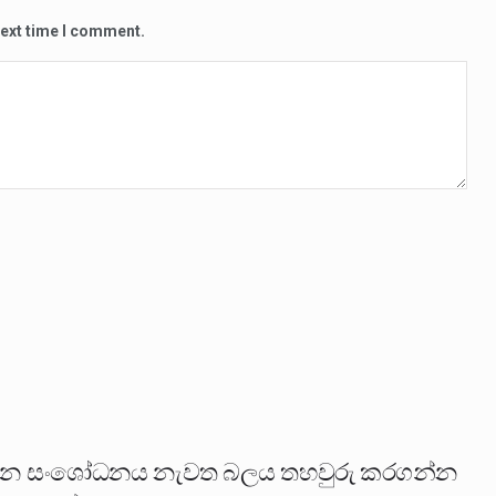
next time I comment.
න සංශෝධනය නැවත බලය තහවුරු කරගන්න