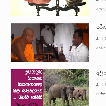
පොළොන්
පරී
දේශීය 
අලි
ජාතික