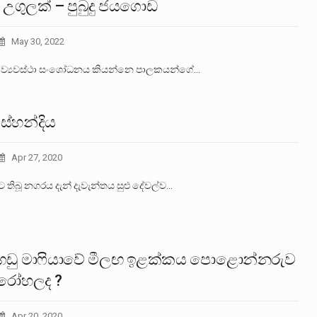
 උගුලක් – පුබුදු ජයගොඩ
May 30, 2022
ව්‍යවස්ථා සංශෝධනය කියන්නෙ පාලකයන්ගේ…
ස්හන්දිය
Apr 27, 2020
 තිබූ නගරය දැන් දැවැන්තය සුළු දේවල්ව…
ගඩු මාෆියාවේ මීලඟ ඉළක්කය පොළොන්නරුව
රෝහලද ?
Apr 20, 2020