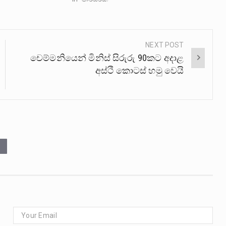
NEXT POST
චෙම්මනියෙන් මිනිස් සිරුරු 90කට අදාළ
අස්ථි කොටස් හමු වෙයි