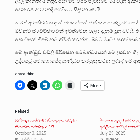
ලාල් කාන්තා මන්ත්‍රීවරයා මිට පෙර පැවසුවේ මෙවැනි ආක
වෙත රජයට වන්දි ගෙවීමට සිදුවන බවයි.
නමුත් ඇමතිවරයා දැන් පවසන්නේ ජාතික කන බලවේගයේ පිර
ඔවුන්ට ස්වේච්ඡාවෙන් ඉවත්වෙන ලෙස දැනුම් දුන් බවයි. එ
කොටසක් තිබේ නම් අයින් කරන්නා බවට මාධ්‍ය සාකච්ඡාවක්
මේ ආණ්ඩුව ඩඩ්ලි සිරිසේන සම්බන්ධයෙන් මේ දක්වන හීලෑ 
උද්ගතවූ මොහොතේද ආණ්ඩුව කටයුතු කරන ලද්දේ මේ ආක
Share this:
More
Related
මහීපාල හේරත්ට තියපු අත ඩඩ්ලිට
දිනපතා අලුත් වෙන 
තියන්න පරක්කු ඇයි?
අරලිය හෝටල් කතා
October 3, 2025
July 29, 2025
In "දේශීය පුවත්"
In "Videos"