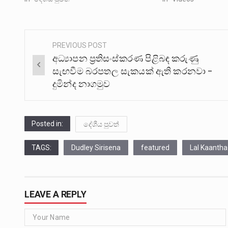
PREVIOUS POST
Post
අධ්‍යාපන ප්‍රතිසංස්කරණ පිළිබඳ කරුණු
navigation
සැඟවීම බරපතල සැකයක් ඇති කරනවා –
දුමින්ද නාගමුව
Posted in:
දේශීය පුවත්
TAGS:
Dudley Sirisena
featured
Lal Kaantha
LEAVE A REPLY