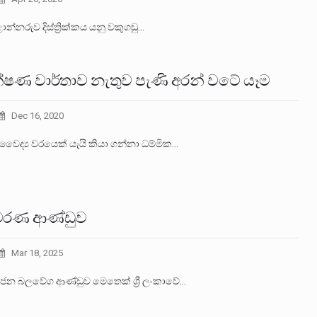
නරුව දිස්ත්‍රික්කය යනු වකුගඩු…
ක්ෂණ වාර්තාව නැතුව පැණි අරන් වටේ යෑම
Dec 16, 2020
වෛද්‍ය වරයෙක් යැයි කියා ගන්නා ධම්මික…
මරණ ආණ්ඩුව
Mar 18, 2025
 ජන බලවේග ආණ්ඩුව මෙතෙක් ශ්‍රී ලංකාවේ…