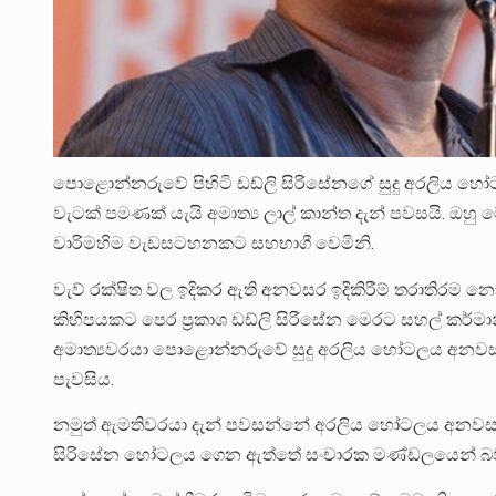
පොළොන්නරුවේ පිහිටි ඩඩ්ලි සිරිසේනගේ සුදු අරලිය හෝටලය
වැටක් පමණක් යැයි අමාත්‍ය ලාල් කාන්ත දැන් පවසයි. ඔහු
වාරිමහිම වැඩසටහනකට සහභාගී වෙමිනි.
වැව් රක්ෂිත වල ඉදිකර ඇති අනවසර ඉදිකිරීම් තරාතිරම න
කිහිපයකට පෙර ප්‍රකාශ ඩඩ්ලි සිරිසේන මෙරට සහල් කර්මා
අමාත්‍යවරයා පොළොන්නරුවේ සුදු අරලිය හෝටලය අනවසර ඉ
පැවසිය.
නමුත් ඇමතිවරයා දැන් පවසන්නේ අරලිය හෝටලය අනවසර ඉ
සිරිසේන හෝටලය ගෙන ඇත්තේ සංචාරක මණ්ඩලයෙන් බවත්