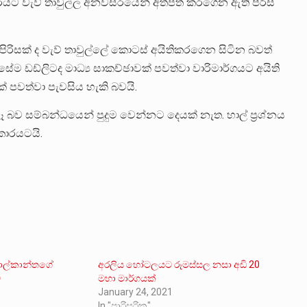
ාරයට වැව් තාවුල්ල අනවසරයෙන් අත්පත් කරගෙන ඇති පිරිස්
ිසක් ද වැව් තාවුල්ලේ කොටස් අයිතිකරගෙන සිටින බවත්
සේම ඩඩ්ලිටද මාධ්‍ය සාකච්ඡාවක් පවත්වා වාරිමාර්ගයට අයිති
 පවත්වා පැවසිය හැකි බවයි.
බව සම්බන්ධයෙන් පුදුම වෙන්නට දෙයක් නැත. හාල් ප්‍රශ්නය
ාරයටයි.
ලාල්කාන්තගේ
අරලිය හෝටලයට රූමස්සල නසා අඩි 20
ව
මහා මාර්ගයක්
January 24, 2021
In "පාරිසරික"