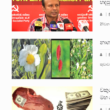
හදපු
21වන 
නාග
කුඩාවට
වකු
මහ 