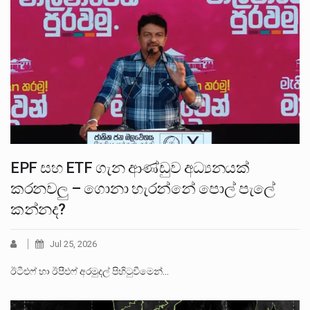
EPF සහ ETF ගැන ආණ්ඩුව අධ්‍යනයක්
කරනවලු – ගොනා හැරන්නේ පොල් පැලේ
කන්නද?
Jul 25, 2026
ඊටීඑෆ් හා ඊපීඑෆ් අරමුදල් පිහිටුවීමෙන්…