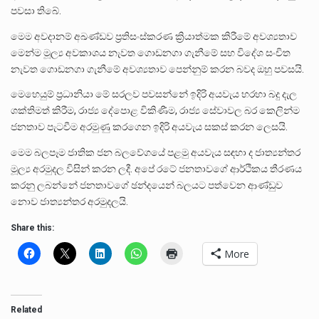
පවසා තිබේ.
මෙම අවදානම් අඛණ්ඩව ප්‍රතිසංස්කරණ ක්‍රියාත්මක කිරීමේ අවශ්‍යතාව
මෙන්ම මූල්‍ය අවකාශය නැවත ගොඩනගා ගැනීමේ සහ විදේශ සංචිත
නැවත ගොඩනගා ගැනීමේ අවශ්‍යතාව පෙන්නුම් කරන බවද ඔහු පවසයි.
මෙහෙයුම් ප්‍රධානියා මේ සරලව පවසන්නේ ඉදිරි අයවැය හරහා බදු දැල
ශක්තිමත් කිරීම, රාජ්‍ය දේපොළ විකිණීම, රාජ්‍ය සේවාවල බර කෙලින්ම
ජනතාව පැටවීම අරමුණු කරගෙන ඉදිරි අයවැය සකස් කරන ලෙසයි.
මෙම බලපෑම ජාතික ජන බලවේගයේ පළමු අයවැය සඳහා ද ජාත්‍යන්තර
මූල්‍ය අරමුදල විසින් කරන ලදී. අපේ රටේ ජනතාවගේ ආර්ථිකය තීරණය
කරනු ලබන්නේ ජනතාවගේ ඡන්දයෙන් බලයට පත්වෙන ආණ්ඩුව
නොව ජාත්‍යන්තර අරමුදලයි.
Share this:
More
Related