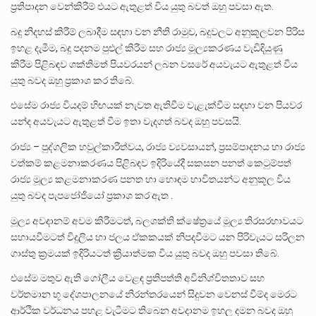
ප්‍රතිපාදන වෙන්කිරීම් එයට ඇතුළත් විය යුතු බවත් ඔහු පවසා ඇත.
බදු නිදහස් කිරීම් ලබාදීම සඳහා වන නීති රාමුව, බදුවලට අනුකූලවන පිරිස
ඉහළ දැමීම, බදු පදනම පුළුල් කිරීම සහ රාජ්‍ය මූල්‍යකරණය වැඩිදියුණු
කිරීම පිළිබඳව ශක්තිමත් පියවරයන් ලබන වසරේ අයවැයට ඇතුළත් විය
යුතු බවද ඔහු ප්‍රකාශ කර තිබේ.
එසේම රාජ්‍ය වියදම් හිඟයක් නැවත ඇතිවීම වැළැක්වීම සඳහා වන පියවර
යන්ද අයවැයට ඇතුළත් වීම ඉතා වැදගත් බවද ඔහු පවසයි.
රාජ්‍ය – පුද්ගලික හවුල්කාරීත්වය, රාජ්‍ය ව්‍යවසායන්, ප්‍රසම්පාදනය හා රාජ්‍ය
වත්කම් කළමනාකරණය පිළිබඳව ඉදිරියේදී සකසන පනත් කෙටුම්පත්
රාජ්‍ය මූල්‍ය කළමනාකරණ පනත හා හොඳම භාවිතයන්ට අනුකූල විය
යුතු බවද පැපජෝජියෝ ප්‍රකාශ කර ඇත .
මූල්‍ය අවදානම් අවම කිරීමටත්, බලශක්ති ක්ෂේත්‍රයේ මූල්‍ය තිරසරභාවයට
සහායවීමටත් විදුලිය හා ජලය ඒකකයක් නිපදවීමට යන පිරිවැයට සරිලන
ගාස්තු ක්‍රමයක් ඉදිරියටත් ක්‍රියාත්මක විය යුතු බවද ඔහු පවසා තිබේ.
එසේම මතුව ඇති ගෝලීය වෙළඳ ප්‍රතිපත්ති අවිනිශ්චිතතාව සහ
වර්තමාන භූ දේශපාලනයේ නිරන්තරයෙන් සිදුවන වෙනස් වීම්ද මෙරට
ආර්ථික වර්ධනය පහළ වැටීමට තිබෙන අවදානම ඉහල දමන බවද ඔහු