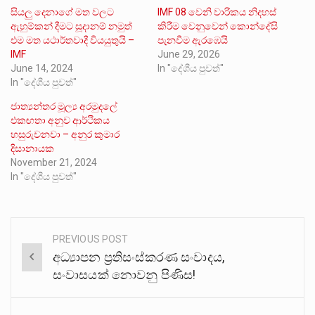
සියලු දෙනාගේ මත වලට
IMF 08 වෙනි වාරිකය නිදහස්
ඇහුම්කන් දීමට සූදානම් නමුත්
කිරීම වෙනුවෙන් කොන්දේසි
එම මත යථාර්තවාදී වියයුතුයි –
පැනවීම ඇරඹෙයි
IMF
June 29, 2026
June 14, 2024
In "දේශීය පුවත්"
In "දේශීය පුවත්"
ජාත්‍යන්තර මූල්‍ය අරමුදලේ
එකඟතා අනුව ආර්ථිකය
හසුරුවනවා – අනුර කුමාර
දිසානායක
November 21, 2024
In "දේශීය පුවත්"
PREVIOUS POST
Post
අධ්‍යාපන ප්‍රතිසංස්කරණ සංවාදය,
navigation
සංවාසයක් නොවනු පිණිස!