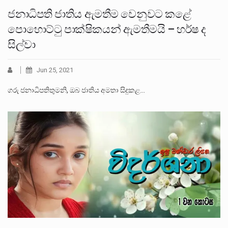
ජනාධිපති ජාතිය ඇමතීම වෙනුවට කළේ
පොහොට්ටු පාක්ෂිකයන් ඇමතීමයි – හර්ෂ ද
සිල්වා
Jun 25, 2021
ගරු ජනාධිපතිතුමනි, ඔබ ජාතිය අමතා සිදුකළ…