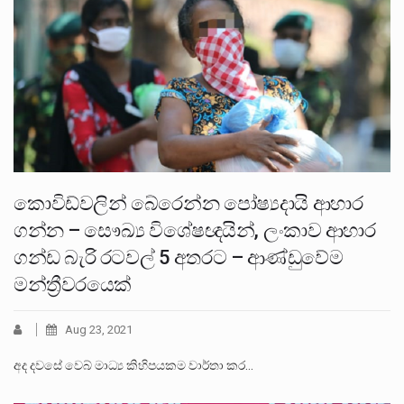
කොවිඩ්වලින් බේරෙන්න පෝෂ්‍යදායි ආහාර
ගන්න – සෞඛ්‍ය විශේෂඥයින්, ලංකාව ආහාර
ගන්ඩ බැරි රටවල් 5 අතරට – ආණ්ඩුවේම
මන්ත්‍රීවරයෙක්
Aug 23, 2021
අද දවසේ වෙබ් මාධ්‍ය කිහිපයකම වාර්තා කර…