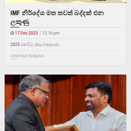
IMF නිර්දේශ මත තවත් බද්දක් එන
ලකුණු
17 Dec 2023
12.16 pm
2025 වනවිට රජයේ ආදායම්…
CONTINUE READING