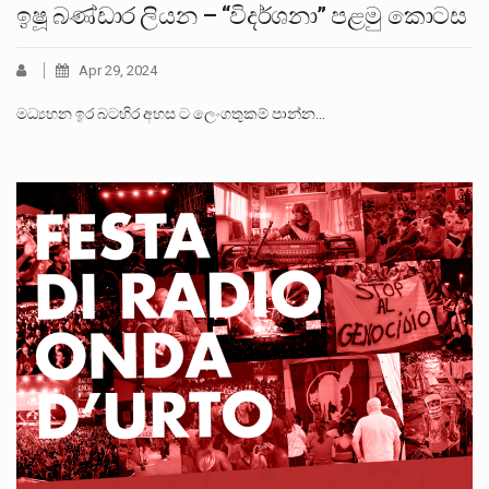
ඉෂූ බණ්ඩාර ලියන – “විදර්ශනා” පළමු කොටස
Apr 29, 2024
මධ්‍යහන ඉර බටහිර අහස ට ලෙංගතුකම් පාන්න…