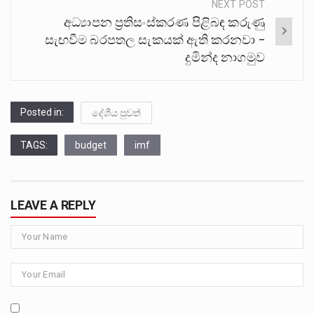
NEXT POST
අධ්‍යාපන ප්‍රතිසංස්කරණ පිළිබඳ කරුණු
සැඟවීම බරපතල සැකයක් ඇති කරනවා –
දුමින්ද නාගමුව
Posted in:
දේශීය පුවත්
TAGS:
budget
imf
LEAVE A REPLY