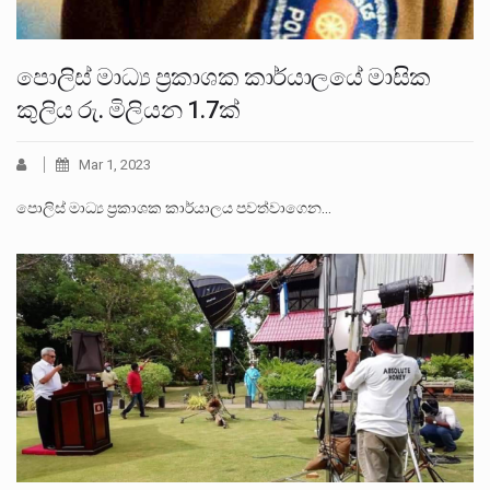
පොලිස් මාධ්‍ය ප්‍රකාශක කාර්යාලයේ මාසික
කුලිය රු. මිලියන 1.7ක්
Mar 1, 2023
පොලිස් මාධ්‍ය ප්‍රකාශක කාර්යාලය පවත්වාගෙන…