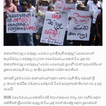
ලාල් කාන්ත ඇමතිවරයා අධිකරණ විනිශ්චයකාරවරුන්ගේ විශ්‍රාම යෑමේ වයස සම්බන්ධයෙන් නිහඬව සිටින ලෙස තමාට දැනුම් දුන්…
2011 වසරේදී දේශපාලන හා මානව හිමිකම් ක්‍රියාකාරීන් වන ලලිත්කුමාර් වීරරාජ් සහ කුගන් මුරුගානන්දන් යාපනයේදී අතුරුදන්…
ගොවියන්ගේ ප්‍රශ්න, ධීවරයන්ගේ ප්‍රශ්න, සෞඛය ප්‍රශ්න, වැටු ප්‍ර්ශ්න, රැකියා විරහිත ප්‍රශ්න මේ සියලු ප්‍රශ්නවලට තනි…
ජාත්‍යන්තර මූල්‍ය අරමුදල මෙරටට ලබාදී ඇති අරමුදල් වැඩසටහනේ
කැපවීම්වලට අනුකූලව ලබන වසරේ අයවැය සකස් විය යුතු බව
ජාත්‍යන්තර මූල්‍ය අරමුදලේ මෙරට මෙහෙයුම් ප්‍රධානී එවන් පැපජෝජියෝ
ප්‍රකාශ කර ඇති බව ලංකාදීප පුවත්පත වාර්තා කර තිබේ.
ජනපති ට්‍රම්ප් මෙරට අපනයනයන් සඳහා පනවා ඇති තීරු බද්දෙන් ශ්‍රී
ලංකාවේ ආර්ථික වර්ධනය මන්දගාමී වීමේ අවදානමක් තිබෙන බව ද ඔහු
පවසයි.
2026 වසරේ අයවැය සකස්වීමේදී රජයේ ආදායම ඉහළ දමා ගැනීම සඳහා
ශක්තිමත් ක්‍රියාමාර්ග ඇතුළත් විය යුතු බවත් ක්ෂේත්‍ර සඳහා ප්‍රමාණවත්