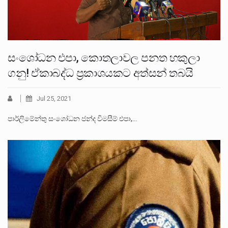
සංශෝධන එපා, කොතලාවල පනත හකුලා
ගනු! ඒකාබද්ධ ප්‍රකාශයකට අත්සන් තබයි
Jul 25, 2021
පාර්ලිමේන්තු සංශෝධන ජන්ද විමසීම් එපා,…