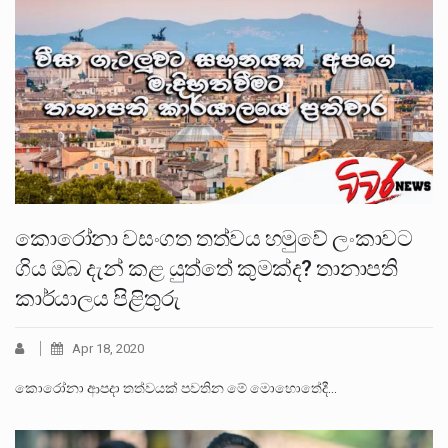
කොරෝනා වසංගත තත්වය හමුවේ ලංකාවට
ගිය ඔබ දැන් කළ යුත්තේ කුමක්ද? තානාපති
කාර්යාලය පිළිතුරු
Apr 18, 2020
කොරෝනා ආපදා තත්වයක් පවතින මේ මොහොතේදී…