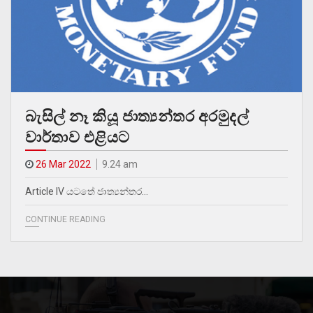
බැසිල් නෑ කියූ ජාත්‍යන්තර අරමුදල්
වාර්තාව එළියට
26 Mar 2022
9.24 am
Article IV යටතේ ජාත්‍යන්තර…
CONTINUE READING