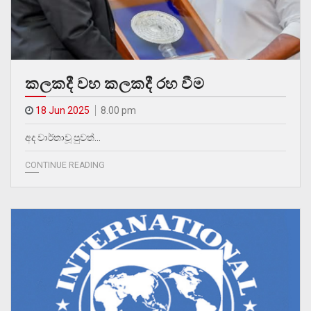
කලකදී වහ කලකදී රහ වීම
18 Jun 2025
8.00 pm
අද වාර්තාවූ පුවත්…
CONTINUE READING