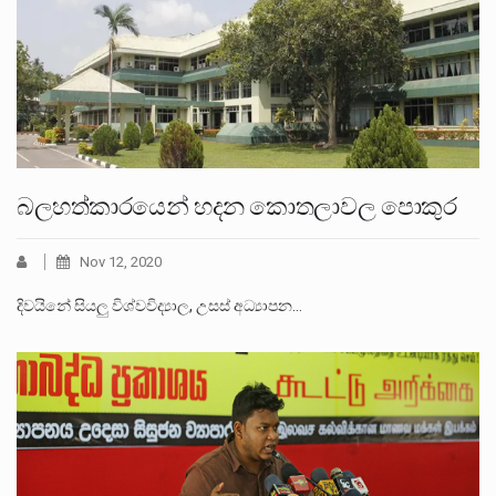
බලහත්කාරයෙන් හදන කොතලාවල පොකුර
Nov 12, 2020
දිවයිනේ සියලු විශ්වවිද්‍යාල, උසස් අධ්‍යාපන…