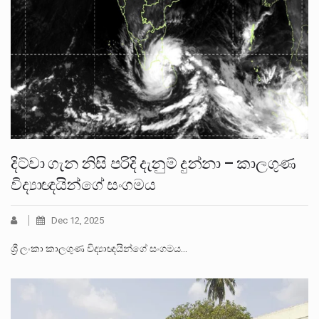
දිට්වා ගැන නිසි පරිදි දැනුම් දුන්නා – කාලගුණ
විද්‍යාඥයින්ගේ සංගමය
Dec 12, 2025
ශ්‍රී ලංකා කාලගුණ විද්‍යාඥයින්ගේ සංගමය…