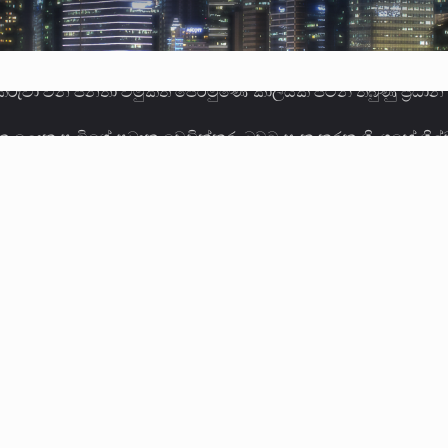
ලොකු පැටිගේ ප්‍රධාන වෙඩික්කරු බවට සැක කරන ගිං ගඟේ ගිල්ව
ගේ හා ඉන් පහළ විනිශ්චයකාරවරුන්ගේ විශ්‍රාම වයස දීර්ඝ කිරී
කු ඉකුත් වසර පහක කාලය තුලදී (2020 ජනවාරි 01 සිට 2025 දෙස
්ධියෙන් තුවාල ලැබූ බව කියන රැඳවියන් ගණන ඉහළ ගොස් තිබේ. 
ූම් සූම් සංවාදය පැවැත්වෙන්නේ "කතා කරන මහ වැව" නම් නකතාව
ිනිශ්චයකාරවරුන්ගේ විශ්‍රාම යෑමේ වයස සම්බන්ධයෙන් නිහඬව ස
ට සහ හිටපු ආරක්ෂක අමාත්‍යංශ ලේකම් හේමසිරි ප්‍රනාන්දු විශේෂ ත්
් වූ වසර තුළ ලොව පුරා විවිධ තනතුරු නාම වලින්…