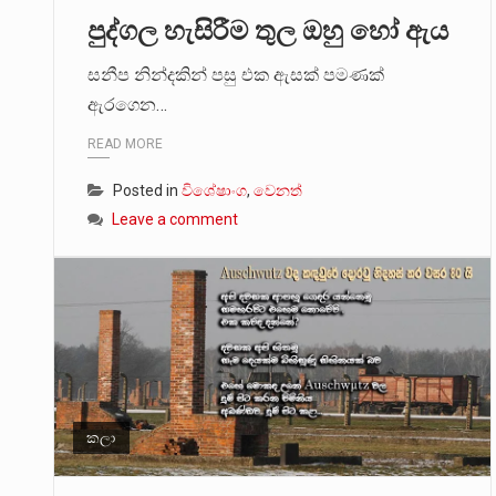
පුද්ගල හැසිරීම තුල ඔහු හෝ ඇය
මේ, දන්නා හඳුනන ලියන්නකුගේ
සනීප නින්දකින් පසු එක ඇසක් පමණක්
වත්මන් ආණ්ඩුවේ ප්‍රධාන පාර්ශ
ඇරගෙන…
READ MORE
Posted in
විශේෂාංග
,
වෙනත්
Leave a comment
කලා