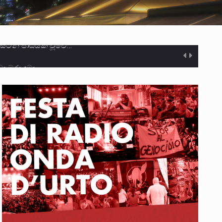
ා මරා දමා…
ම සඳහා සකස් කර ඇති විසිදෙවන…
ැම්බර්…
ඒ…
ක්…
ිටින ලෙස තමාට දැනුම් දුන්…
‍රිපුද්ගල මහාධිකරණය විසින්…