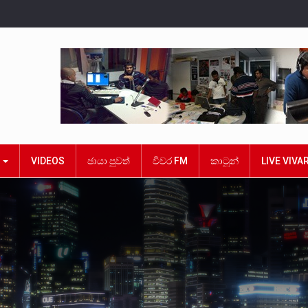
ක
VIDEOS
ඡායා පුවත්
විවර FM
කාටූන්
LIVE VIVA