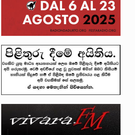
ලෝකනයකි .කෙටි කවියක දිගු බර…
න සටන් පාඨයක් වූවේ…