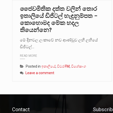
ජෛවමිතික දත්ත වලින් තොර
ඉතාලියේ ඩිජිටල් හැඳුනුම්පත –
කොහොමද මේක හදල
තියෙන්නෙ?
මේ දිනවල ලංකාවේ නව ආණ්ඩුව ලහි ලහියේ
ඩිජිටල්…
READ MORE
Posted in
ඉතාලියේ
,
විවර FM
,
විශේෂාංග
Leave a comment
Contact
Subscrib