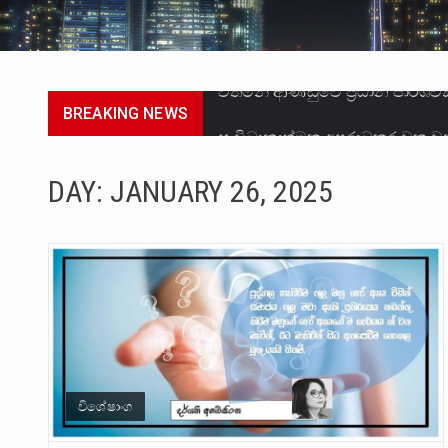
BREAKING NEWS
සංවිධානාත්මක අපරාධකරුවකු වන 
උපරිමාධිකරණ විනිශ්චයකාරවරුන්
DAY:
JANUARY 26, 2025
බන්ධනාගාර රැදවියන් 1,021 දෙනෙ
මහර බන්ධනාගාරයේ අද ඇතිවූ සිද
අගෝස්තු මස දෙවන ඉරිදා ලිට් ර
ලාල් කාන්ත ඇමතිවරයා අධිකරණ ව
හිටපු පොලිස්පති පූජිත් ජයසුන්දර
විශේෂාංග
පසුගිය මැයි මස 31 දිනෙන් අවසන