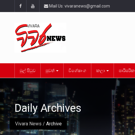
Mail Us:
vivaranews@gmail.com
මුල් පිටුව
පුවත්
විශේෂාංග
කලා
පාරිසරි
Daily Archives
Vivara News
/
Archive