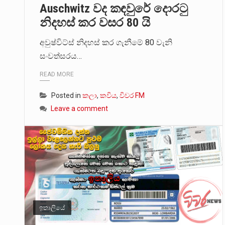
Auschwitz වද කඳවුරේ දොරටු
නිදහස් කර වසර 80 යි
අවුෂ්විට්ස් නිදහස් කර ගැනීමේ 80 වැනි
සංවත්සරය…
READ MORE
Posted in
කලා
,
කවිය
,
විවර FM
Leave a comment
ඉතාලියේ