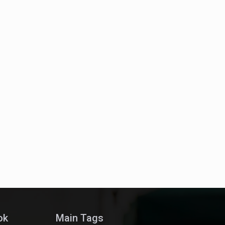
ok
Main Tags