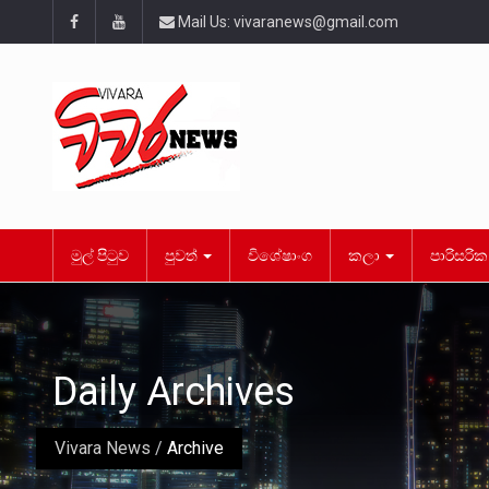
Mail Us:
vivaranews@gmail.com
මුල් පිටුව
පුවත්
විශේෂාංග
කලා
පාරිසරි
Daily Archives
Vivara News
/
Archive