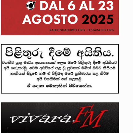
ලෝකනයකි .කෙටි කවියක දිගු බර…
න සටන් පාඨයක් වූවේ…