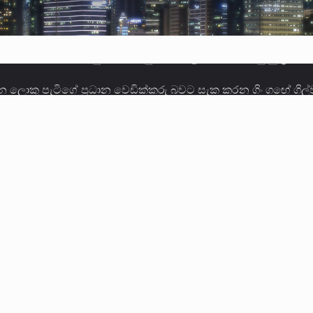
ලොකු පැටිගේ ප්‍රධාන වෙඩික්කරු බවට සැක කරන ගිං ගඟේ ගිල්ව
ගේ හා ඉන් පහළ විනිශ්චයකාරවරුන්ගේ විශ්‍රාම වයස දීර්ඝ කිරී
කු ඉකුත් වසර පහක කාලය තුලදී (2020 ජනවාරි 01 සිට 2025 දෙස
්ධියෙන් තුවාල ලැබූ බව කියන රැඳවියන් ගණන ඉහළ ගොස් තිබේ. 
ූම් සූම් සංවාදය පැවැත්වෙන්නේ "කතා කරන මහ වැව" නම් නකතාව
ිනිශ්චයකාරවරුන්ගේ විශ්‍රාම යෑමේ වයස සම්බන්ධයෙන් නිහඬව ස
ට සහ හිටපු ආරක්ෂක අමාත්‍යංශ ලේකම් හේමසිරි ප්‍රනාන්දු විශේෂ ත්
් වූ වසර තුළ ලොව පුරා විවිධ තනතුරු නාම වලින්…