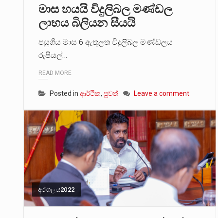
මාස හයයි විදුලිබල මණ්ඩල
ලාභය බිලියන සීයයි
පසුගිය මාස 6 ඇතුලත විදුලිබල මණ්ඩලය
රුපියල්…
READ MORE
Posted in
ආර්ථික
,
පුවත්
Leave a comment
අරගලය2022