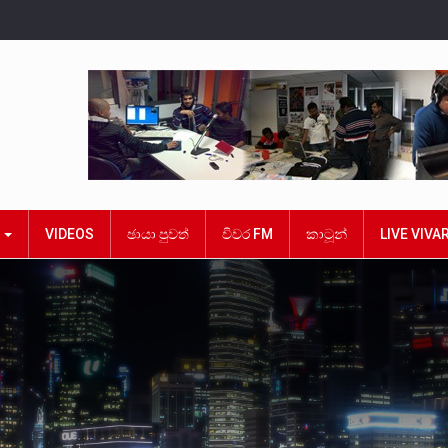
ක
VIDEOS
ඡායා පුවත්
විවර FM
කාටූන්
LIVE VIVA