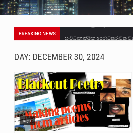
BREAKING NEWS
සංවිධානාත්මක අපරාධකරුවකු වන 
උපරිමාධිකරණ විනිශ්චයකාරවරුන්
DAY:
DECEMBER 30, 2024
බන්ධනාගාර රැදවියන් 1,021 දෙනෙ
මහර බන්ධනාගාරයේ අද ඇතිවූ සිද
අගෝස්තු මස දෙවන ඉරිදා ලිට් ර
ලාල් කාන්ත ඇමතිවරයා අධිකරණ ව
හිටපු පොලිස්පති පූජිත් ජයසුන්දර
කලා
පසුගිය මැයි මස 31 දිනෙන් අවසන