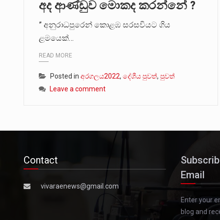
අද ආණ්ඩුව මොකද කරන්නේ ?
” අනුරාධපුරෙන් කොළඹ සරසවියට ගිය
ළමයෙක්…
READ MORE
Posted in
අරගලය2022
,
දේශීය පුවත්
,
පුවත්
Leave a comment
Contact
Subscrib
Email
vivaraenews@gmail.com
Enter your e
blog and rec