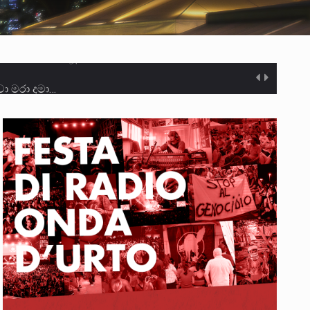
ා මරා දමා…
ම සඳහා සකස් කර ඇති විසිදෙවන…
ැම්බර්…
ඒ…
ක්…
ිටින ලෙස තමාට දැනුම් දුන්…
‍රිපුද්ගල මහාධිකරණය විසින්…