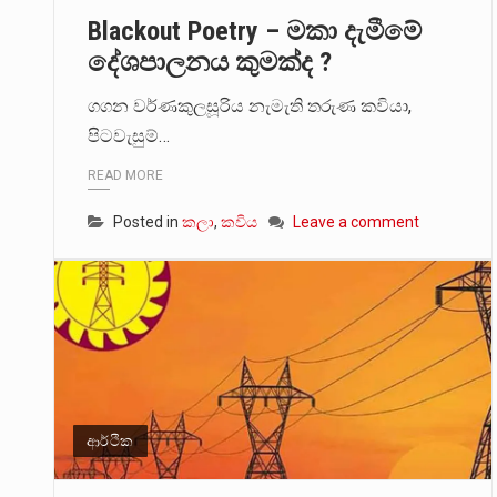
Blackout Poetry – මකා දැමීමේ
මේ, දන්නා හඳුනන ලියන්නකුගේ
දේශපාලනය කුමක්ද ?
වත්මන් ආණ්ඩුවේ ප්‍රධාන පාර්ශ
ගගන වර්ණකුලසූරිය නැමැති තරුණ කවියා,
පිටවැසුම්…
READ MORE
Posted in
කලා
,
කවිය
Leave a comment
ආර්ථික