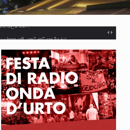
ලෝකනයකි .කෙටි කවියක දිගු බර…
න සටන් පාඨයක් වූවේ…
ා මරා දමා…
ම සඳහා සකස් කර ඇති විසිදෙවන…
ැම්බර්…
ඒ…
ක්…
ිටින ලෙස තමාට දැනුම් දුන්…