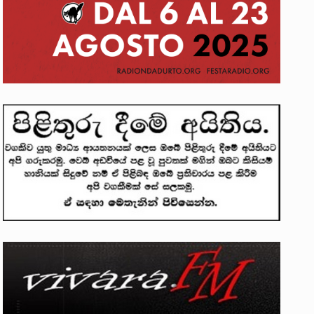
න්දන් යාපනයේදී අතුරුදන්…
ප්‍රශ්නවලට තනි…