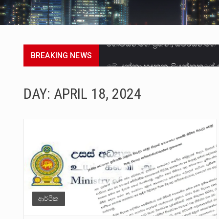
BREAKING NEWS
මේ, දන්නා හඳුනන ලියන්නකුගේ
වත්මන් ආණ්ඩුවේ ප්‍රධාන පාර්ශ
DAY:
APRIL 18, 2024
සංවිධානාත්මක අපරාධකරුවකු වන 
උපරිමාධිකරණ විනිශ්චයකාරවරුන්
බන්ධනාගාර රැදවියන් 1,021 දෙනෙ
මහර බන්ධනාගාරයේ අද ඇතිවූ සිද
අගෝස්තු මස දෙවන ඉරිදා ලිට් ර
ආර්ථික
ලාල් කාන්ත ඇමතිවරයා අධිකරණ ව