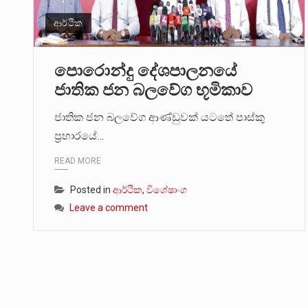
ආර්ථික
පොරොන්දු දේශපාලනයේ
ජාතික ජන බලවේග භූමිකාව
ජාතික ජන බලවේග ආණ්ඩුවක් යටතේ පාස්කු
ප්‍රහාරයේ…
READ MORE
Posted in
ආර්ථික
,
විශේෂාංග
Leave a comment