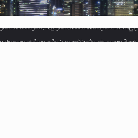
 නන්නාඳුනන අඩවියක සැරිසරා ලද ආස්වාදනීය මොහොතක සිංහාව
වකරුවා වන ජනතා විමුක්ති පෙරමුණේ කාලයක පටන් තිබුණු ප්‍රධා
ලොකු පැටිගේ ප්‍රධාන වෙඩික්කරු බවට සැක කරන ගිං ගඟේ ගිල්ව
ගේ හා ඉන් පහළ විනිශ්චයකාරවරුන්ගේ විශ්‍රාම වයස දීර්ඝ කිරී
කු ඉකුත් වසර පහක කාලය තුලදී (2020 ජනවාරි 01 සිට 2025 දෙස
්ධියෙන් තුවාල ලැබූ බව කියන රැඳවියන් ගණන ඉහළ ගොස් තිබේ. 
ූම් සූම් සංවාදය පැවැත්වෙන්නේ "කතා කරන මහ වැව" නම් නකතාව
ිනිශ්චයකාරවරුන්ගේ විශ්‍රාම යෑමේ වයස සම්බන්ධයෙන් නිහඬව ස