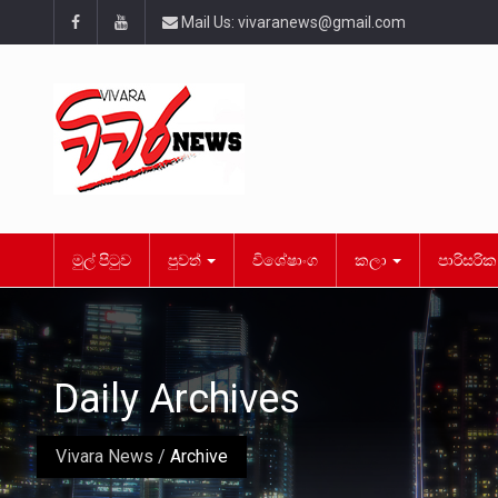
Mail Us:
vivaranews@gmail.com
මුල් පිටුව
පුවත්
විශේෂාංග
කලා
පාරිසරි
Daily Archives
Vivara News
/
Archive