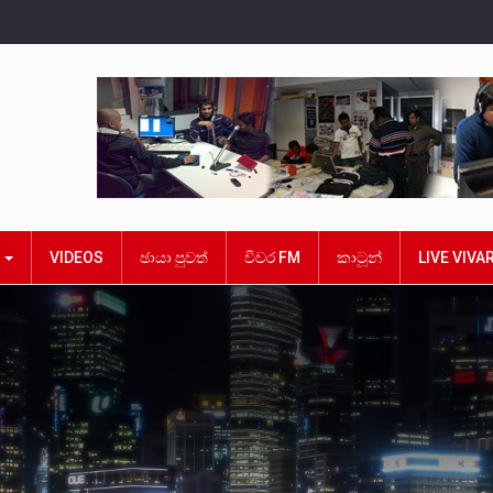
ක
VIDEOS
ඡායා පුවත්
විවර FM
කාටූන්
LIVE VIVA