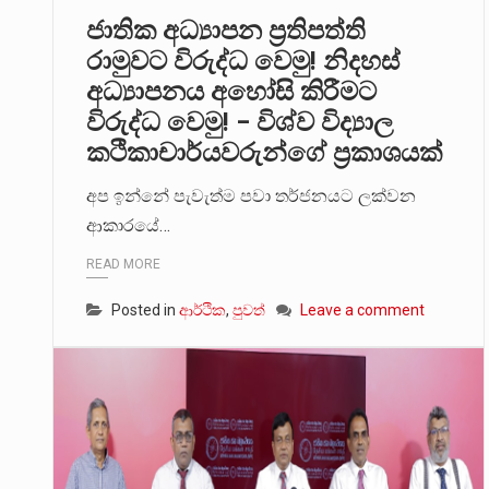
ජාතික අධ්‍යාපන ප‍්‍රතිපත්ති
2011 වසරේදී දේශපාලන හා මානව හි
රාමුවට විරුද්ධ වෙමු! නිදහස්
අධ්‍යාපනය අහෝසි කිරීමට
ගොවියන්ගේ ප්‍රශ්න, ධීවරයන්ගේ ප්‍ර
විරුද්ධ වෙමු! – විශ්ව විද්‍යාල
කථිකාචාර්යවරුන්ගේ ප‍්‍රකාශයක්
අප ඉන්නේ පැවැත්ම පවා තර්ජනයට ලක්වන
ආකාරයේ…
READ MORE
Posted in
ආර්ථික
,
පුවත්
Leave a comment