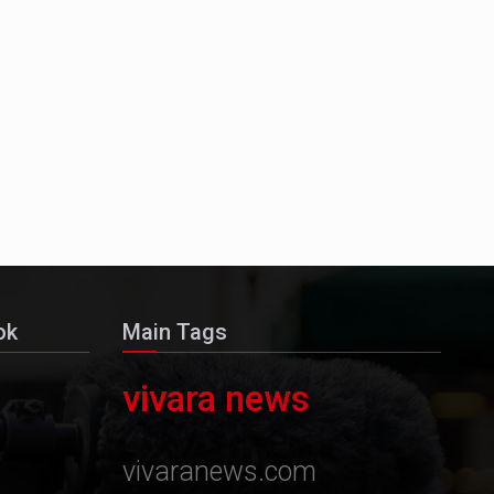
ok
Main Tags
vivara news
vivaranews.com