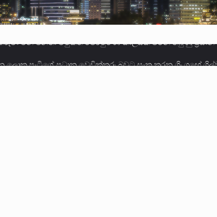
ලොකු පැටිගේ ප්‍රධාන වෙඩික්කරු බවට සැක කරන ගිං ගඟේ ගිල්ව
ගේ හා ඉන් පහළ විනිශ්චයකාරවරුන්ගේ විශ්‍රාම වයස දීර්ඝ කිරී
කු ඉකුත් වසර පහක කාලය තුලදී (2020 ජනවාරි 01 සිට 2025 දෙස
්ධියෙන් තුවාල ලැබූ බව කියන රැඳවියන් ගණන ඉහළ ගොස් තිබේ. 
ූම් සූම් සංවාදය පැවැත්වෙන්නේ "කතා කරන මහ වැව" නම් නකතාව
ිනිශ්චයකාරවරුන්ගේ විශ්‍රාම යෑමේ වයස සම්බන්ධයෙන් නිහඬව ස
ට සහ හිටපු ආරක්ෂක අමාත්‍යංශ ලේකම් හේමසිරි ප්‍රනාන්දු විශේෂ ත්
් වූ වසර තුළ ලොව පුරා විවිධ තනතුරු නාම වලින්…