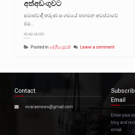
අත්අඩංගුවට
සමාජවාදී තරුණ සංගමයේ පාගමන අවස්ථාවේ
එම…
READ MORE
Posted in
දේශීය පුවත්
Leave a comment
Contact
Subscrib
Email
vivaraenews@gmail.com
Enter your e
blog and rec
email.