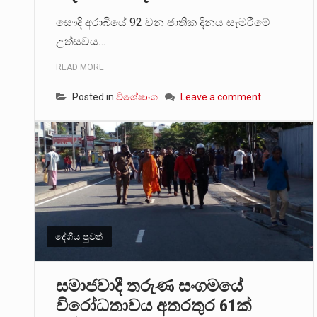
සෞදි අරාබියේ 92 වන ජාතික දිනය සැමරීමේ
උත්සවය…
READ MORE
Posted in
විශේෂාංග
Leave a comment
දේශීය පුවත්
සමාජවාදී තරුණ සංගමයේ
විරෝධතාවය අතරතුර 61ක්