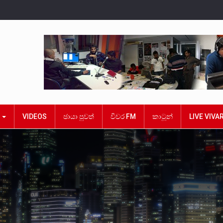
ක
VIDEOS
ඡායා පුවත්
විවර FM
කාටූන්
LIVE VIVA