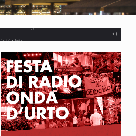
ා මරා දමා…
ම සඳහා සකස් කර ඇති විසිදෙවන…
ැම්බර්…
ඒ…
ක්…
ිටින ලෙස තමාට දැනුම් දුන්…
‍රිපුද්ගල මහාධිකරණය විසින්…