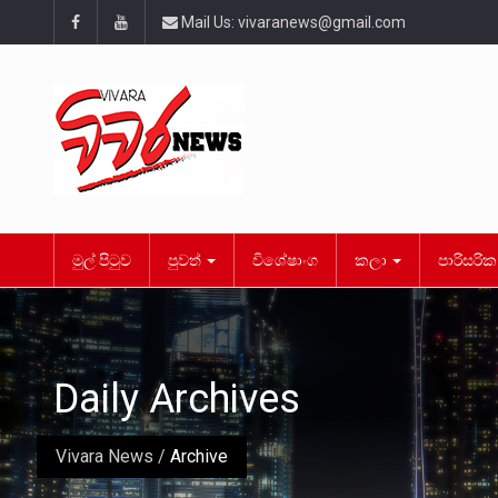
Mail Us:
vivaranews@gmail.com
මුල් පිටුව
පුවත්
විශේෂාංග
කලා
පාරිසරි
Daily Archives
Vivara News
/
Archive