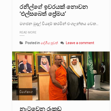
රනිල්ගේ ඉවරයක් නොවන
මේ, දන්නා හඳුනන ලියන්නකුගේ
‘එල්සබෙත් ප්‍රේමය’
වත්මන් ආණ්ඩුවේ ප්‍රධාන පාර්ශ
මහජන මුදල් වියදම් කරමින් එංගලන්තය වෙත…
READ MORE
Posted in
දේශීය පුවත්
Leave a comment
විශේෂාංග
නැටවෙන රූකඩ