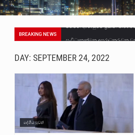
BREAKING NEWS
සංවිධානාත්මක අපරාධකරුවකු වන 
උපරිමාධිකරණ විනිශ්චයකාරවරුන්
DAY:
SEPTEMBER 24, 2022
බන්ධනාගාර රැදවියන් 1,021 දෙනෙ
මහර බන්ධනාගාරයේ අද ඇතිවූ සිද
අගෝස්තු මස දෙවන ඉරිදා ලිට් ර
ලාල් කාන්ත ඇමතිවරයා අධිකරණ ව
හිටපු පොලිස්පති පූජිත් ජයසුන්දර
දේශීය පුවත්
පසුගිය මැයි මස 31 දිනෙන් අවසන