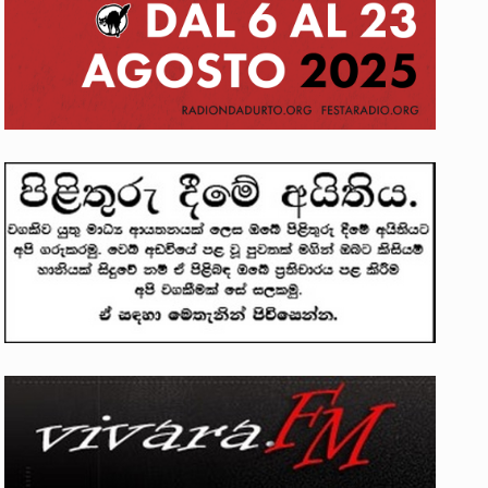
ලෝකනයකි .කෙටි කවියක දිගු බර…
න සටන් පාඨයක් වූවේ…