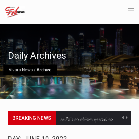
Daily Archives
Vivara News
/
Archive
BREAKING NEWS
සංවිධානාත්මක අපරාධකරුවකු වන ලොකු පැටිගේ ප්‍රධාන වෙඩික්කරු බවට සැක කරන ගිං ගඟේ ගිල්වා මරා දමා…
උපරිමාධිකරණ විනිශ්චයකාරවරුන්ගේ හා ඉන් පහළ විනිශ්චයකාරවරුන්ගේ විශ්‍රාම වයස දීර්ඝ කිරීම සඳහා සකස් කර ඇති විසිදෙවන…