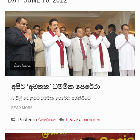
DAY:
JUNE 10, 2022
බන්ධනාගාර රැදවියන් 1,021 දෙනෙකු ඉකුත් වසර පහක කාලය තුලදී (2020 ජනවාරි 01 සිට 2025 දෙසැම්බර්…
මහර බන්ධනාගාරයේ අද ඇතිවූ සිද්ධියෙන් තුවාල ලැබූ බව කියන රැඳවියන් ගණන ඉහළ ගොස් තිබේ. ඒ…
අගෝස්තු මස දෙවන ඉරිදා ලිට් රූම් සූම් සංවාදය පැවැත්වෙන්නේ "කතා කරන මහ වැව" නම් නකතාවක්…
ලාල් කාන්ත ඇමතිවරයා අධිකරණ විනිශ්චයකාරවරුන්ගේ විශ්‍රාම යෑමේ වයස සම්බන්ධයෙන් නිහඬව සිටින ලෙස තමාට දැනුම් දුන්…
හිටපු පොලිස්පති පූජිත් ජයසුන්දරට සහ හිටපු ආරක්ෂක අමාත්‍යංශ ලේකම් හේමසිරි ප්‍රනාන්දු විශේෂ ත්‍රිපුද්ගල මහාධිකරණය විසින්…
විශේෂාංග
පසුගිය මැයි මස 31 දිනෙන් අවසන් වූ වසර තුළ ලොව පුරා විවිධ තනතුරු නාම වලින්…
අපිට ‘අමතක’ ධම්මික පෙරේරා
මේ, දන්නා හඳුනන ලියන්නකුගේ නන්නාඳුනන අඩවියක සැරිසරා ලද ආස්වාදනීය මොහොතක සිංහාවලෝකනයකි .කෙටි කවියක දිගු බර…
බැසිල් වෙනුවට ධම්මික පෙරේරා පත්කිරීමට…
READ MORE
වත්මන් ආණ්ඩුවේ ප්‍රධාන පාර්ශවකරුවා වන ජනතා විමුක්ති පෙරමුණේ කාලයක පටන් තිබුණු ප්‍රධාන සටන් පාඨයක් වූවේ…
Posted in
විශේෂාංග
Leave a comment