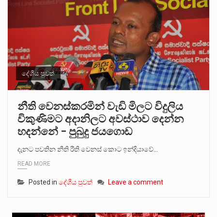
දේශීය පුවත්
නීති වෙනස්කරමින් වැඩි මිලට විදුලිය
විකුණිමට අදානිලට අවස්ථාව දෙන්න
හදන්නේ – පුබුදු ජයගොඩ
දැනට පවතින නීති රීති වෙනස් කොට ඉන්දියාවේ…
READ MORE
Posted in
දේශීය පුවත්
Leave a comment