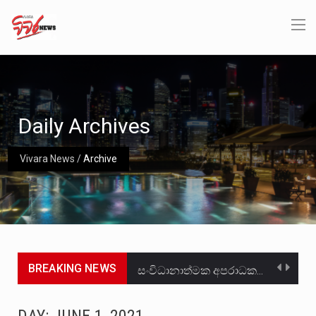
Daily Archives
Vivara News
/
Archive
BREAKING NEWS
සංවිධානාත්මක අපරාධකරුවකු වන ලොකු පැටිගේ ප්‍රධාන වෙඩික්කරු බවට සැක කරන ගිං ගඟේ ගිල්වා මරා දමා…
උපරිමාධිකරණ විනිශ්චයකාරවරුන්ගේ හා ඉන් පහළ විනිශ්චයකාරවරුන්ගේ විශ්‍රාම වයස දීර්ඝ කිරීම සඳහා සකස් කර ඇති විසිදෙවන…