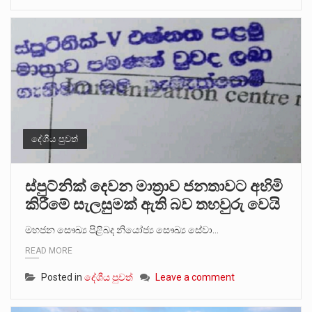
දේශීය පුවත්
ස්පුට්නික් දෙවන මාත්‍රාව ජනතාවට අහිමි
කිරීමේ සැලසුමක් ඇති බව තහවුරු වෙයි
මහජන සෞඛ්‍ය පිළිබද නියෝජ්‍ය සෞඛ්‍ය සේවා…
READ MORE
Posted in
දේශීය පුවත්
Leave a comment