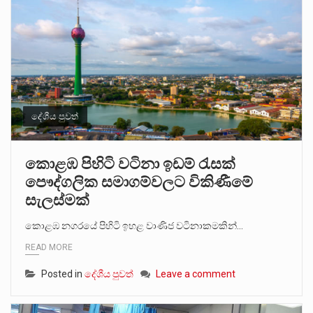
දේශීය පුවත්
කොළඹ පිහිටි වටිනා ඉඩම් රැසක්
පෞද්ගලික සමාගම්වලට විකිණීමේ
සැලස්මක්
කොළඹ නගරයේ පිහිටි ඉහළ වාණිජ වටිනාකමකින්…
READ MORE
Posted in
දේශීය පුවත්
Leave a comment