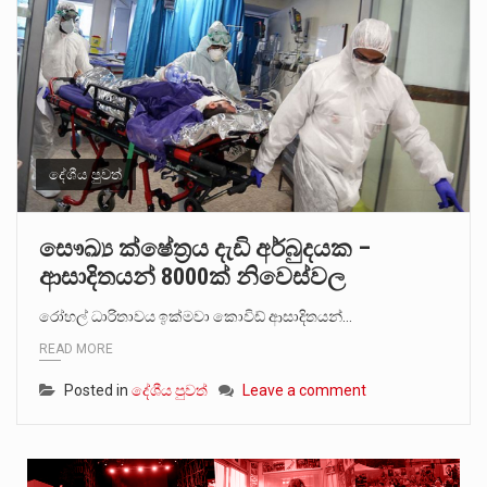
දේශීය පුවත්
සෞඛ්‍ය ක්ෂේත්‍රය දැඩි අර්බුදයක –
ආසාදිතයන් 8000ක් නිවෙස්වල
රෝහල් ධාරිතාවය ඉක්මවා කොවිඩ් ආසාදිතයන්…
READ MORE
Posted in
දේශීය පුවත්
Leave a comment