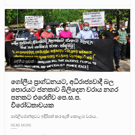
දේශීය පුවත්
ගෝලීය ප්‍රාග්ධනයට, අධිරාජ්‍යවාදී බල
පොරයට ජනතාව බිලිදෙන වරාය නගර
පනතට එරෙහිව පෙ.ස.ප.
විරෝධතාවයක
පාර්ලිමේන්තුවට ඉදිරිපත් කර ඇති කොළඹ වරාය…
READ MORE