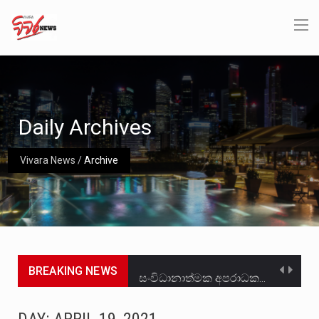
Daily Archives
Vivara News
/
Archive
BREAKING NEWS
සංවිධානාත්මක අපරාධකරුවකු වන ලොකු පැටිගේ ප්‍රධාන වෙඩික්කරු බවට සැක කරන ගිං ගඟේ ගිල්වා මරා දමා…
උපරිමාධිකරණ විනිශ්චයකාරවරුන්ගේ හා ඉන් පහළ විනිශ්චයකාරවරුන්ගේ විශ්‍රාම වයස දීර්ඝ කිරීම සඳහා සකස් කර ඇති විසිදෙවන…