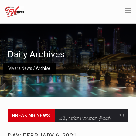
Daily Archives
Vivara News
/
Archive
BREAKING NEWS
මේ, දන්නා හඳුනන ලියන්නකුගේ නන්නාඳුනන අඩවියක සැරිසරා ලද ආස්වාදනීය මොහොතක සිංහාවලෝකනයකි .කෙටි කවියක දිගු බර…
වත්මන් ආණ්ඩුවේ ප්‍රධාන පාර්ශවකරුවා වන ජනතා විමුක්ති පෙරමුණේ කාලයක පටන් තිබුණු ප්‍රධාන සටන් පාඨයක් වූවේ…