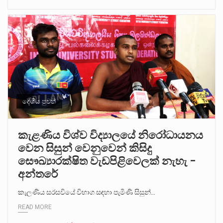
දේශීය පුවත්
කැළණිය විශ්ව විද්‍යාලයේ නිරෝධායනය
වෙන සිසුන් වෙනුවෙන් කිසිදු
සෞඛ්‍යාරක්ෂිත වැඩපිළිවෙලක් නැහැ –
අන්තරේ
කැලණිය සරසවියේ විභාග සඳහා පැමිණි සිසුන්…
READ MORE