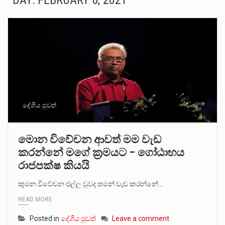
DAY:
FEBRUARY 6, 2021
සංවිධානාත්මක අපරාධකරුවකු වන ලොකු පැටිගේ ප්‍රධාන වෙඩික්කරු බවට සැක කරන ගිං ගඟේ ගිල්වා මරා දමා…
උපරිමාධිකරණ විනිශ්චයකාරවරුන්ගේ හා ඉන් පහළ විනිශ්චයකාරවරුන්ගේ විශ්‍රාම වයස දීර්ඝ කිරීම සඳහා සකස් කර ඇති විසිදෙවන…
බන්ධනාගාර රැදවියන් 1,021 දෙනෙකු ඉකුත් වසර පහක කාලය තුලදී (2020 ජනවාරි 01 සිට 2025 දෙසැම්බර්…
මහර බන්ධනාගාරයේ අද ඇතිවූ සිද්ධියෙන් තුවාල ලැබූ බව කියන රැඳවියන් ගණන ඉහළ ගොස් තිබේ. ඒ…
අගෝස්තු මස දෙවන ඉරිදා ලිට් රූම් සූම් සංවාදය පැවැත්වෙන්නේ "කතා කරන මහ වැව" නම් නකතාවක්…
දේශීය පුවත්
ලාල් කාන්ත ඇමතිවරයා අධිකරණ විනිශ්චයකාරවරුන්ගේ විශ්‍රාම යෑමේ වයස සම්බන්ධයෙන් නිහඬව සිටින ලෙස තමාට දැනුම් දුන්…
මොන විවේචන ආවත් මම වැඩ
කරන්නේ මගේ ක්‍රමයට – ගෝඨාභය
2011 වසරේදී දේශපාලන හා මානව හිමිකම් ක්‍රියාකාරීන් වන ලලිත්කුමාර් වීරරාජ් සහ කුගන් මුරුගානන්දන් යාපනයේදී අතුරුදන්…
රාජපක්ෂ කියයි
ගොවියන්ගේ ප්‍රශ්න, ධීවරයන්ගේ ප්‍රශ්න, සෞඛය ප්‍රශ්න, වැටු ප්‍ර්ශ්න, රැකියා විරහිත ප්‍රශ්න මේ සියලු ප්‍රශ්නවලට තනි…
කුමන විවේචන එල්ල වුවද තමන් වැඩ කරන්නේ…
READ MORE
Posted in
දේශීය පුවත්
Leave a comment