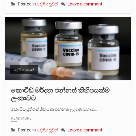
Posted in
දේශීය පුවත්
Leave a comment
දේශීය පුවත්
කොවිඩ් මර්දන එන්නත් කිහිපයක්ම
ලංකාවට
කොවිඩ් ප්‍රතිශක්තීකරණ එන්නත ලැබුණු වහාම…
READ MORE
Posted in
දේශීය පුවත්
Leave a comment