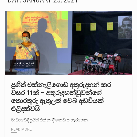
DAY:
JANUARY 25, 2021
සංවිධානාත්මක අපරාධකරුවකු වන ලොකු පැටිගේ ප්‍රධාන වෙඩික්කරු බවට සැක කරන ගිං ගඟේ ගිල්වා මරා දමා…
උපරිමාධිකරණ විනිශ්චයකාරවරුන්ගේ හා ඉන් පහළ විනිශ්චයකාරවරුන්ගේ විශ්‍රාම වයස දීර්ඝ කිරීම සඳහා සකස් කර ඇති විසිදෙවන…
බන්ධනාගාර රැදවියන් 1,021 දෙනෙකු ඉකුත් වසර පහක කාලය තුලදී (2020 ජනවාරි 01 සිට 2025 දෙසැම්බර්…
මහර බන්ධනාගාරයේ අද ඇතිවූ සිද්ධියෙන් තුවාල ලැබූ බව කියන රැඳවියන් ගණන ඉහළ ගොස් තිබේ. ඒ…
අගෝස්තු මස දෙවන ඉරිදා ලිට් රූම් සූම් සංවාදය පැවැත්වෙන්නේ "කතා කරන මහ වැව" නම් නකතාවක්…
දේශීය පුවත්
ලාල් කාන්ත ඇමතිවරයා අධිකරණ විනිශ්චයකාරවරුන්ගේ විශ්‍රාම යෑමේ වයස සම්බන්ධයෙන් නිහඬව සිටින ලෙස තමාට දැනුම් දුන්…
ප්‍රගීත් එක්නැළිගොඩ අතුරුදහන් කර
වසර 11ක් – අතුරුදහන්වූවන්ගේ
2011 වසරේදී දේශපාලන හා මානව හිමිකම් ක්‍රියාකාරීන් වන ලලිත්කුමාර් වීරරාජ් සහ කුගන් මුරුගානන්දන් යාපනයේදී අතුරුදන්…
තොරතුරු ඇතුලත් වෙබ් අඩවියක්
ගොවියන්ගේ ප්‍රශ්න, ධීවරයන්ගේ ප්‍රශ්න, සෞඛය ප්‍රශ්න, වැටු ප්‍ර්ශ්න, රැකියා විරහිත ප්‍රශ්න මේ සියලු ප්‍රශ්නවලට තනි…
එළිදක්වයි
මාධ්‍යවේදී ප්‍රගීත් එක්නැළිගොඩ පැහැරගෙන…
READ MORE