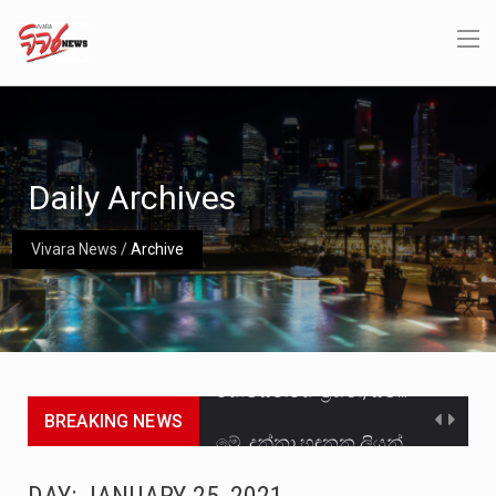
Daily Archives
Vivara News
/
Archive
BREAKING NEWS
මේ, දන්නා හඳුනන ලියන්නකුගේ නන්නාඳුනන අඩවියක සැරිසරා ලද ආස්වාදනීය මොහොතක සිංහාවලෝකනයකි .කෙටි කවියක දිගු බර…
වත්මන් ආණ්ඩුවේ ප්‍රධාන පාර්ශවකරුවා වන ජනතා විමුක්ති පෙරමුණේ කාලයක පටන් තිබුණු ප්‍රධාන සටන් පාඨයක් වූවේ…