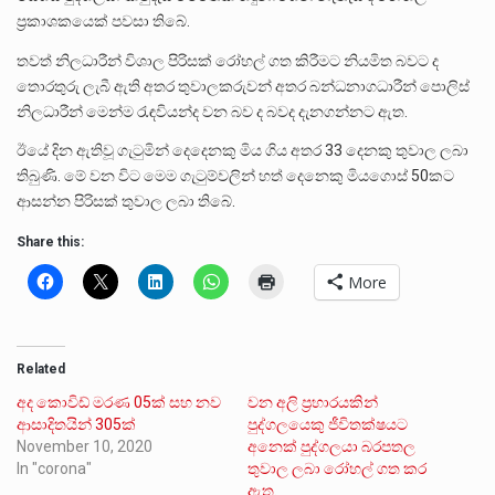
ප්‍රකාශකයෙක් පවසා තිබේ.
තවත් නිලධාරීන් විශාල පිරිසක් රෝහල් ගත කිරීමට නියමිත බවට ද
තොරතුරු ලැබී ඇති අතර තුවාලකරුවන් අතර බන්ධනාගධාරීන් පොලිස්
නිලධාරීන් මෙන්ම රැඳවියන්ද වන බව ද බවද දැනගන්නට ඇත.
ඊයේ දින ඇතිවූ ගැටුමින් දෙදෙනකු මිය ගිය අතර 33 දෙනකු තුවාල ලබා
තිබුණි. මේ වන විට මෙම ගැටුම්වලින් හත් දෙනෙකු මියගොස් 50කට
ආසන්න පිරිසක් තුවාල ලබා තිබේ.
Share this:
More
Related
අද කොවිඩ් මරණ 05ක් සහ නව
වන අලි ප්‍රහාරයකින්
ආසාදිතයින් 305ක්
පුද්ගලයෙකු ජීවිතක්ෂයට
November 10, 2020
අනෙක් පුද්ගලයා බරපතල
In "corona"
තුවාල ලබා රෝහල් ගත කර
ඇත.