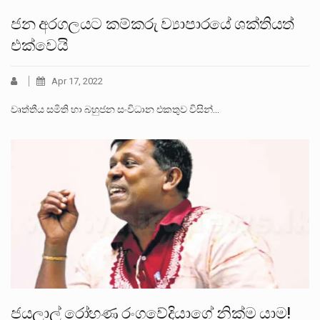
ජන අරගලයට කම්කරු ව්‍යාපාරයේ ශක්තියත්
එක්වෙයි
Apr 17, 2022
වෘත්තීය සමිති හා බහුජන සංවිධාන එකතුව විසින්…
ජයලාල් රෝහණ රංගවේදියාගේ නික්ම යාම!