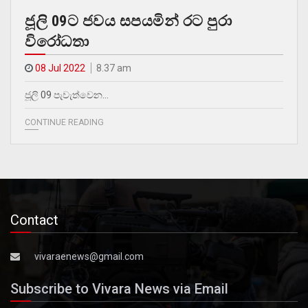
ජූලි 09ට ජවය සපයමින් රට පුරා
විරෝධතා
08 Jul 2022
8.37 am
ජූලි 09 පැවැත්වෙන…
CONTINUE READING
Contact
vivaraenews@gmail.com
Subscribe to Vivara News via Email