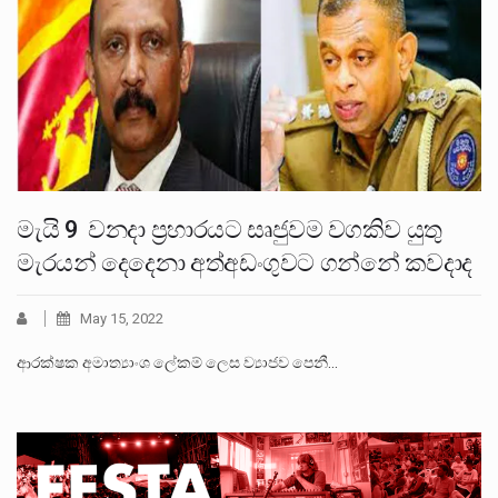
මැයි 9 වනදා ප්‍රහාරයට සෘජුවම වගකිව යුතු
මැරයන් දෙදෙනා අත්අඩංගුවට ගන්නේ කවදාද
May 15, 2022
ආරක්ෂක අමාත්‍යාංශ ලේකම් ලෙස ව්‍යාජව පෙනී…