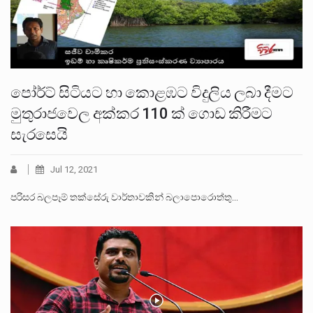
පෝර්ට් සිටියට හා කොළඹට විදුලිය ලබා දීමට
මුතුරාජවෙල අක්කර 110 ක් ගොඩ කිරීමට
සැරසෙයි
Jul 12, 2021
පරිසර බලපෑම් තක්සේරු වාර්තාවකින් බලාපොරොත්තු…