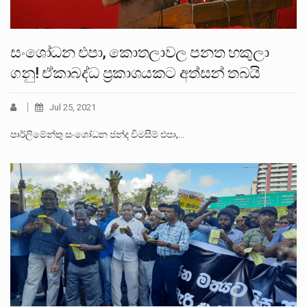
සංශෝධන එපා, කොතලාවල පනත හකුලා
ගනු! ඒකාබද්ධ ප්‍රකාශයකට අත්සන් තබයි
Jul 25, 2021
පාර්ලිමේන්තු සංශෝධන ජන්ද විමසීම් එපා,…