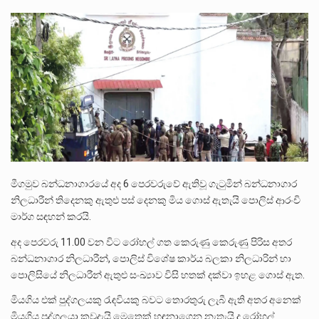
ලාල් කාන්ත ඇමතිවරයා අධිකරණ විනිශ්චයකාරවරුන්ගේ විශ්‍රාම යෑමේ වයස සම්බන්ධයෙන් නිහඬව සිටින ලෙස තමාට දැනුම් දුන්…
2011 වසරේදී දේශපාලන හා මානව හිමිකම් ක්‍රියාකාරීන් වන ලලිත්කුමාර් වීරරාජ් සහ කුගන් මුරුගානන්දන් යාපනයේදී අතුරුදන්…
ගොවියන්ගේ ප්‍රශ්න, ධීවරයන්ගේ ප්‍රශ්න, සෞඛය ප්‍රශ්න, වැටු ප්‍ර්ශ්න, රැකියා විරහිත ප්‍රශ්න මේ සියලු ප්‍රශ්නවලට තනි…
මීගමුව බන්ධනාගාරයේ අද 6 පෙරවරුවේ ඇතිවූ ගැටුමින් බන්ධනාගාර
නිලධාරීන් තිදෙනකු ඇතුළු පස් දෙනකු මිය ගොස් ඇතැයි පොලිස් ආරංචි
මාර්ග සඳහන් කරයි.
අද පෙරවරු 11.00 වන විට රෝහල් ගත කෙරුණු කෙරුණු පිරිස අතර
බන්ධනාගාර නිලධාරීන්, පොලිස් විශේෂ කාර්ය බලකා නිලධාරින් හා
පොලිසියේ නිලධාරීන් ඇතුළු සංඛ්‍යාව විසි හතක් දක්වා ඉහළ ගොස් ඇත.
මියගිය එක් පුද්ගලයකු රැඳවියකු බවට තොරතුරු ලැබී ඇති අතර අනෙක්
මියගිය පුද්ගලයා කවුදැයි මෙතෙක් හඳුනාගෙන නැතැයි ද රෝහල්