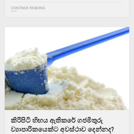
CONTINUE READING
කිරිපිටි හිඟය ඇතිකරේ ගජමිතුරු
ව්‍යාපාරිකයෙක්ට අවස්ථාව දෙන්නද?