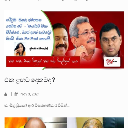
එක ළඟට දෙකමද ?
Nov 3, 2021
මා මිත්‍ර ප්‍රියාන් ආර් විජේබණ්ඩාර විසින්…