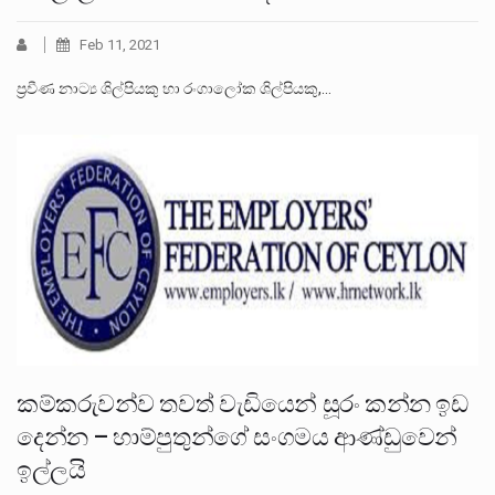
Feb 11, 2021
ප්‍රවීණ නාට්‍ය ශිල්පියකු හා රංගාලෝක ශිල්පියකු,…
කම්කරුවන්ව තවත් වැඩියෙන් සූරං කන්න ඉඩ
දෙන්න – හාම්පුතුන්ගේ සංගමය ආණ්ඩුවෙන්
ඉල්ලයි