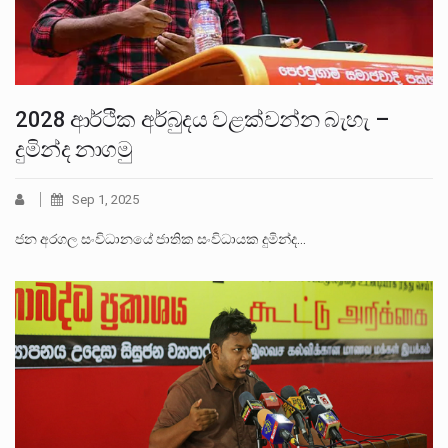
2028 ආර්ථික අර්බුදය වළක්වන්න බැහැ –
දුමින්ද නාගමු
Sep 1, 2025
ජන අරගල සංවිධානයේ ජාතික සංවිධායක දුමින්ද…