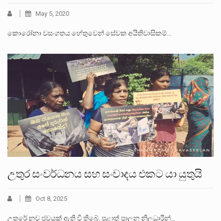
May 5, 2020
කොරෝනා වසංගතය හේතුවෙන් සේවක අයිතිවාසිකම්…
උතුර සංවර්ධනය සහ සංවාදය එකට යා යුතුයි
Oct 8, 2025
උතුරේ නව ජවයක් ඇති වී තිබේ. පළාත් පාලන නිලධාරීන්…