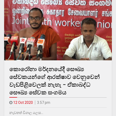
කොරෝනා මර්දනයේදී සෞඛ්‍ය
සේවකයන්ගේ ආරක්ෂාව වෙනුවෙන්
වැඩපිළිවෙලක් නැහැ – ඒකාබද්ධ
සෞඛ්‍ය සේවක සංගමය
12 Oct 2020
3.57 pm
නැවතත් විශාල ලෙස…