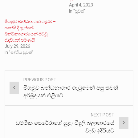
April 4, 2023
In "පුවත්"
මීගමුව බන්ධනාගාර ගැටුම –
සාක්ෂි දී ඇත්තේ
බන්ධනාගාරයෙන් පිටවූ
රැඳවියන් පමණයි
July 29, 2026
In "දේශීය පුවත්"
PREVIOUS POST
Post
මීගමුව බන්ධනාගාර ගැටුමෙන් පසු තවත්
navigation
අර්බුදයක් එළියට
NEXT POST
ධම්මික පෙරේරාගේ සුළං විදුලි බලාගාරයේ
වැඩ ඉදිරියට