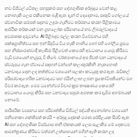
නව ඩිජිටල් යටිතල පහසුකම් සහ දේශගුණික අර්බුදය වෙන් කළ
නොහැකි ලෙස එකිනෙක බැඳී ඇත. දැන් ඒ දෙදෙනාම, පෘතුවි ගෝලයේ
ස්වභාවික සම්පත් පදනම උදුරා ගැනීමට තර්ජනය කරන පිළිකාමය
ආර්ථික තර්කයක් වන ග්‍රහලෝක පරිමානයේ නව ලිබරල්වාදයේ
අවජාතක දරුවන්ය. AI පිළිබදව එල්ල කරන විවේචනය එහි
පක්ෂග්‍රාහීත්වය සහ ඉන් සිදුවිය විය හැකි හානිය හෝ එහි ගෝලීය ශ්‍රමය
සහ නිස්සාරණවාදී කැණීම් පිළිවෙත් කෙරෙහි අවධානය යොමු කිරීමට
වැඩි වශයෙන් නැඹුරු වී තිබේ. වර්තමානයේ අප ජීවත් වන ධනවාදයේ
ස්වරූපය ගැන ඒවායේ සඳහන් වන්නේ කලාතුරකිනි. නැතහොත්
ධනවාදය දෙන ලද තත්ත්වය වශයෙන් සලකා කටයුතු කර ඇත. රැඩිකල්
පරිසරවාදය හරිත ධනවාදයට සහ එයින් ලාභ ලබන ප්‍රකෝටිපතියන්ට මග
විවර කර ඇත. මෙම ධනේශ්වර විචාර ක්‍රම තාක්‍ෂණය කෙරෙහි
අවධානය යොමු කිරීම සහ ධනවාදය සපුරා අමතක කර දැමීම අහම්බයක්
නොවේ.
පාරිසරික ව්‍යසනය සහ පරිවෘත්තීය ඩිජිටල් පද්ධති අන්‍යෝන්‍ය වශයෙන්
එනිනෙකා ශක්තිමත් කරයි – අර්බුද දෙකක් මරණ සර්පිලයක සිරවී ඇත.
AI සහ දේශගුණික විපර්යාස තනි ඒකකයක් ලෙස සැලකීම මේ දෙකටම
ආමන්ත්‍රණය කිරීමට වත්මන් උත්සාහයන් මගින් ඇති කරන ලද