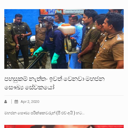
පහසුකම් නැත්තං ඉවත් වෙනවා මහජන
සෞඛ්‍ය සේවකයෝ
Apr 2, 2020
මහජන සෞඛ්‍ය පරීක්ෂකවරුන් (පී එච් අයි ) හට…