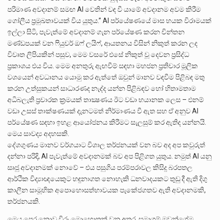
පරිමාණ අවදානම් සමඟ AI වෙතින් වඳ වී යාමේ අවදානම අවම කිරීම
ගෝලීය ප්‍රමුඛතාවයක් විය යුතුය.” AI පර්යේෂණයේ මාස හයක විරාමයක්
ඉල්ලා සිටි, පැවැත්මේ අවදානම් ගැන පර්යේෂණ කරන චින්තන
මණ්ඩපයක් වන ෆියුචර් ඔෆ් ලයිෆ්, ආයතනය විසින් නිකුත් කරන ලද
විවෘත ලිපියකින් පසුව, මෙම වසරේ එසේ නිකුත් වූ දෙවන ප්‍රසිද්ධ
ප්‍රකාශය එය විය. මෙම අනතුරු ඇඟවීම් සඳහා මහජන ප්‍රතිචාර මූලික
වශයෙන් අවධානය යොමු කර ඇත්තේ ඔවුන් මානව වඳවීම පිළිබඳ මතු
කරන උත්සුකයන් සාධාරණද නැද්ද යන්න පිළිබඳව හෝ හිතාමතාම
අධිබලැති ප්‍රචාරක ක්‍රමයක් තාක්‍ෂණය ඊට වඩා භයානක ලෙස – එනම්
වඩා උසස් තාක්ෂණයක් දැනටමත් නිර්මාණය වී ඇත සහ ඒ අනුව AI
පර්යේෂණ සඳහා ඉහළ ආයෝජනය කිරීමට සැලසුම් කර ඇතිද යන්නයි.
මෙය සාවද්‍ය අදහසකි.
දේශගුණය මානව වර්ගයාට විශාල තර්ජනයක් වන බව අද අප කවුරුත්
දන්නා පරිදි, AI පැවැත්මේ අවදානමක් බව අප පිළිගත යුතුය. නමුත් AI යනු
සෘජු අවදානමක් නොවේ – එය පසුගිය පරම්පරාවල කිසිදු බරපතල
ආර්ථික විද්‍යාඥයෙකුට හඳුනාගත නොහැකි ධනවාදයකට තුඩු දී ඇති දිගු
කාලීන සාමූහික අපොහොසත්භාවයක පැකේජගතව ඇති අවදානමකි,
තර්ජනයකි.
මෙය පෙර නොවූ විරූ මොහොතක් වන අතර, සමාගම් ඔවුන්ගේම