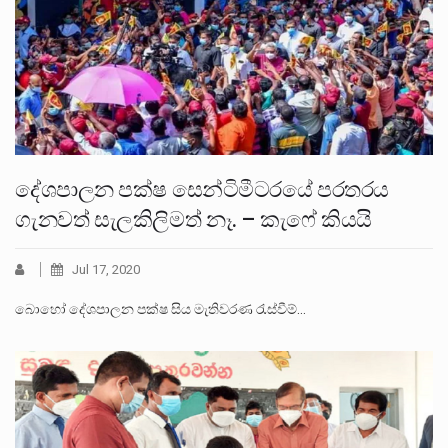
දේශපාලන පක්ෂ සෙන්ටිමීටරයේ පරතරය
ගැනවත් සැලකිලිමත් නෑ. – කැෆේ කියයි
Jul 17, 2020
බොහෝ දේශපාලන පක්ෂ සිය මැතිවරණ රැස්වීම්…