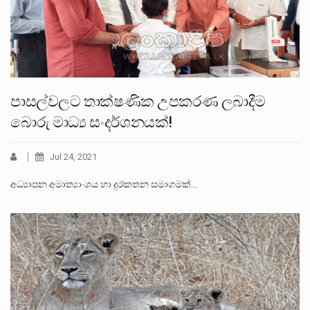
පාසල්වලට තාක්ෂණික උපකරණ ලබාදීම
බොරු මාධ්‍ය සංදර්ශනයක්!
Jul 24, 2021
අධ්‍යාපන අමාත්‍යාංශය හා දුරකතන සමාගමක්…