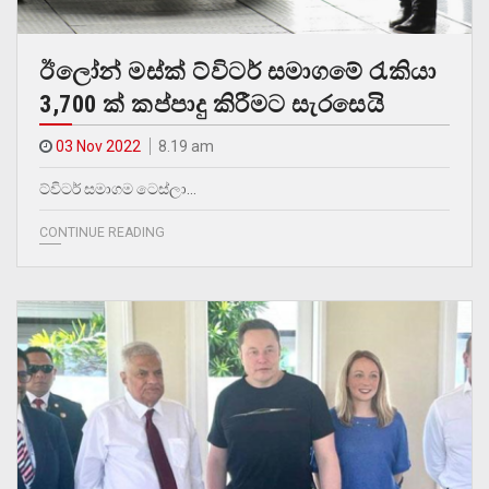
ඊලෝන් මස්ක් ට්විටර් සමාගමේ රැකියා
3,700 ක් කප්පාදු කිරීමට සැරසෙයි
03 Nov 2022
8.19 am
ට්විටර් සමාගම ටෙස්ලා…
CONTINUE READING