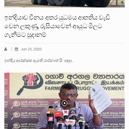
ඉන්දියාව චීනය අතර යුධමය ආතතිය වැඩි
වෙන ලකුණු, රුසියාවෙන් ආයුධ මිලට
ගැනීමට සූදානම්
Jun 23, 2020
ඉන්දීය ආරක්ෂක ඇමති රාජ්නාත් සිං සඳුදා…