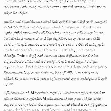
බාධාවන්ගෙන් මිදීමේ එකම මාර්ගයයි. ප්‍රකෝටිපතියන් පැවැත්මේ
තර්ජනයක් වන්නේ ඔවුන් මෙම ව්‍යසන දෙක එකිනෙක සම්බන්ධ කරන
පුරුක වන බැවිනි.
ප්‍රාග්ධනයේ නියෝජිතයෝ යමක් වැරදී ඇති බව දැනටමත් දනිති. එලොන්
මස්ක් ට්විටර් මිලදී ගත් විට, ඉලෝන් මස්ක් නමැති ප්‍රකෝටිපතියා සහ
මැක්ඇස්කිල් අතර කෙටි පණිවිඩ මගින් හෙළි වූයේ ට්විටර් යනු “මානව
ශිෂ්ටාචාරයේ අනාගතය” යැයි ඔහු සිතූ බවත්, එය ආරක්ෂා නොකිරීම
එහිම ගැබ්ව ඇති ආකාරයේ පැවැත්මේ අවදානමක් නිර්මාණ කරනු ඇති
බවත්ය. මානව වඳවීම වැළැක්වීම සඳහා මස්ක්ගේ උමතුව එසේම
තිබියදීත්, Twitter මිලදී ගැනීමෙන් පසු ඔහුගේ ක්‍රියාවන් ඔහු විශ්වීය
මනුෂ්‍යත්වයට තර්ජනයක් බව හෙළි කර ඇති අතර ඔහුගේ චන්ද්‍රිකා
ජාලය පත්ව ඇති තත්ත්වය එම කරුණ තවත් ශක්තිමත් කරයි. දේශගුණික
විපර්යාස සහ AI අවදානම් වන්නේ ඒවා වැඩි කිරීමේ සහ ඒවා අවම
කිරීමේ බලය යන දෙකම ඉතා ස්වල්ප දෙනෙක් අත සංකේන්ද්‍රණය වී ඇති
බැවිනි.
මැයි මාසයේ අග දී, AI ආරක්ෂාව සඳහා වූ මධ්‍යස්ථානය ප්‍රමුඛ තාක්ෂණික
ප්‍රධාන විධායක නිලධාරීන්, AI පර්යේෂකයන් සහ ඉංජිනේරුවන් විසින්
අනුමත කරන ලද වචන විසි දෙකක ප්‍රකාශයක් නිකුත් කරන ලදී. ප්‍රකාශය
මෙසේ කියයි: “වසංගත හා න්‍යෂ්ටික යුද්ධය වැනි අනෙකුත් සමාජ