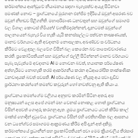
කර්මාන්තය ආන්ඩුවේ නියාමනය සඳහා බැගෑපත්ව අයැද සිටිනවා
පමණක් නොව – ප්‍රාග්ධනයේ මුරගාන එන්ජිම ඉදිරියේ ඔවුන් අසරණ බව
ඔවුන් නිහඬව පිළිගනිති. මහාපරිමාණ ධනවතුන් සහ ඔවුන්ගේ සමාගම්
වල විශාල කොටස් හිමියන්/ වගකීම්දරන්නන්, දැනටමත් ඔවුන්ගේ
පාලනයෙන් බැහැර විය හැකි යැයි කනස්සල්ලට පත්වන තාක්‍ෂණයක්,
මානව වර්ගයාට ඇති අවදානම් නොසලකා, අඛණ්ඩව සංවර්ධනය
කිරීමට වෙළඳපල බලවේග විසින් බල කෙරෙන බව පාපොච්චාරණය
කරති. ප්‍රකෝටිපතියන් සහ ඔවුන්ගේ එල්ලී සිටින්නන් මානව වර්ගයාට
සැබෑ පැවැත්මේ අවදානම AI ම නොවන බවත්, භයානක පර්යේෂණ
අත්හැරීමට නොහැකි තරම් ආකර්ශනීය කරන අධිආරෝපිත තාක්ෂණික
ධනවාදයක් බවත් පවසති. AI පර්යේෂණ වල නියුතු අය පවා දැඩිව
ප්‍රාර්ථනා කරන්නේ තමන්ව කවුරුන් හෝ නවත්වනු ඇති කියා ය.
ප්‍රාග්ධනය තමන්ගේම වලිගය අනුභව කරමින් සිටින අතර, අප
මනුෂ්‍යයන් ලෙස අපේ ගමන් මඟ වෙනස් නොකළ හොත් ප්‍රාග්ධනය
විසින් අපවත් ගොදුරු කරගනු ඇත. ශ්‍රමය ප්‍රාග්ධනයට යටත් කිරීම කාල්
මාක්ස් හොඳින් දුටුවේය. ප්‍රාග්ධනය විසින් එහි ඓතිහාසික බල ආසනය
වන ධනේශ්වර සමාගමම ආක්‍රමණය කිරීම අපි දැන් අත්‍ දකිමු.
කර්මාන්තයේ ප්‍රධානීන් සහ ප්‍රකෝටිපතියන් පවා මෙම ක්‍රියාවලිය තිරසාර
නොවන බව දන්නා නමුත් ප්‍රසිද්ධියේ ඔවුන්ගේ “පිළිගැනීම” ටර්මිනේටර්