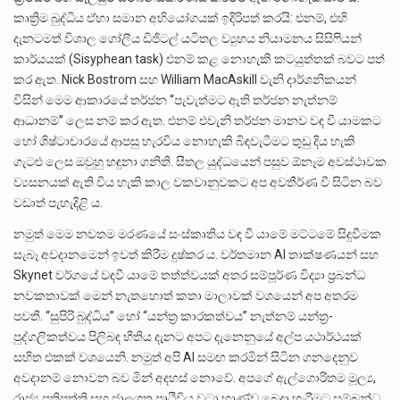
කෘත්‍රිම බුද්ධිය ඒහා සමාන අභියෝගයක් ඉදිරිපත් කරයි: එනම්, එහි
දැනටමත් විශාල ගෝලීය ඩිජිටල් යටිතල ව්‍යුහය නියාමනය සිසිෆියන්
කාර්යයක් (Sisyphean task) එනම් කළ නොහැකි කටයුත්තක් බවට පත්
කර ඇත. Nick Bostrom සහ William MacAskill වැනි දාර්ශනිකයන්
විසින් මෙම ආකාරයේ තර්ජන “පැවැත්මට ඇති තර්ජන නැත්නම්
ආධානම්” ලෙස නම් කර ඇත. එනම් එවැනි තර්ජන මානව වඳ වී යාමකට
හෝ ශිෂ්ටාචාරයේ ආපසු හැරවිය නොහැකි බිඳවැටීමට තුඩු දිය හැකි
ගැටළු ලෙස ඔවුහු හඳුනා ගනිති. සීතල යුද්ධයෙන් පසුව ඕනෑම අවස්ථාවක
ව්‍යසනයක් ඇති විය හැකි කාල වකවානුවකට අප අවතීර්ණ වී සිටින බව
වඩාත් පැහැදිළි ය.
නමුත් මෙම නවතම මරණයේ සංස්කෘතිය වඳ වී යාමේ මට්ටමේ සිදුවීමක
සැබෑ අවදානමෙන් ඉවත් කිරීම දුෂ්කර ය. වර්තමාන AI තාක්ෂණයන් සහ
Skynet වර්ගයේ වඳවී යාමේ තත්ත්වයක් අතර සම්පූර්ණ විද්‍යා ප්‍රබන්ධ
නවකතාවක් මෙන් නැතහොත් කතා මාලාවක් වශයෙන් අප අතරම
පවතී. “සුපිරි බුද්ධිය” හෝ “යන්ත්‍ර කාරකත්වය” නැත්නම් යන්ත්‍ර-
පුද්ගලිකත්වය පිලිබඳ භීතිය දැනට අපට දැනෙනුයේ අල්ප යථාර්ථයක්
සහිත එකක් වශයෙනි. නමුත් අපි AI සමඟ කරමින් සිටින ගනදෙනුව
අවදානම් නොවන බව මින් අදහස් නොවේ. අපගේ ඇල්ගොරිතම මූල්‍ය,
රාජ්‍ය ප්‍රතිපත්ති සහ ජාලගත පෘථිවිය වටා භාණ්ඩ බෙදා හැරීමට සම්බන්ධ