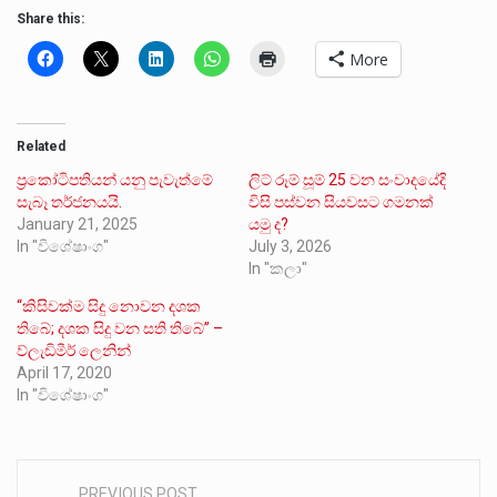
Share this:
More
Related
ප්‍රකෝටිපතියන් යනු පැවැත්මේ
ලිට් රූම් සූම් 25 වන සංවාදයේදි
සැබෑ තර්ජනයයි.
විසි පස්වන සියවසට ගමනක්
January 21, 2025
යමු ද?
In "විශේෂාංග"
July 3, 2026
In "කලා"
“කිසිවක්ම සිදු නොවන දශක
තිබේ; දශක සිදු වන සති තිබේ” –
ව්ලැඩිමීර් ලෙනින්
April 17, 2020
In "විශේෂාංග"
PREVIOUS POST