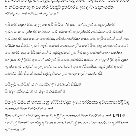
ෆැන්ටසි සහ භූ-ඉංජිනේරු විසඳුම් ප්‍රතිචාර ලෙස ලබා දෙන ගුප්ත
ස්වරූපයෙන් පමණක් පැමිණේ.
අපි මේ ගැන ව්‍යාකූල නොවී සිටිමු: AI සහ දේශගුණය පැවැත්මේ
අවදානම නැත්නම් තර්ජන වේ. එහෙත් පැවැත්මේ අවධානමේ වඩාත්
අවධානම් සහගතම කොටස, තර්ජනාත්මක කොටස පැමිණෙන්නේ අප
වර්ධනය වීමට ඉඩ දී ඇති සමාජ ගොඩනැගීමෙන් මිස හුදු තාක්‍ෂණයෙන්
නොවේ. ප්‍රකෝටිපතියන්ට පැවැත්මට ඉඩ දීම සදාචාරාත්මකද යන්න
සලකා බැලීමට අපගේ තරුණ සියවස පුරාවට කරන ලද ඉල්ලීම් අපි දැක
ඇත්තෙමු. නමුත් සැබෑ ප්‍රශ්නය වන්නේ ප්‍රකෝටිපතියා පැවැත්ම අපේ
සමස්ථ ජීවී විශේෂයේ පැවැත්මට ඉඩ දෙනු ඇතිද යන්නයි.
ටයිලර් ඔස්ටින් සහ හාපර් ලීෆ් වෙදර්බි විසිනි
සිංහල පරිවර්තනය කල්ප රාජපක්ෂ
ටයිලර් ඔස්ටින් හාපර් යනු බේට්ස් විද්‍යාලයේ පාරිසරික අධ්‍යයනය පිළිබඳ
සහකාර මහාචාර්යවරයෙකි.
ලීෆ් වෙදර්බි ජර්මානු භාෂාව පිළිබද සහකාර මහාචාර්වරයෙකි. NYU හි
ඩිජිටල් මානව ශාස්ත්‍ර අධ්‍යක්ෂ සහ ඩිජිටල් න්‍යාය විද්‍යාගාරයේ ආරම්භක
අධ්‍යක්ෂ වේ.