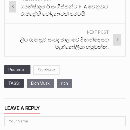
Post
ගනේෂ්කුමාර් සංගීත්තන්ට PTA වෙනුවට
navigation
රාජද්‍රෝහී චෝදනාවක් පටවයි
NEXT POST
ලිට් රූම් සූම් සංවද මාලාවේ දි නන්දෙ සහ
මැග්නෝලියා හමුවන්න.
Posted in:
විශේෂාංග
TAGS:
Elon Musk
rich
LEAVE A REPLY