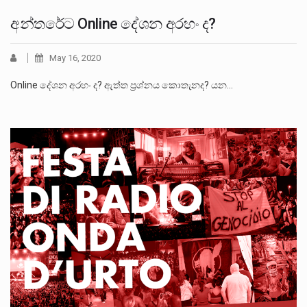
අන්තරේට Online දේශන අරහං ද?
May 16, 2020
Online දේශන අරහං ද? ඇත්ත ප‍්‍රශ්නය කොතැනද? යන…