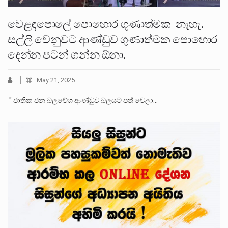
වෙළඳපොලේ පොහොර ගුණාත්මක නැහැ.
සල්ලි වෙනුවට ආණ්ඩුව ගුණාත්මක පොහොර
දෙන්න පටන් ගන්න ඕනා.
May 21, 2025
" ජාතික ජන බලවේග ආණ්ඩුව බලයට පත් වෙලා…