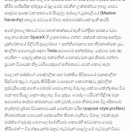
කිරීම පාරිසරික අර්බුදයේ මූලයේම පවතින උෂ්ණත්වය ඉහළ යාමට
සෘජුවම දායක වන අතර මේ සියල්ල මස්ලෝ ධුරාවලියේ (Maslow
hierarchy) පහළම මට්ටමේ විභව අස්ථාවරත්වයක් ඇති කරයි.
අපේ ග්‍රහලෝකයේ වටා පහත් කක්ෂයේ ඇති චන්ද්‍රිකා අඩකට වඩා
පාලනය කරන SpaceX හි උදාහරණය ගන්න. එක්සත් ජනපද ආන්ඩුව
යුක්රේනයේ මිලිටරි මූලෝපාය – සන්නිවේදනය සහ තීරණාත්මක යුධ
කාලීන මෙහෙයුම් සඳහා Tesla සමාගමේ අන්තර්ජාල සේවාව මත රඳා
පවතින – සෙල්ලක්කාර, ඉක්මනින් වෙනස්වෙන සුළු තීරණ ගන්නා
ප්‍රධාන විධායක නිලධාරියෙකුගේ අභිමතයට යටත් කොට ඇත.
එලොන් මස්ක්ගේ පෞද්ගලික සහ වෘත්තීය ජීවිතයයේ මෑතකාලීන
සිදුවීමේ තුළට ගැඹුරු කිමිදීමක යෙදෙනෙ කෙනෙකුට, පුද්ගලික
පුරවැසියෙකු අතේ මෙතරම් පෙර නොවූ විරූ බලයක් සංකේන්ද්‍රණය වීම
ගැන අප සියලු දෙනා කලබල විය යුතුය. ටෙස්ලා ටයිටන් පිළිබඳ මෑත
ආවරණය තරම්ම කම්පනයට පත් වූවත්, මෙම නිරාවරණ විලාසිතාවේ
නැත්නම් පුර්ණ විවෘතභාවයක් පෙන්වන චරිත (exposé-style profiles)
තීරණාත්මක වශයෙන් දෝෂ සහිත තීරණ ගැනීමට විශාල ඉඩක් ඇත.
මස්ක්ගේ දරුණු මෙගාලෝමේනියාව කෙරෙහි අවධානය යොමු
කිරීමෙන් – විශේෂයෙන්ම ඔහුට බැට්මෑන් සෙල්ලමේ බැට්මෑන් වීමට