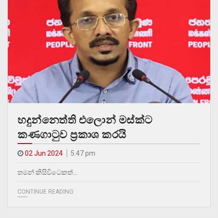
හදුන්නෙත්ති එලොන් මස්ක්ට
කණගාටුව ප්‍රකාශ කරයි
02 Jun 2024
5.47 pm
තමන් කිසිවිටෙකත්…
CONTINUE READING