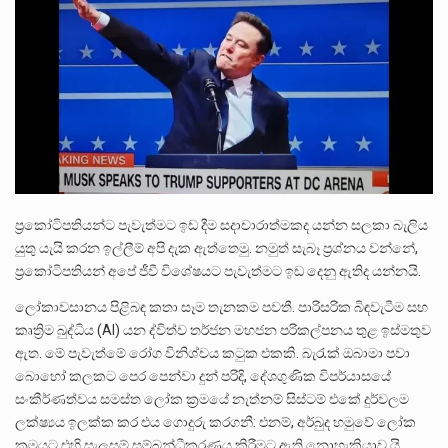
පසුගිය මැයි මස 31 දිනෙන් අවසන් වූ වසර තුළ ලොව පුරා විවිධ තනතුරු නාම වලින්…
මේ, දන්නා හඳුනන ලියන්නකුගේ නන්නාඳුනන අඩවියක සැරිසරා ලද ආස්වාදනීය මොහොතක සිංහාවලෝකනයකි .කෙටි කවියක දිගු බර…
වත්මන් ආණ්ඩුවේ ප්‍රධාන පාර්ශවකරුවා වන ජනතා විමුක්ති පෙරමුණේ කාලයක පටන් තිබුණු ප්‍රධාන සටන් පාඨයක් වූවේ…
ප්‍රකෝටිපතියන්ට පැවැත්මට ඉඩ දීම සදාචාරාත්මකද යන්න සලකා බැලිය
යුතු යැයි කරන ඉල්ලීම් අපි දැක ඇත්තෙමු. නමුත් සැබෑ ප්‍රශ්නය වන්නේ,
ප්‍රකෝටිපතියන් අපේ ජීවී විශේෂයට පැවැත්මට ඉඩ දෙනු ඇතිද යන්නයි.
ලෝකාවසානය පිළිබඳ කතා සෑම තැනකම පවතී. පාරිසරික බිඳවැටීම සහ
කෘත්‍රිම බුද්ධිය (AI) යන ද්විත්ව තර්ජන මහජන පරිකල්පනය තුළ ඉස්මතුව
ඇත. මේ පැවැත්මේ රෝග විනිශ්චය කටුක එකකි. බැරැක් ඔබාමා පවා
බොහෝ කලකට පෙර පෙන්වා දුන් පරිදි, දේශගුණික විපර්යාසයේ
සංකීර්ණත්වය සමස්ත ලෝක ක්‍රමයේ නැත්නම් සිස්ටම් එකේ දුර්වලම
ලක්ෂ්‍යය ඉලක්ක කර එය ගොදුරු කරගනී: එනම්, අර්බුද හමුවේ ලෝක
ක්‍රමයට එහි සැලසුම් සම්බන්ධීකරණය කිරීමට ඇති නොහැකියාව යි.