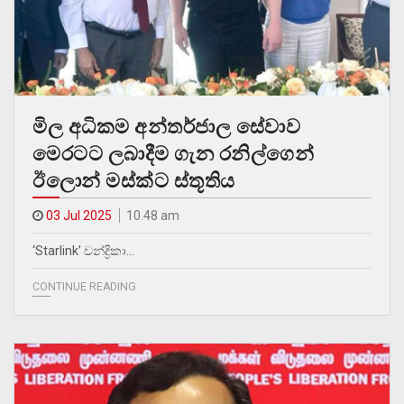
මිල අධිකම අන්තර්ජාල සේවාව
මෙරටට ලබාදීම ගැන රනිල්ගෙන්
ඊලොන් මස්ක්ට ස්තූතිය
03 Jul 2025
10.48 am
‘Starlink’ චන්ද්‍රිකා…
CONTINUE READING