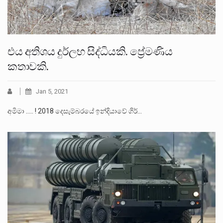
එය අතිශය දුර්ලභ සිද්ධියකි. ප්‍රේමණිය
කතාවකි.
Jan 5, 2021
අමිමා ..... ! 2018 දෙසැම්බරයේ ඉන්දියාවේ ගිර්…