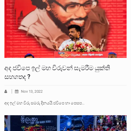
අද ජවිපෙ ඉල් මහ විරුවන් සැමරීම යුක්ති
සහගතද ?
Nov 13, 2022
අද ඉල් මහ විරු සමරු දිනයයි.ජවිපෙ හා පෙසප…