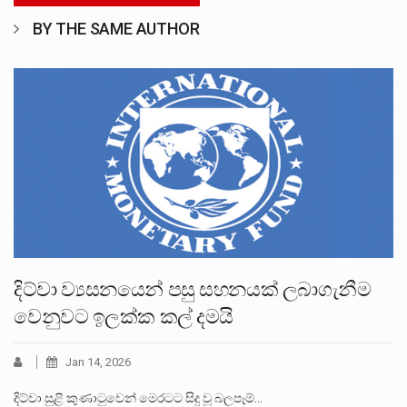
BY THE SAME AUTHOR
දිට්වා ව්‍යසනයෙන් පසු සහනයක් ලබාගැනීම
වෙනුවට ඉලක්ක කල් දමයි
Jan 14, 2026
දිට්වා සුළි කුණාටුවෙන් මෙරටට සිදු වූ බලපෑම්…