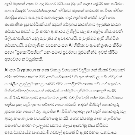
ඇති ඔහුගේ ආශාව, අද මානව වර්ගයා මුහුණ දෙන ගැටුම් සහ තර්ජන
සඳහා විසඳුම් “නවෝත්පාදනය” කිරීමට ඔහුගේ සමාගම් භාවිතා කිරීම,
ජනප්‍රිය මාධ්‍ය පොදුවේ නොසලකා හැර ඇත්තේ මස්ක් වැනි මහා
තාක්‍ෂණික ප්‍රකෝටිපතියන් ඔවුන් මර්දනය කරන්නට ඉලක්ක කරන
තර්ජනය තවත් වැඩි කරන ආකාරය ලිහිල්ව සලකා බැලීම නිසාවෙනි.
බිලියනපතියන් යනු පැවැත්මේ අවදානමයි, පැවැත්මට ඇති නිශ්චිත
තර්ජනයයි. දේශගුණික ව්‍යසනය සහ AI භීතිකාව ආමන්ත්‍රණය කිරීම
සඳහා “ප්‍රකෝටිපතියා” යන සමාජ ප්‍රවර්ගය මුළුමනින්ම ඉවත් කිරීම
අත්‍යවශ්‍ය කටයුත්තකි.
AI සහ Cryptocurrencies විශාල වශයෙන් විදුලිය ශක්තියක් වශයෙන්
පරිභෝජනය කරන බව අපට බොහෝ විට අසන්නට ලැබේ. එබැවින්
ගෝලීය උණුසුම ඉහළ යාමට ඒවා කෙලින්ම දායක වේ. දේශගුණය
මිනිස් පරිකල්පනයෙන් පමණක් තේරුම් ගැනීමට නොහැකි තරම්
සංකීර්ණ බවද අපට අසන්නට ලැබේ. එබැවින් අපි දත්ත මත විශ්වාසය
තැබිය යුතු යැයි ඉහත තර්කම අපට පවසයි. නමුත් ඩිජිටල් තොරතුරු
ප්‍රවාහ මත අපගේ රඳා පැවතීම AI විසින් අනුබල දුන් වැරදි තොරතුරු වල
අවදානම නැවත වටයකින් මතු කරයි. මෙම ක්ෂේත්‍ර දෙක සැබවින්ම
සම්බන්ධ කරන ගැටලුවේ සත්‍යය තලය ආමන්ත්‍රණය කිරීමට
දෙපාර්ශවයේම සංශයවාදී හඬවල් අසමත් වී ඇත; එනම්, ධනවාදය.