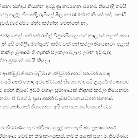
් සභා ඡන්දය තියන්න අරමුණු කරගෙන. එහෙම තියෙද්දී තමයි
පු සල්ලි තියෙද්දී, රුපියල් බිලියන 500ක් ඒ කියන්නේ, කෝටි
අවුරුද්දේ අපිට ඡන්ද කරන්න වෙන්නේ නෑ.
භා ඡන්දය කල් යන්නේ රනිල් වික්‍රමසිංහලාගේ කාලයේ පළාත් සභා
ා දැන් අපි පාර්ලිමේන්තුවේ කමිටුවක් පත් කරලා තියෙනවා. පළාත්
ර්තාත් ලැබුණාම ඒ ගැනත් සලකලා බලලා ලබන අවුරුද්ද
 පුළුවන් වෙයි කියලා.
‍යම ආණ්ඩුවත් සහ මලිමා ආණ්ඩුවත් අතර ඉතාමත් හොඳ
ෙනවා. අපි අතර හොඳ අවබෝධයක් තියෙනවා. අපි උතුරේ ජනතාවට
ට අරන් තිබුණ ඉඩම් විශාල ප්‍රමාණයක් නිදහස් කරලා තියෙනවා.
ියෙනවා. ඒ වගේම ප්‍රජා ශක්ති වැඩසටහන යටතේ ජනතාව
 ගැන අවබෝධයක් තියෙනවා. අපි ඉතා සහයෝගයෙන් වැඩ
මැතිවරණය පැවැත්වීමට මුදල් නොමැති බව ප්‍රකාශ කරේ
්මාණය වෙමින් තිබූ කාලයකයි. නමුත් පළාත් සභා මැතිවරණය