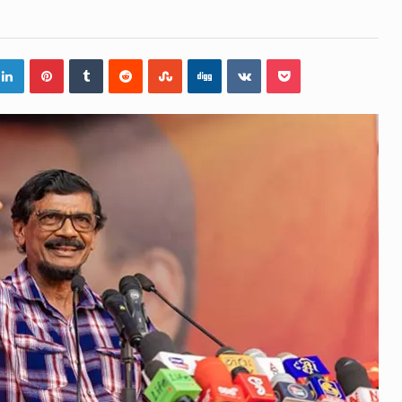
ිද්ධියෙන් තුවාල ලැබූ බව කියන රැඳවියන් ගණන ඉහළ ගොස් තිබේ
 රූම් සූම් සංවාදය පැවැත්වෙන්නේ "කතා කරන මහ වැව" නම් නකතා
 විනිශ්චයකාරවරුන්ගේ විශ්‍රාම යෑමේ වයස සම්බන්ධයෙන් නිහඬව
දරට සහ හිටපු ආරක්ෂක අමාත්‍යංශ ලේකම් හේමසිරි ප්‍රනාන්දු විශේෂ 
සන් වූ වසර තුළ ලොව පුරා විවිධ තනතුරු නාම වලින්…
ේ නන්නාඳුනන අඩවියක සැරිසරා ලද ආස්වාදනීය මොහොතක සිංහ
ශවකරුවා වන ජනතා විමුක්ති පෙරමුණේ කාලයක පටන් තිබුණු ප්‍රධ