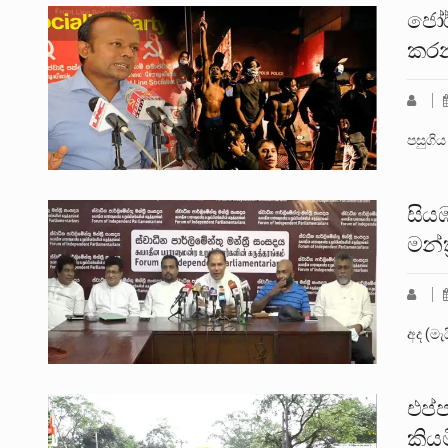
ජෝර
කරන
පසුගිය
සිය
මන්ත
අද (මැ
එප්
කියම