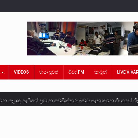
ක
VIDEOS
ඡායා පුවත්
විවර FM
කාටූන්
LIVE VIVA
න ලොකු පැටිගේ ප්‍රධාන වෙඩික්කරු බවට සැක කරන ගිං ගඟේ ගිල
න්ගේ හා ඉන් පහළ විනිශ්චයකාරවරුන්ගේ විශ්‍රාම වයස දීර්ඝ කි
නෙකු ඉකුත් වසර පහක කාලය තුලදී (2020 ජනවාරි 01 සිට 2025 දෙ