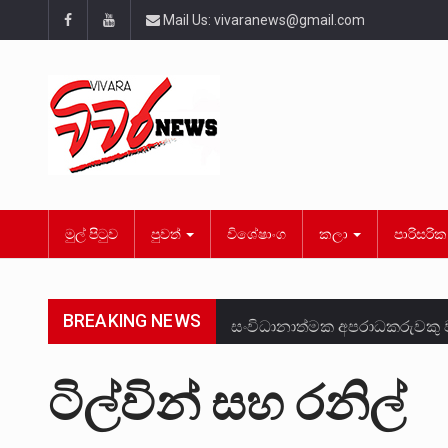
Mail Us:
vivaranews@gmail.com
මුල් පිටුව
පුවත්
විශේෂාංග
කලා
පාරිසරි
BREAKING NEWS
සංවිධානාත්මක අපරාධකරුවකු ව
උපරිමාධිකරණ විනිශ්චයකාරවරු
ටිල්වින් සහ රනිල්
බන්ධනාගාර රැදවියන් 1,021 දෙ