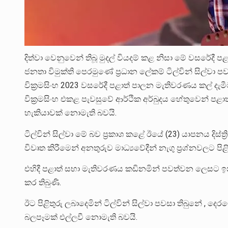
දිත්වා වෙනුවෙන් තිබූ මුදල් වියදම් කළ නිසා මේ වසරේද
ජනතා විමුක්ති පෙරමුණේ ප්‍රධාන ලේකම් ටිල්වින් සිල්වා පව
වික්‍රමසිංහ 2023 වසරේදී පළාත් පාලන මැතිවරණය කල් දැ
වික්‍රමසිංහ එකළ පැවසුවේ ආර්ථික අර්බුදය හේතුවෙන් පළ
හැකියාවක් නොමැති බවයි.
ටිල්වින් සිල්වා මේ බව ප්‍රකාශ කළේ ඊයේ (23) යාපනය ද
විවෘත කිරීමෙන් අනතුරුව මාධ්‍යවේදීන් නැගු ප්‍රශ්නවලට පිළි
එහිදී පළාත් සභා මැතිවරණය කඩිනමින් පවත්වන ලෙසට ඉන්දීය
කර තිබුණි.
ඊට පිළිතුරු ලබාදෙමින් ටිල්වින් සිල්වා පවසා තිබුනේ ,
බලපෑමක් එල්ලවී නොමැති බවයි.