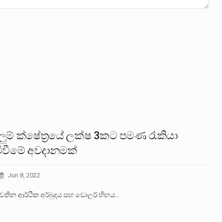
ුම් ක්ෂේත්‍රයේ ලක්ෂ 3කට පමණ රැකියා
මිවීමේ අවදානමක්
Jun 8, 2022
වතින ආර්ථික අර්බුදය සහ ඩොලර් හිඟය…