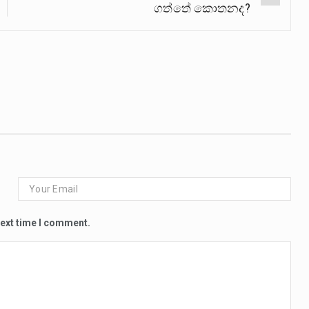
ගත්තේ කොතනද?
next time I comment.