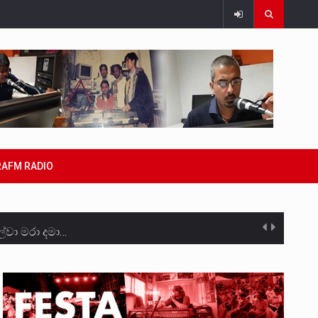
RAFM RADIO
්වා මරා දමා…
රීම සඳහා සකස් කර ඇති විසිදෙවන…
සැම්බර්…