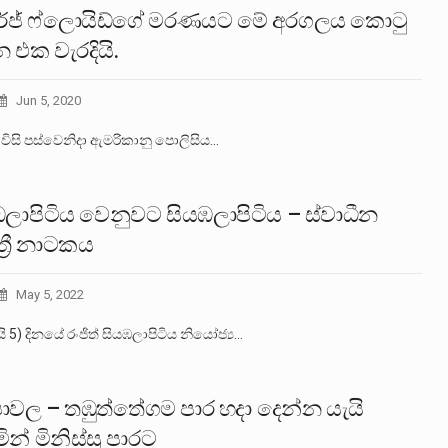
්ජ් ෆ්ලොයිඩ්ගේ මරණයට මේ අරගලය කොටු
 එක වැරදියි.
Jun 5, 2020
 විසි පස්වෙනිදා ඇමරිකානු පොලිසිය…
ඹලාපිටිය වෙනුවට සියඹලාපිටිය – ස්වාධීන
්‍රී නාටකය
May 5, 2022
යි 5) දිනයේ රංජිත් සියඹලාපිටිය නියෝජ්‍ය…
පාවල – තඹුත්තේගම පාර හදා දෙන්න යැයි
ින් මිනිස්සු පාරට