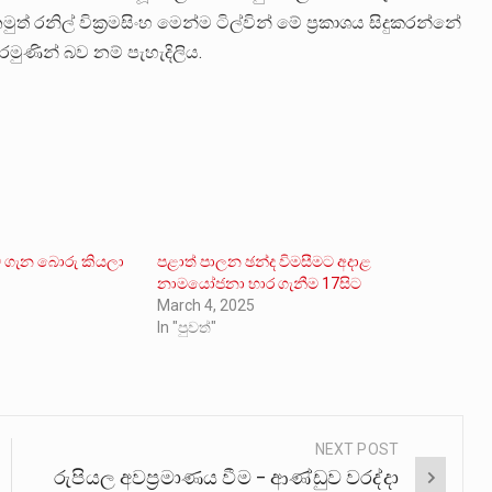
නිල් වික්‍රමසිංහ මෙන්ම ටිල්වින් මේ ප්‍රකාශය සිදුකරන්නේ
ුණින් බව නම් පැහැදිලිය.
ාව ගැන බොරු කියලා
පළාත් පාලන ඡන්ද විමසීමට අදාළ
නාමයෝජනා භාර ගැනීම 17සිට
March 4, 2025
In "පුවත්"
NEXT POST
රුපියල අවප්‍රමාණය වීම – ආණ්ඩුව වරද්දා