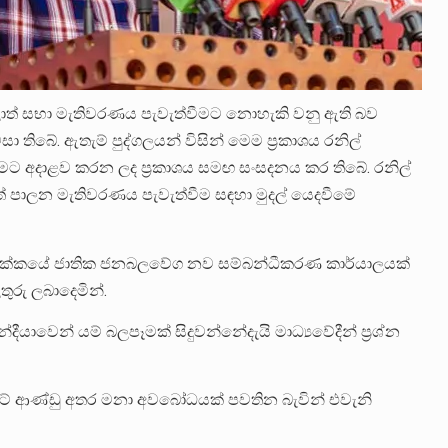
ී පළාත් සභා මැතිවරණය පැවැත්වීමට නොහැකි වනු ඇති බව
සා තිබේ. ඇතැම් පුද්ගලයන් විසින් මෙම ප්‍රකාශය රනිල්
මීමට අදාළව කරන ලද ප්‍රකාශය සමඟ සංසදනය කර තිබේ. රනිල්
ාත් පාලන මැතිවරණය පැවැත්වීම සඳහා මුදල් යෙදවීමේ
ිස්ත්‍රික්කයේ ජාතික ජනබලවේග නව සම්බන්ධීකරණ කාර්යාලයක්
තුරු ලබාදෙමින්.
ාවෙන් යම් බලපෑමක් සිදුවන්නේදැයි මාධ්‍යවේදීන් ප්‍රශ්න
 දෙරටේ ආණ්ඩු අතර මනා අවබෝධයක් පවතින බැවින් එවැනි