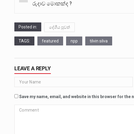
navigation
රුදාව මොකක්ද ?
Posted in:
දේශීය පුවත්
TAGS:
featured
npp
tilvin silva
LEAVE A REPLY
Save my name, email, and website in this browser for the 