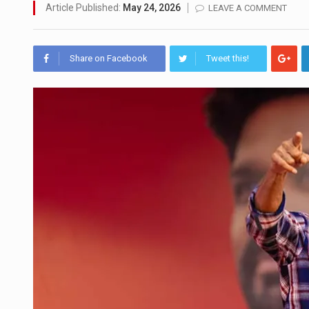
මහර බන්ධනාගාරයේ අද ඇතිවූ ස
Article Published:
May 24, 2026
LEAVE A COMMENT
අගෝස්තු මස දෙවන ඉරිදා ලිට්
Share on Facebook
Tweet this!
ලාල් කාන්ත ඇමතිවරයා අධිකරණ
හිටපු පොලිස්පති පූජිත් ජයසුන්
පසුගිය මැයි මස 31 දිනෙන් අව
මේ, දන්නා හඳුනන ලියන්නකුග
වත්මන් ආණ්ඩුවේ ප්‍රධාන පාර්