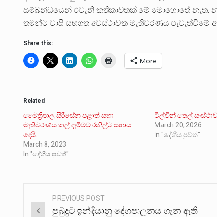
සම්බන්ධයෙන් එවැනි කතිකාවතක් මේ මොහොතේ නැත. නමුත් ර
තමන්ට වාසි සහගත අවස්ථාවක මැතිවරණය පැවැත්වීමේ අරම
Share this:
More
Related
මෛත්‍රිපාල සිරිසේන පළාත් සභා
ටිල්වින් තෙල් සංස්ථ
මැතිවරණය කල් දැමීමට රනිල්ට සහාය
March 20, 2026
දෙයි.
In "දේශීය පුවත්"
March 8, 2023
In "දේශීය පුවත්"
PREVIOUS POST
Post
පුබුදුට ඉන්දියානු දේශපාලනය ගැන ඇති