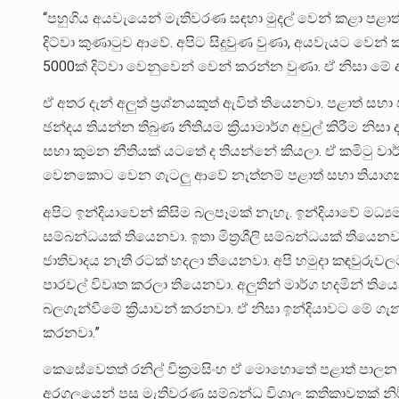
“පහුගිය අයවැයෙන් මැතිවරණ සඳහා මුදල් වෙන් කළා පළාත
දිට්වා කුණාටුව ආවේ. අපිට සිදුවුණ වුණා, අයවැයට වෙන් කර
5000ක් දිට්වා වෙනුවෙන් වෙන් කරන්න වුණා. ඒ නිසා මේ 
ඒ අතර දැන් අලුත් ප්‍රශ්නයකුත් ඇවිත් තියෙනවා. පළාත් ස
ඡන්දය තියන්න තිබුණ නීතියම ක්‍රියාමාර්ග අවුල් කිරීම නිස
සභා කුමන නීතියක් යටතේ ද තියන්නේ කියලා. ඒ කමිටු වා
වෙනකොට වෙන ගැටලු ආවේ නැත්නම් පළාත් සභා තියාගන්න
අපිට ඉන්දියාවෙන් කිසිම බලපෑමක් නැහැ. ඉන්දියාවේ මධ්
සම්බන්ධයක් තියෙනවා. ඉතා මිත්‍රශීලි සම්බන්ධයක් තිය
ජාතිවාදය නැති රටක් හදලා තියෙනවා. අපි හමුදා කඳවුරුවල
පාරවල් විවෘත කරලා තියෙනවා. අලුතින් මාර්ග හදමින් ත
බලගැන්වීමේ ක්‍රියාවන් කරනවා. ඒ නිසා ඉන්දියාවට මේ
කරනවා.”
කෙසේවෙතත් රනිල් වික්‍රමසිංහ ඒ මොහොතේ පළාත් පාලන 
අරගලයෙන් පසු මැතිවරණ සම්බන්ධ විශාල කතිකාවතක් නිර