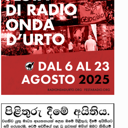
. ඒ…
වක්…
 සිටින ලෙස තමාට දැනුම් දුන්…
ත්‍රිපුද්ගල මහාධිකරණය විසින්…
ාවලෝකනයකි .කෙටි කවියක දිගු බර…
ාන සටන් පාඨයක් වූවේ…