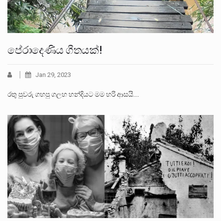
පේරාදෙණිය ගීතයක්!
Jan 29, 2023
රතු පුවරු ගහපු ගලහ හන්දියට මම හරි ආසයි.…