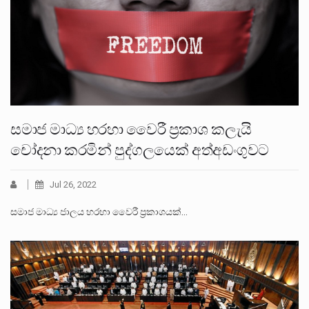
සමාජ මාධ්‍ය හරහා වෛරී ප්‍රකාශ කලැයි
චෝදනා කරමින් පුද්ගලයෙක් අත්අඩංගුවට
Jul 26, 2022
සමාජ මාධ්‍ය ජාලය හරහා වෛරී ප්‍රකාශයක්…