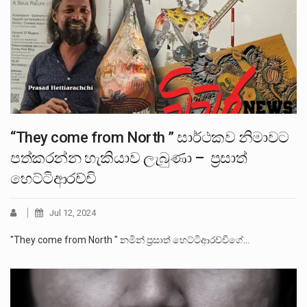
“They come from North ” සාර්ථකව නිමාවට
පත්කරන්න හැකියාව ලැබුණා – ප්‍රසාත්
හෙට්ටිආරච්චි
Jul 12, 2024
"They come from North " නමින් ප්‍රසාත් හෙට්ටිආරච්චිගේ…