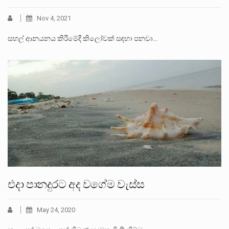
Nov 4, 2021
සහල් ආනයනය කිරීමේදී කිලෝවක් සඳහා පනවා…
එදා පානදුරට අද වගේම වැස්ස
May 24, 2020