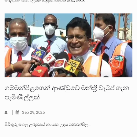
කාලයක් මගෙ ලගත් තිබුණ හදවත ගිණි තිබ්බ…
ගම්මන්පිළගෙන් ආණ්ඩුවේ මන්ත්‍රී වැටුප් ගැන
පැමිණිල්ලක්
Sep 29, 2025
පිවිතුරු හෙළ උරුමයේ නායක උදය ගම්මන්පිල…