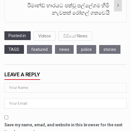
රිමාන්ඩ් භාරයට පත්වූ පල්ලේගම හිමි
නැවතත් රෝහල් ගතවෙයි
Posted in:
Videos
වීඩියෝ News
TAGS:
featured
news
police
stories
LEAVE A REPLY
Save my name, email, and website in this browser for the next