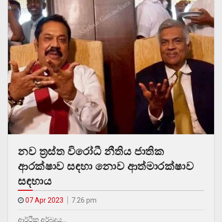
නව ත්‍රස්ත විරෝධී නීතිය ජාතික
ආරක්ෂාව සඳහා නොව ආත්මාරක්ෂාව
සඳහාය
07 Apr 2023
7.26 pm
ආර්ථික අර්බුදය…