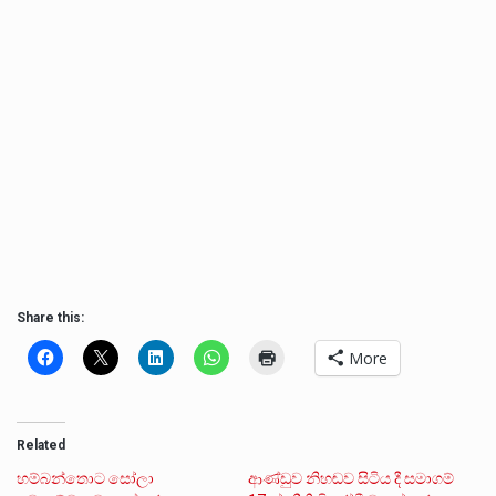
Share this:
More
Related
හම්බන්තොට සෝලා
ආණ්ඩුව නිහඬව සිටිය දී සමාගම්