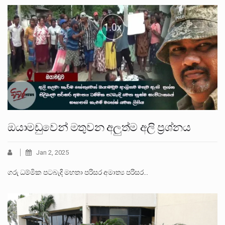
ඔයාමඩුවෙන් මතුවන අලුත්ම අලි ප්‍රශ්නය
Jan 2, 2025
ගරු ධම්මික පටබැදි මහතා පරිසර අමාත්‍ය පරිසර…