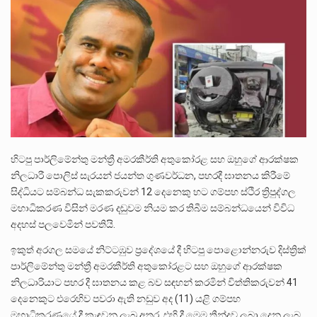
ලාල් කාන්ත ඇමතිවරයා අධිකරණ විනිශ්චයකාරවරුන්ගේ විශ්‍රාම යෑමේ වයස සම්බන්ධයෙන් නිහඬව සිටින ලෙස තමාට දැනුම් දුන්…
2011 වසරේදී දේශපාලන හා මානව හිමිකම් ක්‍රියාකාරීන් වන ලලිත්කුමාර් වීරරාජ් සහ කුගන් මුරුගානන්දන් යාපනයේදී අතුරුදන්…
ගොවියන්ගේ ප්‍රශ්න, ධීවරයන්ගේ ප්‍රශ්න, සෞඛය ප්‍රශ්න, වැටු ප්‍ර්ශ්න, රැකියා විරහිත ප්‍රශ්න මේ සියලු ප්‍රශ්නවලට තනි…
හිටපු පාර්ලිමේන්තු මන්ත්‍රී අමරකීර්ති අතුකෝරළ සහ ඔහුගේ ආරක්ෂක
නිලධාරී පොලිස් සැරයන් ජයන්ත ගුණවර්ධන, පහරදී ඝාතනය කිරීමේ
සිද්ධියට සම්බන්ධ සැකකරුවන් 12 දෙනෙකු හට ගම්පහ ස්ථිර ත්‍රිපුද්ගල
මහාධිකරණ විසින් මරණ දඬුවම නියම කර තිබීම සම්බන්ධයෙන් විවිධ
අදහස් පලවෙමින් පවතියි.
ඉකුත් අරගල සමයේ නිට්ටඹුව ප්‍රදේශයේ දී හිටපු පොළොන්නරුව දිස්ත්‍රික්
පාර්ලිමේන්තු මන්ත්‍රී අමරකීර්ති අතුකෝරළට සහ ඔහුගේ ආරක්ෂක
නිලධාරියාට පහර දී ඝාතනය කළ බව සඳහන් කරමින් විත්තිකරුවන් 41
දෙනෙකුට එරෙහිව පවරා ඇති නඩුව අද (11) යළි ගම්පහ
මහාධිකරණයේ දී කැඳවනු ලැබූ අතර, එහි දී මෙම තීන්දුව ලබා දෙනු ලැබ