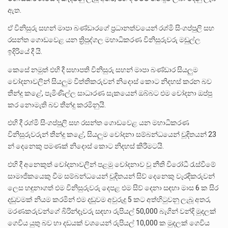
ඇත.
ඒ විනිසුරු සහන් මාපා බණ්ඩාරගේ ප්‍රධානත්වයෙන් රශ්මි සිංගප්පුලි සහ
රසන්ත ගොඩවෙළ යන ත්‍රිපුද්ගල මහාධිකරණ විනිසුරුවරු මඩුල්ල
ඉදිරියේ දී යි.
කෙසේ නමුත් එහි දී සභාපති විනිසුරු සහන් මාපා බණ්ඩාර සියලුම
චෝදනාවලින් සියලුම විත්තිකරුවන් නිදොස් කොට නිදහස් කරන බව
තීන්දු කළේ, පැමිණිල්ල සාධාරණ සැකයෙන් ‌ඔබ්බට එම චෝදනා ඔප්පු
කර නොමැති බව තීන්දු කරමිනුයි.
එහි දී රශ්මි සිංගප්පුලි සහ රසන්ත ගොඩවෙළ යන මහාධිකරණ
විනිසුරුවරුන් තීන්දු කළේ, සියලුම චෝදනා සම්බන්ධයෙන් චූදිතයන් 23
න් දෙනෙකු පමණක් නිදොස් කොට නිදහස් කිරීමටයි.
එහි දී අනෙකුත් චෝදනාවලින් පළමු චෝදනාව වූ නීති විරෝධී රැස්වීමේ
සාමාජිකයෙකු වීම සම්බන්ධයෙන් චූදිතයන් සිව් දෙනෙකු වැරදිකරුවන්
ලෙස හඳුනාගත් එම විනිසුරුවරු දෙපළ එම සිව් දෙනා සඳහා මාස 6 ක සිර
දඬුවමක් නියම කරමින් එම දඬුවම අවුරුදු 5 කට අත්හිටුවනු ලැබූ අතර,
මරණකරුවන්ගේ බිරින්දෑවරු සඳහා රුපියල් 50,000 බැගින් වන්දි මුදලක්
ගෙවිය යුතු බව හා දඩයක් වශයෙන් රුපියල් 10,000 ක මුදලක් ගෙවිය