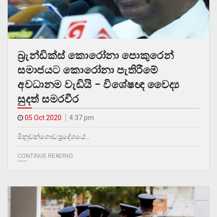
බ්‍රැන්ඩික්ස් කොරෝනා පොකුරෙන්
සමාජයට කොරෝනා පැතිරීමේ
අවධානම වැඩියි – විශේෂඥ වෛද්‍ය
සුදත් සමරවීර
05 Oct 2020
4.37 pm
මිනුවන්ගොඩ ප්‍රදේශයේ…
CONTINUE READING