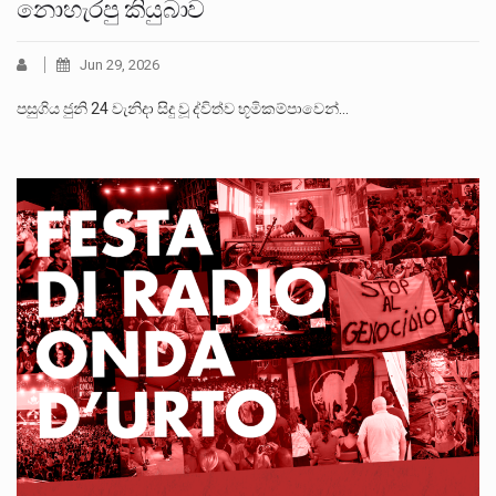
නොහැරපු කියුබාව
Jun 29, 2026
පසුගිය ජුනි 24 වැනිදා සිදු වූ ද්විත්ව භූමිකම්පාවෙන්…