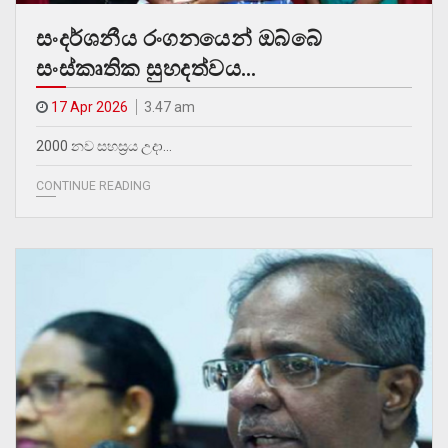
සංදර්ශනීය රංගනයෙන් ඔබ්බේ
සංස්කෘතික සුහදත්වය…
17 Apr 2026
3.47 am
2000 නව සහස්‍රය උදා…
CONTINUE READING