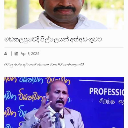
මඩකලපුවේදී පිල්ලෙයන් අත්අඩංගුවට
Apr 8, 2025
හිටපු රාජ්‍ය අමාත්‍යවරයෙකු වන සිවනේසතුරෙයි…