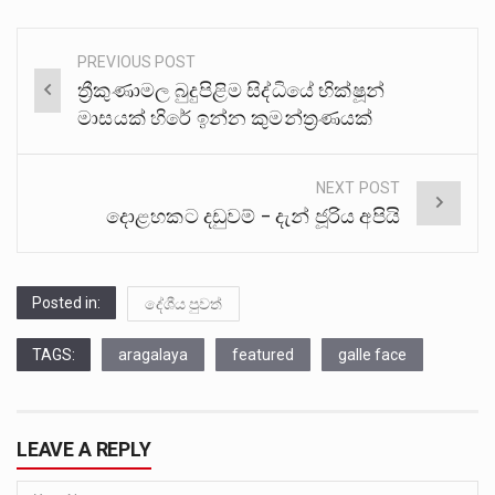
PREVIOUS POST
Post
ත්‍රීකුණාමල බුදුපිළිම සිද්ධියේ භික්ෂූන්
navigation
මාසයක් හිරේ ඉන්න කුමන්ත්‍රණයක්
NEXT POST
දොළහකට දඩුවම් – දැන් ජූරිය අපියි
Posted in:
දේශීය පුවත්
TAGS:
aragalaya
featured
galle face
LEAVE A REPLY