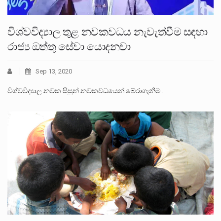
විශ්වවිද්‍යාල තුළ නවකවධය නැවැත්වීම සඳහා
රාජ්‍ය ඔත්තු සේවා යොදනවා
Sep 13, 2020
විශ්වවිද්‍යාල නවක සිසුන් නවකවධයෙන් බේරාගැනීම…