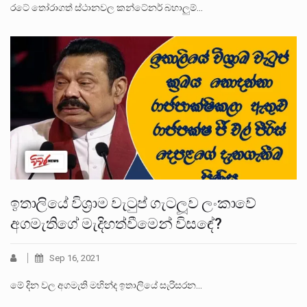
රටේ තෝරාගත් ස්ථානවල කන්ටේනර් බහාලුම්…
ඉතාලියේ විශ‍්‍රාම වැටුප් ගැටලූව ලංකාවේ
අගමැතිගේ මැදිහත්වීමෙන් විසඳේ?
Sep 16, 2021
මේ දින වල අගමැති මහින්ද ඉතාලියේ සැරිසරන…