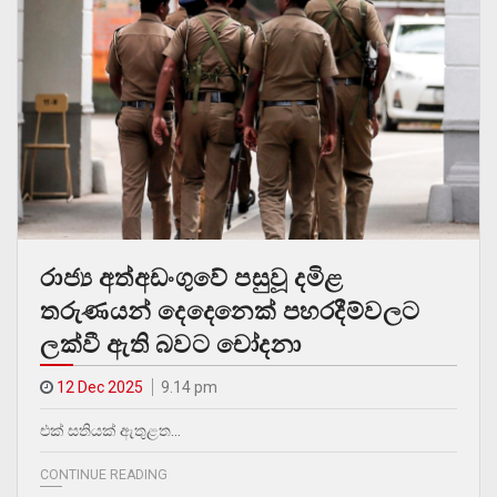
රාජ්‍ය අත්අඩංගුවේ පසුවූ දමිළ
තරුණයන් දෙදෙනෙක් පහරදීම්වලට
ලක්වී ඇති බවට චෝදනා
12 Dec 2025
9.14 pm
එක් සතියක් ඇතුළත…
CONTINUE READING