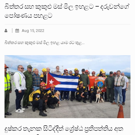
බිත්තර සහ කුකුළු මස් මිල ඉහළට – දරුවන්ගේ
පෝෂණය පහළට
Aug 15, 2022
බිත්තර සහ කුකුළු මස් මිල ඉහළ යාම රට තුළ…
දුෂ්කර තැනක සිටිද්දීත් ශ්‍රේෂ්ඨ ප්‍රතිපත්තිය අත