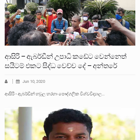
ආසිරි – ඇබර්ඩීන් උපාධි කඩේට වෙන්නෙත්
සයිටම් එකට සිද්ධ වෙච්ච දේ – අන්තරේ
Jun 10, 2020
ආසිරි - ඇබර්ඩීන් හවුල හරහා පෞද්ගලික විශ්වවිද්‍යාල…