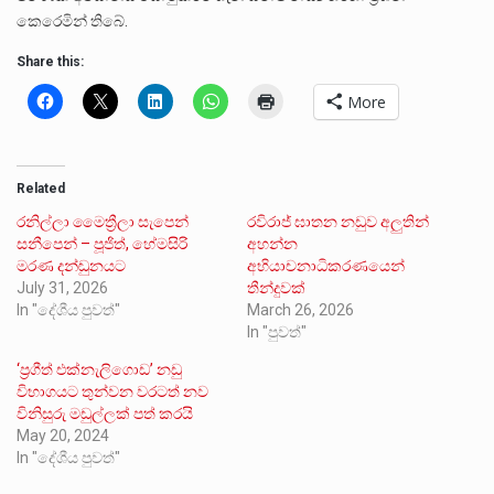
කෙරෙමින් තිබේ.
Share this:
More
Related
රනිල්ලා මෛත්‍රීලා සැපෙන්
රවිරාජ් ඝාතන නඩුව අලුතින්
සනීපෙන් – පූජිත්, හේමසිරි
අහන්න
මරණ දන්ඬුනයට
අභියාචනාධිකරණයෙන්
July 31, 2026
තීන්දුවක්
In "දේශීය පුවත්"
March 26, 2026
In "පුවත්"
‘ප්‍රගීත් එක්නැලිගොඩ’ නඩු
විභාගයට තුන්වන වරටත් නව
විනිසුරු මඩුල්ලක් පත් කරයි
May 20, 2024
In "දේශීය පුවත්"