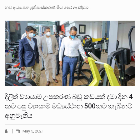
නව අධ්‍යාපන ප්‍රතිසංස්කරණ මීට පෙර ආණ්ඩුව…
දිලිත් ව්‍යායාම උපකරණ බඩු කඩයක් දමා දින 4
කට පසු ව්‍යායාම මධ්‍යස්ථාන 500කට කැබිනට්
අනුමැතිය
May 5, 2021