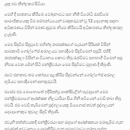
යුතු බව තීන්දු කර සිටියා.
මෙහි දී ඝාතනය කිරීමේ චෝදනාවට සහ නීති විරෝධී රැස්වීමේ
සාමාජිකයෙකු වීම සම්බන්ධයෙන් වරදකරුවන් වූ 12 දෙනෙකු සඳහා
අධිකරණය විසින් මරණ දඬුවම නියම කිරීමටයි අධිකරණය තීන්දු කරනු
ලැබුණි.
මෙම සිදුවීම සිදුවූවේ මහින්ද රාජපක්ෂගේ මැරයන් පිරිසක් විසින්
සාමකාමී ගෝල්ෆේස් අරගලයට පහරදීමේ සිදුවීමෙන් පසුයි. එහිදී
රාජපක්ෂලා විසින් සංවිධානය කොට තිබූ රැස්වීමට සහභාගී වීමෙන් පසු
නිවස වෙත යමින් සිටි මන්ත්‍රීවරයා මෙම සිදුවීමට මුහුණ දී තිබුණි.
රටේ ජනතාව තම කෝපය පළකිරීම සිදුවන්නේ ගෝල්ෆේස් අරගල
භූමියට පහරදීමෙන් අනතුරුවයි.
එසේම එම මොහොතේ ඉදිරිපත්වූ සාක්ෂිවලින් පැවසුනේ මෙම
මන්ත්‍රීවරයාගේ ආරක්ෂක නිලධාරියා සිය ගිනි අවියෙන් වෙඩි තබා තිබූ
බවයි. එම වෙඩි තැබීමෙන් පුද්ගලයෙකු මියගොස් තවත් පුද්ගලයන්
දෙදෙනෙකුට තුවාල සිදුවී තිබුණි.
එවැනි තත්ත්වයකදී මන්ත්‍රීවරයා සහ ඔහුගේ ආරක්ෂකයා මරාදැමීම ගැන
පමණක් අවධානය යොමුකිරිම ගැන සමාජ මාධ්‍ය හරහා ප්‍රශ්න