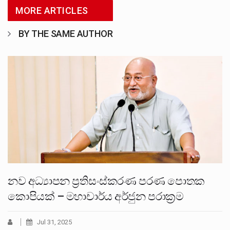
MORE ARTICLES
BY THE SAME AUTHOR
නව අධ්‍යාපන ප්‍රතිසංස්කරණ පරණ පොතක
කොපියක් – මහාචාර්ය අර්ජුන පරාක්‍රම
Jul 31, 2025